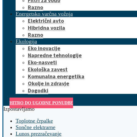
Filtri za vodo
Razno
Energetsko varčna vožnja
Električni avto
Hibridna vozila
Razno
Ekologija
Eko inovacije
Napredne tehnologije
Eko-nasveti
Ekološka zavest
Komunalna energetika
Okolje in zdravje
Dogodki
HITRO DO UGODNE PONUDBE
Izpostavljamo
Toplotne črpalke
Sončne elektrarne
Lunos prezračevanje