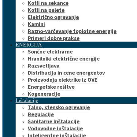
Kotli na sekance
Kotli na pelete
Električno ogrevanje
Kamini
Razno-varčevanje toplotne energije
Primeri dobre prakse
ENERGIJA
Sončne elektrarne
Hranilniki električne energije
Razsvetljava
Distribucija in cene energentov
Proizvodnja elektrike iz OVE
Energetske rešitve
Kogeneracije
Inštalacije
Talno, stensko ogrevanje
Regulacije
Sanitarne inštalacije
Vodovodne inštalacije
Inteligentne inštalacije