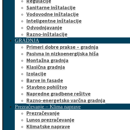
Regulacije
Sanitarne inštalacije
Vodovodne inštalacije
Inteligentne inštalacije
Odvodnjavanje
Razno-inštalacije
GRADNJA
Primeri dobre prakse – gradnja
Pasivna in nizkoenergijska hiša
Montažna gradnja
Klasična gradnja
Izolacije
Barve in fasade
Stavbno pohištvo
Napredne gradbene rešitve
Razno-energetsko varčna gradnja
Prezračevanje – Klima naprave
Prezračevanje
Lunos prezračevanje
Klimatske naprave