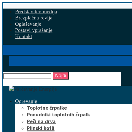
Predstavitev medija
Brezplačna revija
Oglaševanje
Postavi vprašanje
Kontakt
Najdi
Ogrevanje
Toplotne črpalke
Ponudniki toplotnih črpalk
Peči na drva
Plinski kotli