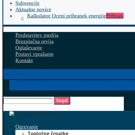
Subvencije
Aktualne novice
Kalkulator Oceni prihranek energije
Prihrani
Predstavitev medija
Brezplačna revija
Oglaševanje
Postavi vprašanje
Kontakt
Najdi
Ogrevanje
Toplotne črpalke