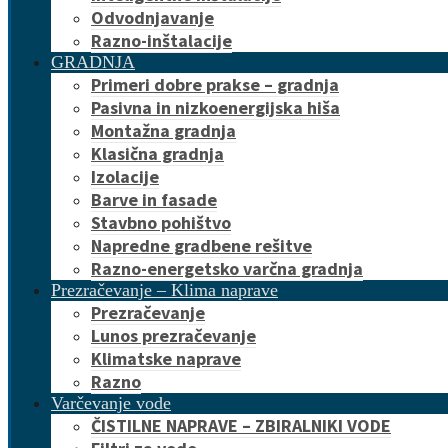
Odvodnjavanje
Razno-inštalacije
GRADNJA
Primeri dobre prakse – gradnja
Pasivna in nizkoenergijska hiša
Montažna gradnja
Klasična gradnja
Izolacije
Barve in fasade
Stavbno pohištvo
Napredne gradbene rešitve
Razno-energetsko varčna gradnja
Prezračevanje – Klima naprave
Prezračevanje
Lunos prezračevanje
Klimatske naprave
Razno
Varčevanje vode
ČISTILNE NAPRAVE – ZBIRALNIKI VODE