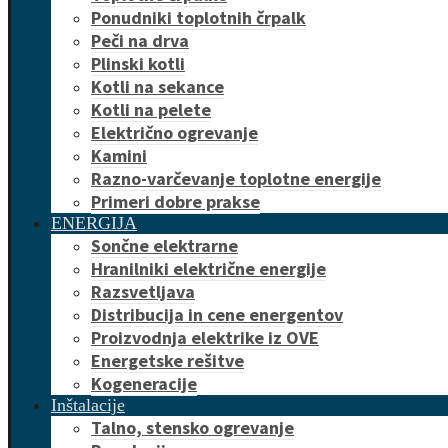
Ponudniki toplotnih črpalk
Peči na drva
Plinski kotli
Kotli na sekance
Kotli na pelete
Električno ogrevanje
Kamini
Razno-varčevanje toplotne energije
Primeri dobre prakse
ENERGIJA
Sončne elektrarne
Hranilniki električne energije
Razsvetljava
Distribucija in cene energentov
Proizvodnja elektrike iz OVE
Energetske rešitve
Kogeneracije
Inštalacije
Talno, stensko ogrevanje