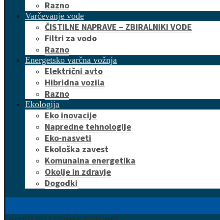
Razno
Varčevanje vode
ČISTILNE NAPRAVE – ZBIRALNIKI VODE
Filtri za vodo
Razno
Energetsko varčna vožnja
Električni avto
Hibridna vozila
Razno
Ekologija
Eko inovacije
Napredne tehnologije
Eko-nasveti
Ekološka zavest
Komunalna energetika
Okolje in zdravje
Dogodki
HITRO DO UGODNE PONUDBE