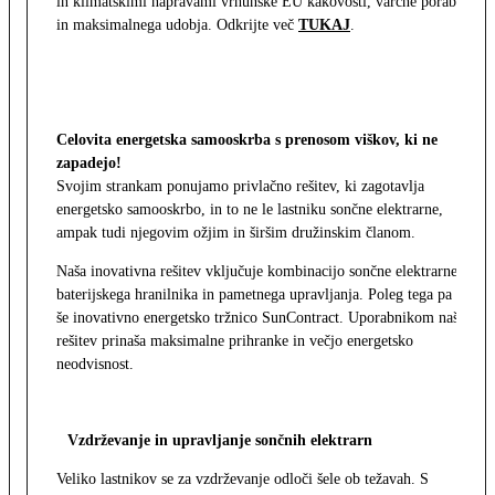
in klimatskimi napravami vrhunske EU kakovosti, varčne porabe
in maksimalnega udobja. Odkrijte več
TUKAJ
.
Celovita energetska samooskrba s prenosom viškov, ki ne
zapadejo!
Svojim strankam ponujamo privlačno rešitev, ki zagotavlja
energetsko samooskrbo, in to ne le lastniku sončne elektrarne,
ampak tudi njegovim ožjim in širšim družinskim članom.
Naša inovativna rešitev vključuje kombinacijo sončne elektrarne,
baterijskega hranilnika in pametnega upravljanja. Poleg tega pa
še inovativno energetsko tržnico SunContract. Uporabnikom naša
rešitev prinaša maksimalne prihranke in večjo energetsko
neodvisnost.
Vzdrževanje in upravljanje sončnih elektrarn
Veliko lastnikov se za vzdrževanje odloči šele ob težavah. S