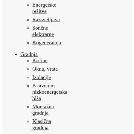
Energetske
rešitve
Razsvetljava
Sončne
elektrarne
Kogeneracija
Gradnja
Kritine
Okna, vrata
Izolacije
Pasivna in
nizkoenergetska
hiša
Montažna
gradnja
Klasična
gradnja