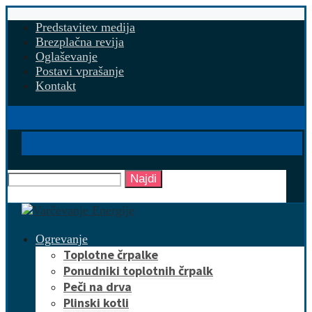
Predstavitev medija
Brezplačna revija
Oglaševanje
Postavi vprašanje
Kontakt
Najdi
Ogrevanje
Toplotne črpalke
Ponudniki toplotnih črpalk
Peči na drva
Plinski kotli