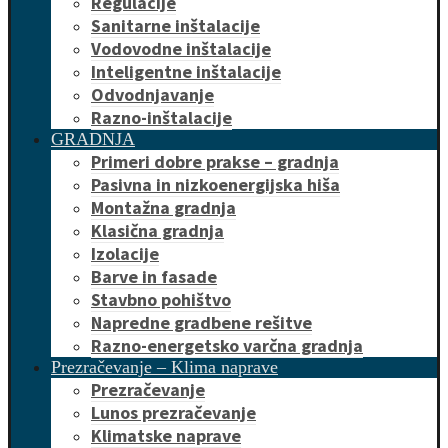
Regulacije
Sanitarne inštalacije
Vodovodne inštalacije
Inteligentne inštalacije
Odvodnjavanje
Razno-inštalacije
GRADNJA
Primeri dobre prakse – gradnja
Pasivna in nizkoenergijska hiša
Montažna gradnja
Klasična gradnja
Izolacije
Barve in fasade
Stavbno pohištvo
Napredne gradbene rešitve
Razno-energetsko varčna gradnja
Prezračevanje – Klima naprave
Prezračevanje
Lunos prezračevanje
Klimatske naprave