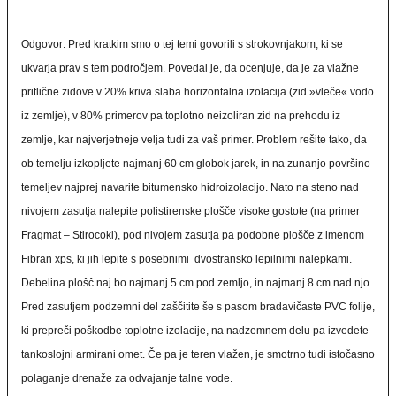
Odgovor: Pred kratkim smo o tej temi govorili s strokovnjakom, ki se
ukvarja prav s tem področjem. Povedal je, da ocenjuje, da je za vlažne
pritlične zidove v 20% kriva slaba horizontalna izolacija (zid »vleče« vodo
iz zemlje), v 80% primerov pa toplotno neizoliran zid na prehodu iz
zemlje, kar najverjetneje velja tudi za vaš primer. Problem rešite tako, da
ob temelju izkopljete najmanj 60 cm globok jarek, in na zunanjo površino
temeljev najprej navarite bitumensko hidroizolacijo. Nato na steno nad
nivojem zasutja nalepite polistirenske plošče visoke gostote (na primer
Fragmat – Stirocokl), pod nivojem zasutja pa podobne plošče z imenom
Fibran xps, ki jih lepite s posebnimi dvostransko lepilnimi nalepkami.
Debelina plošč naj bo najmanj 5 cm pod zemljo, in najmanj 8 cm nad njo.
Pred zasutjem podzemni del zaščitite še s pasom bradavičaste PVC folije,
ki prepreči poškodbe toplotne izolacije, na nadzemnem delu pa izvedete
tankoslojni armirani omet. Če pa je teren vlažen, je smotrno tudi istočasno
polaganje drenaže za odvajanje talne vode.