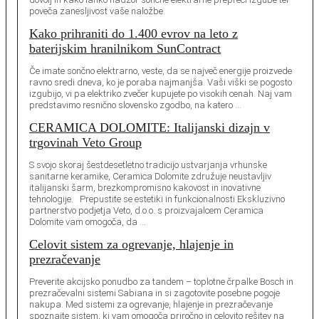
poveča zanesljivost vaše naložbe.
Kako prihraniti do 1.400 evrov na leto z
baterijskim hranilnikom SunContract
Če imate sončno elektrarno, veste, da se največ energije proizvede
ravno sredi dneva, ko je poraba najmanjša. Vaši viški se pogosto
izgubijo, vi pa elektriko zvečer kupujete po visokih cenah. Naj vam
predstavimo resnično slovensko zgodbo, na katero …
CERAMICA DOLOMITE: Italijanski dizajn v
trgovinah Veto Group
S svojo skoraj šestdesetletno tradicijo ustvarjanja vrhunske
sanitarne keramike, Ceramica Dolomite združuje neustavljiv
italijanski šarm, brezkompromisno kakovost in inovativne
tehnologije. Prepustite se estetiki in funkcionalnosti Ekskluzivno
partnerstvo podjetja Veto, d.o.o. s proizvajalcem Ceramica
Dolomite vam omogoča, da …
Celovit sistem za ogrevanje, hlajenje in
prezračevanje
Preverite akcijsko ponudbo za tandem – toplotne črpalke Bosch in
prezračevalni sistemi Sabiana in si zagotovite posebne pogoje
nakupa. Med sistemi za ogrevanje, hlajenje in prezračevanje
spoznajte sistem, ki vam omogoča priročno in celovito rešitev na