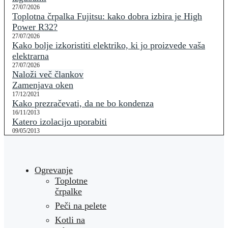
27/07/2026
Toplotna črpalka Fujitsu: kako dobra izbira je High
Power R32?
27/07/2026
Kako bolje izkoristiti elektriko, ki jo proizvede vaša
elektrarna
27/07/2026
Naloži več člankov
Zamenjava oken
17/12/2021
Kako prezračevati, da ne bo kondenza
16/11/2013
Katero izolacijo uporabiti
09/05/2013
Ogrevanje
Toplotne
črpalke
Peči na pelete
Kotli na