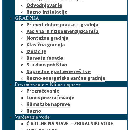
Odvodnjavanje
Razno-inštalacije
GRADNJA
Primeri dobre prakse – gradnja
Pasivna in nizkoenergijska hiša
Montažna gradnja
Klasična gradnja
Izolacije
Barve in fasade
Stavbno pohištvo
Napredne gradbene rešitve
Razno-energetsko varčna gradnja
Prezračevanje – Klima naprave
Prezračevanje
Lunos prezračevanje
Klimatske naprave
Razno
Varčevanje vode
ČISTILNE NAPRAVE – ZBIRALNIKI VODE