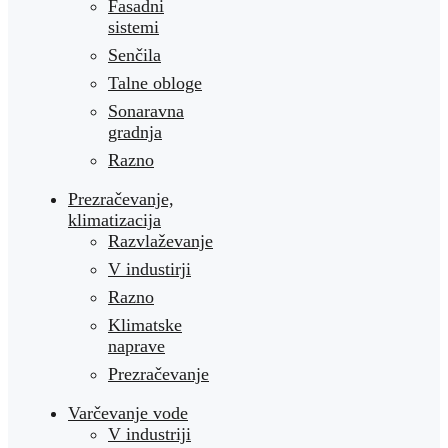
Fasadni
sistemi
Senčila
Talne obloge
Sonaravna
gradnja
Razno
Prezračevanje,
klimatizacija
Razvlaževanje
V industirji
Razno
Klimatske
naprave
Prezračevanje
Varčevanje vode
V industriji