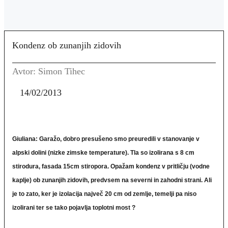
Kondenz ob zunanjih zidovih
Avtor: Simon Tihec
14/02/2013
Giuliana: Garažo, dobro presušeno smo preuredili v stanovanje v
alpski dolini (nizke zimske temperature). Tla so izolirana s 8 cm
stirodura, fasada 15cm stiropora. Opažam kondenz v pritličju (vodne
kaplje) ob zunanjih zidovih, predvsem na severni in zahodni strani. Ali
je to zato, ker je izolacija največ 20 cm od zemlje, temelji pa niso
izolirani ter se tako pojavlja toplotni most ?