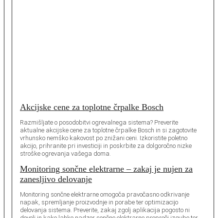
Akcijske cene za toplotne črpalke Bosch
Razmišljate o posodobitvi ogrevalnega sistema? Preverite
aktualne akcijske cene za toplotne črpalke Bosch in si zagotovite
vrhunsko nemško kakovost po znižani ceni. Izkoristite poletno
akcijo, prihranite pri investiciji in poskrbite za dolgoročno nizke
stroške ogrevanja vašega doma.
Monitoring sončne elektrarne – zakaj je nujen za
zanesljivo delovanje
Monitoring sončne elektrarne omogoča pravočasno odkrivanje
napak, spremljanje proizvodnje in porabe ter optimizacijo
delovanja sistema. Preverite, zakaj zgolj aplikacija pogosto ni
dovolj in kako lahko nadzor sončne elektrarne prepreči izgube ter