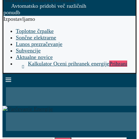
Avtomatsko pridobi več različnih
ponudb
Izpostavljamo
Toplotne črpalke
Sončne elektrarne
Lunos prezračevanje
Subvencije
Aktualne novice
Kalkulator Oceni prihranek energije
Prihrani