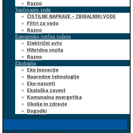
Razno
Varčevanje vode
ČISTILNE NAPRAVE – ZBIRALNIKI VODE
Filtri za vodo
Razno
Energetsko varčna vožnja
Električni avto
Hibridna vozila
Razno
Ekologija
Eko inovacije
Napredne tehnologije
Eko-nasveti
Ekološka zavest
Komunalna energetika
Okolje in zdravje
Dogodki
HITRO DO UGODNE PONUDBE