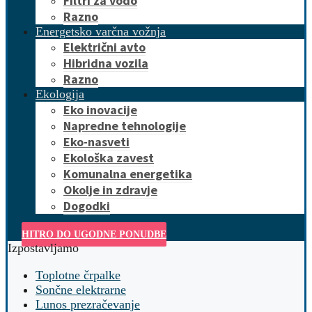
Filtri za vodo
Razno
Energetsko varčna vožnja
Električni avto
Hibridna vozila
Razno
Ekologija
Eko inovacije
Napredne tehnologije
Eko-nasveti
Ekološka zavest
Komunalna energetika
Okolje in zdravje
Dogodki
HITRO DO UGODNE PONUDBE
Izpostavljamo
Toplotne črpalke
Sončne elektrarne
Lunos prezračevanje