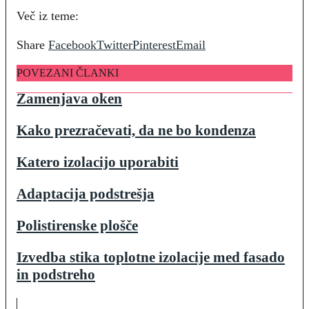
Več iz teme:
Share
Facebook
Twitter
Pinterest
Email
POVEZANI ČLANKI
Zamenjava oken
Kako prezračevati, da ne bo kondenza
Katero izolacijo uporabiti
Adaptacija podstrešja
Polistirenske plošče
Izvedba stika toplotne izolacije med fasado
in podstreho