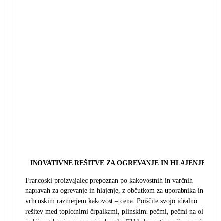
INOVATIVNE REŠITVE ZA OGREVANJE IN HLAJENJE
Francoski proizvajalec prepoznan po kakovostnih in varčnih
napravah za ogrevanje in hlajenje, z občutkom za uporabnika in z
vrhunskim razmerjem kakovost – cena. Poiščite svojo idealno
rešitev med toplotnimi črpalkami, plinskimi pečmi, pečmi na olje