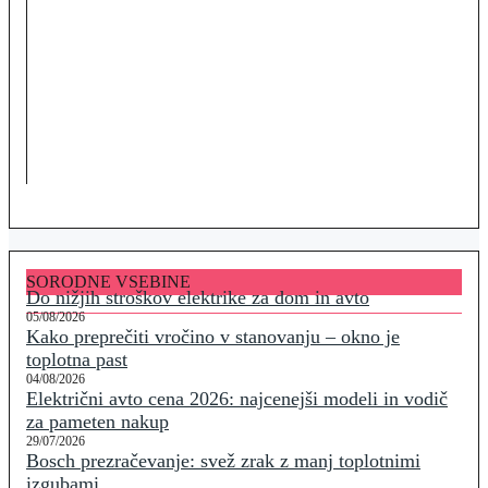
SORODNE VSEBINE
Do nižjih stroškov elektrike za dom in avto
05/08/2026
Kako preprečiti vročino v stanovanju – okno je
toplotna past
04/08/2026
Električni avto cena 2026: najcenejši modeli in vodič
za pameten nakup
29/07/2026
Bosch prezračevanje: svež zrak z manj toplotnimi
izgubami