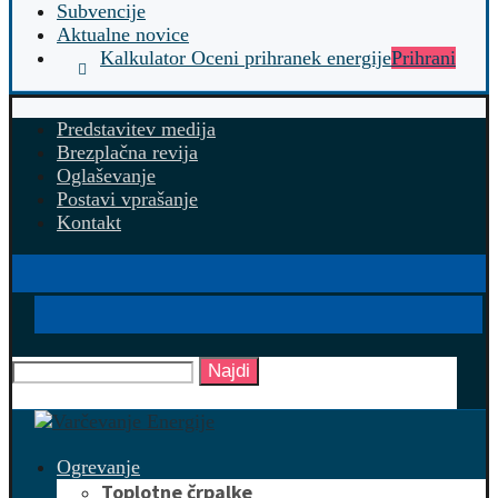
Subvencije
Aktualne novice
Kalkulator Oceni prihranek energije
Prihrani
Predstavitev medija
Brezplačna revija
Oglaševanje
Postavi vprašanje
Kontakt
Najdi
Ogrevanje
Toplotne črpalke