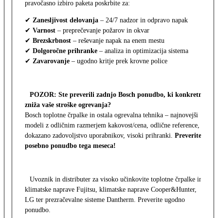
pravočasno izbiro paketa poskrbite za:
✔
Zanesljivost delovanja
– 24/7 nadzor in odpravo napak
✔
Varnost
– preprečevanje požarov in okvar
✔
Brezskrbnost
– reševanje napak na enem mestu
✔
Dolgoročne prihranke
– analiza in optimizacija sistema
✔
Zavarovanje
– ugodno kritje prek krovne police
POZOR: Ste preverili zadnjo Bosch ponudbo, ki konkretno
zniža vaše stroške ogrevanja?
Bosch toplotne črpalke in ostala ogrevalna tehnika – najnovejši
modeli z odličnim razmerjem kakovost/cena, odlične reference,
dokazano zadovoljstvo uporabnikov, visoki prihranki.
Preverite
posebno ponudbo tega meseca!
Uvoznik in distributer za visoko učinkovite toplotne črpalke in
klimatske naprave Fujitsu, klimatske naprave Cooper&Hunter,
LG ter prezračevalne sisteme Dantherm. Preverite ugodno
ponudbo.