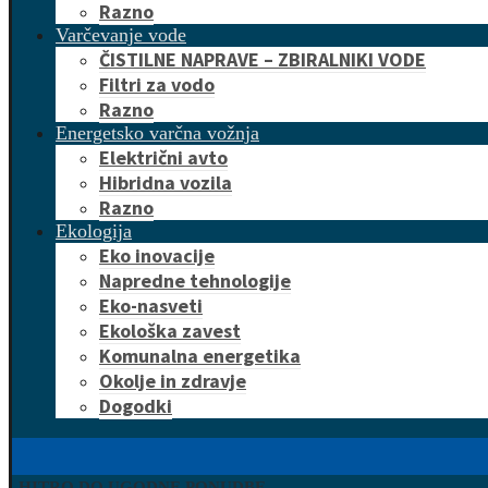
Razno
Varčevanje vode
ČISTILNE NAPRAVE – ZBIRALNIKI VODE
Filtri za vodo
Razno
Energetsko varčna vožnja
Električni avto
Hibridna vozila
Razno
Ekologija
Eko inovacije
Napredne tehnologije
Eko-nasveti
Ekološka zavest
Komunalna energetika
Okolje in zdravje
Dogodki
HITRO DO UGODNE PONUDBE