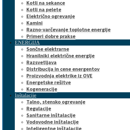
Kotli na sekance
Kotli na pelete
Električno ogrevanje
Kamini
Razno-varčevanje toplotne energije
Primeri dobre prakse
ENERGIJA
Sončne elektrarne
Hranilniki električne energije
Razsvetljava
Distribucija in cene energentov
Proizvodnja elektrike iz OVE
Energetske rešitve
Kogeneracije
Inštalacije
Talno, stensko ogrevanje
Regulacije
Sanitarne inštalacije
Vodovodne inštalacije
Inteligentne inštalacije