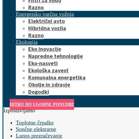
Filtri za vodo
Razno
Energetsko varčna vožnja
Električni avto
Hibridna vozila
Razno
Ekologija
Eko inovacije
Napredne tehnologije
Eko-nasveti
Ekološka zavest
Komunalna energetika
Okolje in zdravje
Dogodki
HITRO DO UGODNE PONUDBE
Izpostavljamo
Toplotne črpalke
Sončne elektrarne
Lunos prezračevanje