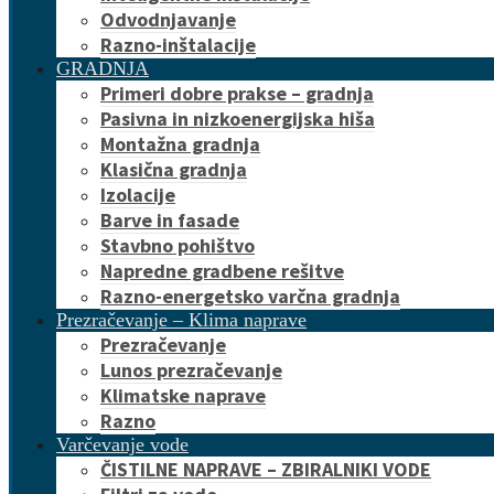
Odvodnjavanje
Razno-inštalacije
GRADNJA
Primeri dobre prakse – gradnja
Pasivna in nizkoenergijska hiša
Montažna gradnja
Klasična gradnja
Izolacije
Barve in fasade
Stavbno pohištvo
Napredne gradbene rešitve
Razno-energetsko varčna gradnja
Prezračevanje – Klima naprave
Prezračevanje
Lunos prezračevanje
Klimatske naprave
Razno
Varčevanje vode
ČISTILNE NAPRAVE – ZBIRALNIKI VODE