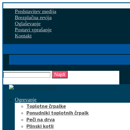
Predstavitev medija
Brezplačna revija
Oglaševanje
Postavi vprašanje
Kontakt
Najdi
Ogrevanje
Toplotne črpalke
Ponudniki toplotnih črpalk
Peči na drva
Plinski kotli