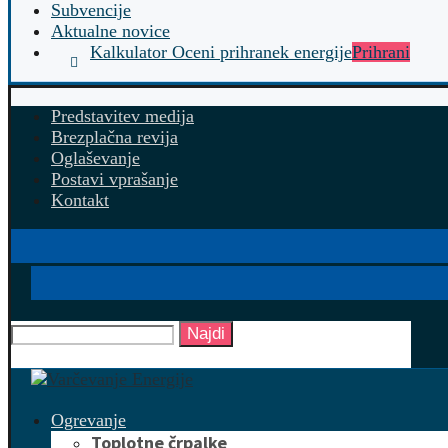
Subvencije
Aktualne novice
Kalkulator Oceni prihranek energije
Prihrani
Predstavitev medija
Brezplačna revija
Oglaševanje
Postavi vprašanje
Kontakt
Najdi
Ogrevanje
Toplotne črpalke