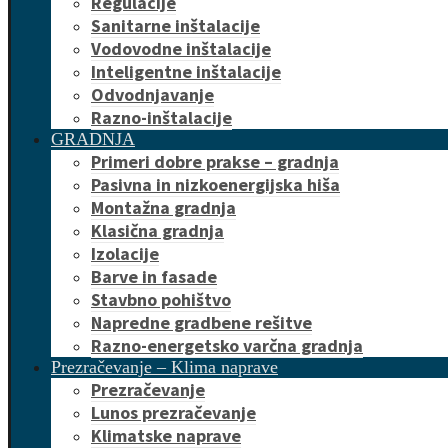
Regulacije
Sanitarne inštalacije
Vodovodne inštalacije
Inteligentne inštalacije
Odvodnjavanje
Razno-inštalacije
GRADNJA
Primeri dobre prakse – gradnja
Pasivna in nizkoenergijska hiša
Montažna gradnja
Klasična gradnja
Izolacije
Barve in fasade
Stavbno pohištvo
Napredne gradbene rešitve
Razno-energetsko varčna gradnja
Prezračevanje – Klima naprave
Prezračevanje
Lunos prezračevanje
Klimatske naprave