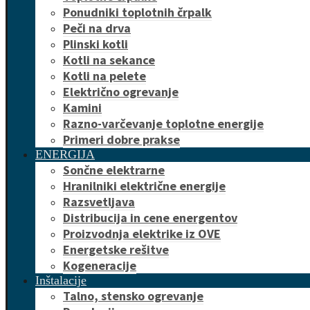
Ponudniki toplotnih črpalk
Peči na drva
Plinski kotli
Kotli na sekance
Kotli na pelete
Električno ogrevanje
Kamini
Razno-varčevanje toplotne energije
Primeri dobre prakse
ENERGIJA
Sončne elektrarne
Hranilniki električne energije
Razsvetljava
Distribucija in cene energentov
Proizvodnja elektrike iz OVE
Energetske rešitve
Kogeneracije
Inštalacije
Talno, stensko ogrevanje