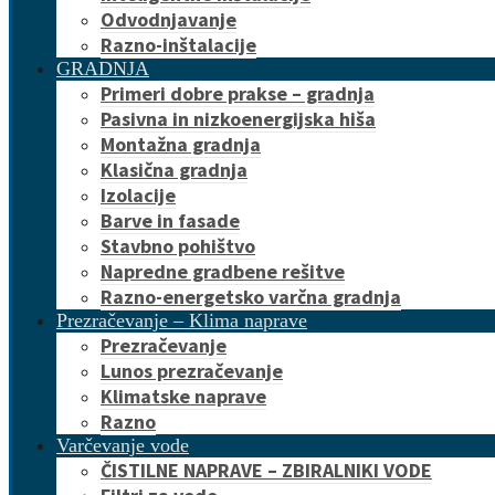
Odvodnjavanje
Razno-inštalacije
GRADNJA
Primeri dobre prakse – gradnja
Pasivna in nizkoenergijska hiša
Montažna gradnja
Klasična gradnja
Izolacije
Barve in fasade
Stavbno pohištvo
Napredne gradbene rešitve
Razno-energetsko varčna gradnja
Prezračevanje – Klima naprave
Prezračevanje
Lunos prezračevanje
Klimatske naprave
Razno
Varčevanje vode
ČISTILNE NAPRAVE – ZBIRALNIKI VODE