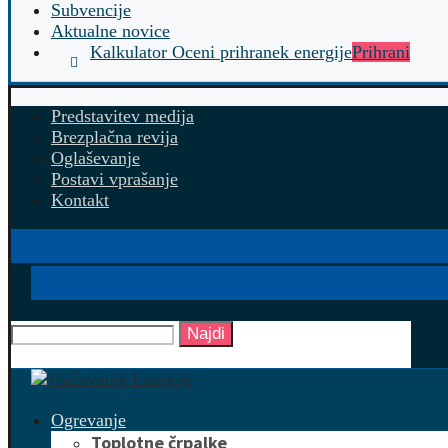
Subvencije
Aktualne novice
Kalkulator Oceni prihranek energije
Prihrani
Predstavitev medija
Brezplačna revija
Oglaševanje
Postavi vprašanje
Kontakt
Najdi
Ogrevanje
Toplotne črpalke