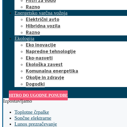
Filtri za vodo
Razno
Energetsko varčna vožnja
Električni avto
Hibridna vozila
Razno
Ekologija
Eko inovacije
Napredne tehnologije
Eko-nasveti
Ekološka zavest
Komunalna energetika
Okolje in zdravje
Dogodki
HITRO DO UGODNE PONUDBE
Izpostavljamo
Toplotne črpalke
Sončne elektrarne
Lunos prezračevanje