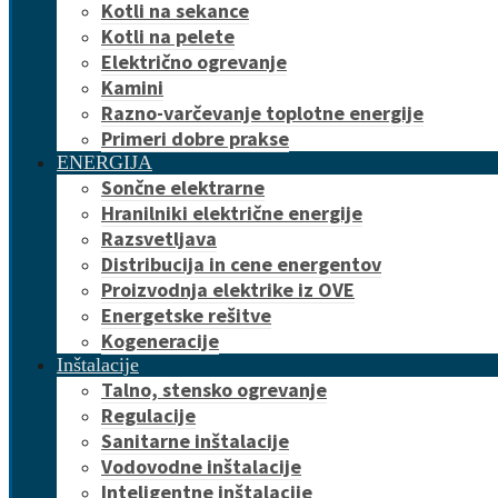
Kotli na sekance
Kotli na pelete
Električno ogrevanje
Kamini
Razno-varčevanje toplotne energije
Primeri dobre prakse
ENERGIJA
Sončne elektrarne
Hranilniki električne energije
Razsvetljava
Distribucija in cene energentov
Proizvodnja elektrike iz OVE
Energetske rešitve
Kogeneracije
Inštalacije
Talno, stensko ogrevanje
Regulacije
Sanitarne inštalacije
Vodovodne inštalacije
Inteligentne inštalacije