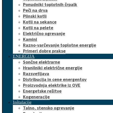
Ponudniki toplotnih črpalk
Peči na drva
Plinski kotli
Kotli na sekance
Kotli na pelete
Električno ogrevanje
Kamini
Razno-varčevanje toplotne energije
Primeri dobre prakse
ENERGIJA
Sončne elektrarne
Hranilniki električne energije
Razsvetljava
Distribucija in cene energentov
Proizvodnja elektrike iz OVE
Energetske rešitve
Kogeneracije
Inštalacije
Talno, stensko ogrevanje