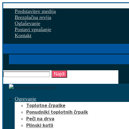
Predstavitev medija
Brezplačna revija
Oglaševanje
Postavi vprašanje
Kontakt
Najdi
Ogrevanje
Toplotne črpalke
Ponudniki toplotnih črpalk
Peči na drva
Plinski kotli