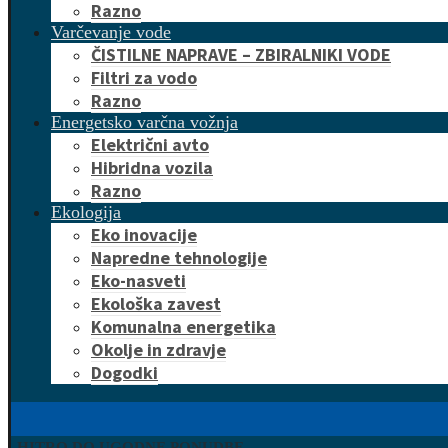
Razno
Varčevanje vode
ČISTILNE NAPRAVE – ZBIRALNIKI VODE
Filtri za vodo
Razno
Energetsko varčna vožnja
Električni avto
Hibridna vozila
Razno
Ekologija
Eko inovacije
Napredne tehnologije
Eko-nasveti
Ekološka zavest
Komunalna energetika
Okolje in zdravje
Dogodki
HITRO DO UGODNE PONUDBE