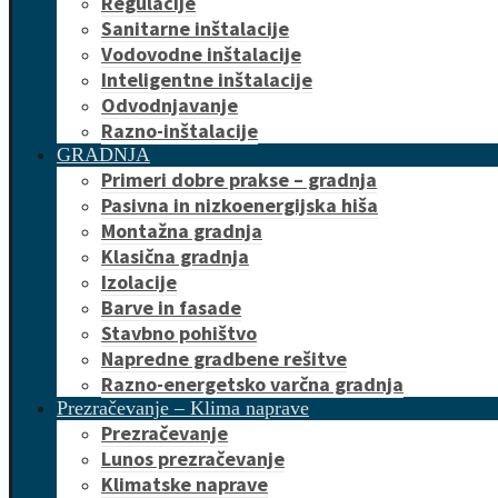
Regulacije
Sanitarne inštalacije
Vodovodne inštalacije
Inteligentne inštalacije
Odvodnjavanje
Razno-inštalacije
GRADNJA
Primeri dobre prakse – gradnja
Pasivna in nizkoenergijska hiša
Montažna gradnja
Klasična gradnja
Izolacije
Barve in fasade
Stavbno pohištvo
Napredne gradbene rešitve
Razno-energetsko varčna gradnja
Prezračevanje – Klima naprave
Prezračevanje
Lunos prezračevanje
Klimatske naprave