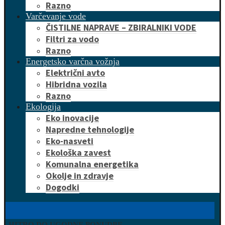
Razno
Varčevanje vode
ČISTILNE NAPRAVE – ZBIRALNIKI VODE
Filtri za vodo
Razno
Energetsko varčna vožnja
Električni avto
Hibridna vozila
Razno
Ekologija
Eko inovacije
Napredne tehnologije
Eko-nasveti
Ekološka zavest
Komunalna energetika
Okolje in zdravje
Dogodki
HITRO DO UGODNE PONUDBE