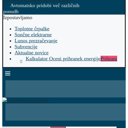
Avtomatsko pridobi več različnih
ponudb
Izpostavljamo
Toplotne črpalke
Sončne elektrarne
Lunos prezračevanje
Subvencije
Aktualne novice
Kalkulator Oceni prihranek energije
Prihrani