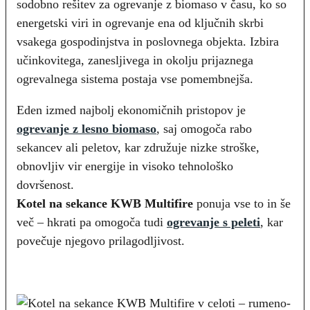
sodobno rešitev za ogrevanje z biomaso v času, ko so
energetski viri in ogrevanje ena od ključnih skrbi
vsakega gospodinjstva in poslovnega objekta. Izbira
učinkovitega, zanesljivega in okolju prijaznega
ogrevalnega sistema postaja vse pomembnejša.
Eden izmed najbolj ekonomičnih pristopov je
ogrevanje z lesno biomaso
, saj omogoča rabo
sekancev ali peletov, kar združuje nizke stroške,
obnovljiv vir energije in visoko tehnološko
dovršenost.
Kotel na sekance KWB Multifire
ponuja vse to in še
več – hkrati pa omogoča tudi
ogrevanje s peleti
, kar
povečuje njegovo prilagodljivost.