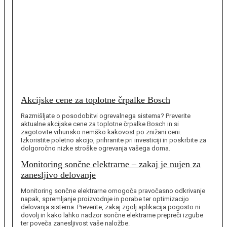
Akcijske cene za toplotne črpalke Bosch
Razmišljate o posodobitvi ogrevalnega sistema? Preverite
aktualne akcijske cene za toplotne črpalke Bosch in si
zagotovite vrhunsko nemško kakovost po znižani ceni.
Izkoristite poletno akcijo, prihranite pri investiciji in poskrbite za
dolgoročno nizke stroške ogrevanja vašega doma.
Monitoring sončne elektrarne – zakaj je nujen za
zanesljivo delovanje
Monitoring sončne elektrarne omogoča pravočasno odkrivanje
napak, spremljanje proizvodnje in porabe ter optimizacijo
delovanja sistema. Preverite, zakaj zgolj aplikacija pogosto ni
dovolj in kako lahko nadzor sončne elektrarne prepreči izgube
ter poveča zanesljivost vaše naložbe.