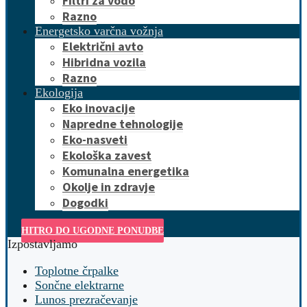
Filtri za vodo
Razno
Energetsko varčna vožnja
Električni avto
Hibridna vozila
Razno
Ekologija
Eko inovacije
Napredne tehnologije
Eko-nasveti
Ekološka zavest
Komunalna energetika
Okolje in zdravje
Dogodki
HITRO DO UGODNE PONUDBE
Izpostavljamo
Toplotne črpalke
Sončne elektrarne
Lunos prezračevanje