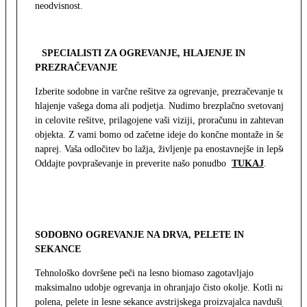
neodvisnost.
SPECIALISTI ZA OGREVANJE, HLAJENJE IN
PREZRAČEVANJE
Izberite sodobne in varčne rešitve za ogrevanje, prezračevanje ter
hlajenje vašega doma ali podjetja. Nudimo brezplačno svetovanje
in celovite rešitve, prilagojene vaši viziji, proračunu in zahtevam
objekta. Z vami bomo od začetne ideje do končne montaže in še
naprej. Vaša odločitev bo lažja, življenje pa enostavnejše in lepše.
Oddajte povpraševanje in preverite našo ponudbo
TUKAJ
.
SODOBNO OGREVANJE NA DRVA, PELETE IN
SEKANCE
Tehnološko dovršene peči na lesno biomaso zagotavljajo
maksimalno udobje ogrevanja in ohranjajo čisto okolje. Kotli na
polena, pelete in lesne sekance avstrijskega proizvajalca navdušijo