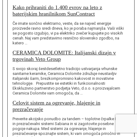
Kako prihraniti do 1.400 evrov na leto z
baterijskim hranilnikom SunContract
Če imate sončno elektrarno, veste, da se največ energije
proizvede ravno sredi dneva, ko je poraba najmanjša. Vaši viški
se pogosto izgubijo, vi pa elektriko zvečer kupujete po visokih
cenah. Naj vam predstavimo resnično slovensko zgodbo, na
katero …
CERAMICA DOLOMITE: Italijanski dizajn v
trgovinah Veto Group
S svojo skoraj šestdesetletno tradicijo ustvarjanja vrhunske
sanitarne keramike, Ceramica Dolomite združuje neustavljiv
italijanski šarm, brezkompromisno kakovost in inovativne
tehnologije. Prepustite se estetiki in funkcionalnosti
Ekskluzivno partnerstvo podjetja Veto, d.o.o. s proizvajalcem
Ceramica Dolomite vam omogoča, da …
Celovit sistem za ogrevanje, hlajenje in
prezračevanje
Preverite akcijsko ponudbo za tandem – toplotne črpalke Bosch
in prezračevalni sistemi Sabiana in si zagotovite posebne
pogoje nakupa. Med sistemi za ogrevanje, hlajenje in
prezračevanje spoznajte sistem, ki vam omogoča priročno in