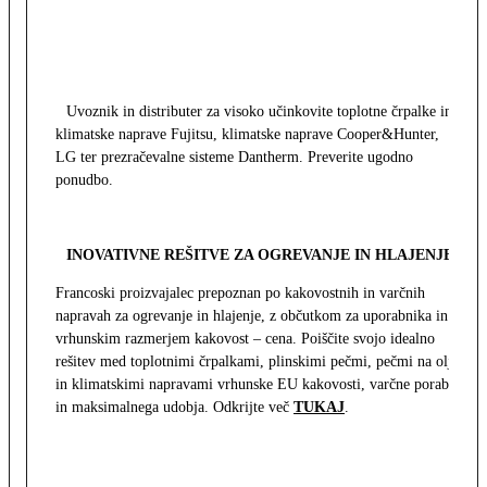
Uvoznik in distributer za visoko učinkovite toplotne črpalke in
klimatske naprave Fujitsu, klimatske naprave Cooper&Hunter,
LG ter prezračevalne sisteme Dantherm. Preverite ugodno
ponudbo.
INOVATIVNE REŠITVE ZA OGREVANJE IN HLAJENJE
Francoski proizvajalec prepoznan po kakovostnih in varčnih
napravah za ogrevanje in hlajenje, z občutkom za uporabnika in z
vrhunskim razmerjem kakovost – cena. Poiščite svojo idealno
rešitev med toplotnimi črpalkami, plinskimi pečmi, pečmi na olje
in klimatskimi napravami vrhunske EU kakovosti, varčne porabe
in maksimalnega udobja. Odkrijte več
TUKAJ
.