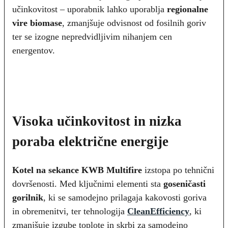
učinkovitost – uporabnik lahko uporablja
regionalne
vire biomase
, zmanjšuje odvisnost od fosilnih goriv
ter se izogne nepredvidljivim nihanjem cen
energentov.
Visoka učinkovitost in nizka
poraba električne energije
Kotel na sekance
KWB Multifire
izstopa po tehnični
dovršenosti. Med ključnimi elementi sta
goseničasti
gorilnik
, ki se samodejno prilagaja kakovosti goriva
in obremenitvi, ter tehnologija
CleanEfficiency
, ki
zmanjšuje izgube toplote in skrbi za samodejno