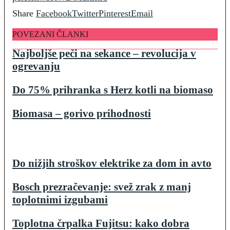
Share
Facebook
Twitter
Pinterest
Email
POVEZANI ČLANKI
Najboljše peči na sekance – revolucija v
ogrevanju
Do 75% prihranka s Herz kotli na biomaso
Biomasa – gorivo prihodnosti
Do nižjih stroškov elektrike za dom in avto
Bosch prezračevanje: svež zrak z manj
toplotnimi izgubami
Toplotna črpalka Fujitsu: kako dobra