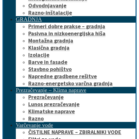
Odvodnjavanje
Razno-inštalacije
GRADNJA
Primeri dobre prakse – gradnja
Pasivna in nizkoenergijska hiša
Montažna gradnja
Klasična gradnja
Izolacije
Barve in fasade
Stavbno pohištvo
Napredne gradbene rešitve
Razno-energetsko varčna gradnja
Prezračevanje – Klima naprave
Prezračevanje
Lunos prezračevanje
Klimatske naprave
Razno
Varčevanje vode
ČISTILNE NAPRAVE – ZBIRALNIKI VODE