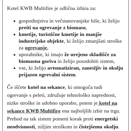
Kotel KWB Multifire je odlična izbira za:
gospodinjstva in večstanovanjske hiše, ki želijo
preiti na ogrevanje z biomaso
,
kmetije, turistične kmetije in manjše
industrijske objekte
, ki želijo zmanjšati stroške
za
ogrevanje
,
uporabnike, ki imajo
že urejeno skladišče za
biomasna goriva
in želijo posodobiti sistem,
vse, ki želijo
avtomatiziran, zanesljiv in okolju
prijazen ogrevalni sistem
.
Če iščete
kotel na sekance
, ki omogoča tudi
ogrevanje s peleti, združuje tehnološko naprednost,
nizke stroške in udobno uporabo, potem je
kotel na
sekance KWB Multifire
ena najboljših izbir na trgu.
Prehod na tak sistem pomeni korak proti
energetski
neodvisnosti
, nižjim stroškom in
čistejšemu okolju
.