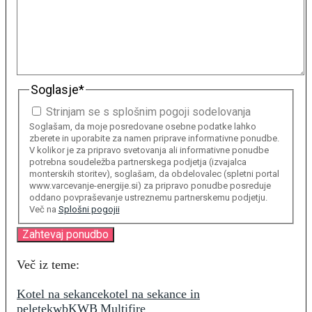
Soglasje
*
Strinjam se s splošnim pogoji sodelovanja
Soglašam, da moje posredovane osebne podatke lahko
zberete in uporabite za namen priprave informativne ponudbe.
V kolikor je za pripravo svetovanja ali informativne ponudbe
potrebna soudeležba partnerskega podjetja (izvajalca
monterskih storitev), soglašam, da obdelovalec (spletni portal
www.varcevanje-energije.si) za pripravo ponudbe posreduje
oddano povpraševanje ustreznemu partnerskemu podjetju.
Več na
Splošni pogojii
Več iz teme:
Kotel na sekance
kotel na sekance in
pelete
kwb
KWB Multifire