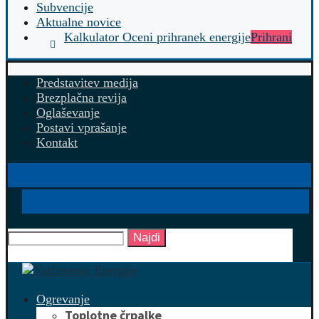
Subvencije
Aktualne novice
Kalkulator Oceni prihranek energije
Prihrani
Predstavitev medija
Brezplačna revija
Oglaševanje
Postavi vprašanje
Kontakt
Najdi
Ogrevanje
Toplotne črpalke