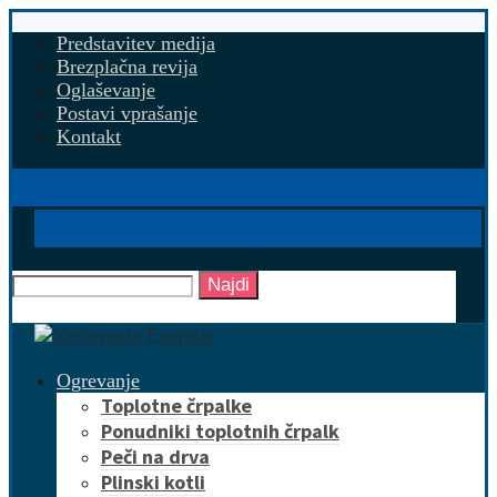
Predstavitev medija
Brezplačna revija
Oglaševanje
Postavi vprašanje
Kontakt
Najdi
Ogrevanje
Toplotne črpalke
Ponudniki toplotnih črpalk
Peči na drva
Plinski kotli