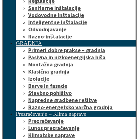
Regulacije
Sanitarne inštalacije
Vodovodne inštalacije
Inteligentne inštalacije
Odvodnjavanje
Razno-inštalacije
GRADNJA
Primeri dobre prakse – gradnja
Pasivna in nizkoenergijska hiša
Montažna gradnja
Klasična gradnja
Izolacije
Barve in fasade
Stavbno pohištvo
Napredne gradbene rešitve
Razno-energetsko varčna gradnja
Prezračevanje – Klima naprave
Prezračevanje
Lunos prezračevanje
Klimatske naprave