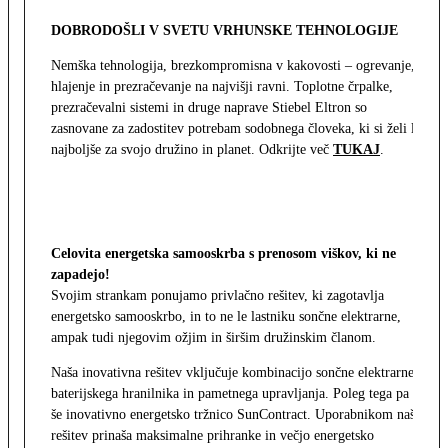
DOBRODOŠLI V SVETU VRHUNSKE TEHNOLOGIJE
Nemška tehnologija, brezkompromisna v kakovosti – ogrevanje,
hlajenje in prezračevanje na najvišji ravni. Toplotne črpalke,
prezračevalni sistemi in druge naprave Stiebel Eltron so
zasnovane za zadostitev potrebam sodobnega človeka, ki si želi le
najboljše za svojo družino in planet. Odkrijte več
TUKAJ
.
Celovita energetska samooskrba s prenosom viškov, ki ne
zapadejo!
Svojim strankam ponujamo privlačno rešitev, ki zagotavlja
energetsko samooskrbo, in to ne le lastniku sončne elektrarne,
ampak tudi njegovim ožjim in širšim družinskim članom.
Naša inovativna rešitev vključuje kombinacijo sončne elektrarne,
baterijskega hranilnika in pametnega upravljanja. Poleg tega pa
še inovativno energetsko tržnico SunContract. Uporabnikom naša
rešitev prinaša maksimalne prihranke in večjo energetsko