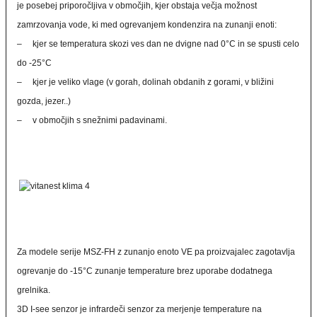
je posebej priporočljiva v območjih, kjer obstaja večja možnost
zamrzovanja vode, ki med ogrevanjem kondenzira na zunanji enoti:
– kjer se temperatura skozi ves dan ne dvigne nad 0°C in se spusti celo
do -25°C
– kjer je veliko vlage (v gorah, dolinah obdanih z gorami, v bližini
gozda, jezer..)
– v območjih s snežnimi padavinami.
Za modele serije MSZ-FH z zunanjo enoto VE pa proizvajalec zagotavlja
ogrevanje do -15°C zunanje temperature brez uporabe dodatnega
grelnika.
3D I-see senzor je infrardeči senzor za merjenje temperature na