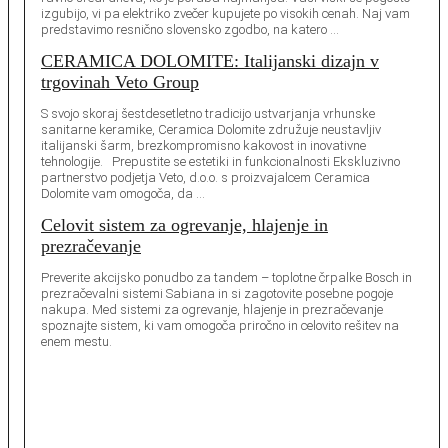
izgubijo, vi pa elektriko zvečer kupujete po visokih cenah. Naj vam
predstavimo resnično slovensko zgodbo, na katero …
CERAMICA DOLOMITE: Italijanski dizajn v
trgovinah Veto Group
S svojo skoraj šestdesetletno tradicijo ustvarjanja vrhunske
sanitarne keramike, Ceramica Dolomite združuje neustavljiv
italijanski šarm, brezkompromisno kakovost in inovativne
tehnologije. Prepustite se estetiki in funkcionalnosti Ekskluzivno
partnerstvo podjetja Veto, d.o.o. s proizvajalcem Ceramica
Dolomite vam omogoča, da …
Celovit sistem za ogrevanje, hlajenje in
prezračevanje
Preverite akcijsko ponudbo za tandem – toplotne črpalke Bosch in
prezračevalni sistemi Sabiana in si zagotovite posebne pogoje
nakupa. Med sistemi za ogrevanje, hlajenje in prezračevanje
spoznajte sistem, ki vam omogoča priročno in celovito rešitev na
enem mestu.