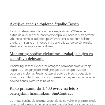
Akcijske cene za toplotne črpalke Bosch
Razmišljate o posodobitvi ogrevalnega sistema? Preverite
aktualne akcijske cene za toplotne črpalke Bosch in si zagotovite
vrhunsko nemško kakovost po znižani ceni. Izkoristite poletno
akcijo, prihranite pri investiciji in poskrbite za dolgoročno nizke
stroške ogrevanja vašega doma.
Monitoring sončne elektrarne – zakaj je nujen za
zanesljivo delovanje
Monitoring sončne elektrarne omogoča pravočasno odkrivanje
napak, spremljanje proizvodnje in porabe ter optimizacijo
delovanja sistema. Preverite, zakaj zgolj aplikacija pogosto ni
dovolj in kako lahko nadzor sončne elektrarne prepreči izgube ter
poveča zanesljivost vaše naložbe.
Kako prihraniti do 1.400 evrov na leto z
baterijskim hranilnikom SunContract
Če imate sončno elektrarno, veste, da se največ energije proizvede
ravno sredi dneva, ko je poraba najmanjša. Vaši viški se pogosto