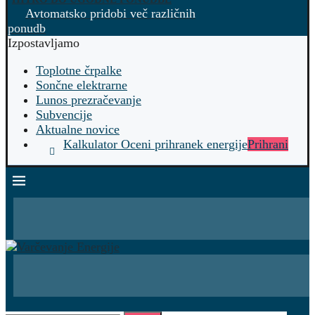
Avtomatsko pridobi več različnih
ponudb
Izpostavljamo
Toplotne črpalke
Sončne elektrarne
Lunos prezračevanje
Subvencije
Aktualne novice
Kalkulator Oceni prihranek energije
Prihrani