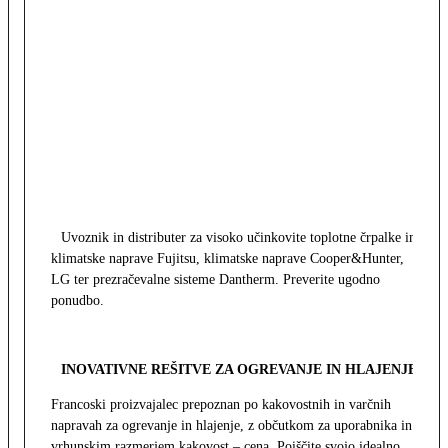
Uvoznik in distributer za visoko učinkovite toplotne črpalke in
klimatske naprave Fujitsu, klimatske naprave Cooper&Hunter,
LG ter prezračevalne sisteme Dantherm. Preverite ugodno
ponudbo.
INOVATIVNE REŠITVE ZA OGREVANJE IN HLAJENJE
Francoski proizvajalec prepoznan po kakovostnih in varčnih
napravah za ogrevanje in hlajenje, z občutkom za uporabnika in z
vrhunskim razmerjem kakovost – cena. Poiščite svojo idealno