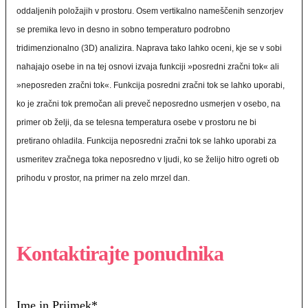
oddaljenih položajih v prostoru. Osem vertikalno nameščenih senzorjev
se premika levo in desno in sobno temperaturo podrobno
tridimenzionalno (3D) analizira. Naprava tako lahko oceni, kje se v sobi
nahajajo osebe in na tej osnovi izvaja funkciji »posredni zračni tok« ali
»neposreden zračni tok«. Funkcija posredni zračni tok se lahko uporabi,
ko je zračni tok premočan ali preveč neposredno usmerjen v osebo, na
primer ob želji, da se telesna temperatura osebe v prostoru ne bi
pretirano ohladila. Funkcija neposredni zračni tok se lahko uporabi za
usmeritev zračnega toka neposredno v ljudi, ko se želijo hitro ogreti ob
prihodu v prostor, na primer na zelo mrzel dan.
Kontaktirajte ponudnika
Ime in Priimek
*