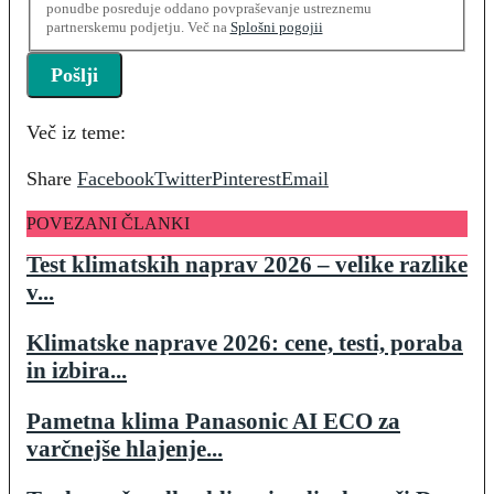
ponudbe posreduje oddano povpraševanje ustreznemu
partnerskemu podjetju. Več na
Splošni pogojii
Več iz teme:
Share
Facebook
Twitter
Pinterest
Email
POVEZANI ČLANKI
Test klimatskih naprav 2026 – velike razlike
v...
Klimatske naprave 2026: cene, testi, poraba
in izbira...
Pametna klima Panasonic AI ECO za
varčnejše hlajenje...