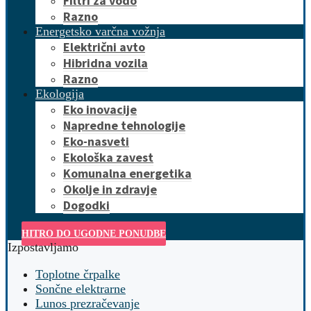
Filtri za vodo
Razno
Energetsko varčna vožnja
Električni avto
Hibridna vozila
Razno
Ekologija
Eko inovacije
Napredne tehnologije
Eko-nasveti
Ekološka zavest
Komunalna energetika
Okolje in zdravje
Dogodki
HITRO DO UGODNE PONUDBE
Izpostavljamo
Toplotne črpalke
Sončne elektrarne
Lunos prezračevanje