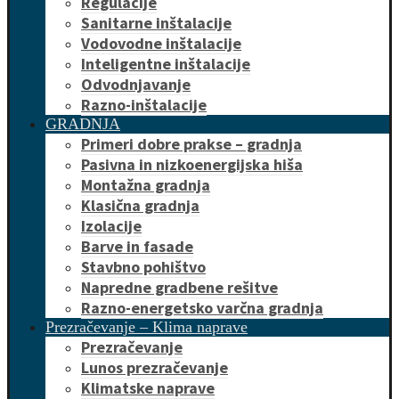
Regulacije
Sanitarne inštalacije
Vodovodne inštalacije
Inteligentne inštalacije
Odvodnjavanje
Razno-inštalacije
GRADNJA
Primeri dobre prakse – gradnja
Pasivna in nizkoenergijska hiša
Montažna gradnja
Klasična gradnja
Izolacije
Barve in fasade
Stavbno pohištvo
Napredne gradbene rešitve
Razno-energetsko varčna gradnja
Prezračevanje – Klima naprave
Prezračevanje
Lunos prezračevanje
Klimatske naprave