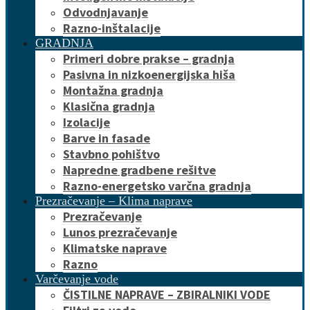
Odvodnjavanje
Razno-inštalacije
GRADNJA
Primeri dobre prakse – gradnja
Pasivna in nizkoenergijska hiša
Montažna gradnja
Klasična gradnja
Izolacije
Barve in fasade
Stavbno pohištvo
Napredne gradbene rešitve
Razno-energetsko varčna gradnja
Prezračevanje – Klima naprave
Prezračevanje
Lunos prezračevanje
Klimatske naprave
Razno
Varčevanje vode
ČISTILNE NAPRAVE – ZBIRALNIKI VODE