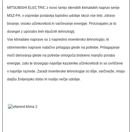
MITSUBISHI ELECTRIC z novo serijo stenskih klimatskih naprav serije
MSZ-FH, v ospredje postavlja toplotno udobje skozi vse leto, zdravo
bivanje, visoko učinkovitost in varčevanje energije. Proizvajalec je to
dosegel z uporabo treh ključnih tehnologij:
Vse klimatske naprave so z napredno invertersko tehnologijo, ki
obremenitev naprave natačno prilagaja glede na potrebe. Prilagajanje
moči delovanja glede na potrebe omogoča bistveno manjšo porabo
energije, zato te dosegajo najvišje kazalnike učinkovitosti in so uvrščene
v najvišje razrede. Zaradi inverterske tehnologije so tišje, varčnejše, imajo
daljšo življenjsko dobo in nudijo večje udobje.