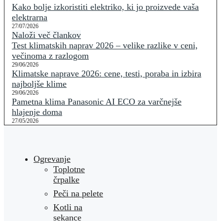
Kako bolje izkoristiti elektriko, ki jo proizvede vaša
elektrarna
27/07/2026
Naloži več člankov
Test klimatskih naprav 2026 – velike razlike v ceni,
večinoma z razlogom
29/06/2026
Klimatske naprave 2026: cene, testi, poraba in izbira
najboljše klime
29/06/2026
Pametna klima Panasonic AI ECO za varčnejše
hlajenje doma
27/05/2026
Ogrevanje
Toplotne
črpalke
Peči na pelete
Kotli na
sekance