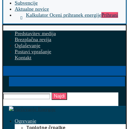
Subvencije
Aktualne novice
Kalkulator Oceni prihranek energije
Prihrani
Predstavitev medija
Brezplačna revija
Oglaševanje
Postavi vprašanje
Kontakt
Najdi
Ogrevanje
Toplotne črpalke