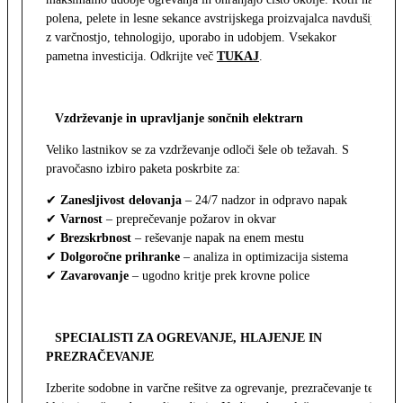
polena, pelete in lesne sekance avstrijskega proizvajalca navdušijo
z varčnostjo, tehnologijo, uporabo in udobjem. Vsekakor
pametna investicija. Odkrijte več
TUKAJ
.
Vzdrževanje in upravljanje sončnih elektrarn
Veliko lastnikov se za vzdrževanje odloči šele ob težavah. S
pravočasno izbiro paketa poskrbite za:
✔
Zanesljivost delovanja
– 24/7 nadzor in odpravo napak
✔
Varnost
– preprečevanje požarov in okvar
✔
Brezskrbnost
– reševanje napak na enem mestu
✔
Dolgoročne prihranke
– analiza in optimizacija sistema
✔
Zavarovanje
– ugodno kritje prek krovne police
SPECIALISTI ZA OGREVANJE, HLAJENJE IN
PREZRAČEVANJE
Izberite sodobne in varčne rešitve za ogrevanje, prezračevanje ter