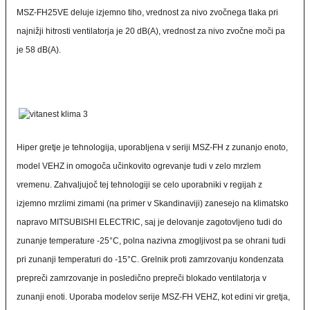
MSZ-FH25VE deluje izjemno tiho, vrednost za nivo zvočnega tlaka pri
najnižji hitrosti ventilatorja je 20 dB(A), vrednost za nivo zvočne moči pa
je 58 dB(A).
Hiper gretje je tehnologija, uporabljena v seriji MSZ-FH z zunanjo enoto,
model VEHZ in omogoča učinkovito ogrevanje tudi v zelo mrzlem
vremenu. Zahvaljujoč tej tehnologiji se celo uporabniki v regijah z
izjemno mrzlimi zimami (na primer v Skandinaviji) zanesejo na klimatsko
napravo MITSUBISHI ELECTRIC, saj je delovanje zagotovljeno tudi do
zunanje temperature -25°C, polna nazivna zmogljivost pa se ohrani tudi
pri zunanji temperaturi do -15°C. Grelnik proti zamrzovanju kondenzata
prepreči zamrzovanje in posledično prepreči blokado ventilatorja v
zunanji enoti. Uporaba modelov serije MSZ-FH VEHZ, kot edini vir gretja,