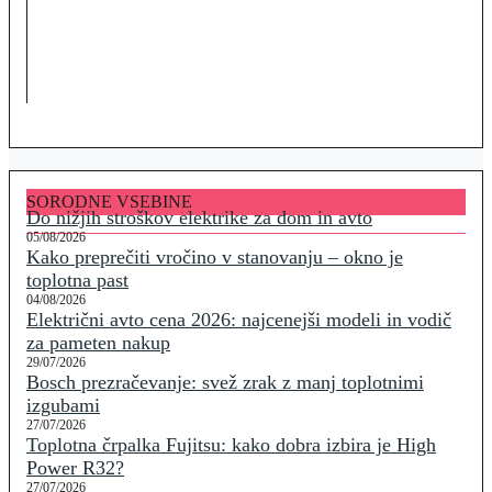
SORODNE VSEBINE
Do nižjih stroškov elektrike za dom in avto
05/08/2026
Kako preprečiti vročino v stanovanju – okno je
toplotna past
04/08/2026
Električni avto cena 2026: najcenejši modeli in vodič
za pameten nakup
29/07/2026
Bosch prezračevanje: svež zrak z manj toplotnimi
izgubami
27/07/2026
Toplotna črpalka Fujitsu: kako dobra izbira je High
Power R32?
27/07/2026