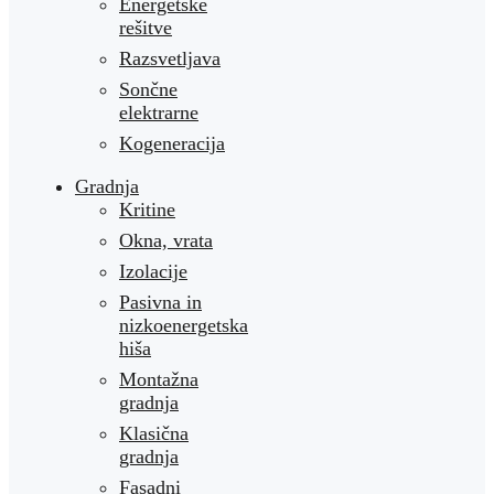
Energetske
rešitve
Razsvetljava
Sončne
elektrarne
Kogeneracija
Gradnja
Kritine
Okna, vrata
Izolacije
Pasivna in
nizkoenergetska
hiša
Montažna
gradnja
Klasična
gradnja
Fasadni