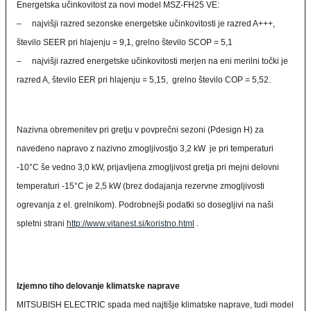
Energetska učinkovitost za novi model MSZ-FH25 VE:
– najvišji razred sezonske energetske učinkovitosti je razred A+++,
število SEER pri hlajenju = 9,1, grelno število SCOP = 5,1
– najvišji razred energetske učinkovitosti merjen na eni merilni točki je
razred A, število EER pri hlajenju = 5,15, grelno število COP = 5,52.
Nazivna obremenitev pri gretju v povprečni sezoni (Pdesign H) za
navedeno napravo z nazivno zmogljivostjo 3,2 kW je pri temperaturi
-10°C še vedno 3,0 kW, prijavljena zmogljivost gretja pri mejni delovni
temperaturi -15°C je 2,5 kW (brez dodajanja rezervne zmogljivosti
ogrevanja z el. grelnikom). Podrobnejši podatki so dosegljivi na naši
spletni strani
http://www.vitanest.si/koristno.html
.
Izjemno tiho delovanje klimatske naprave
MITSUBISH ELECTRIC spada med najtišje klimatske naprave, tudi model