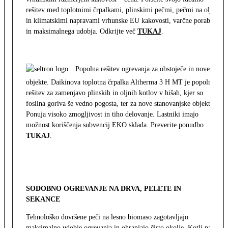
rešitev med toplotnimi črpalkami, plinskimi pečmi, pečmi na olje
in klimatskimi napravami vrhunske EU kakovosti, varčne porabe
in maksimalnega udobja. Odkrijte več
TUKAJ
.
Popolna rešitev ogrevanja za obstoječe in nove
objekte. Daikinova toplotna črpalka Altherma 3 H MT je popolna
rešitev za zamenjavo plinskih in oljnih kotlov v hišah, kjer so
fosilna goriva še vedno pogosta, ter za nove stanovanjske objekte.
Ponuja visoko zmogljivost in tiho delovanje. Lastniki imajo
možnost koriščenja subvencij EKO sklada. Preverite ponudbo
TUKAJ
.
SODOBNO OGREVANJE NA DRVA, PELETE IN
SEKANCE
Tehnološko dovršene peči na lesno biomaso zagotavljajo
maksimalno udobje ogrevanja in ohranjajo čisto okolje. Kotli na