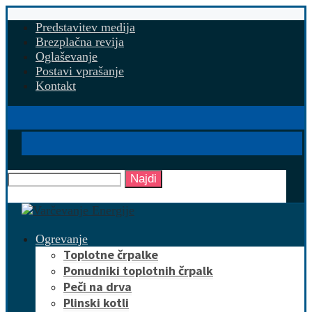
Predstavitev medija
Brezplačna revija
Oglaševanje
Postavi vprašanje
Kontakt
Najdi
Ogrevanje
Toplotne črpalke
Ponudniki toplotnih črpalk
Peči na drva
Plinski kotli