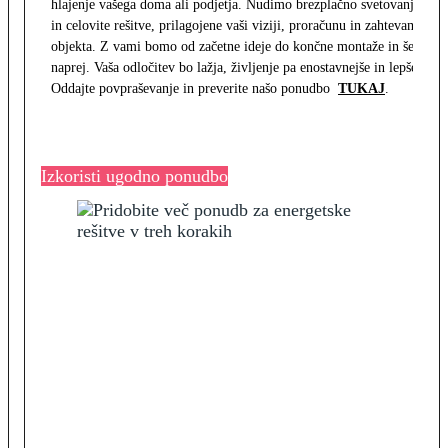
hlajenje vašega doma ali podjetja. Nudimo brezplačno svetovanje
in celovite rešitve, prilagojene vaši viziji, proračunu in zahtevam
objekta. Z vami bomo od začetne ideje do končne montaže in še
naprej. Vaša odločitev bo lažja, življenje pa enostavnejše in lepše.
Oddajte povpraševanje in preverite našo ponudbo
TUKAJ
.
Izkoristi ugodno ponudbo