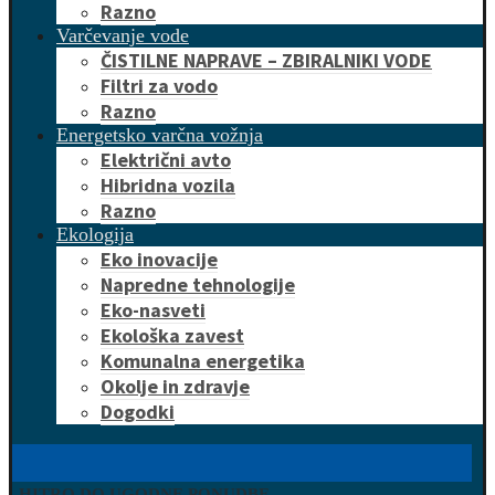
Razno
Varčevanje vode
ČISTILNE NAPRAVE – ZBIRALNIKI VODE
Filtri za vodo
Razno
Energetsko varčna vožnja
Električni avto
Hibridna vozila
Razno
Ekologija
Eko inovacije
Napredne tehnologije
Eko-nasveti
Ekološka zavest
Komunalna energetika
Okolje in zdravje
Dogodki
HITRO DO UGODNE PONUDBE