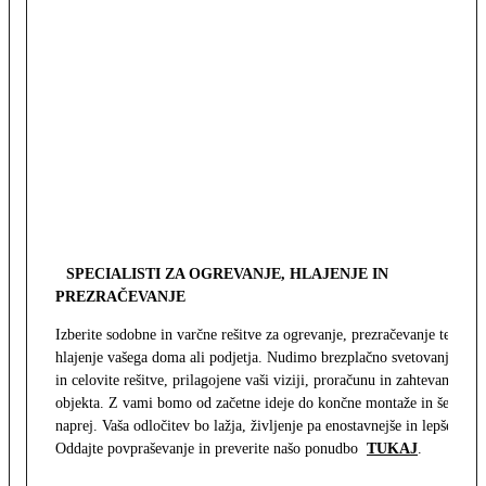
SPECIALISTI ZA OGREVANJE, HLAJENJE IN
PREZRAČEVANJE
Izberite sodobne in varčne rešitve za ogrevanje, prezračevanje ter
hlajenje vašega doma ali podjetja. Nudimo brezplačno svetovanje
in celovite rešitve, prilagojene vaši viziji, proračunu in zahtevam
objekta. Z vami bomo od začetne ideje do končne montaže in še
naprej. Vaša odločitev bo lažja, življenje pa enostavnejše in lepše.
Oddajte povpraševanje in preverite našo ponudbo
TUKAJ
.