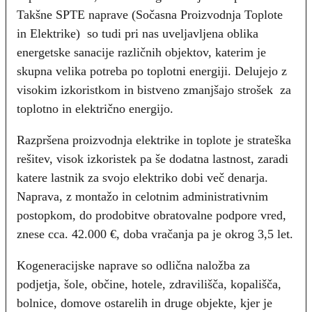
Takšne SPTE naprave (Sočasna Proizvodnja Toplote
in Elektrike) so tudi pri nas uveljavljena oblika
energetske sanacije različnih objektov, katerim je
skupna velika potreba po toplotni energiji. Delujejo z
visokim izkoristkom in bistveno zmanjšajo strošek za
toplotno in električno energijo.
Razpršena proizvodnja elektrike in toplote je strateška
rešitev, visok izkoristek pa še dodatna lastnost, zaradi
katere lastnik za svojo elektriko dobi več denarja.
Naprava, z montažo in celotnim administrativnim
postopkom, do prodobitve obratovalne podpore vred,
znese cca. 42.000 €, doba vračanja pa je okrog 3,5 let.
Kogeneracijske naprave so odlična naložba za
podjetja, šole, občine, hotele, zdravilišča, kopališča,
bolnice, domove ostarelih in druge objekte, kjer je