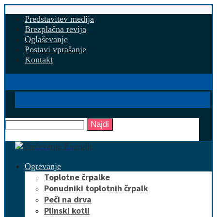
Predstavitev medija
Brezplačna revija
Oglaševanje
Postavi vprašanje
Kontakt
Najdi
Ogrevanje
Toplotne črpalke
Ponudniki toplotnih črpalk
Peči na drva
Plinski kotli