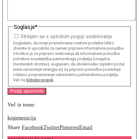
Soglasje
*
Strinjam se s splošnim pogoji sodelovanja
Soglašam, da moje posredovane osebne podatke lahko
zberete in uporabite za namen priprave informativne ponudbe.
V kolikor je za pripravo svetovanja ali informativne ponudbe
potrebna soudeležba partnerskega podjetja (izvajalca
monterskih storitev), soglašam, da obdelovalec (spletni portal
www.varcevanje-energije.si) za pripravo ponudbe posreduje
oddano povpraševanje ustreznemu partnerskemu podjetju.
Več na
Splošni pogojii
Več iz teme:
kogeneracija
Share
Facebook
Twitter
Pinterest
Email