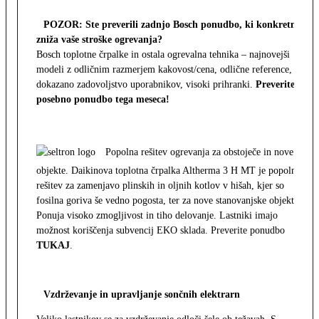
POZOR: Ste preverili zadnjo Bosch ponudbo, ki konkretno
zniža vaše stroške ogrevanja?
Bosch toplotne črpalke in ostala ogrevalna tehnika – najnovejši
modeli z odličnim razmerjem kakovost/cena, odlične reference,
dokazano zadovoljstvo uporabnikov, visoki prihranki.
Preverite
posebno ponudbo tega meseca!
Popolna rešitev ogrevanja za obstoječe in nove
objekte. Daikinova toplotna črpalka Altherma 3 H MT je popolna
rešitev za zamenjavo plinskih in oljnih kotlov v hišah, kjer so
fosilna goriva še vedno pogosta, ter za nove stanovanjske objekte.
Ponuja visoko zmogljivost in tiho delovanje. Lastniki imajo
možnost koriščenja subvencij EKO sklada. Preverite ponudbo
TUKAJ
.
Vzdrževanje in upravljanje sončnih elektrarn