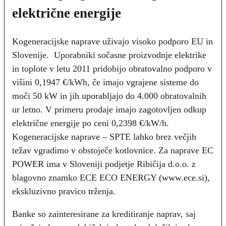
električne energije
Kogeneracijske naprave uživajo visoko podporo EU in
Slovenije. Uporabniki sočasne proizvodnje elektrike
in toplote v letu 2011 pridobijo obratovalno podporo v
višini 0,1947 €/kWh, če imajo vgrajene sisteme do
moči 50 kW in jih uporabljajo do 4.000 obratovalnih
ur letno. V primeru prodaje imajo zagotovljen odkup
električne energije po ceni 0,2398 €/kW/h.
Kogeneracijske naprave – SPTE lahko brez večjih
težav vgradimo v obstoječe kotlovnice. Za naprave EC
POWER ima v Sloveniji podjetje Ribičija d.o.o. z
blagovno znamko ECE ECO ENERGY (www.ece.si),
ekskluzivno pravico trženja.
Banke so zainteresirane za kreditiranje naprav, saj