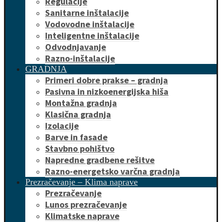
Regulacije
Sanitarne inštalacije
Vodovodne inštalacije
Inteligentne inštalacije
Odvodnjavanje
Razno-inštalacije
GRADNJA
Primeri dobre prakse – gradnja
Pasivna in nizkoenergijska hiša
Montažna gradnja
Klasična gradnja
Izolacije
Barve in fasade
Stavbno pohištvo
Napredne gradbene rešitve
Razno-energetsko varčna gradnja
Prezračevanje – Klima naprave
Prezračevanje
Lunos prezračevanje
Klimatske naprave