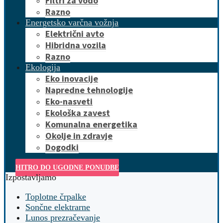
Filtri za vodo
Razno
Energetsko varčna vožnja
Električni avto
Hibridna vozila
Razno
Ekologija
Eko inovacije
Napredne tehnologije
Eko-nasveti
Ekološka zavest
Komunalna energetika
Okolje in zdravje
Dogodki
HITRO DO UGODNE PONUDBE
Izpostavljamo
Toplotne črpalke
Sončne elektrarne
Lunos prezračevanje