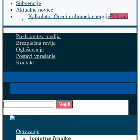
Subvencije
Aktualne novice
Kalkulator Oceni prihranek energije
Prihrani
Predstavitev medija
Brezplačna revija
Oglaševanje
Postavi vprašanje
Kontakt
Najdi
Ogrevanje
Toplotne črpalke