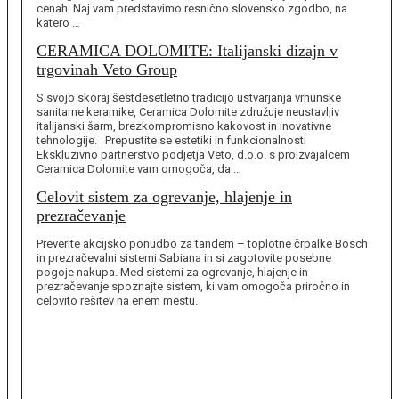
cenah. Naj vam predstavimo resnično slovensko zgodbo, na
katero …
CERAMICA DOLOMITE: Italijanski dizajn v
trgovinah Veto Group
S svojo skoraj šestdesetletno tradicijo ustvarjanja vrhunske
sanitarne keramike, Ceramica Dolomite združuje neustavljiv
italijanski šarm, brezkompromisno kakovost in inovativne
tehnologije. Prepustite se estetiki in funkcionalnosti
Ekskluzivno partnerstvo podjetja Veto, d.o.o. s proizvajalcem
Ceramica Dolomite vam omogoča, da …
Celovit sistem za ogrevanje, hlajenje in
prezračevanje
Preverite akcijsko ponudbo za tandem – toplotne črpalke Bosch
in prezračevalni sistemi Sabiana in si zagotovite posebne
pogoje nakupa. Med sistemi za ogrevanje, hlajenje in
prezračevanje spoznajte sistem, ki vam omogoča priročno in
celovito rešitev na enem mestu.