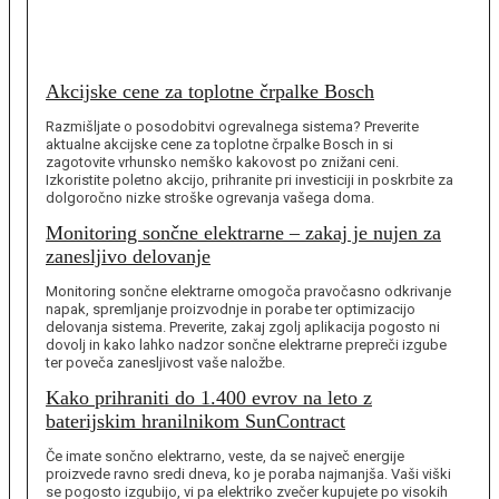
Akcijske cene za toplotne črpalke Bosch
Razmišljate o posodobitvi ogrevalnega sistema? Preverite
aktualne akcijske cene za toplotne črpalke Bosch in si
zagotovite vrhunsko nemško kakovost po znižani ceni.
Izkoristite poletno akcijo, prihranite pri investiciji in poskrbite za
dolgoročno nizke stroške ogrevanja vašega doma.
Monitoring sončne elektrarne – zakaj je nujen za
zanesljivo delovanje
Monitoring sončne elektrarne omogoča pravočasno odkrivanje
napak, spremljanje proizvodnje in porabe ter optimizacijo
delovanja sistema. Preverite, zakaj zgolj aplikacija pogosto ni
dovolj in kako lahko nadzor sončne elektrarne prepreči izgube
ter poveča zanesljivost vaše naložbe.
Kako prihraniti do 1.400 evrov na leto z
baterijskim hranilnikom SunContract
Če imate sončno elektrarno, veste, da se največ energije
proizvede ravno sredi dneva, ko je poraba najmanjša. Vaši viški
se pogosto izgubijo, vi pa elektriko zvečer kupujete po visokih