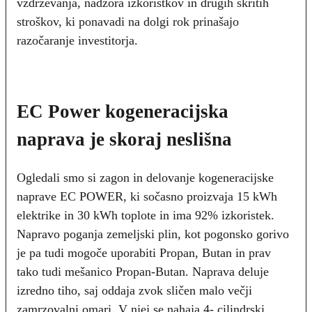
vzdrževanja, nadzora izkoristkov in drugih skritih
stroškov, ki ponavadi na dolgi rok prinašajo
razočaranje investitorja.
EC Power kogeneracijska
naprava je skoraj neslišna
Ogledali smo si zagon in delovanje kogeneracijske
naprave EC POWER, ki sočasno proizvaja 15 kWh
elektrike in 30 kWh toplote in ima 92% izkoristek.
Napravo poganja zemeljski plin, kot pogonsko gorivo
je pa tudi mogoče uporabiti Propan, Butan in prav
tako tudi mešanico Propan-Butan. Naprava deluje
izredno tiho, saj oddaja zvok sličen malo večji
zamrzovalni omari. V njej se nahaja 4- cilindrski