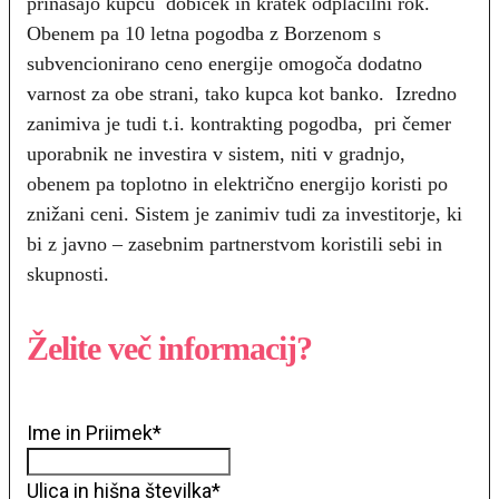
prinašajo kupcu dobiček in kratek odplačilni rok.
Obenem pa 10 letna pogodba z Borzenom s
subvencionirano ceno energije omogoča dodatno
varnost za obe strani, tako kupca kot banko. Izredno
zanimiva je tudi t.i. kontrakting pogodba, pri čemer
uporabnik ne investira v sistem, niti v gradnjo,
obenem pa toplotno in električno energijo koristi po
znižani ceni. Sistem je zanimiv tudi za investitorje, ki
bi z javno – zasebnim partnerstvom koristili sebi in
skupnosti.
Želite več informacij?
Ime in Priimek
*
Ulica in hišna številka
*