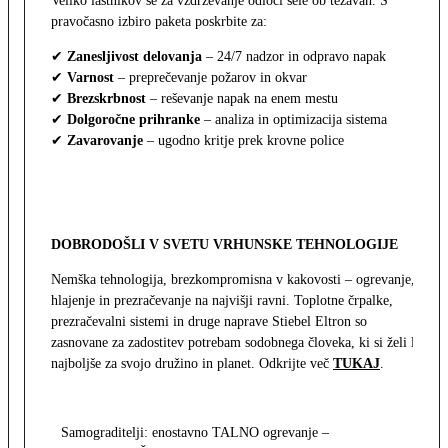
Veliko lastnikov se za vzdrževanje odloči šele ob težavah. S
pravočasno izbiro paketa poskrbite za:
✔
Zanesljivost delovanja
– 24/7 nadzor in odpravo napak
✔
Varnost
– preprečevanje požarov in okvar
✔
Brezskrbnost
– reševanje napak na enem mestu
✔
Dolgoročne prihranke
– analiza in optimizacija sistema
✔
Zavarovanje
– ugodno kritje prek krovne police
DOBRODOŠLI V SVETU VRHUNSKE TEHNOLOGIJE
Nemška tehnologija, brezkompromisna v kakovosti – ogrevanje,
hlajenje in prezračevanje na najvišji ravni. Toplotne črpalke,
prezračevalni sistemi in druge naprave Stiebel Eltron so
zasnovane za zadostitev potrebam sodobnega človeka, ki si želi le
najboljše za svojo družino in planet. Odkrijte več
TUKAJ
.
Samograditelji: enostavno TALNO ogrevanje –