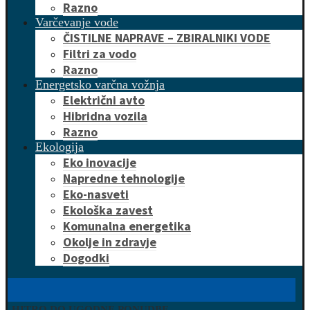
Razno
Varčevanje vode
ČISTILNE NAPRAVE – ZBIRALNIKI VODE
Filtri za vodo
Razno
Energetsko varčna vožnja
Električni avto
Hibridna vozila
Razno
Ekologija
Eko inovacije
Napredne tehnologije
Eko-nasveti
Ekološka zavest
Komunalna energetika
Okolje in zdravje
Dogodki
HITRO DO UGODNE PONUDBE