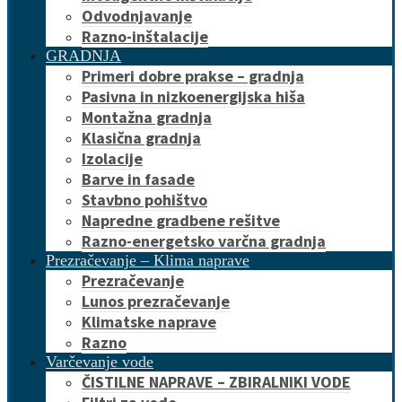
Odvodnjavanje
Razno-inštalacije
GRADNJA
Primeri dobre prakse – gradnja
Pasivna in nizkoenergijska hiša
Montažna gradnja
Klasična gradnja
Izolacije
Barve in fasade
Stavbno pohištvo
Napredne gradbene rešitve
Razno-energetsko varčna gradnja
Prezračevanje – Klima naprave
Prezračevanje
Lunos prezračevanje
Klimatske naprave
Razno
Varčevanje vode
ČISTILNE NAPRAVE – ZBIRALNIKI VODE