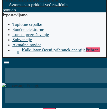
Avtomatsko pridobi več različnih
ponudb
Izpostavljamo
Toplotne črpalke
Sončne elektrarne
Lunos prezračevanje
Subvencije
Aktualne novice
Kalkulator Oceni prihranek energije
Prihrani