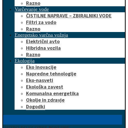
Razno
Varčevanje vode
ČISTILNE NAPRAVE – ZBIRALNIKI VODE
Filtri za vodo
Razno
Energetsko varčna vožnja
Električni avto
Hibridna vozila
Razno
Ekologija
Eko inovacije
Napredne tehnologije
Eko-nasveti
Ekološka zavest
Komunalna energetika
Okolje in zdravje
Dogodki
HITRO DO UGODNE PONUDBE