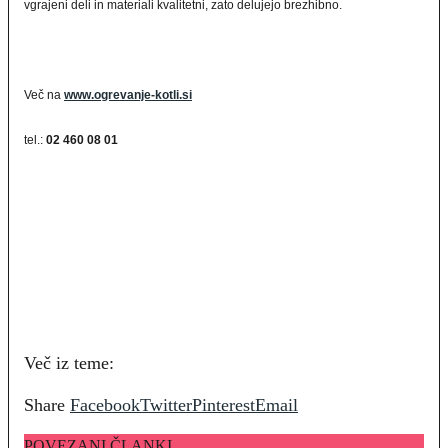
vgrajeni deli in materiali kvalitetni, zato delujejo brezhibno.
Več na
www.ogrevanje-kotli.si
tel.:
02 460 08 01
Več iz teme:
Share
Facebook
Twitter
Pinterest
Email
POVEZANI ČLANKI