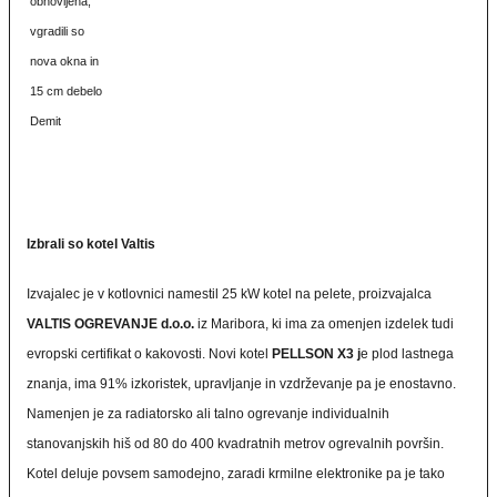
obnovljena,
vgradili so
nova okna in
15 cm debelo
Demit
Izbrali so kotel Valtis
Izvajalec je v kotlovnici namestil 25 kW kotel na pelete, proizvajalca
VALTIS OGREVANJE d.o.o.
iz Maribora, ki ima za omenjen izdelek tudi
evropski certifikat o kakovosti. Novi kotel
PELLSON X3 j
e plod lastnega
znanja, ima 91% izkoristek, upravljanje in vzdrževanje pa je enostavno.
Namenjen je za radiatorsko ali talno ogrevanje individualnih
stanovanjskih hiš od 80 do 400 kvadratnih metrov ogrevalnih površin.
Kotel deluje povsem samodejno, zaradi krmilne elektronike pa je tako