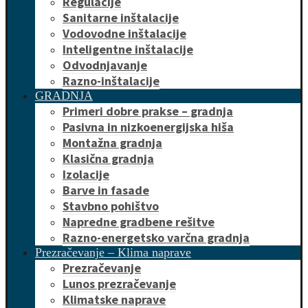
Regulacije
Sanitarne inštalacije
Vodovodne inštalacije
Inteligentne inštalacije
Odvodnjavanje
Razno-inštalacije
GRADNJA
Primeri dobre prakse – gradnja
Pasivna in nizkoenergijska hiša
Montažna gradnja
Klasična gradnja
Izolacije
Barve in fasade
Stavbno pohištvo
Napredne gradbene rešitve
Razno-energetsko varčna gradnja
Prezračevanje – Klima naprave
Prezračevanje
Lunos prezračevanje
Klimatske naprave