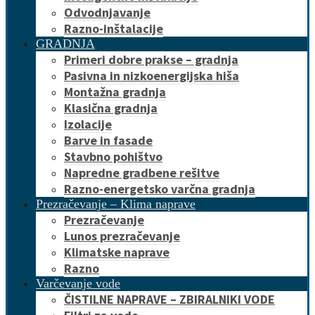
Odvodnjavanje
Razno-inštalacije
GRADNJA
Primeri dobre prakse – gradnja
Pasivna in nizkoenergijska hiša
Montažna gradnja
Klasična gradnja
Izolacije
Barve in fasade
Stavbno pohištvo
Napredne gradbene rešitve
Razno-energetsko varčna gradnja
Prezračevanje – Klima naprave
Prezračevanje
Lunos prezračevanje
Klimatske naprave
Razno
Varčevanje vode
ČISTILNE NAPRAVE – ZBIRALNIKI VODE