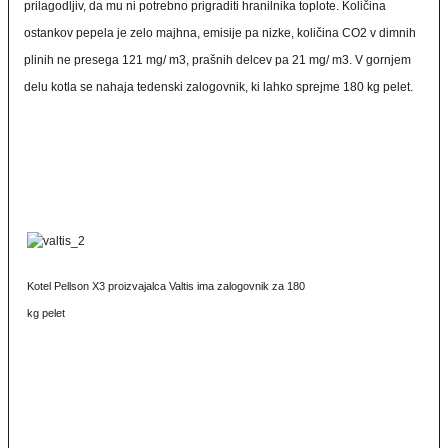
prilagodljiv, da mu ni potrebno prigraditi hranilnika toplote. Količina
ostankov pepela je zelo majhna, emisije pa nizke, količina CO2 v dimnih
plinih ne presega 121 mg/ m3, prašnih delcev pa 21 mg/ m3. V gornjem
delu kotla se nahaja tedenski zalogovnik, ki lahko sprejme 180 kg pelet.
Kotel Pellson X3 proizvajalca Valtis ima zalogovnik za 180
kg pelet