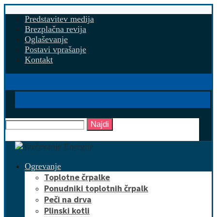
Predstavitev medija
Brezplačna revija
Oglaševanje
Postavi vprašanje
Kontakt
Najdi
Ogrevanje
Toplotne črpalke
Ponudniki toplotnih črpalk
Peči na drva
Plinski kotli