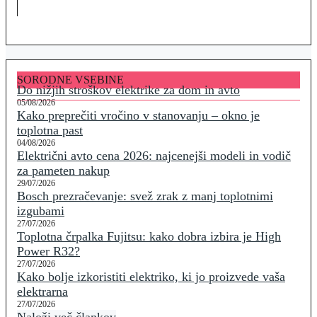
SORODNE VSEBINE
Do nižjih stroškov elektrike za dom in avto
05/08/2026
Kako preprečiti vročino v stanovanju – okno je
toplotna past
04/08/2026
Električni avto cena 2026: najcenejši modeli in vodič
za pameten nakup
29/07/2026
Bosch prezračevanje: svež zrak z manj toplotnimi
izgubami
27/07/2026
Toplotna črpalka Fujitsu: kako dobra izbira je High
Power R32?
27/07/2026
Kako bolje izkoristiti elektriko, ki jo proizvede vaša
elektrarna
27/07/2026