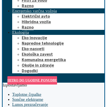
Filtri za vodo
Razno
Energetsko varčna vožnja
Električni avto
Hibridna vozila
Razno
Ekologija
Eko inovacije
Napredne tehnologije
Eko-nasveti
Ekološka zavest
Komunalna energetika
Okolje in zdravje
Dogodki
HITRO DO UGODNE PONUDBE
Izpostavljamo
Toplotne črpalke
Sončne elektrarne
Lunos prezračevanje