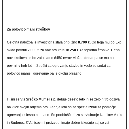
Za polovico manj stroškov
Celotna naložba je investitorja stala približno
8.700 €.
Od tega mu bo Eko
sklad povrnil
2.000 €
za Valtisov kotel in
250 €
za toplotno črpalko. Cena
nove kotlovnice bo zato samo 6450 evrov, vložen denar pa se mu bo
povrnil v treh letih. Stroški za ogrevanje stavbe in vode so sedaj za
polovico manjši, ogrevanje pa je okolju prijazno.
Hišni servis
Srečko Mumel s.p.
deluje deseto leto in se zelo hitro odziva
na klice svojih odjemalcev. Zadnja leta so se specializirali za področje
ogrevanja z lesno biomaso. So pooblaščeni za servisiranje izdelkov Valtis
in Buderus. Z Valtisovimi proizvodi imajo dobre izkušnje saj so vsi