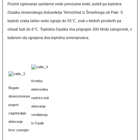
Pozimi ogrevanje sanitarne vode prevzame kotel, poleti pa toplotna
črpalka slovenskega dobavitelja Tehnohlad iz Šmartnega ob Paki. S
toploto zraka lahko vodo ogreje do 55°C, zrak v kletnih prostorih pa
ohladi tudi do 6°C. Toplotna črpalka ima prigrajen 300 litrski zalogovnik, v
katerem sta vgrajena dva toplotna izmenjevalca.
Krmilna
Bogato
elektronika
dimenzionirani
nadzira tudi
pogoni
delovanje
zagotavljajo
ventilatorja
delovanje
in črpalk
brez zastojev