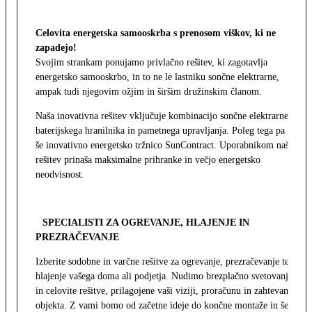
Celovita energetska samooskrba s prenosom viškov, ki ne
zapadejo!
Svojim strankam ponujamo privlačno rešitev, ki zagotavlja
energetsko samooskrbo, in to ne le lastniku sončne elektrarne,
ampak tudi njegovim ožjim in širšim družinskim članom.
Naša inovativna rešitev vključuje kombinacijo sončne elektrarne,
baterijskega hranilnika in pametnega upravljanja. Poleg tega pa
še inovativno energetsko tržnico SunContract. Uporabnikom naša
rešitev prinaša maksimalne prihranke in večjo energetsko
neodvisnost.
SPECIALISTI ZA OGREVANJE, HLAJENJE IN
PREZRAČEVANJE
Izberite sodobne in varčne rešitve za ogrevanje, prezračevanje ter
hlajenje vašega doma ali podjetja. Nudimo brezplačno svetovanje
in celovite rešitve, prilagojene vaši viziji, proračunu in zahtevam
objekta. Z vami bomo od začetne ideje do končne montaže in še