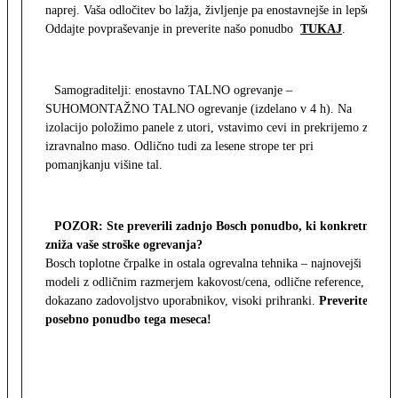
naprej. Vaša odločitev bo lažja, življenje pa enostavnejše in lepše.
Oddajte povpraševanje in preverite našo ponudbo
TUKAJ
.
Samograditelji: enostavno TALNO ogrevanje –
SUHOMONTAŽNO TALNO ogrevanje (izdelano v 4 h). Na
izolacijo položimo panele z utori, vstavimo cevi in prekrijemo z
izravnalno maso. Odlično tudi za lesene strope ter pri
pomanjkanju višine tal.
POZOR: Ste preverili zadnjo Bosch ponudbo, ki konkretno
zniža vaše stroške ogrevanja?
Bosch toplotne črpalke in ostala ogrevalna tehnika – najnovejši
modeli z odličnim razmerjem kakovost/cena, odlične reference,
dokazano zadovoljstvo uporabnikov, visoki prihranki.
Preverite
posebno ponudbo tega meseca!