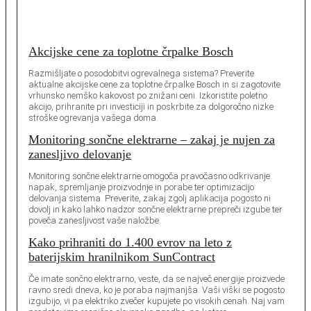
Akcijske cene za toplotne črpalke Bosch
Razmišljate o posodobitvi ogrevalnega sistema? Preverite
aktualne akcijske cene za toplotne črpalke Bosch in si zagotovite
vrhunsko nemško kakovost po znižani ceni. Izkoristite poletno
akcijo, prihranite pri investiciji in poskrbite za dolgoročno nizke
stroške ogrevanja vašega doma.
Monitoring sončne elektrarne – zakaj je nujen za
zanesljivo delovanje
Monitoring sončne elektrarne omogoča pravočasno odkrivanje
napak, spremljanje proizvodnje in porabe ter optimizacijo
delovanja sistema. Preverite, zakaj zgolj aplikacija pogosto ni
dovolj in kako lahko nadzor sončne elektrarne prepreči izgube ter
poveča zanesljivost vaše naložbe.
Kako prihraniti do 1.400 evrov na leto z
baterijskim hranilnikom SunContract
Če imate sončno elektrarno, veste, da se največ energije proizvede
ravno sredi dneva, ko je poraba najmanjša. Vaši viški se pogosto
izgubijo, vi pa elektriko zvečer kupujete po visokih cenah. Naj vam