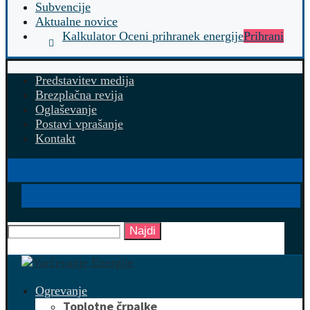
Subvencije
Aktualne novice
Kalkulator Oceni prihranek energije
Prihrani
Predstavitev medija
Brezplačna revija
Oglaševanje
Postavi vprašanje
Kontakt
Najdi
Ogrevanje
Toplotne črpalke