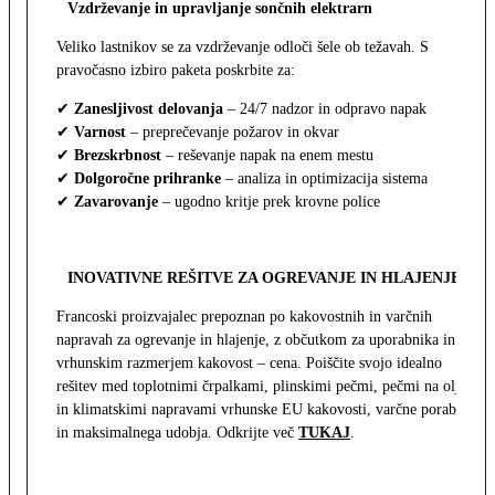
Vzdrževanje in upravljanje sončnih elektrarn
Veliko lastnikov se za vzdrževanje odloči šele ob težavah. S
pravočasno izbiro paketa poskrbite za:
✔
Zanesljivost delovanja
– 24/7 nadzor in odpravo napak
✔
Varnost
– preprečevanje požarov in okvar
✔
Brezskrbnost
– reševanje napak na enem mestu
✔
Dolgoročne prihranke
– analiza in optimizacija sistema
✔
Zavarovanje
– ugodno kritje prek krovne police
INOVATIVNE REŠITVE ZA OGREVANJE IN HLAJENJE
Francoski proizvajalec prepoznan po kakovostnih in varčnih
napravah za ogrevanje in hlajenje, z občutkom za uporabnika in z
vrhunskim razmerjem kakovost – cena. Poiščite svojo idealno
rešitev med toplotnimi črpalkami, plinskimi pečmi, pečmi na olje
in klimatskimi napravami vrhunske EU kakovosti, varčne porabe
in maksimalnega udobja. Odkrijte več
TUKAJ
.