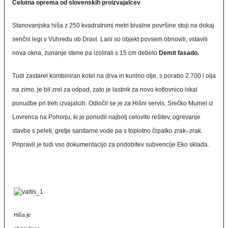
Celotna oprema od slovenskih proizvajalcev
Stanovanjska hiša z 250 kvadratnimi metri bivalne površine stoji na dokaj
senčni legi v Vuhredu ob Dravi. Lani so objekt povsem obnovili, vstavili
nova okna, zunanje stene pa izolirali s 15 cm debelo
Demit fasado.
Tudi zastarel kombiniran kotel na drva in kurilno olje, s porabo 2.700 l olja
na zimo, je bil zrel za odpad, zato je lastnik za novo kotlovnico iskal
ponudbe pri treh izvajalcih. Odločil se je za Hišni servis, Srečko Mumel iz
Lovrenca na Pohorju, ki je ponudil najbolj celovito rešitev, ogrevanje
stavbe s peleti, gretje sanitarne vode pa s toplotno črpalko zrak–zrak.
Pripravil je tudi vso dokumentacijo za pridobitev subvencije Eko sklada.
Hiša je