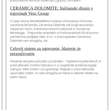
predstavimo resnično slovensko zgodbo, na katero …
CERAMICA DOLOMITE: Italijanski dizajn v
trgovinah Veto Group
S svojo skoraj šestdesetletno tradicijo ustvarjanja vrhunske
sanitarne keramike, Ceramica Dolomite združuje neustavljiv
italijanski šarm, brezkompromisno kakovost in inovativne
tehnologije. Prepustite se estetiki in funkcionalnosti Ekskluzivno
partnerstvo podjetja Veto, d.o.o. s proizvajalcem Ceramica
Dolomite vam omogoča, da …
Celovit sistem za ogrevanje, hlajenje in
prezračevanje
Preverite akcijsko ponudbo za tandem – toplotne črpalke Bosch in
prezračevalni sistemi Sabiana in si zagotovite posebne pogoje
nakupa. Med sistemi za ogrevanje, hlajenje in prezračevanje
spoznajte sistem, ki vam omogoča priročno in celovito rešitev na
enem mestu.