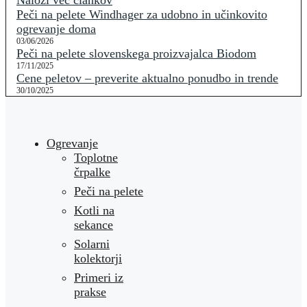
Naloži več člankov
Peči na pelete Windhager za udobno in učinkovito
ogrevanje doma
03/06/2026
Peči na pelete slovenskega proizvajalca Biodom
17/11/2025
Cene peletov – preverite aktualno ponudbo in trende
30/10/2025
Ogrevanje
Toplotne
črpalke
Peči na pelete
Kotli na
sekance
Solarni
kolektorji
Primeri iz
prakse