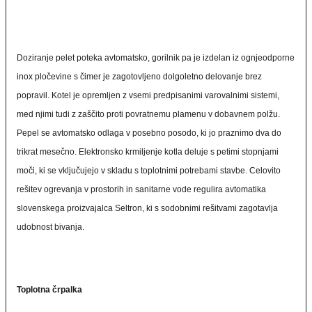
Doziranje pelet poteka avtomatsko, gorilnik pa je izdelan iz ognjeodporne
inox pločevine s čimer je zagotovljeno dolgoletno delovanje brez
popravil. Kotel je opremljen z vsemi predpisanimi varovalnimi sistemi,
med njimi tudi z zaščito proti povratnemu plamenu v dobavnem polžu.
Pepel se avtomatsko odlaga v posebno posodo, ki jo praznimo dva do
trikrat mesečno. Elektronsko krmiljenje kotla deluje s petimi stopnjami
moči, ki se vključujejo v skladu s toplotnimi potrebami stavbe. Celovito
rešitev ogrevanja v prostorih in sanitarne vode regulira avtomatika
slovenskega proizvajalca Seltron, ki s sodobnimi rešitvami zagotavlja
udobnost bivanja.
Toplotna črpalka