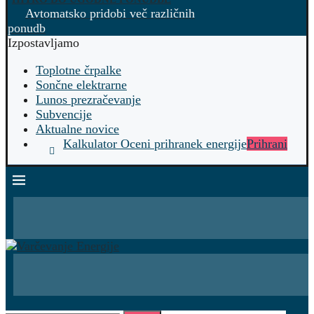
Avtomatsko pridobi več različnih
ponudb
Izpostavljamo
Toplotne črpalke
Sončne elektrarne
Lunos prezračevanje
Subvencije
Aktualne novice
Kalkulator Oceni prihranek energije
Prihrani