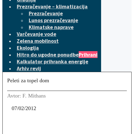
Prezračevanje – klimatizacija
Prezračevanje
Lunos prezračevanje
Klimatske naprave
Varčevanje vode
Zelena mobilnost
Ekologija
Hitro do ugodne ponudbe
Prihrani
Kalkulator prihranka energije
Arhiv revij
Peleti za topel dom
Avtor: F. Mithans
07/02/2012