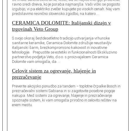
ravno sredi dneva, ko je poraba najmanjša. Vaši viški se pogosto
izgubijo, vi pa elektriko zvečer kupujete po visokih cenah. Naj vam
predstavimo resnično slovensko zgodbo, na katero …
CERAMICA DOLOMITE: Italijanski dizajn v
trgovinah Veto Group
S svojo skoraj šestdesetletno tradicijo ustvarjanja vrhunske
sanitarne keramike, Ceramica Dolomite združuje neustavljiv
italijanski šarm, brezkompromisno kakovost in inovativne
tehnologije. Prepustite se estetiki in funkcionalnosti Ekskluzivno
partnerstvo podjetja Veto, d.o.o. s proizvajalcem Ceramica
Dolomite vam omogoča, da …
Celovit sistem za ogrevanje, hlajenje in
prezračevanje
Preverite akcijsko ponudbo za tandem – toplotne črpalke Bosch in
prezračevalni sistemi Sabiana in si zagotovite posebne pogoje
nakupa. Med sistemi za ogrevanje, hlajenje in prezračevanje
spoznajte sistem, ki vam omogoča priročno in celovito rešitev na
enem mestu.