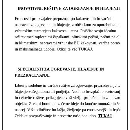
INOVATIVNE REŠITVE ZA OGREVANJE IN HLAJENJE
Francoski proizvajalec prepoznan po kakovostnih in varčnih
napravah za ogrevanje in hlajenje, z občutkom za uporabnika in z
vrhunskim razmerjem kakovost – cena. Poiščite svojo idealno
rešitev med toplotnimi črpalkami, plinskimi pečmi, pečmi na olje
in klimatskimi napravami vrhunske EU kakovosti, varčne porabe
in maksimalnega udobja. Odkrijte več
TUKAJ
.
SPECIALISTI ZA OGREVANJE, HLAJENJE IN
PREZRAČEVANJE
Izberite sodobne in varčne rešitve za ogrevanje, prezračevanje ter
hlajenje vašega doma ali podjetja. Nudimo brezplačno svetovanje
in celovite rešitve, prilagojene vaši viziji, proračunu in zahtevam
objekta. Z vami bomo od začetne ideje do končne montaže in še
naprej. Vaša odločitev bo lažja, življenje pa enostavnejše in lepše.
Oddajte povpraševanje in preverite našo ponudbo
TUKAJ
.