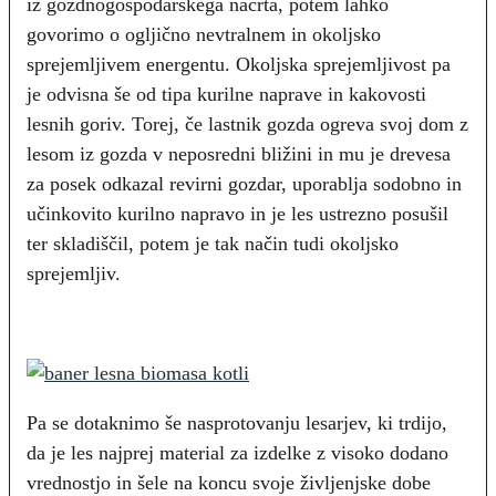
iz gozdnogospodarskega načrta, potem lahko
govorimo o ogljično nevtralnem in okoljsko
sprejemljivem energentu. Okoljska sprejemljivost pa
je odvisna še od tipa kurilne naprave in kakovosti
lesnih goriv. Torej, če lastnik gozda ogreva svoj dom z
lesom iz gozda v neposredni bližini in mu je drevesa
za posek odkazal revirni gozdar, uporablja sodobno in
učinkovito kurilno napravo in je les ustrezno posušil
ter skladiščil, potem je tak način tudi okoljsko
sprejemljiv.
Pa se dotaknimo še nasprotovanju lesarjev, ki trdijo,
da je les najprej material za izdelke z visoko dodano
vrednostjo in šele na koncu svoje življenjske dobe