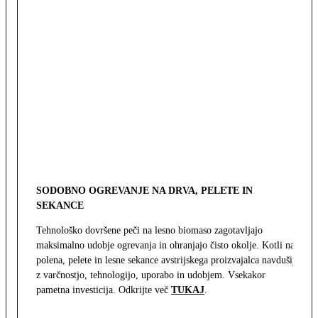
SODOBNO OGREVANJE NA DRVA, PELETE IN
SEKANCE
Tehnološko dovršene peči na lesno biomaso zagotavljajo
maksimalno udobje ogrevanja in ohranjajo čisto okolje. Kotli na
polena, pelete in lesne sekance avstrijskega proizvajalca navdušijo
z varčnostjo, tehnologijo, uporabo in udobjem. Vsekakor
pametna investicija. Odkrijte več
TUKAJ
.