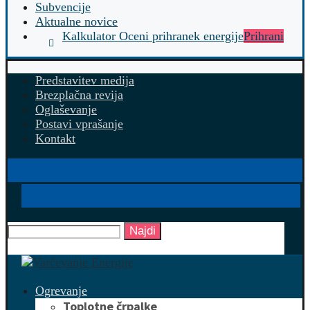
Subvencije
Aktualne novice
Kalkulator Oceni prihranek energije
Prihrani
Predstavitev medija
Brezplačna revija
Oglaševanje
Postavi vprašanje
Kontakt
Najdi
Ogrevanje
Toplotne črpalke