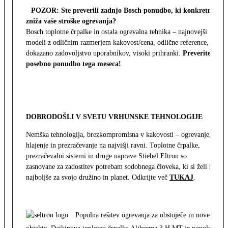
POZOR: Ste preverili zadnjo Bosch ponudbo, ki konkretno
zniža vaše stroške ogrevanja?
Bosch toplotne črpalke in ostala ogrevalna tehnika – najnovejši
modeli z odličnim razmerjem kakovost/cena, odlične reference,
dokazano zadovoljstvo uporabnikov, visoki prihranki.
Preverite
posebno ponudbo tega meseca!
DOBRODOŠLI V SVETU VRHUNSKE TEHNOLOGIJE
Nemška tehnologija, brezkompromisna v kakovosti – ogrevanje,
hlajenje in prezračevanje na najvišji ravni. Toplotne črpalke,
prezračevalni sistemi in druge naprave Stiebel Eltron so
zasnovane za zadostitev potrebam sodobnega človeka, ki si želi le
najboljše za svojo družino in planet. Odkrijte več
TUKAJ
.
Popolna rešitev ogrevanja za obstoječe in nove