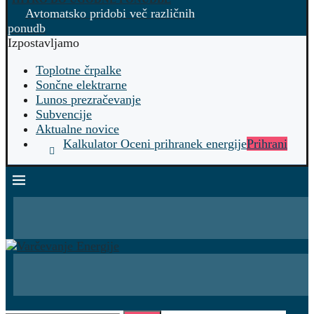
Avtomatsko pridobi več različnih
ponudb
Izpostavljamo
Toplotne črpalke
Sončne elektrarne
Lunos prezračevanje
Subvencije
Aktualne novice
Kalkulator Oceni prihranek energije
Prihrani