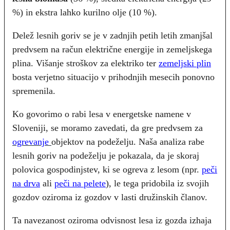
%) in ekstra lahko kurilno olje (10 %).
Delež lesnih goriv se je v zadnjih petih letih zmanjšal
predvsem na račun električne energije in zemeljskega
plina. Višanje stroškov za elektriko ter
zemeljski plin
bosta verjetno situacijo v prihodnjih mesecih ponovno
spremenila.
Ko govorimo o rabi lesa v energetske namene v
Sloveniji, se moramo zavedati, da gre predvsem za
ogrevanje
objektov na podeželju. Naša analiza rabe
lesnih goriv na podeželju je pokazala, da je skoraj
polovica gospodinjstev, ki se ogreva z lesom (npr.
peči
na drva
ali
peči na pelete
), le tega pridobila iz svojih
gozdov oziroma iz gozdov v lasti družinskih članov.
Ta navezanost oziroma odvisnost lesa iz gozda izhaja