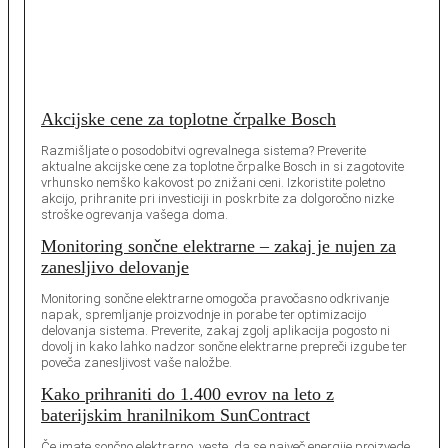
Akcijske cene za toplotne črpalke Bosch
Razmišljate o posodobitvi ogrevalnega sistema? Preverite
aktualne akcijske cene za toplotne črpalke Bosch in si zagotovite
vrhunsko nemško kakovost po znižani ceni. Izkoristite poletno
akcijo, prihranite pri investiciji in poskrbite za dolgoročno nizke
stroške ogrevanja vašega doma.
Monitoring sončne elektrarne – zakaj je nujen za
zanesljivo delovanje
Monitoring sončne elektrarne omogoča pravočasno odkrivanje
napak, spremljanje proizvodnje in porabe ter optimizacijo
delovanja sistema. Preverite, zakaj zgolj aplikacija pogosto ni
dovolj in kako lahko nadzor sončne elektrarne prepreči izgube ter
poveča zanesljivost vaše naložbe.
Kako prihraniti do 1.400 evrov na leto z
baterijskim hranilnikom SunContract
Če imate sončno elektrarno, veste, da se največ energije proizvede