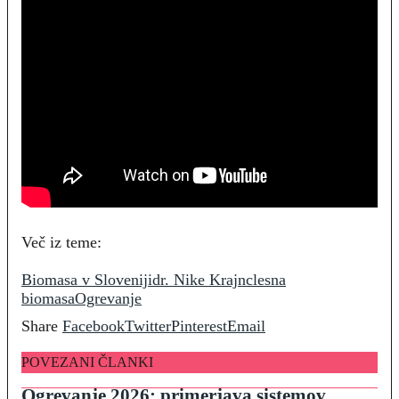
Več iz teme:
Biomasa v Sloveniji
dr. Nike Krajnc
lesna
biomasa
Ogrevanje
Share
Facebook
Twitter
Pinterest
Email
POVEZANI ČLANKI
Ogrevanje 2026: primerjava sistemov