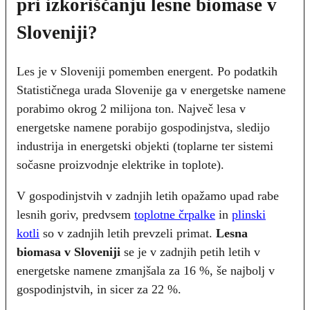
pri izkoriščanju lesne biomase v
Sloveniji?
Les je v Sloveniji pomemben energent. Po podatkih
Statističnega urada Slovenije ga v energetske namene
porabimo okrog 2 milijona ton. Največ lesa v
energetske namene porabijo gospodinjstva, sledijo
industrija in energetski objekti (toplarne ter sistemi
sočasne proizvodnje elektrike in toplote).
V gospodinjstvih v zadnjih letih opažamo upad rabe
lesnih goriv, predvsem
toplotne črpalke
in
plinski
kotli
so v zadnjih letih prevzeli primat.
Lesna
biomasa v Sloveniji
se je v zadnjih petih letih v
energetske namene zmanjšala za 16 %, še najbolj v
gospodinjstvih, in sicer za 22 %.