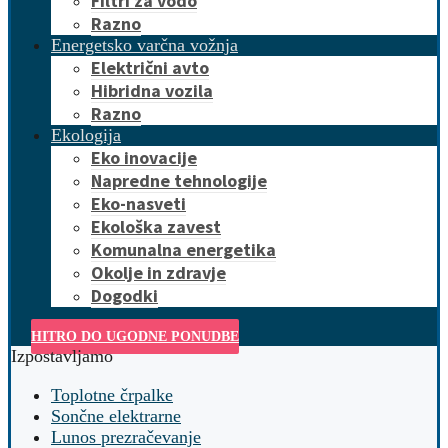
Filtri za vodo
Razno
Energetsko varčna vožnja
Električni avto
Hibridna vozila
Razno
Ekologija
Eko inovacije
Napredne tehnologije
Eko-nasveti
Ekološka zavest
Komunalna energetika
Okolje in zdravje
Dogodki
HITRO DO UGODNE PONUDBE
Izpostavljamo
Toplotne črpalke
Sončne elektrarne
Lunos prezračevanje