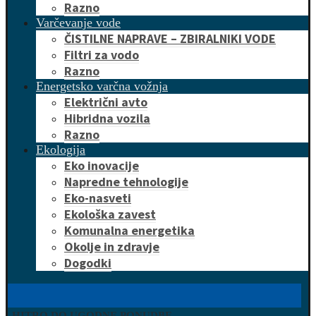
Razno
Varčevanje vode
ČISTILNE NAPRAVE – ZBIRALNIKI VODE
Filtri za vodo
Razno
Energetsko varčna vožnja
Električni avto
Hibridna vozila
Razno
Ekologija
Eko inovacije
Napredne tehnologije
Eko-nasveti
Ekološka zavest
Komunalna energetika
Okolje in zdravje
Dogodki
HITRO DO UGODNE PONUDBE