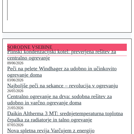
SORODNE VSEBINE
Plinski kondenzacijski kotel: preverjena rešitev za
centralno ogrevanje
09/06/2026
Peči na pelete Windhager za udobno in učinkovito
ogrevanje doma
03/06/2026
Najboljše peči na sekance – revolucija v ogrevanju
26/05/2026
Centralno ogrevanje na drva: sodobna rešitev za
udobno in varčno ogrevanje doma
21/05/2026
Daikin Altherma 3 MT: srednjetemperaturna toplotna
črpalka za radiatorje in talno ogrevanje
07/05/2026
Nova spletna revija Varčujem z energijo