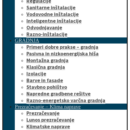
Regulacije
Sanitarne inštalacije
Vodovodne inštalacije
Inteligentne inštalacije
Odvodnjavanje
Razno-inštalacije
GRADNJA
Primeri dobre prakse – gradnja
Pasivna in nizkoenergijska hiša
Montažna gradnja
Klasična gradnja
Izolacije
Barve in fasade
Stavbno pohištvo
Napredne gradbene rešitve
Razno-energetsko varčna gradnja
Prezračevanje – Klima naprave
Prezračevanje
Lunos prezračevanje
Klimatske naprave