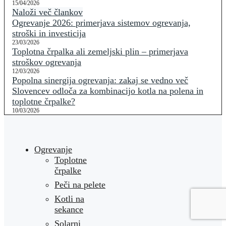
15/04/2026
Naloži več člankov
Ogrevanje 2026: primerjava sistemov ogrevanja,
stroški in investicija
23/03/2026
Toplotna črpalka ali zemeljski plin – primerjava
stroškov ogrevanja
12/03/2026
Popolna sinergija ogrevanja: zakaj se vedno več
Slovencev odloča za kombinacijo kotla na polena in
toplotne črpalke?
10/03/2026
Ogrevanje
Toplotne
črpalke
Peči na pelete
Kotli na
sekance
Solarni