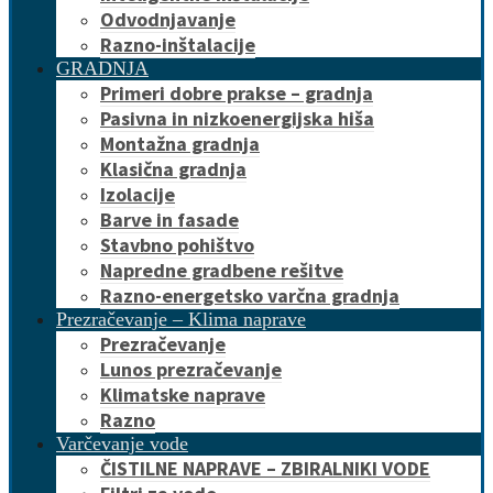
Odvodnjavanje
Razno-inštalacije
GRADNJA
Primeri dobre prakse – gradnja
Pasivna in nizkoenergijska hiša
Montažna gradnja
Klasična gradnja
Izolacije
Barve in fasade
Stavbno pohištvo
Napredne gradbene rešitve
Razno-energetsko varčna gradnja
Prezračevanje – Klima naprave
Prezračevanje
Lunos prezračevanje
Klimatske naprave
Razno
Varčevanje vode
ČISTILNE NAPRAVE – ZBIRALNIKI VODE