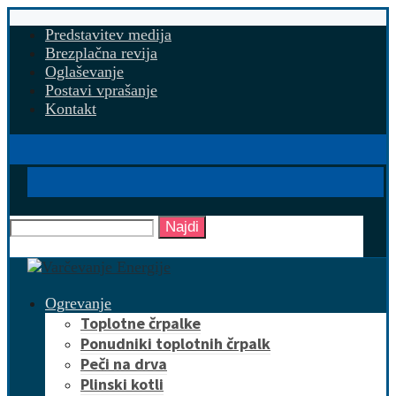
Predstavitev medija
Brezplačna revija
Oglaševanje
Postavi vprašanje
Kontakt
Najdi
Ogrevanje
Toplotne črpalke
Ponudniki toplotnih črpalk
Peči na drva
Plinski kotli