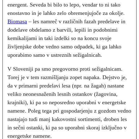
energent. Seveda bi bilo to lepo, vendar to ni tako
enostavno in je lahko zelo obremenjujoče za okolje.
Biomasa
– les namreč v različnih fazah predelave in
dodelave obdelamo z barvili, lepili in podobnimi
kemikalijami in taki izdelki so na koncu svoje
življenjske dobe vedno samo odpadek, ki ga lahko
uporabimo samo v ustreznih sežigalnicah.
V Sloveniji pa smo pregovorno proti sežigalnicam.
Torej je v tem razmišljanju zopet napaka. Dejstvo je,
da v primarni predelavi lesa (npr. na žagah) nastane
veliko neonesnaženih lesnih ostankov (žagovina,
krajniki), ki pa so neposredno uporabni v energetske
namene. Poleg tega pri gospodarjenju z gozdom vedno
nastajajo tudi manj kakovostni sortimenti, droben les
in sečni ostanki, ki pa so uporabni skoraj izključno v
energetske namene.