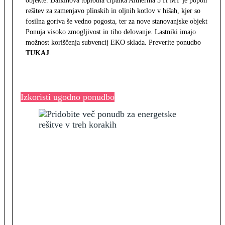
objekte. Daikinova toplotna črpalka Altherma 3 H MT je popolna
rešitev za zamenjavo plinskih in oljnih kotlov v hišah, kjer so
fosilna goriva še vedno pogosta, ter za nove stanovanjske objekte.
Ponuja visoko zmogljivost in tiho delovanje. Lastniki imajo
možnost koriščenja subvencij EKO sklada. Preverite ponudbo
TUKAJ
.
Izkoristi ugodno ponudbo