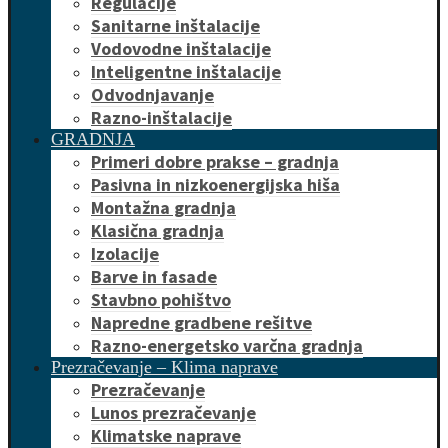
Regulacije
Sanitarne inštalacije
Vodovodne inštalacije
Inteligentne inštalacije
Odvodnjavanje
Razno-inštalacije
GRADNJA
Primeri dobre prakse – gradnja
Pasivna in nizkoenergijska hiša
Montažna gradnja
Klasična gradnja
Izolacije
Barve in fasade
Stavbno pohištvo
Napredne gradbene rešitve
Razno-energetsko varčna gradnja
Prezračevanje – Klima naprave
Prezračevanje
Lunos prezračevanje
Klimatske naprave