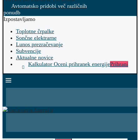
Avtomatsko pridobi več različnih
ponudb
Izpostavljamo
Toplotne črpalke
Sončne elektrarne
Lunos prezračevanje
Subvencije
Aktualne novice
Kalkulator Oceni prihranek energije
Prihrani