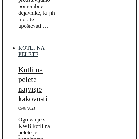
pomembne
dejavnike, ki jih
morate
upoštevati …
KOTLI NA
PELETE
Kotli na
pelete
najvišje
kakovosti
05/07/2023
Ogrevanje s
KWB kotli na
pelete je
popolnoma