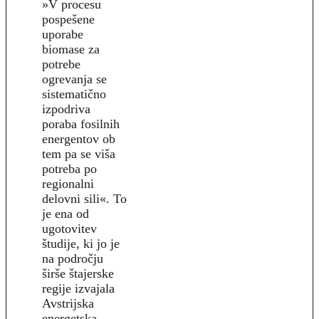
»V procesu
pospešene
uporabe
biomase za
potrebe
ogrevanja se
sistematično
izpodriva
poraba fosilnih
energentov ob
tem pa se viša
potreba po
regionalni
delovni sili«. To
je ena od
ugotovitev
študije, ki jo je
na področju
širše štajerske
regije izvajala
Avstrijska
energetska