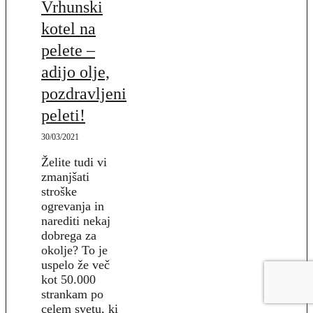
Vrhunski
kotel na
pelete –
adijo olje,
pozdravljeni
peleti!
30/03/2021
Želite tudi vi
zmanjšati
stroške
ogrevanja in
narediti nekaj
dobrega za
okolje? To je
uspelo že več
kot 50.000
strankam po
celem svetu, ki