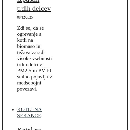
trdih delcev
08/12/2025
Zdi se, da se
ogrevanje s
kotli na
biomaso in
težava zaradi
visoke vsebnosti
trdih delcev
PM2,5 in PM10
stalno pojavlja v
medsebojni
povezavi.
KOTLI NA
SEKANCE
Kotel na