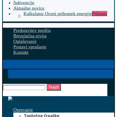
Subvencije
Aktualne novice
Kalkulator Oceni prihranek energije
Prihrani
Predstavitev medija
Brezplačna revija
Oglaševanje
Postavi vprašanje
Kontakt
Najdi
Ogrevanje
Toplotne črpalke