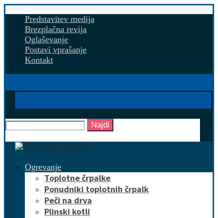
Predstavitev medija
Brezplačna revija
Oglaševanje
Postavi vprašanje
Kontakt
Najdi
Ogrevanje
Toplotne črpalke
Ponudniki toplotnih črpalk
Peči na drva
Plinski kotli