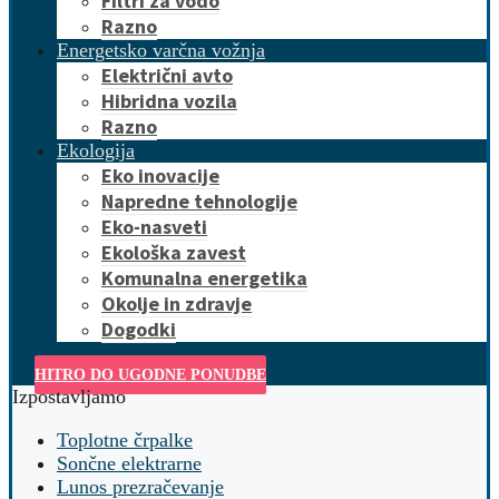
Filtri za vodo
Razno
Energetsko varčna vožnja
Električni avto
Hibridna vozila
Razno
Ekologija
Eko inovacije
Napredne tehnologije
Eko-nasveti
Ekološka zavest
Komunalna energetika
Okolje in zdravje
Dogodki
HITRO DO UGODNE PONUDBE
Izpostavljamo
Toplotne črpalke
Sončne elektrarne
Lunos prezračevanje