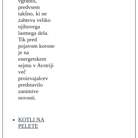
vgradili,
predvsem
takšno, ki ne
zahteva veliko
njihovega
lastnega dela.
Tik pred
pojavom korone
je na
energetskem
sejmu v Avstriji
več
proizvajalcev
predstavilo
zanimive
novosti.
KOTLI NA
PELETE