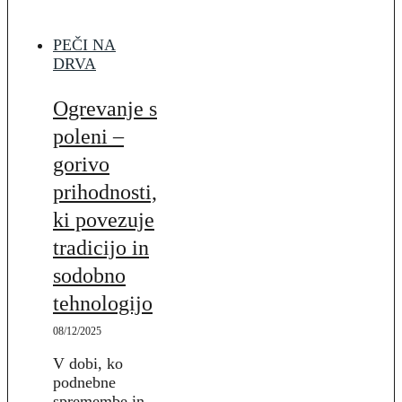
PEČI NA
DRVA
Ogrevanje s
poleni –
gorivo
prihodnosti,
ki povezuje
tradicijo in
sodobno
tehnologijo
08/12/2025
V dobi, ko
podnebne
spremembe in