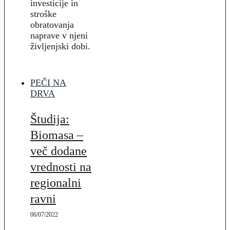
investicije in
stroške
obratovanja
naprave v njeni
življenjski dobi.
PEČI NA
DRVA
Študija:
Biomasa –
več dodane
vrednosti na
regionalni
ravni
06/07/2022