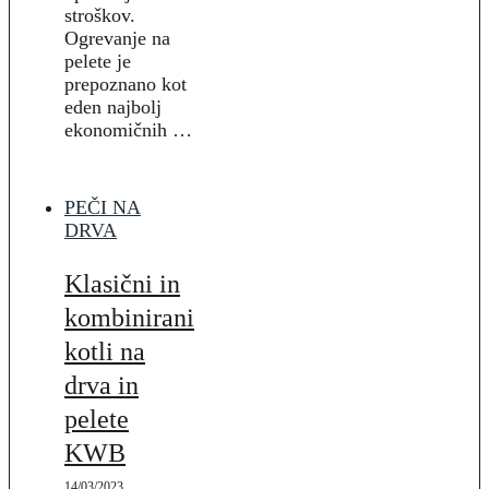
stroškov.
Ogrevanje na
pelete je
prepoznano kot
eden najbolj
ekonomičnih …
PEČI NA
DRVA
Klasični in
kombinirani
kotli na
drva in
pelete
KWB
14/03/2023