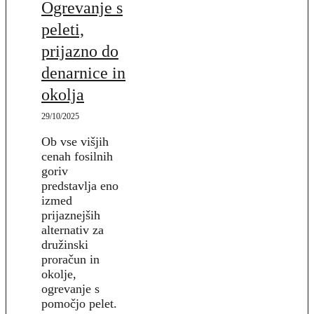
Ogrevanje s
peleti,
prijazno do
denarnice in
okolja
29/10/2025
Ob vse višjih
cenah fosilnih
goriv
predstavlja eno
izmed
prijaznejših
alternativ za
družinski
proračun in
okolje,
ogrevanje s
pomočjo pelet.