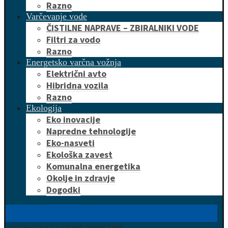
Razno
Varčevanje vode
ČISTILNE NAPRAVE – ZBIRALNIKI VODE
Filtri za vodo
Razno
Energetsko varčna vožnja
Električni avto
Hibridna vozila
Razno
Ekologija
Eko inovacije
Napredne tehnologije
Eko-nasveti
Ekološka zavest
Komunalna energetika
Okolje in zdravje
Dogodki
HITRO DO UGODNE PONUDBE