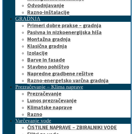
Odvodnjavanje
Razno-inštalacije
GRADNJA
Primeri dobre prakse – gradnja
Pasivna in nizkoenergijska hiša
Montažna gradnja
Klasična gradnja
Izolacije
Barve in fasade
Stavbno pohištvo
Napredne gradbene rešitve
Razno-energetsko varčna gradnja
Prezračevanje – Klima naprave
Prezračevanje
Lunos prezračevanje
Klimatske naprave
Razno
Varčevanje vode
ČISTILNE NAPRAVE – ZBIRALNIKI VODE