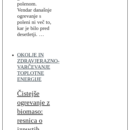
polenom.
Vendar današnje
ogrevanje s
poleni ni več to,
kar je bilo pred
desetletji. …
OKOLJE IN
ZDRAVJE
RAZNO-
VARČEVANJE
TOPLOTNE
ENERGIJE
Čistejše
ogrevanje z
biomaso:
resnica o
izpustih