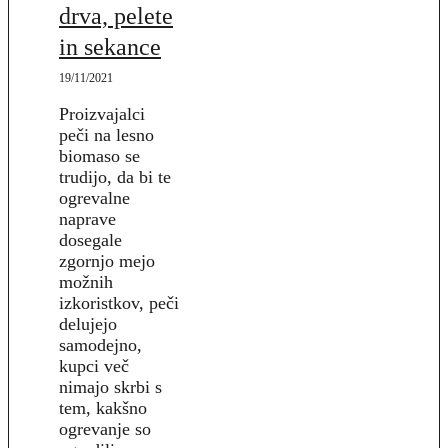
drva, pelete
in sekance
19/11/2021
Proizvajalci
peči na lesno
biomaso se
trudijo, da bi te
ogrevalne
naprave
dosegale
zgornjo mejo
možnih
izkoristkov, peči
delujejo
samodejno,
kupci več
nimajo skrbi s
tem, kakšno
ogrevanje so