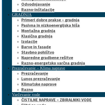
Odvodnjavanje
Razno-inštalacije
GRADNJA
Primeri dobre prakse – gradnja
Pasivna in nizkoenergijska hiša
Montažna gradnja
Klasična gradnja
Izolacije
Barve in fasade
Stavbno pohištvo
Napredne gradbene rešitve
Razno-energetsko varčna gradnja
Prezračevanje – Klima naprave
Prezračevanje
Lunos prezračevanje
Klimatske naprave
Razno
Varčevanje vode
ČISTILNE NAPRAVE – ZBIRALNIKI VODE