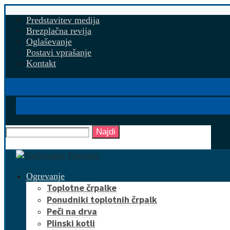
Predstavitev medija
Brezplačna revija
Oglaševanje
Postavi vprašanje
Kontakt
Najdi
Ogrevanje
Toplotne črpalke
Ponudniki toplotnih črpalk
Peči na drva
Plinski kotli