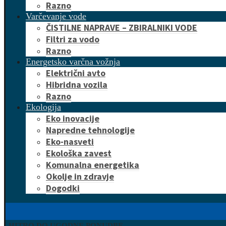
Razno
Varčevanje vode
ČISTILNE NAPRAVE – ZBIRALNIKI VODE
Filtri za vodo
Razno
Energetsko varčna vožnja
Električni avto
Hibridna vozila
Razno
Ekologija
Eko inovacije
Napredne tehnologije
Eko-nasveti
Ekološka zavest
Komunalna energetika
Okolje in zdravje
Dogodki
HITRO DO UGODNE PONUDBE