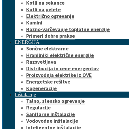
Kotli na sekance
Kotli na pelete
Električno ogrevanje
Kamini
Razno-varčevanje toplotne energije
Primeri dobre prakse
ENERGIJA
Sončne elektrarne
Hranilniki električne energije
Razsvetljava
Distribucija in cene energentov
Proizvodnja elektrike iz OVE
Energetske rešitve
Kogeneracije
Inštalacije
Talno, stensko ogrevanje
Regulacije
Sanitarne inštalacije
Vodovodne inštalacije
Inteligentne inštalacije