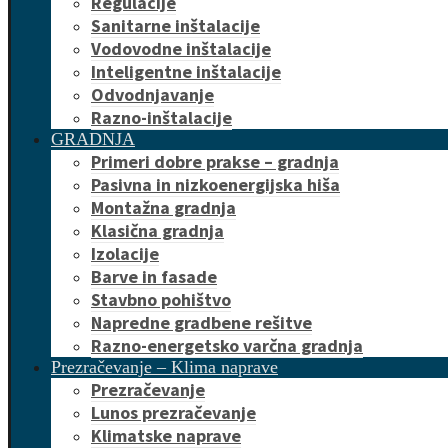
Regulacije
Sanitarne inštalacije
Vodovodne inštalacije
Inteligentne inštalacije
Odvodnjavanje
Razno-inštalacije
GRADNJA
Primeri dobre prakse – gradnja
Pasivna in nizkoenergijska hiša
Montažna gradnja
Klasična gradnja
Izolacije
Barve in fasade
Stavbno pohištvo
Napredne gradbene rešitve
Razno-energetsko varčna gradnja
Prezračevanje – Klima naprave
Prezračevanje
Lunos prezračevanje
Klimatske naprave