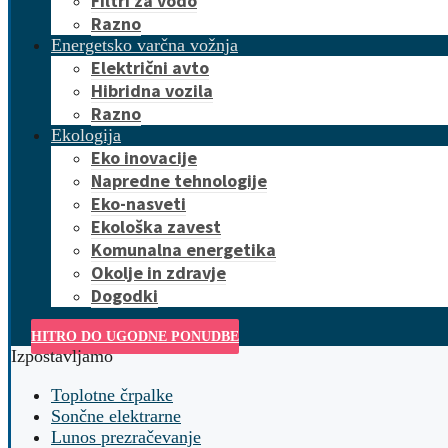
Filtri za vodo
Razno
Energetsko varčna vožnja
Električni avto
Hibridna vozila
Razno
Ekologija
Eko inovacije
Napredne tehnologije
Eko-nasveti
Ekološka zavest
Komunalna energetika
Okolje in zdravje
Dogodki
HITRO DO UGODNE PONUDBE
Izpostavljamo
Toplotne črpalke
Sončne elektrarne
Lunos prezračevanje