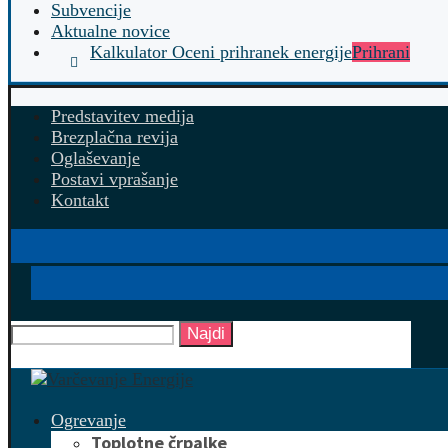
Subvencije
Aktualne novice
Kalkulator Oceni prihranek energije
Prihrani
Predstavitev medija
Brezplačna revija
Oglaševanje
Postavi vprašanje
Kontakt
Najdi
Ogrevanje
Toplotne črpalke