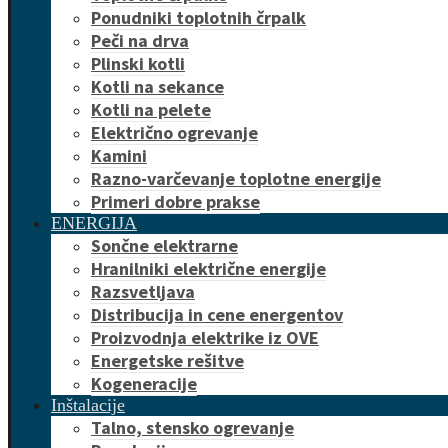
Ponudniki toplotnih črpalk
Peči na drva
Plinski kotli
Kotli na sekance
Kotli na pelete
Električno ogrevanje
Kamini
Razno-varčevanje toplotne energije
Primeri dobre prakse
ENERGIJA
Sončne elektrarne
Hranilniki električne energije
Razsvetljava
Distribucija in cene energentov
Proizvodnja elektrike iz OVE
Energetske rešitve
Kogeneracije
Inštalacije
Talno, stensko ogrevanje