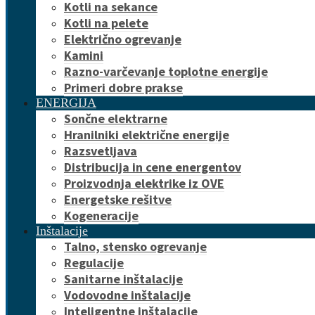
Kotli na sekance
Kotli na pelete
Električno ogrevanje
Kamini
Razno-varčevanje toplotne energije
Primeri dobre prakse
ENERGIJA
Sončne elektrarne
Hranilniki električne energije
Razsvetljava
Distribucija in cene energentov
Proizvodnja elektrike iz OVE
Energetske rešitve
Kogeneracije
Inštalacije
Talno, stensko ogrevanje
Regulacije
Sanitarne inštalacije
Vodovodne inštalacije
Inteligentne inštalacije