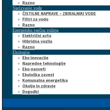
Razno
Varčevanje vode
ČISTILNE NAPRAVE – ZBIRALNIKI VODE
Filtri za vodo
Razno
Energetsko varčna vožnja
Električni avto
Hibridna vozila
Razno
Ekologija
Eko inovacije
Napredne tehnologije
Eko-nasveti
Ekološka zavest
Komunalna energetika
Okolje in zdravje
Dogodki
HITRO DO UGODNE PONUDBE