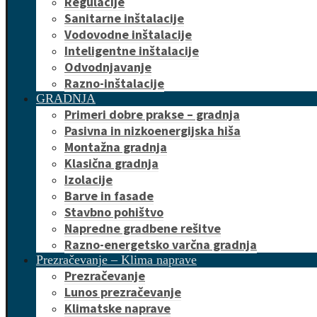
Regulacije
Sanitarne inštalacije
Vodovodne inštalacije
Inteligentne inštalacije
Odvodnjavanje
Razno-inštalacije
GRADNJA
Primeri dobre prakse – gradnja
Pasivna in nizkoenergijska hiša
Montažna gradnja
Klasična gradnja
Izolacije
Barve in fasade
Stavbno pohištvo
Napredne gradbene rešitve
Razno-energetsko varčna gradnja
Prezračevanje – Klima naprave
Prezračevanje
Lunos prezračevanje
Klimatske naprave