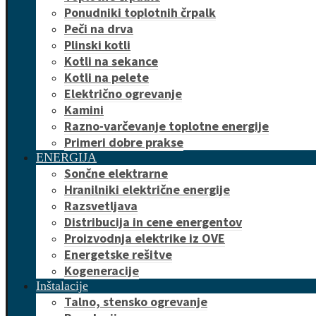
Ponudniki toplotnih črpalk
Peči na drva
Plinski kotli
Kotli na sekance
Kotli na pelete
Električno ogrevanje
Kamini
Razno-varčevanje toplotne energije
Primeri dobre prakse
ENERGIJA
Sončne elektrarne
Hranilniki električne energije
Razsvetljava
Distribucija in cene energentov
Proizvodnja elektrike iz OVE
Energetske rešitve
Kogeneracije
Inštalacije
Talno, stensko ogrevanje