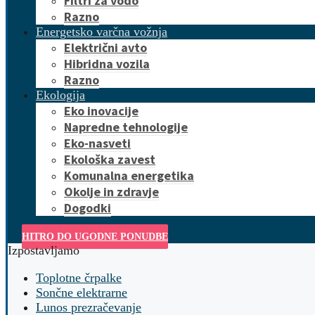
Filtri za vodo
Razno
Energetsko varčna vožnja
Električni avto
Hibridna vozila
Razno
Ekologija
Eko inovacije
Napredne tehnologije
Eko-nasveti
Ekološka zavest
Komunalna energetika
Okolje in zdravje
Dogodki
HITRO DO UGODNE PONUDBE
Izpostavljamo
Toplotne črpalke
Sončne elektrarne
Lunos prezračevanje