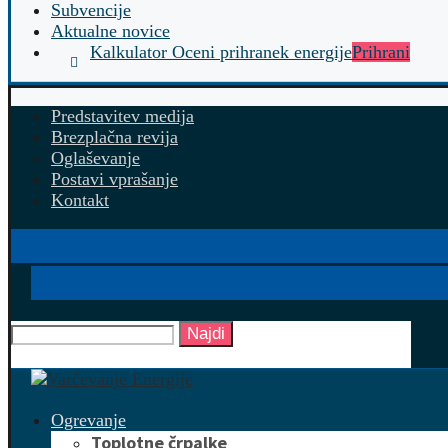
Subvencije
Aktualne novice
Kalkulator Oceni prihranek energije
Prihrani
Predstavitev medija
Brezplačna revija
Oglaševanje
Postavi vprašanje
Kontakt
Najdi
Ogrevanje
Toplotne črpalke