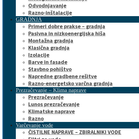
Odvodnjavanje
Razno-inštalacije
GRADNJA
Primeri dobre prakse – gradnja
Pasivna in nizkoenergijska hiša
Montažna gradnja
Klasična gradnja
Izolacije
Barve in fasade
Stavbno pohištvo
Napredne gradbene rešitve
Razno-energetsko varčna gradnja
Prezračevanje – Klima naprave
Prezračevanje
Lunos prezračevanje
Klimatske naprave
Razno
Varčevanje vode
ČISTILNE NAPRAVE – ZBIRALNIKI VODE