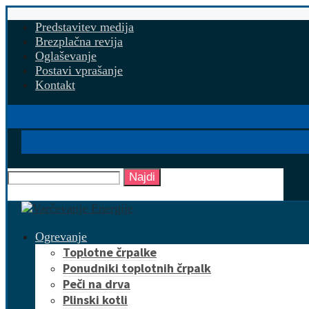
Predstavitev medija
Brezplačna revija
Oglaševanje
Postavi vprašanje
Kontakt
Najdi
Ogrevanje
Toplotne črpalke
Ponudniki toplotnih črpalk
Peči na drva
Plinski kotli