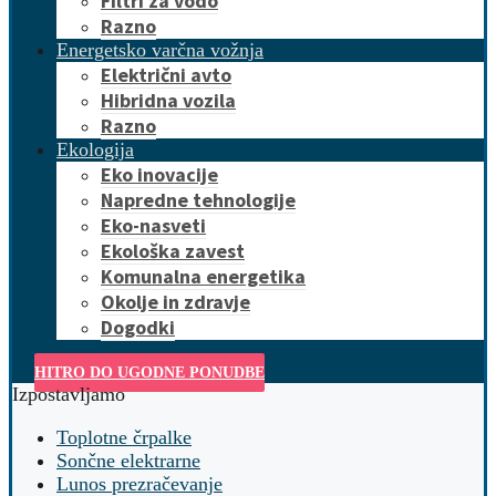
Filtri za vodo
Razno
Energetsko varčna vožnja
Električni avto
Hibridna vozila
Razno
Ekologija
Eko inovacije
Napredne tehnologije
Eko-nasveti
Ekološka zavest
Komunalna energetika
Okolje in zdravje
Dogodki
HITRO DO UGODNE PONUDBE
Izpostavljamo
Toplotne črpalke
Sončne elektrarne
Lunos prezračevanje