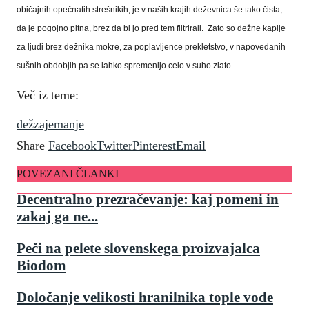
običajnih opečnatih strešnikih, je v naših krajih deževnica še tako čista,
da je pogojno pitna, brez da bi jo pred tem filtrirali. Zato so dežne kaplje
za ljudi brez dežnika mokre, za poplavljence prekletstvo, v napovedanih
sušnih obdobjih pa se lahko spremenijo celo v suho zlato.
Več iz teme:
dež
zajemanje
Share
Facebook
Twitter
Pinterest
Email
POVEZANI ČLANKI
Decentralno prezračevanje: kaj pomeni in
zakaj ga ne...
Peči na pelete slovenskega proizvajalca
Biodom
Določanje velikosti hranilnika tople vode