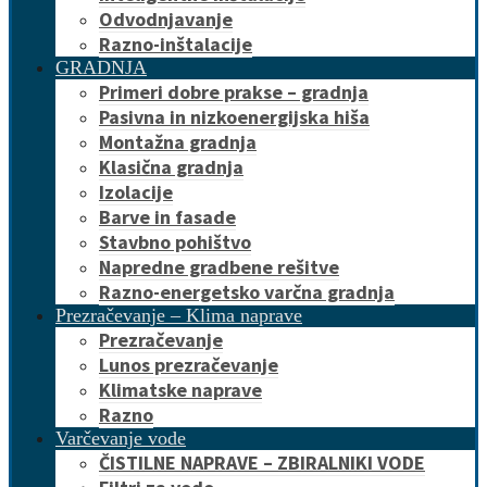
Odvodnjavanje
Razno-inštalacije
GRADNJA
Primeri dobre prakse – gradnja
Pasivna in nizkoenergijska hiša
Montažna gradnja
Klasična gradnja
Izolacije
Barve in fasade
Stavbno pohištvo
Napredne gradbene rešitve
Razno-energetsko varčna gradnja
Prezračevanje – Klima naprave
Prezračevanje
Lunos prezračevanje
Klimatske naprave
Razno
Varčevanje vode
ČISTILNE NAPRAVE – ZBIRALNIKI VODE