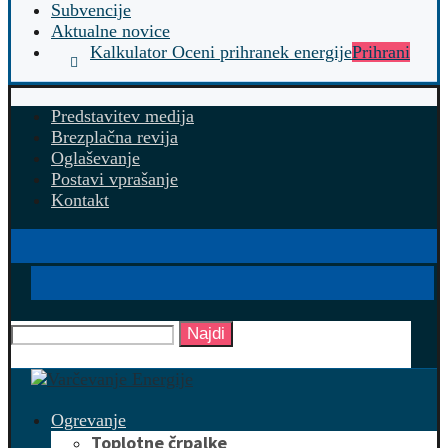
Subvencije
Aktualne novice
Kalkulator Oceni prihranek energije
Prihrani
Predstavitev medija
Brezplačna revija
Oglaševanje
Postavi vprašanje
Kontakt
Najdi
Ogrevanje
Toplotne črpalke