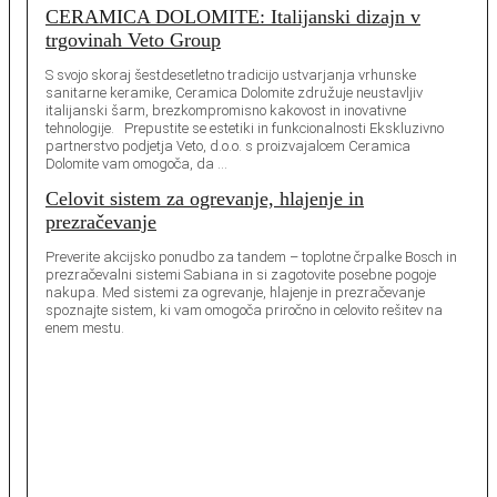
CERAMICA DOLOMITE: Italijanski dizajn v
trgovinah Veto Group
S svojo skoraj šestdesetletno tradicijo ustvarjanja vrhunske
sanitarne keramike, Ceramica Dolomite združuje neustavljiv
italijanski šarm, brezkompromisno kakovost in inovativne
tehnologije. Prepustite se estetiki in funkcionalnosti Ekskluzivno
partnerstvo podjetja Veto, d.o.o. s proizvajalcem Ceramica
Dolomite vam omogoča, da …
Celovit sistem za ogrevanje, hlajenje in
prezračevanje
Preverite akcijsko ponudbo za tandem – toplotne črpalke Bosch in
prezračevalni sistemi Sabiana in si zagotovite posebne pogoje
nakupa. Med sistemi za ogrevanje, hlajenje in prezračevanje
spoznajte sistem, ki vam omogoča priročno in celovito rešitev na
enem mestu.