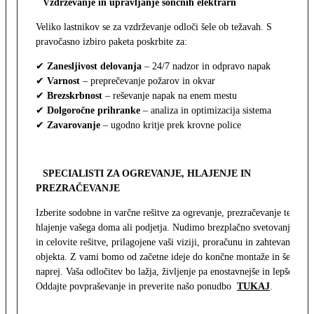
Vzdrževanje in upravljanje sončnih elektrarn
Veliko lastnikov se za vzdrževanje odloči šele ob težavah. S
pravočasno izbiro paketa poskrbite za:
✔
Zanesljivost delovanja
– 24/7 nadzor in odpravo napak
✔
Varnost
– preprečevanje požarov in okvar
✔
Brezskrbnost
– reševanje napak na enem mestu
✔
Dolgoročne prihranke
– analiza in optimizacija sistema
✔
Zavarovanje
– ugodno kritje prek krovne police
SPECIALISTI ZA OGREVANJE, HLAJENJE IN
PREZRAČEVANJE
Izberite sodobne in varčne rešitve za ogrevanje, prezračevanje ter
hlajenje vašega doma ali podjetja. Nudimo brezplačno svetovanje
in celovite rešitve, prilagojene vaši viziji, proračunu in zahtevam
objekta. Z vami bomo od začetne ideje do končne montaže in še
naprej. Vaša odločitev bo lažja, življenje pa enostavnejše in lepše.
Oddajte povpraševanje in preverite našo ponudbo
TUKAJ
.