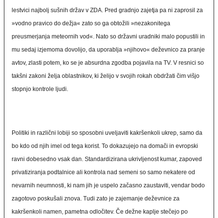
lestvici najbolj sušnih držav v ZDA. Pred gradnjo zajetja pa ni zaprosil za
»vodno pravico do dežja« zato so ga obtožili »nezakonitega
preusmerjanja meteornih vod«. Nato so državni uradniki malo popustili in
mu sedaj izjemoma dovolijo, da uporablja »njihovo« deževnico za pranje
avtov, zlasti potem, ko se je absurdna zgodba pojavila na TV. V resnici so
takšni zakoni želja oblastnikov, ki želijo v svojih rokah obdržati čim višjo
stopnjo kontrole ljudi.
Politiki in različni lobiji so sposobni uveljaviti kakršenkoli ukrep, samo da
bo kdo od njih imel od tega korist. To dokazujejo na domači in evropski
ravni dobesedno vsak dan. Standardizirana ukrivljenost kumar, zapoved
privatiziranja podtalnice ali kontrola nad semeni so samo nekatere od
nevarnih neumnosti, ki nam jih je uspelo začasno zaustaviti, vendar bodo
zagotovo poskušali znova. Tudi zato je zajemanje deževnice za
kakršenkoli namen, pametna odločitev. Če dežne kaplje stečejo po