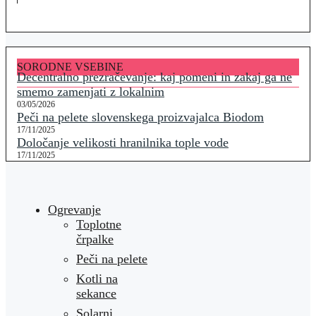
SORODNE VSEBINE
Decentralno prezračevanje: kaj pomeni in zakaj ga ne
smemo zamenjati z lokalnim
03/05/2026
Peči na pelete slovenskega proizvajalca Biodom
17/11/2025
Določanje velikosti hranilnika tople vode
17/11/2025
Ogrevanje
Toplotne
črpalke
Peči na pelete
Kotli na
sekance
Solarni