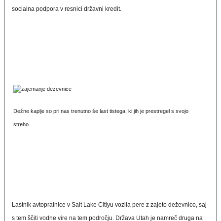
socialna podpora v resnici državni kredit.
Dežne kaplje so pri nas trenutno še last tistega, ki jih je prestregel s svojo
streho
Lastnik avtopralnice v Salt Lake Citiyu vozila pere z zajeto deževnico, saj
s tem ščiti vodne vire na tem področju. Država Utah je namreč druga na