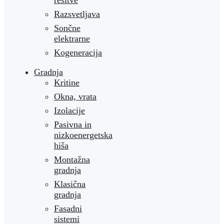
rešitve
Razsvetljava
Sončne
elektrarne
Kogeneracija
Gradnja
Kritine
Okna, vrata
Izolacije
Pasivna in
nizkoenergetska
hiša
Montažna
gradnja
Klasična
gradnja
Fasadni
sistemi