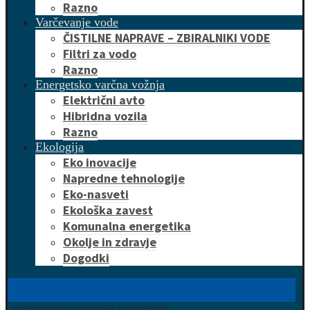
Razno
Varčevanje vode
ČISTILNE NAPRAVE – ZBIRALNIKI VODE
Filtri za vodo
Razno
Energetsko varčna vožnja
Električni avto
Hibridna vozila
Razno
Ekologija
Eko inovacije
Napredne tehnologije
Eko-nasveti
Ekološka zavest
Komunalna energetika
Okolje in zdravje
Dogodki
HITRO DO UGODNE PONUDBE