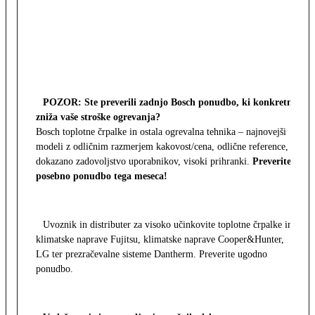
POZOR: Ste preverili zadnjo Bosch ponudbo, ki konkretno
zniža vaše stroške ogrevanja?
Bosch toplotne črpalke in ostala ogrevalna tehnika – najnovejši
modeli z odličnim razmerjem kakovost/cena, odlične reference,
dokazano zadovoljstvo uporabnikov, visoki prihranki.
Preverite
posebno ponudbo tega meseca!
Uvoznik in distributer za visoko učinkovite toplotne črpalke in
klimatske naprave Fujitsu, klimatske naprave Cooper&Hunter,
LG ter prezračevalne sisteme Dantherm. Preverite ugodno
ponudbo.