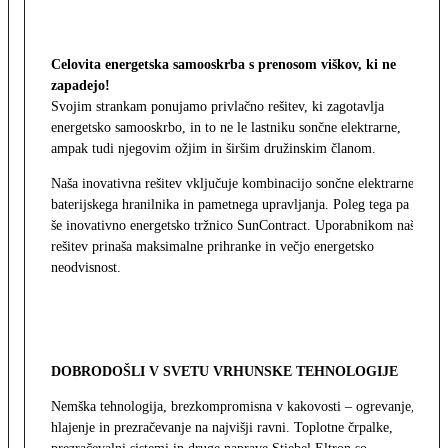
Celovita energetska samooskrba s prenosom viškov, ki ne
zapadejo!
Svojim strankam ponujamo privlačno rešitev, ki zagotavlja
energetsko samooskrbo, in to ne le lastniku sončne elektrarne,
ampak tudi njegovim ožjim in širšim družinskim članom.
Naša inovativna rešitev vključuje kombinacijo sončne elektrarne,
baterijskega hranilnika in pametnega upravljanja. Poleg tega pa
še inovativno energetsko tržnico SunContract. Uporabnikom naša
rešitev prinaša maksimalne prihranke in večjo energetsko
neodvisnost.
DOBRODOŠLI V SVETU VRHUNSKE TEHNOLOGIJE
Nemška tehnologija, brezkompromisna v kakovosti – ogrevanje,
hlajenje in prezračevanje na najvišji ravni. Toplotne črpalke,