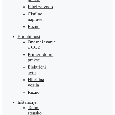
Filtri za vodo
Čistilne
naprave
Razno
E-mobilnost
Onesnaževanje
z CO2
Primeri dobre
prakse
Električni
avto
Hibridna
vozila
Razno
Inštalacije
Talno ,
stensko