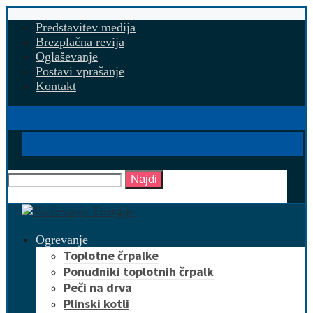
Predstavitev medija
Brezplačna revija
Oglaševanje
Postavi vprašanje
Kontakt
Najdi
Ogrevanje
Toplotne črpalke
Ponudniki toplotnih črpalk
Peči na drva
Plinski kotli