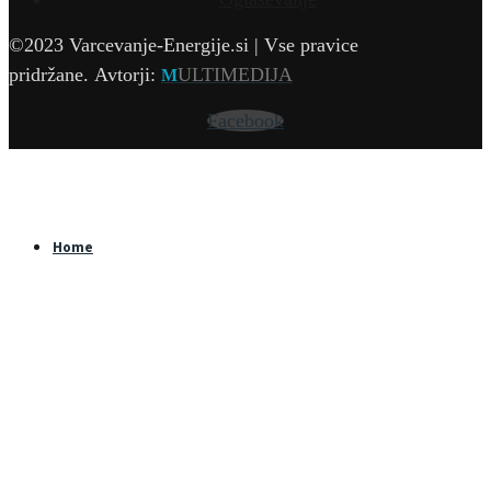
©2023 Varcevanje-Energije.si | Vse pravice
pridržane.
Avtorji:
ULTIMEDIJA
M
Facebook
Home