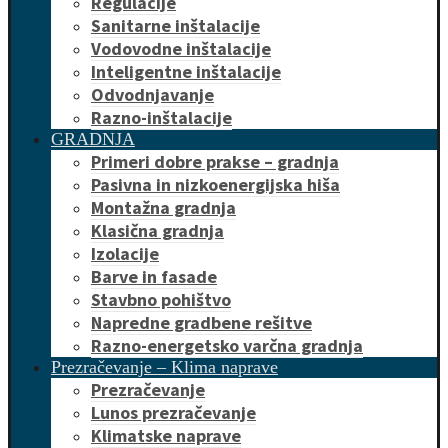
Regulacije
Sanitarne inštalacije
Vodovodne inštalacije
Inteligentne inštalacije
Odvodnjavanje
Razno-inštalacije
GRADNJA
Primeri dobre prakse – gradnja
Pasivna in nizkoenergijska hiša
Montažna gradnja
Klasična gradnja
Izolacije
Barve in fasade
Stavbno pohištvo
Napredne gradbene rešitve
Razno-energetsko varčna gradnja
Prezračevanje – Klima naprave
Prezračevanje
Lunos prezračevanje
Klimatske naprave