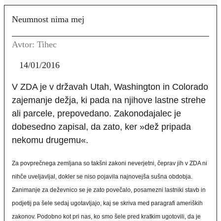
Neumnost nima mej
Avtor: Tihec
14/01/2016
V ZDA je v državah Utah, Washington in Colorado
zajemanje dežja, ki pada na njihove lastne strehe
ali parcele, prepovedano. Zakonodajalec je
dobesedno zapisal, da zato, ker »dež pripada
nekomu drugemu«.
Za povprečnega zemljana so takšni zakoni neverjetni, čeprav jih v ZDA ni
nihče uveljavljal, dokler se niso pojavila najnovejša sušna obdobja.
Zanimanje za deževnico se je zato povečalo, posamezni lastniki stavb in
podjetij pa šele sedaj ugotavljajo, kaj se skriva med paragrafi ameriških
zakonov. Podobno kot pri nas, ko smo šele pred kratkim ugotovili, da je