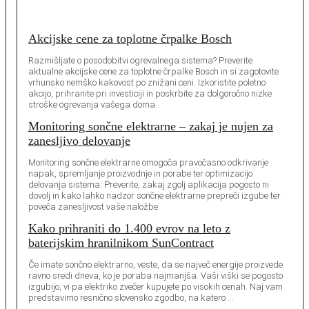
Akcijske cene za toplotne črpalke Bosch
Razmišljate o posodobitvi ogrevalnega sistema? Preverite
aktualne akcijske cene za toplotne črpalke Bosch in si zagotovite
vrhunsko nemško kakovost po znižani ceni. Izkoristite poletno
akcijo, prihranite pri investiciji in poskrbite za dolgoročno nizke
stroške ogrevanja vašega doma.
Monitoring sončne elektrarne – zakaj je nujen za
zanesljivo delovanje
Monitoring sončne elektrarne omogoča pravočasno odkrivanje
napak, spremljanje proizvodnje in porabe ter optimizacijo
delovanja sistema. Preverite, zakaj zgolj aplikacija pogosto ni
dovolj in kako lahko nadzor sončne elektrarne prepreči izgube ter
poveča zanesljivost vaše naložbe.
Kako prihraniti do 1.400 evrov na leto z
baterijskim hranilnikom SunContract
Če imate sončno elektrarno, veste, da se največ energije proizvede
ravno sredi dneva, ko je poraba najmanjša. Vaši viški se pogosto
izgubijo, vi pa elektriko zvečer kupujete po visokih cenah. Naj vam
predstavimo resnično slovensko zgodbo, na katero …