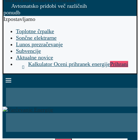
Avtomatsko pridobi več različnih
ponudb
Izpostavljamo
Toplotne črpalke
Sončne elektrarne
Lunos prezračevanje
Subvencije
Aktualne novice
Kalkulator Oceni prihranek energije
Prihrani