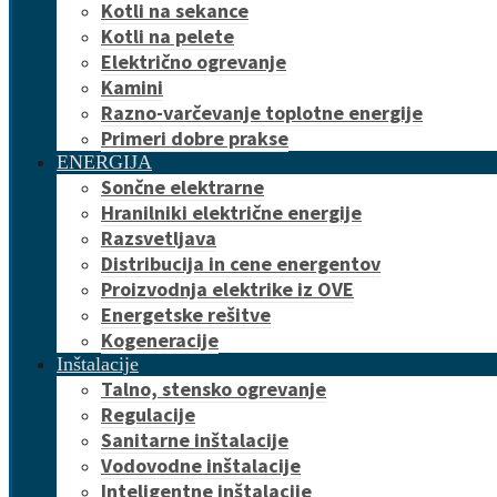
Kotli na sekance
Kotli na pelete
Električno ogrevanje
Kamini
Razno-varčevanje toplotne energije
Primeri dobre prakse
ENERGIJA
Sončne elektrarne
Hranilniki električne energije
Razsvetljava
Distribucija in cene energentov
Proizvodnja elektrike iz OVE
Energetske rešitve
Kogeneracije
Inštalacije
Talno, stensko ogrevanje
Regulacije
Sanitarne inštalacije
Vodovodne inštalacije
Inteligentne inštalacije