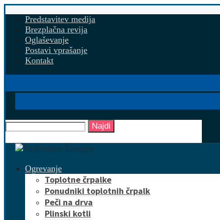
Predstavitev medija
Brezplačna revija
Oglaševanje
Postavi vprašanje
Kontakt
Najdi
Ogrevanje
Toplotne črpalke
Ponudniki toplotnih črpalk
Peči na drva
Plinski kotli