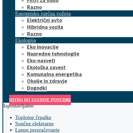
Filtri za vodo
Razno
Energetsko varčna vožnja
Električni avto
Hibridna vozila
Razno
Ekologija
Eko inovacije
Napredne tehnologije
Eko-nasveti
Ekološka zavest
Komunalna energetika
Okolje in zdravje
Dogodki
HITRO DO UGODNE PONUDBE
Izpostavljamo
Toplotne črpalke
Sončne elektrarne
Lunos prezračevanje