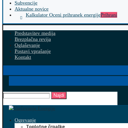
Subvencije
Aktualne novice
Kalkulator Oceni prihranek energije
Prihrani
Predstavitev medija
Brezplačna revija
Oglaševanje
Postavi vprašanje
Kontakt
Najdi
Ogrevanje
Toplotne črpalke