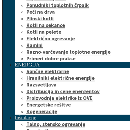
Ponudniki toplotnih črpalk
Peči na drva
Plinski kotli
Kotli na sekance
Kotli na pelete
Električno ogrevanje
Kamini
Razno-varčevanje toplotne energije
Primeri dobre prakse
ENERGIJA
Sončne elektrarne
Hranilniki električne energije
Razsvetljava
Distribucija in cene energentov
Proizvodnja elektrike iz OVE
Energetske rešitve
Kogeneracije
Inštalacije
Talno, stensko ogrevanje