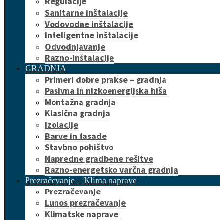
Regulacije
Sanitarne inštalacije
Vodovodne inštalacije
Inteligentne inštalacije
Odvodnjavanje
Razno-inštalacije
GRADNJA
Primeri dobre prakse – gradnja
Pasivna in nizkoenergijska hiša
Montažna gradnja
Klasična gradnja
Izolacije
Barve in fasade
Stavbno pohištvo
Napredne gradbene rešitve
Razno-energetsko varčna gradnja
Prezračevanje – Klima naprave
Prezračevanje
Lunos prezračevanje
Klimatske naprave