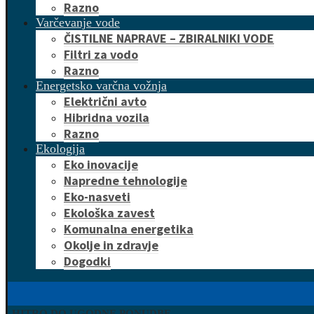
Razno
Varčevanje vode
ČISTILNE NAPRAVE – ZBIRALNIKI VODE
Filtri za vodo
Razno
Energetsko varčna vožnja
Električni avto
Hibridna vozila
Razno
Ekologija
Eko inovacije
Napredne tehnologije
Eko-nasveti
Ekološka zavest
Komunalna energetika
Okolje in zdravje
Dogodki
HITRO DO UGODNE PONUDBE