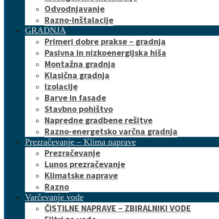
Odvodnjavanje
Razno-inštalacije
GRADNJA
Primeri dobre prakse – gradnja
Pasivna in nizkoenergijska hiša
Montažna gradnja
Klasična gradnja
Izolacije
Barve in fasade
Stavbno pohištvo
Napredne gradbene rešitve
Razno-energetsko varčna gradnja
Prezračevanje – Klima naprave
Prezračevanje
Lunos prezračevanje
Klimatske naprave
Razno
Varčevanje vode
ČISTILNE NAPRAVE – ZBIRALNIKI VODE