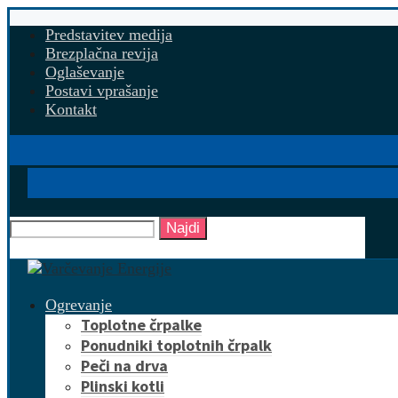
Predstavitev medija
Brezplačna revija
Oglaševanje
Postavi vprašanje
Kontakt
Najdi
Ogrevanje
Toplotne črpalke
Ponudniki toplotnih črpalk
Peči na drva
Plinski kotli