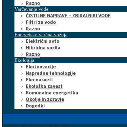
Razno
Varčevanje vode
ČISTILNE NAPRAVE – ZBIRALNIKI VODE
Filtri za vodo
Razno
Energetsko varčna vožnja
Električni avto
Hibridna vozila
Razno
Ekologija
Eko inovacije
Napredne tehnologije
Eko-nasveti
Ekološka zavest
Komunalna energetika
Okolje in zdravje
Dogodki
HITRO DO UGODNE PONUDBE