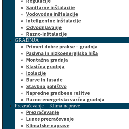
Regulacije
Sanitarne inštalacije
Vodovodne inštalacije
Inteligentne inštalacije
Odvodnjavanje
Razno-inštalacije
GRADNJA
Primeri dobre prakse – gradnja
Pasivna in nizkoenergijska hiša
Montažna gradnja
Klasična gradnja
Izolacije
Barve in fasade
Stavbno pohištvo
Napredne gradbene rešitve
Razno-energetsko varčna gradnja
Prezračevanje – Klima naprave
Prezračevanje
Lunos prezračevanje
Klimatske naprave