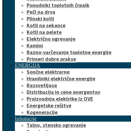
Ponudniki toplotnih črpalk
Peči na drva
Plinski kotli
Kotli na sekance
Kotli na pelete
Električno ogrevanje
Kamini
Razno-varčevanje toplotne energije
Primeri dobre prakse
ENERGIJA
Sončne elektrarne
Hranilniki električne energije
Razsvetljava
Distribucija in cene energentov
Proizvodnja elektrike iz OVE
Energetske rešitve
Kogeneracije
Inštalacije
Talno, stensko ogrevanje