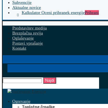
Subvencije
Aktualne novice
Kalkulator Oceni prihranek energije
Prihrani
Predstavitev medija
Brezplačna revija
Oglaševanje
Postavi vprašanje
Kontakt
Najdi
Ogrevanje
Toplotne črpalke