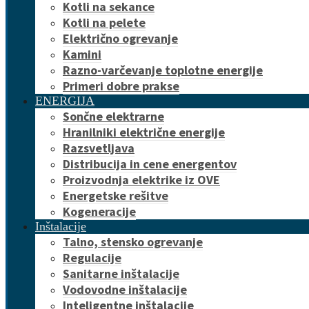
Kotli na sekance
Kotli na pelete
Električno ogrevanje
Kamini
Razno-varčevanje toplotne energije
Primeri dobre prakse
ENERGIJA
Sončne elektrarne
Hranilniki električne energije
Razsvetljava
Distribucija in cene energentov
Proizvodnja elektrike iz OVE
Energetske rešitve
Kogeneracije
Inštalacije
Talno, stensko ogrevanje
Regulacije
Sanitarne inštalacije
Vodovodne inštalacije
Inteligentne inštalacije