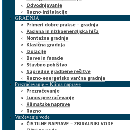
Odvodnjavanje
Razno-inštalacije
GRADNJA
Primeri dobre prakse – gradnja
Pasivna in nizkoenergijska hiša
Montažna gradnja
Klasična gradnja
Izolacije
Barve in fasade
Stavbno pohištvo
Napredne gradbene rešitve
Razno-energetsko varčna gradnja
Prezračevanje – Klima naprave
Prezračevanje
Lunos prezračevanje
Klimatske naprave
Razno
Varčevanje vode
ČISTILNE NAPRAVE – ZBIRALNIKI VODE