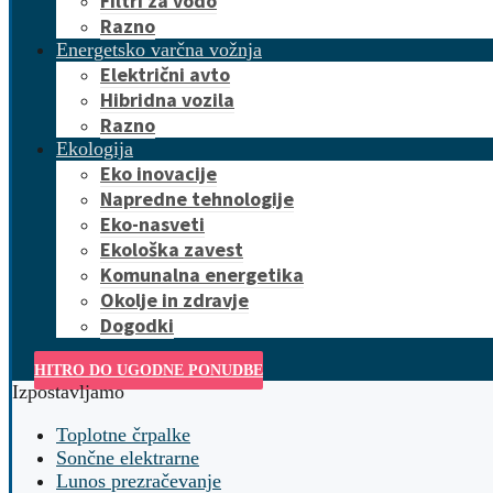
Filtri za vodo
Razno
Energetsko varčna vožnja
Električni avto
Hibridna vozila
Razno
Ekologija
Eko inovacije
Napredne tehnologije
Eko-nasveti
Ekološka zavest
Komunalna energetika
Okolje in zdravje
Dogodki
HITRO DO UGODNE PONUDBE
Izpostavljamo
Toplotne črpalke
Sončne elektrarne
Lunos prezračevanje