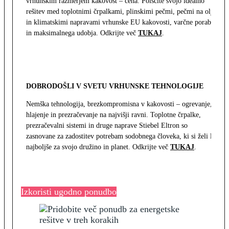
vrhunskim razmerjem kakovost – cena. Poiščite svojo idealno
rešitev med toplotnimi črpalkami, plinskimi pečmi, pečmi na olje
in klimatskimi napravami vrhunske EU kakovosti, varčne porabe
in maksimalnega udobja. Odkrijte več
TUKAJ
.
DOBRODOŠLI V SVETU VRHUNSKE TEHNOLOGIJE
Nemška tehnologija, brezkompromisna v kakovosti – ogrevanje,
hlajenje in prezračevanje na najvišji ravni. Toplotne črpalke,
prezračevalni sistemi in druge naprave Stiebel Eltron so
zasnovane za zadostitev potrebam sodobnega človeka, ki si želi le
najboljše za svojo družino in planet. Odkrijte več
TUKAJ
.
Izkoristi ugodno ponudbo