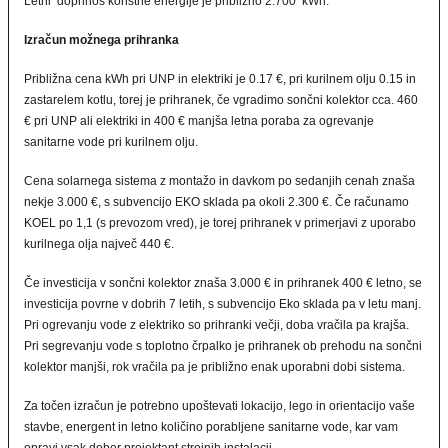
Letni doprinos koristne energije je približno 2.700 kWh.
Izračun možnega prihranka
Približna cena kWh pri UNP in elektriki je 0.17 €, pri kurilnem olju 0.15 in
zastarelem kotlu, torej je prihranek, če vgradimo sončni kolektor cca. 460
€ pri UNP ali elektriki in 400 € manjša letna poraba za ogrevanje
sanitarne vode pri kurilnem olju.
Cena solarnega sistema z montažo in davkom po sedanjih cenah znaša
nekje 3.000 €, s subvencijo EKO sklada pa okoli 2.300 €. Če računamo
KOEL po 1,1 (s prevozom vred), je torej prihranek v primerjavi z uporabo
kurilnega olja največ 440 €.
Če investicija v sončni kolektor znaša 3.000 € in prihranek 400 € letno, se
investicija povrne v dobrih 7 letih, s subvencijo Eko sklada pa v letu manj.
Pri ogrevanju vode z elektriko so prihranki večji, doba vračila pa krajša.
Pri segrevanju vode s toplotno črpalko je prihranek ob prehodu na sončni
kolektor manjši, rok vračila pa je približno enak uporabni dobi sistema.
Za točen izračun je potrebno upoštevati lokacijo, lego in orientacijo vaše
stavbe, energent in letno količino porabljene sanitarne vode, kar vam