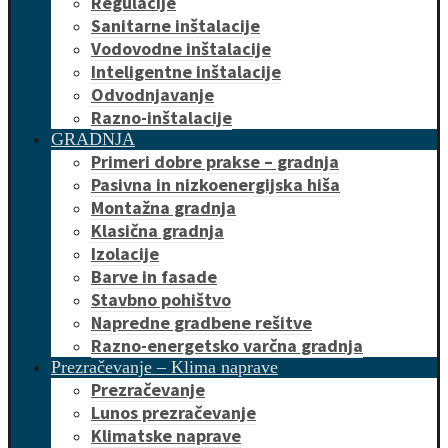
Regulacije
Sanitarne inštalacije
Vodovodne inštalacije
Inteligentne inštalacije
Odvodnjavanje
Razno-inštalacije
GRADNJA
Primeri dobre prakse – gradnja
Pasivna in nizkoenergijska hiša
Montažna gradnja
Klasična gradnja
Izolacije
Barve in fasade
Stavbno pohištvo
Napredne gradbene rešitve
Razno-energetsko varčna gradnja
Prezračevanje – Klima naprave
Prezračevanje
Lunos prezračevanje
Klimatske naprave