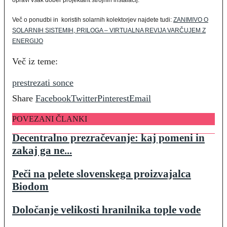
opravi vsak dober projektant strojnih instalacij.
Več o ponudbi in koristih solarnih kolektorjev najdete tudi:
ZANIMIVO O
SOLARNIH SISTEMIH, PRILOGA – VIRTUALNA REVIJA VARČUJEM Z
ENERGIJO
Več iz teme:
prestrezati sonce
Share
Facebook
Twitter
Pinterest
Email
POVEZANI ČLANKI
Decentralno prezračevanje: kaj pomeni in
zakaj ga ne...
Peči na pelete slovenskega proizvajalca
Biodom
Določanje velikosti hranilnika tople vode