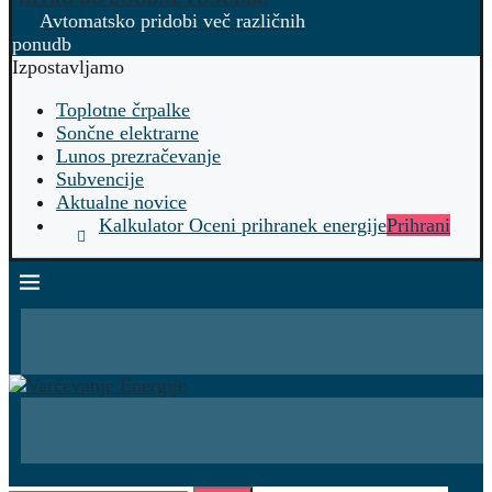
Avtomatsko pridobi več različnih
ponudb
Izpostavljamo
Toplotne črpalke
Sončne elektrarne
Lunos prezračevanje
Subvencije
Aktualne novice
Kalkulator Oceni prihranek energije
Prihrani