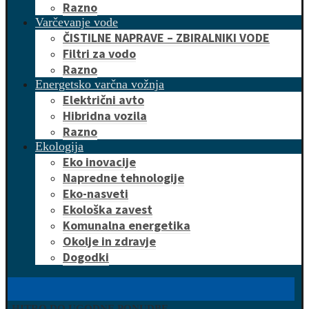
Razno
Varčevanje vode
ČISTILNE NAPRAVE – ZBIRALNIKI VODE
Filtri za vodo
Razno
Energetsko varčna vožnja
Električni avto
Hibridna vozila
Razno
Ekologija
Eko inovacije
Napredne tehnologije
Eko-nasveti
Ekološka zavest
Komunalna energetika
Okolje in zdravje
Dogodki
HITRO DO UGODNE PONUDBE