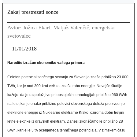
Zakaj prestrezati sonce
Avtor: Jožica Ekart, Matjaž Valenčič, energetski
svetovalec
11/01/2018
Naredite izračun ekonomike vašega primera
Celoten potencial sončnega sevanja za Slovenijo znaša približno 23.000
TWh, kar je nad 300-krat več kot znaša raba energije. Novejše študije
kažejo, da je razpoložljivo pri obstoječih tehnologijah približno 960 GWh
na leto, kar je enako približno polovici slovenskega deleža proizvodnje
električne energije iz Nuklearne elektrarne Krško, oziroma dobri tretjini
letne elektrike iz dravskih elektrarn. Danes izkoriščamo le približno 28
GWh, kar je le 3 % ocenjenega tehničnega potenciala. V zimskem času,