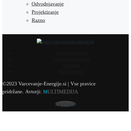
Odvodnjavanje
Projektiranje
Razno
Splošni pogoji
Varstvo podatkov
Kontakt
Oglaševanje
©2023 Varcevanje-Energije.si | Vse pravice
pridržane.
Avtorji:
ULTIMEDIJA
M
Facebook