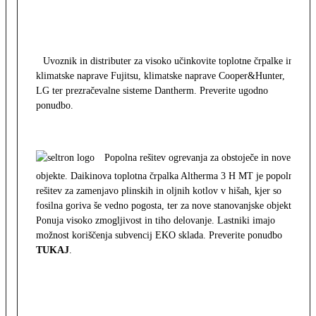
Uvoznik in distributer za visoko učinkovite toplotne črpalke in
klimatske naprave Fujitsu, klimatske naprave Cooper&Hunter,
LG ter prezračevalne sisteme Dantherm. Preverite ugodno
ponudbo.
Popolna rešitev ogrevanja za obstoječe in nove
objekte. Daikinova toplotna črpalka Altherma 3 H MT je popolna
rešitev za zamenjavo plinskih in oljnih kotlov v hišah, kjer so
fosilna goriva še vedno pogosta, ter za nove stanovanjske objekte.
Ponuja visoko zmogljivost in tiho delovanje. Lastniki imajo
možnost koriščenja subvencij EKO sklada. Preverite ponudbo
TUKAJ
.