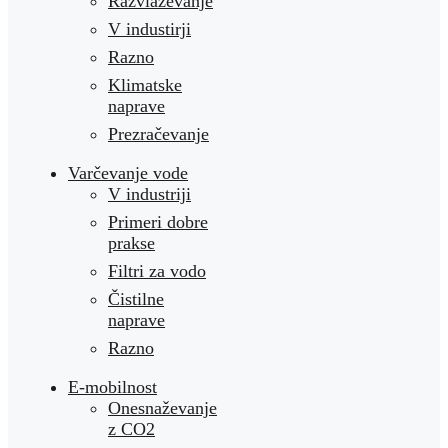
Razvlaževanje
V industirji
Razno
Klimatske
naprave
Prezračevanje
Varčevanje vode
V industriji
Primeri dobre
prakse
Filtri za vodo
Čistilne
naprave
Razno
E-mobilnost
Onesnaževanje
z CO2