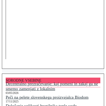
SORODNE VSEBINE
Decentralno prezračevanje: kaj pomeni in zakaj ga ne
smemo zamenjati z lokalnim
03/05/2026
Peči na pelete slovenskega proizvajalca Biodom
17/11/2025
Določanje velikosti hranilnika tople vode