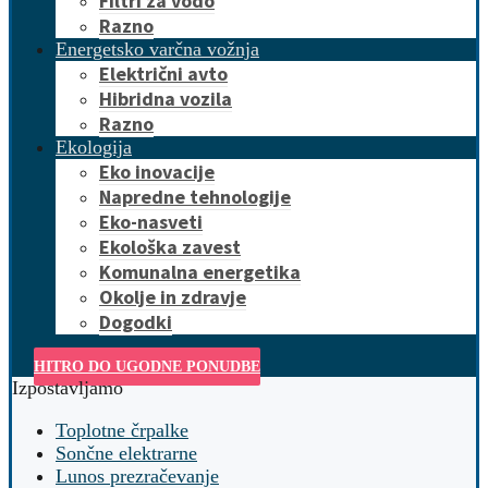
Filtri za vodo
Razno
Energetsko varčna vožnja
Električni avto
Hibridna vozila
Razno
Ekologija
Eko inovacije
Napredne tehnologije
Eko-nasveti
Ekološka zavest
Komunalna energetika
Okolje in zdravje
Dogodki
HITRO DO UGODNE PONUDBE
Izpostavljamo
Toplotne črpalke
Sončne elektrarne
Lunos prezračevanje