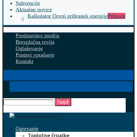
Subvencije
Aktualne novice
Kalkulator Oceni prihranek energije
Prihrani
Predstavitev medija
Brezplačna revija
Oglaševanje
Postavi vprašanje
Kontakt
Najdi
Ogrevanje
Toplotne črpalke