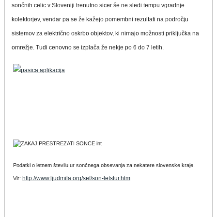
sončnih celic v Sloveniji trenutno sicer še ne sledi tempu vgradnje
kolektorjev, vendar pa se že kažejo pomembni rezultati na področju
sistemov za električno oskrbo objektov, ki nimajo možnosti priključka na
omrežje. Tudi cenovno se izplača že nekje po 6 do 7 letih.
Podatki o letnem številu ur sončnega obsevanja za nekatere slovenske kraje.
http://www.ljudmila.org/sef/son-letstur.htm
Vir: