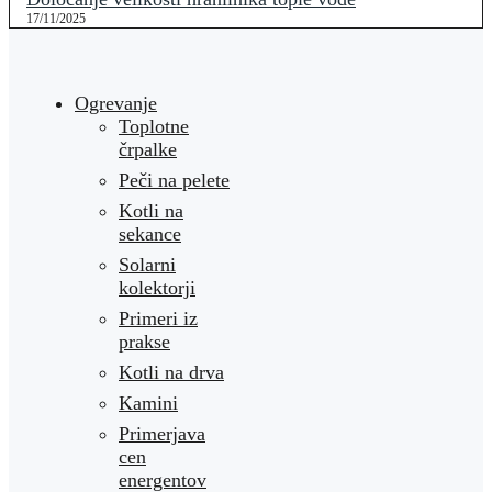
17/11/2025
Ogrevanje
Toplotne
črpalke
Peči na pelete
Kotli na
sekance
Solarni
kolektorji
Primeri iz
prakse
Kotli na drva
Kamini
Primerjava
cen
energentov