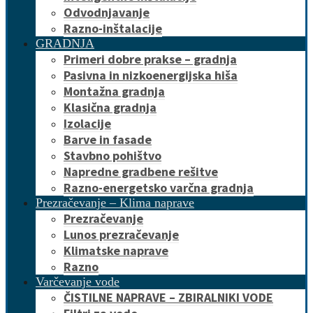
Odvodnjavanje
Razno-inštalacije
GRADNJA
Primeri dobre prakse – gradnja
Pasivna in nizkoenergijska hiša
Montažna gradnja
Klasična gradnja
Izolacije
Barve in fasade
Stavbno pohištvo
Napredne gradbene rešitve
Razno-energetsko varčna gradnja
Prezračevanje – Klima naprave
Prezračevanje
Lunos prezračevanje
Klimatske naprave
Razno
Varčevanje vode
ČISTILNE NAPRAVE – ZBIRALNIKI VODE