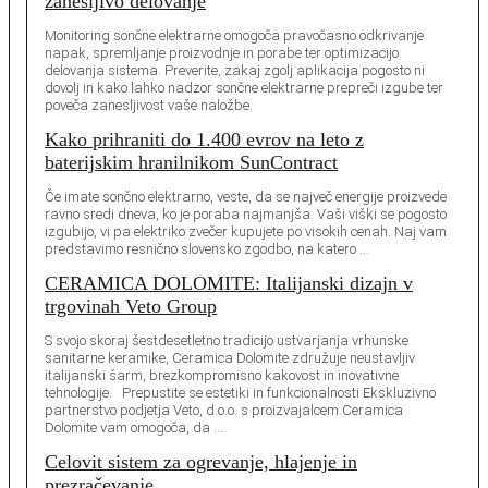
zanesljivo delovanje
Monitoring sončne elektrarne omogoča pravočasno odkrivanje
napak, spremljanje proizvodnje in porabe ter optimizacijo
delovanja sistema. Preverite, zakaj zgolj aplikacija pogosto ni
dovolj in kako lahko nadzor sončne elektrarne prepreči izgube ter
poveča zanesljivost vaše naložbe.
Kako prihraniti do 1.400 evrov na leto z
baterijskim hranilnikom SunContract
Če imate sončno elektrarno, veste, da se največ energije proizvede
ravno sredi dneva, ko je poraba najmanjša. Vaši viški se pogosto
izgubijo, vi pa elektriko zvečer kupujete po visokih cenah. Naj vam
predstavimo resnično slovensko zgodbo, na katero …
CERAMICA DOLOMITE: Italijanski dizajn v
trgovinah Veto Group
S svojo skoraj šestdesetletno tradicijo ustvarjanja vrhunske
sanitarne keramike, Ceramica Dolomite združuje neustavljiv
italijanski šarm, brezkompromisno kakovost in inovativne
tehnologije. Prepustite se estetiki in funkcionalnosti Ekskluzivno
partnerstvo podjetja Veto, d.o.o. s proizvajalcem Ceramica
Dolomite vam omogoča, da …
Celovit sistem za ogrevanje, hlajenje in
prezračevanje