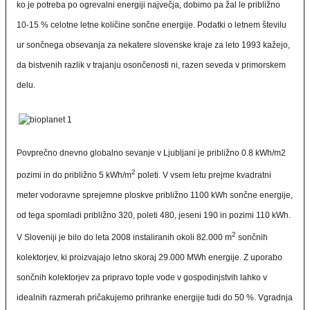
ko je potreba po ogrevalni energiji največja, dobimo pa žal le približno
10-15 % celotne letne količine sončne energije. Podatki o letnem številu
ur sončnega obsevanja za nekatere slovenske kraje za leto 1993 kažejo,
da bistvenih razlik v trajanju osončenosti ni, razen seveda v primorskem
delu.
Povprečno dnevno globalno sevanje v Ljubljani je približno 0.8 kWh/m2
2
pozimi in do približno 5 kWh/m
poleti. V vsem letu prejme kvadratni
meter vodoravne sprejemne ploskve približno 1100 kWh sončne energije,
od tega spomladi približno 320, poleti 480, jeseni 190 in pozimi 110 kWh.
2
V Sloveniji je bilo do leta 2008 instaliranih okoli 82.000 m
sončnih
kolektorjev, ki proizvajajo letno skoraj 29.000 MWh energije. Z uporabo
sončnih kolektorjev za pripravo tople vode v gospodinjstvih lahko v
idealnih razmerah pričakujemo prihranke energije tudi do 50 %. Vgradnja