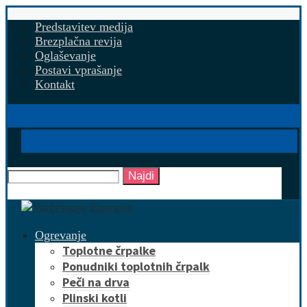
Predstavitev medija
Brezplačna revija
Oglaševanje
Postavi vprašanje
Kontakt
Najdi
Ogrevanje
Toplotne črpalke
Ponudniki toplotnih črpalk
Peči na drva
Plinski kotli