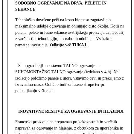
SODOBNO OGREVANJE NA DRVA, PELETE IN
SEKANCE
Tehnološko dovršene peči na lesno biomaso zagotavljajo
maksimalno udobje ogrevanja in ohranjajo čisto okolje. Kotli na
polena, pelete in lesne sekance avstrijskega proizvajalca navdušijo
z varčnostjo, tehnologijo, uporabo in udobjem. Vsekakor
pametna investicija. Odkrijte več
TUKAJ
.
Samograditelji: enostavno TALNO ogrevanje –
SUHOMONTAŽNO TALNO ogrevanje (izdelano v 4 h). Na
izolacijo položimo panele z utori, vstavimo cevi in prekrijemo z
izravnalno maso. Odlično tudi za lesene strope ter pri
pomanjkanju višine tal.
INOVATIVNE REŠITVE ZA OGREVANJE IN HLAJENJE
Francoski proizvajalec prepoznan po kakovostnih in varčnih
napravah za ogrevanje in hlajenje, z občutkom za uporabnika in z