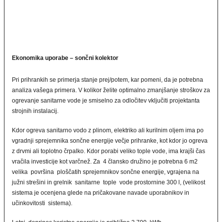
Ekonomika uporabe – sončni kolektor
Pri prihrankih se primerja stanje prej/potem, kar pomeni, da je potrebna
analiza vašega primera. V kolikor želite optimalno zmanjšanje stroškov za
ogrevanje sanitarne vode je smiselno za odločitev vključiti projektanta
strojnih instalacij.
Kdor ogreva sanitarno vodo z plinom, elektriko ali kurilnim oljem ima po
vgradnji sprejemnika sončne energije večje prihranke, kot kdor jo ogreva
z drvmi ali toplotno črpalko. Kdor porabi veliko tople vode, ima krajši čas
vračila investicije kot varčnež. Za 4 člansko družino je potrebna 6 m2
velika površina ploščatih sprejemnikov sončne energije, vgrajena na
južni strešini in grelnik sanitarne tople vode prostornine 300 l, (velikost
sistema je ocenjena glede na pričakovane navade uporabnikov in
učinkovitosti sistema).