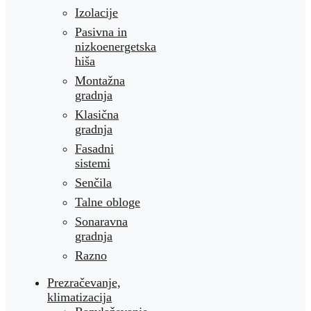
Izolacije
Pasivna in
nizkoenergetska
hiša
Montažna
gradnja
Klasična
gradnja
Fasadni
sistemi
Senčila
Talne obloge
Sonaravna
gradnja
Razno
Prezračevanje,
klimatizacija