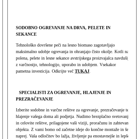
SODOBNO OGREVANJE NA DRVA, PELETE IN
SEKANCE
Tehnološko dovršene peči na lesno biomaso zagotavljajo
maksimalno udobje ogrevanja in ohranjajo čisto okolje. Kotli na
polena, pelete in lesne sekance avstrijskega proizvajalca navdušijo
z varčnostjo, tehnologijo, uporabo in udobjem. Vsekakor
pametna investicija. Odkrijte več
TUKAJ
.
SPECIALISTI ZA OGREVANJE, HLAJENJE IN
PREZRAČEVANJE
Izberite sodobne in varčne rešitve za ogrevanje, prezračevanje ter
hlajenje vašega doma ali podjetja. Nudimo brezplačno svetovanje
in celovite rešitve, prilagojene vaši viziji, proračunu in zahtevam
objekta. Z vami bomo od začetne ideje do končne montaže in še
naprej. Vaša odločitev bo lažja, življenje pa enostavnejše in lepše.