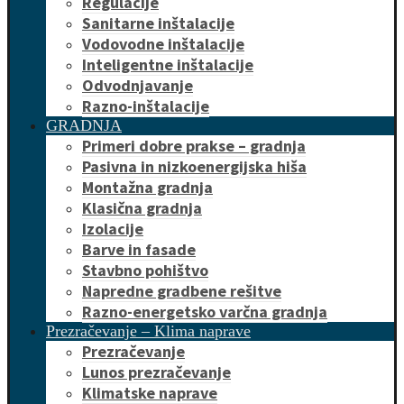
Regulacije
Sanitarne inštalacije
Vodovodne inštalacije
Inteligentne inštalacije
Odvodnjavanje
Razno-inštalacije
GRADNJA
Primeri dobre prakse – gradnja
Pasivna in nizkoenergijska hiša
Montažna gradnja
Klasična gradnja
Izolacije
Barve in fasade
Stavbno pohištvo
Napredne gradbene rešitve
Razno-energetsko varčna gradnja
Prezračevanje – Klima naprave
Prezračevanje
Lunos prezračevanje
Klimatske naprave