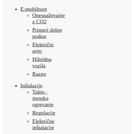
E-mobilnost
Onesnaževanje
z CO2
Primeri dobre
prakse
Električni
avto
Hibridna
vozila
Razno
Inštalacije
Talno ,
stensko
ogrevanje
Regulacije
Električne
inštalacije