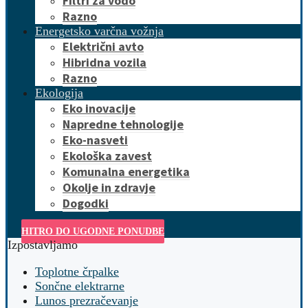
Filtri za vodo
Razno
Energetsko varčna vožnja
Električni avto
Hibridna vozila
Razno
Ekologija
Eko inovacije
Napredne tehnologije
Eko-nasveti
Ekološka zavest
Komunalna energetika
Okolje in zdravje
Dogodki
HITRO DO UGODNE PONUDBE
Izpostavljamo
Toplotne črpalke
Sončne elektrarne
Lunos prezračevanje