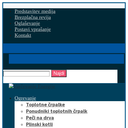
Predstavitev medija
Brezplačna revija
Oglaševanje
Postavi vprašanje
Kontakt
Najdi
Ogrevanje
Toplotne črpalke
Ponudniki toplotnih črpalk
Peči na drva
Plinski kotli