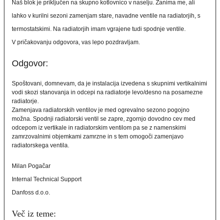
Naš blok je priključen na skupno kotlovnico v naselju. Zanima me, ali
lahko v kurilni sezoni zamenjam stare, navadne ventile na radiatorjih, s
termostatskimi. Na radiatorjih imam vgrajene tudi spodnje ventile.
V pričakovanju odgovora, vas lepo pozdravljam.
Odgovor:
Spoštovani, domnevam, da je instalacija izvedena s skupnimi vertikalnimi
vodi skozi stanovanja in odcepi na radiatorje levo/desno na posamezne
radiatorje.
Zamenjava radiatorskih ventilov je med ogrevalno sezono pogojno
možna. Spodnji radiatorski ventil se zapre, zgornjo dovodno cev med
odcepom iz vertikale in radiatorskim ventilom pa se z namenskimi
zamrzovalnimi objemkami zamrzne in s tem omogoči zamenjavo
radiatorskega ventila.
Milan Pogačar
Internal Technical Support
Danfoss d.o.o.
Več iz teme: