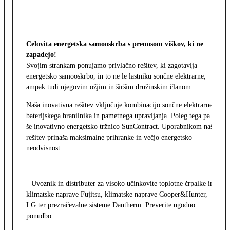
Celovita energetska samooskrba s prenosom viškov, ki ne
zapadejo!
Svojim strankam ponujamo privlačno rešitev, ki zagotavlja
energetsko samooskrbo, in to ne le lastniku sončne elektrarne,
ampak tudi njegovim ožjim in širšim družinskim članom.
Naša inovativna rešitev vključuje kombinacijo sončne elektrarne,
baterijskega hranilnika in pametnega upravljanja. Poleg tega pa
še inovativno energetsko tržnico SunContract. Uporabnikom naša
rešitev prinaša maksimalne prihranke in večjo energetsko
neodvisnost.
Uvoznik in distributer za visoko učinkovite toplotne črpalke in
klimatske naprave Fujitsu, klimatske naprave Cooper&Hunter,
LG ter prezračevalne sisteme Dantherm. Preverite ugodno
ponudbo.