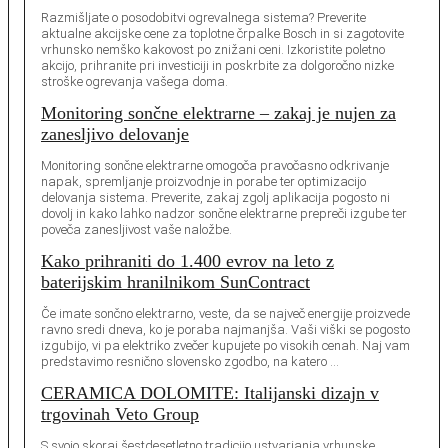
Razmišljate o posodobitvi ogrevalnega sistema? Preverite
aktualne akcijske cene za toplotne črpalke Bosch in si zagotovite
vrhunsko nemško kakovost po znižani ceni. Izkoristite poletno
akcijo, prihranite pri investiciji in poskrbite za dolgoročno nizke
stroške ogrevanja vašega doma.
Monitoring sončne elektrarne – zakaj je nujen za
zanesljivo delovanje
Monitoring sončne elektrarne omogoča pravočasno odkrivanje
napak, spremljanje proizvodnje in porabe ter optimizacijo
delovanja sistema. Preverite, zakaj zgolj aplikacija pogosto ni
dovolj in kako lahko nadzor sončne elektrarne prepreči izgube ter
poveča zanesljivost vaše naložbe.
Kako prihraniti do 1.400 evrov na leto z
baterijskim hranilnikom SunContract
Če imate sončno elektrarno, veste, da se največ energije proizvede
ravno sredi dneva, ko je poraba najmanjša. Vaši viški se pogosto
izgubijo, vi pa elektriko zvečer kupujete po visokih cenah. Naj vam
predstavimo resnično slovensko zgodbo, na katero …
CERAMICA DOLOMITE: Italijanski dizajn v
trgovinah Veto Group
S svojo skoraj šestdesetletno tradicijo ustvarjanja vrhunske