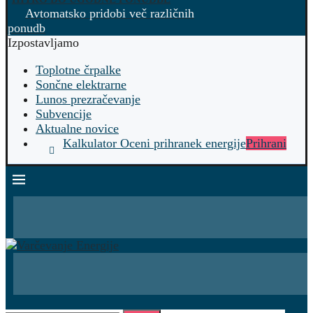
Avtomatsko pridobi več različnih
ponudb
Izpostavljamo
Toplotne črpalke
Sončne elektrarne
Lunos prezračevanje
Subvencije
Aktualne novice
Kalkulator Oceni prihranek energije
Prihrani