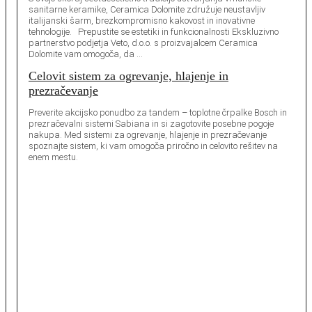
sanitarne keramike, Ceramica Dolomite združuje neustavljiv
italijanski šarm, brezkompromisno kakovost in inovativne
tehnologije. Prepustite se estetiki in funkcionalnosti Ekskluzivno
partnerstvo podjetja Veto, d.o.o. s proizvajalcem Ceramica
Dolomite vam omogoča, da …
Celovit sistem za ogrevanje, hlajenje in
prezračevanje
Preverite akcijsko ponudbo za tandem – toplotne črpalke Bosch in
prezračevalni sistemi Sabiana in si zagotovite posebne pogoje
nakupa. Med sistemi za ogrevanje, hlajenje in prezračevanje
spoznajte sistem, ki vam omogoča priročno in celovito rešitev na
enem mestu.