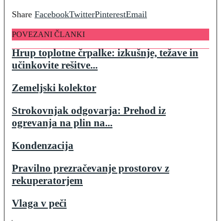
Share
Facebook
Twitter
Pinterest
Email
POVEZANI ČLANKI
Hrup toplotne črpalke: izkušnje, težave in
učinkovite rešitve...
Zemeljski kolektor
Strokovnjak odgovarja: Prehod iz
ogrevanja na plin na...
Kondenzacija
Pravilno prezračevanje prostorov z
rekuperatorjem
Vlaga v peči