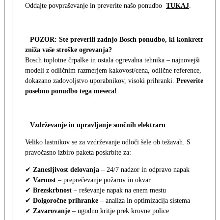
Oddajte povpraševanje in preverite našo ponudbo
TUKAJ
.
POZOR: Ste preverili zadnjo Bosch ponudbo, ki konkretno
zniža vaše stroške ogrevanja?
Bosch toplotne črpalke in ostala ogrevalna tehnika – najnovejši
modeli z odličnim razmerjem kakovost/cena, odlične reference,
dokazano zadovoljstvo uporabnikov, visoki prihranki.
Preverite
posebno ponudbo tega meseca!
Vzdrževanje in upravljanje sončnih elektrarn
Veliko lastnikov se za vzdrževanje odloči šele ob težavah. S
pravočasno izbiro paketa poskrbite za:
✔
Zanesljivost delovanja
– 24/7 nadzor in odpravo napak
✔
Varnost
– preprečevanje požarov in okvar
✔
Brezskrbnost
– reševanje napak na enem mestu
✔
Dolgoročne prihranke
– analiza in optimizacija sistema
✔
Zavarovanje
– ugodno kritje prek krovne police