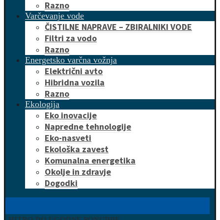
Razno
Varčevanje vode
ČISTILNE NAPRAVE – ZBIRALNIKI VODE
Filtri za vodo
Razno
Energetsko varčna vožnja
Električni avto
Hibridna vozila
Razno
Ekologija
Eko inovacije
Napredne tehnologije
Eko-nasveti
Ekološka zavest
Komunalna energetika
Okolje in zdravje
Dogodki
HITRO DO UGODNE PONUDBE