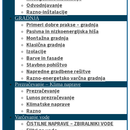
Odvodnjavanje
Razno-inštalacije
GRADNJA
Primeri dobre prakse – gradnja
Pasivna in nizkoenergijska hiša
Montažna gradnja
Klasična gradnja
Izolacije
Barve in fasade
Stavbno pohištvo
Napredne gradbene rešitve
Razno-energetsko varčna gradnja
Prezračevanje – Klima naprave
Prezračevanje
Lunos prezračevanje
Klimatske naprave
Razno
Varčevanje vode
ČISTILNE NAPRAVE – ZBIRALNIKI VODE