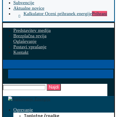
Subvencije
Aktualne novice
Kalkulator Oceni prihranek energije
Prihrani
Predstavitev medija
Brezplačna revija
Oglaševanje
Postavi vprašanje
Kontakt
Najdi
Ogrevanje
Toplotne črpalke