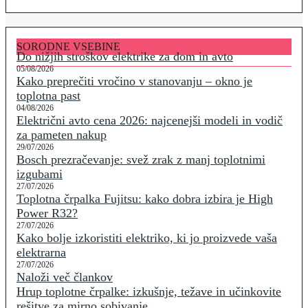
SORODNE VSEBINE
Do nižjih stroškov elektrike za dom in avto
05/08/2026
Kako preprečiti vročino v stanovanju – okno je
toplotna past
04/08/2026
Električni avto cena 2026: najcenejši modeli in vodič
za pameten nakup
29/07/2026
Bosch prezračevanje: svež zrak z manj toplotnimi
izgubami
27/07/2026
Toplotna črpalka Fujitsu: kako dobra izbira je High
Power R32?
27/07/2026
Kako bolje izkoristiti elektriko, ki jo proizvede vaša
elektrarna
27/07/2026
Naloži več člankov
Hrup toplotne črpalke: izkušnje, težave in učinkovite
rešitve za mirno sobivanje