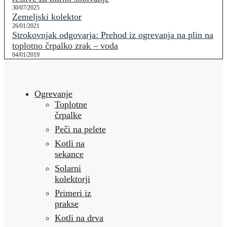
30/07/2025
Zemeljski kolektor
26/01/2021
Strokovnjak odgovarja: Prehod iz ogrevanja na plin na
toplotno črpalko zrak – voda
04/01/2019
Ogrevanje
Toplotne
črpalke
Peči na pelete
Kotli na
sekance
Solarni
kolektorji
Primeri iz
prakse
Kotli na drva