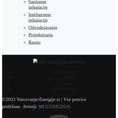
Sanitarne
inštalacije
Inteligentne
inštalacije
Odvodnjavanje
Projektiranje
Razno
Splošni pogoji
Varstvo podatkov
Kontakt
Oglaševanje
©2023 Varcevanje-Energije.si | Vse pravice
pridržane.
Avtorji:
ULTIMEDIJA
M
Facebook