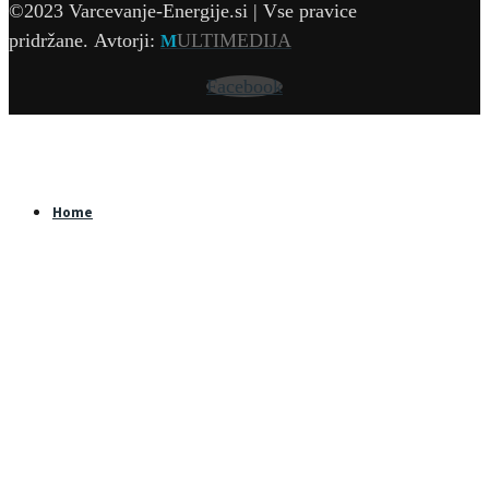
©2023 Varcevanje-Energije.si | Vse pravice
pridržane.
Avtorji:
ULTIMEDIJA
M
Facebook
Home