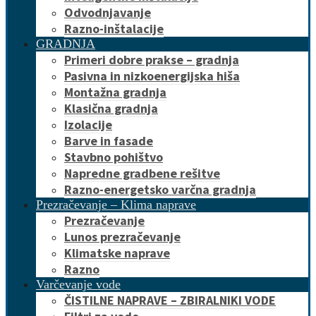
Odvodnjavanje
Razno-inštalacije
GRADNJA
Primeri dobre prakse – gradnja
Pasivna in nizkoenergijska hiša
Montažna gradnja
Klasična gradnja
Izolacije
Barve in fasade
Stavbno pohištvo
Napredne gradbene rešitve
Razno-energetsko varčna gradnja
Prezračevanje – Klima naprave
Prezračevanje
Lunos prezračevanje
Klimatske naprave
Razno
Varčevanje vode
ČISTILNE NAPRAVE – ZBIRALNIKI VODE