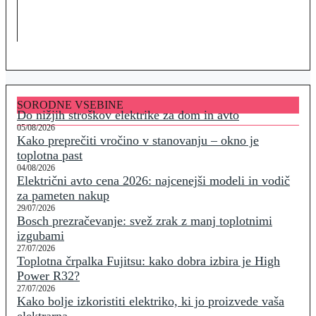
SORODNE VSEBINE
Do nižjih stroškov elektrike za dom in avto
05/08/2026
Kako preprečiti vročino v stanovanju – okno je
toplotna past
04/08/2026
Električni avto cena 2026: najcenejši modeli in vodič
za pameten nakup
29/07/2026
Bosch prezračevanje: svež zrak z manj toplotnimi
izgubami
27/07/2026
Toplotna črpalka Fujitsu: kako dobra izbira je High
Power R32?
27/07/2026
Kako bolje izkoristiti elektriko, ki jo proizvede vaša