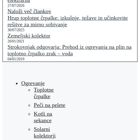
elektrarna
27/07/2026
Naloži več člankov
Hrup toplotne črpalke: izkušnje, težave in učinkovite
rešitve za mirno sobivanje
30/07/2025
Zemeljski kolektor
26/01/2021
Strokovnjak odgovarja: Prehod iz ogrevanja na plin na
toplotno črpalko zrak – voda
04/01/2019
Ogrevanje
Toplotne
črpalke
Peči na pelete
Kotli na
sekance
Solarni
kolektorji