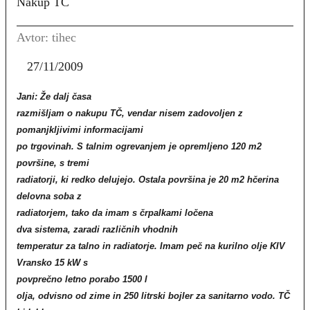
Nakup TČ
Avtor: tihec
27/11/2009
Jani: Že dalj časa
razmišljam o nakupu TČ, vendar nisem zadovoljen z
pomanjkljivimi informacijami
po trgovinah. S talnim ogrevanjem je opremljeno 120 m2
površine, s tremi
radiatorji, ki redko delujejo. Ostala površina je 20 m2 hčerina
delovna soba z
radiatorjem, tako da imam s črpalkami ločena
dva sistema, zaradi različnih vhodnih
temperatur za talno in radiatorje. Imam peč na kurilno olje KIV
Vransko 15 kW s
povprečno letno porabo 1500 l
olja, odvisno od zime in 250 litrski bojler za sanitarno vodo. TČ