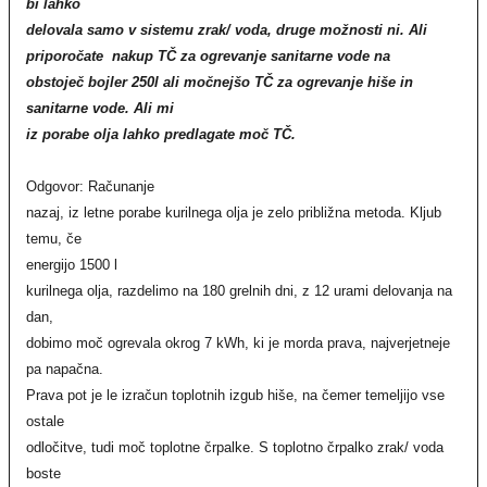
bi lahko
delovala samo v sistemu zrak/ voda, druge možnosti ni. Ali
priporočate nakup TČ za ogrevanje sanitarne vode na
obstoječ bojler 250l ali močnejšo TČ za ogrevanje hiše in
sanitarne vode. Ali mi
iz porabe olja lahko predlagate moč TČ.
Odgovor: Računanje
nazaj, iz letne porabe kurilnega olja je zelo približna metoda. Kljub
temu, če
energijo 1500 l
kurilnega olja, razdelimo na 180 grelnih dni, z 12 urami delovanja na
dan,
dobimo moč ogrevala okrog 7 kWh, ki je morda prava, najverjetneje
pa napačna.
Prava pot je le izračun toplotnih izgub hiše, na čemer temeljijo vse
ostale
odločitve, tudi moč toplotne črpalke. S toplotno črpalko zrak/ voda
boste