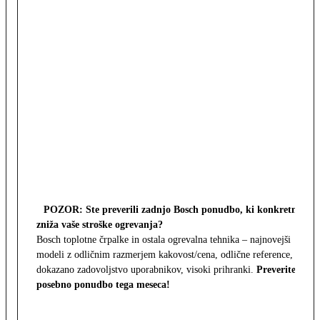
POZOR: Ste preverili zadnjo Bosch ponudbo, ki konkretno
zniža vaše stroške ogrevanja?
Bosch toplotne črpalke in ostala ogrevalna tehnika – najnovejši
modeli z odličnim razmerjem kakovost/cena, odlične reference,
dokazano zadovoljstvo uporabnikov, visoki prihranki.
Preverite
posebno ponudbo tega meseca!