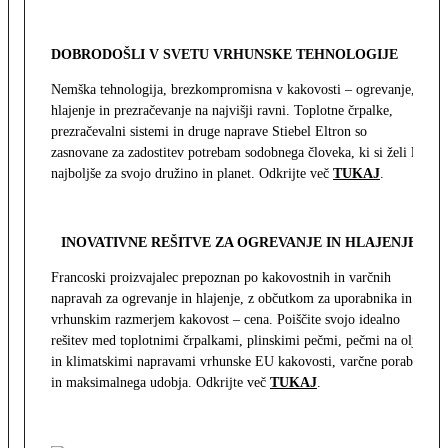
DOBRODOŠLI V SVETU VRHUNSKE TEHNOLOGIJE
Nemška tehnologija, brezkompromisna v kakovosti – ogrevanje,
hlajenje in prezračevanje na najvišji ravni. Toplotne črpalke,
prezračevalni sistemi in druge naprave Stiebel Eltron so
zasnovane za zadostitev potrebam sodobnega človeka, ki si želi le
najboljše za svojo družino in planet. Odkrijte več
TUKAJ
.
INOVATIVNE REŠITVE ZA OGREVANJE IN HLAJENJE
Francoski proizvajalec prepoznan po kakovostnih in varčnih
napravah za ogrevanje in hlajenje, z občutkom za uporabnika in z
vrhunskim razmerjem kakovost – cena. Poiščite svojo idealno
rešitev med toplotnimi črpalkami, plinskimi pečmi, pečmi na olje
in klimatskimi napravami vrhunske EU kakovosti, varčne porabe
in maksimalnega udobja. Odkrijte več
TUKAJ
.