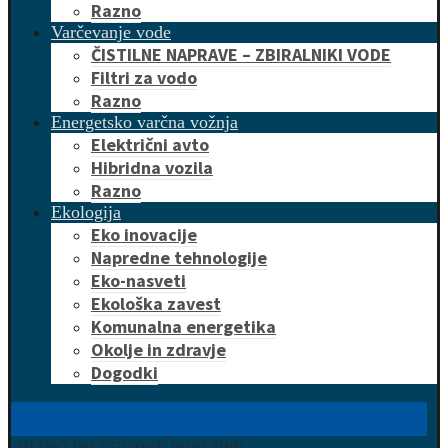
Razno
Varčevanje vode
ČISTILNE NAPRAVE – ZBIRALNIKI VODE
Filtri za vodo
Razno
Energetsko varčna vožnja
Električni avto
Hibridna vozila
Razno
Ekologija
Eko inovacije
Napredne tehnologije
Eko-nasveti
Ekološka zavest
Komunalna energetika
Okolje in zdravje
Dogodki
HITRO DO UGODNE PONUDBE