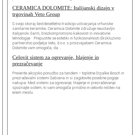
CERAMICA DOLOMITE: Italijanski dizajn v
trgovinah Veto Group
S svojo skoraj šestdesetletno tradicijo ustvarjanja vrhunske
sanitarne keramike, Ceramica Dolomite združuje neustavljiv
italijanski šarm, brezkompromisno kakovost in inovativne
tehnologije. Prepustite se estetiki in funkcionalnosti Ekskluzivno
partnerstvo podjetja Veto, d.o.o. s proizvajalcem Ceramica
Dolomite vam omogoča, da …
Celovit sistem za ogrevanje, hlajenje in
prezračevanje
Preverite akcijsko ponudbo za tandem – toplotne črpalke Bosch in
prezračevalni sistemi Sabiana in si zagotovite posebne pogoje
nakupa. Med sistemi za ogrevanje, hlajenje in prezračevanje
spoznajte sistem, ki vam omogoča priročno in celovito rešitev na
enem mestu.