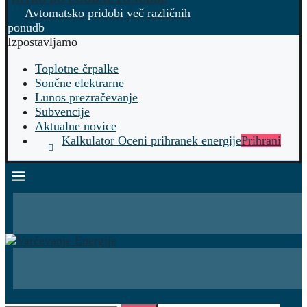
Avtomatsko pridobi več različnih
ponudb
Izpostavljamo
Toplotne črpalke
Sončne elektrarne
Lunos prezračevanje
Subvencije
Aktualne novice
Kalkulator Oceni prihranek energije
Prihrani