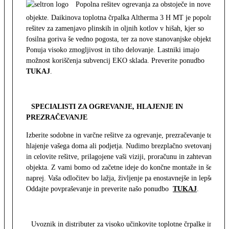
Popolna rešitev ogrevanja za obstoječe in nove
objekte. Daikinova toplotna črpalka Altherma 3 H MT je popolna
rešitev za zamenjavo plinskih in oljnih kotlov v hišah, kjer so
fosilna goriva še vedno pogosta, ter za nove stanovanjske objekte.
Ponuja visoko zmogljivost in tiho delovanje. Lastniki imajo
možnost koriščenja subvencij EKO sklada. Preverite ponudbo
TUKAJ
.
SPECIALISTI ZA OGREVANJE, HLAJENJE IN
PREZRAČEVANJE
Izberite sodobne in varčne rešitve za ogrevanje, prezračevanje ter
hlajenje vašega doma ali podjetja. Nudimo brezplačno svetovanje
in celovite rešitve, prilagojene vaši viziji, proračunu in zahtevam
objekta. Z vami bomo od začetne ideje do končne montaže in še
naprej. Vaša odločitev bo lažja, življenje pa enostavnejše in lepše.
Oddajte povpraševanje in preverite našo ponudbo
TUKAJ
.
Uvoznik in distributer za visoko učinkovite toplotne črpalke in