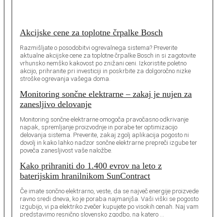
Akcijske cene za toplotne črpalke Bosch
Razmišljate o posodobitvi ogrevalnega sistema? Preverite
aktualne akcijske cene za toplotne črpalke Bosch in si zagotovite
vrhunsko nemško kakovost po znižani ceni. Izkoristite poletno
akcijo, prihranite pri investiciji in poskrbite za dolgoročno nizke
stroške ogrevanja vašega doma.
Monitoring sončne elektrarne – zakaj je nujen za
zanesljivo delovanje
Monitoring sončne elektrarne omogoča pravočasno odkrivanje
napak, spremljanje proizvodnje in porabe ter optimizacijo
delovanja sistema. Preverite, zakaj zgolj aplikacija pogosto ni
dovolj in kako lahko nadzor sončne elektrarne prepreči izgube ter
poveča zanesljivost vaše naložbe.
Kako prihraniti do 1.400 evrov na leto z
baterijskim hranilnikom SunContract
Če imate sončno elektrarno, veste, da se največ energije proizvede
ravno sredi dneva, ko je poraba najmanjša. Vaši viški se pogosto
izgubijo, vi pa elektriko zvečer kupujete po visokih cenah. Naj vam
predstavimo resnično slovensko zgodbo, na katero …