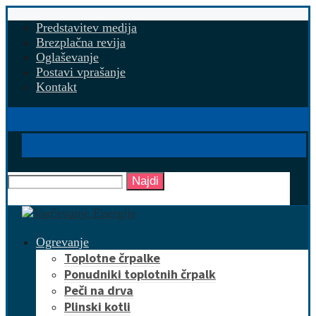
Predstavitev medija
Brezplačna revija
Oglaševanje
Postavi vprašanje
Kontakt
Najdi
Ogrevanje
Toplotne črpalke
Ponudniki toplotnih črpalk
Peči na drva
Plinski kotli