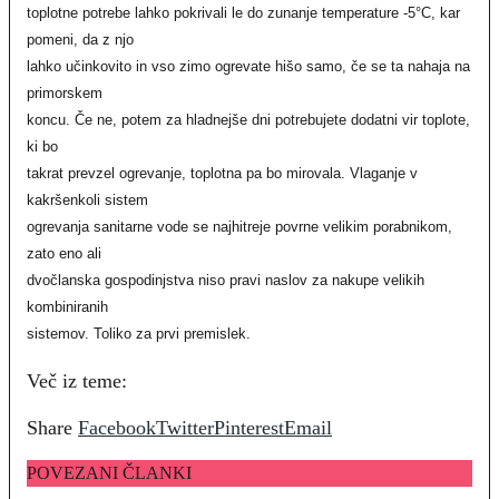
toplotne potrebe lahko pokrivali le do zunanje temperature -5°C, kar
pomeni, da z njo
lahko učinkovito in vso zimo ogrevate hišo samo, če se ta nahaja na
primorskem
koncu. Če ne, potem za hladnejše dni potrebujete dodatni vir toplote,
ki bo
takrat prevzel ogrevanje, toplotna pa bo mirovala. Vlaganje v
kakršenkoli sistem
ogrevanja sanitarne vode se najhitreje povrne velikim porabnikom,
zato eno ali
dvočlanska gospodinjstva niso pravi naslov za nakupe velikih
kombiniranih
sistemov. Toliko za prvi premislek.
Več iz teme:
Share
Facebook
Twitter
Pinterest
Email
POVEZANI ČLANKI