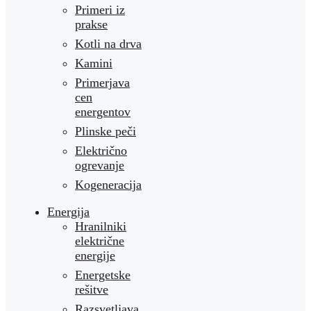
Primeri iz
prakse
Kotli na drva
Kamini
Primerjava
cen
energentov
Plinske peči
Električno
ogrevanje
Kogeneracija
Energija
Hranilniki
električne
energije
Energetske
rešitve
Razsvetljava