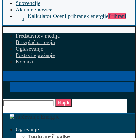
Subvencije
Aktualne novice
Kalkulator Oceni prihranek energije
Prihrani
Predstavitev medija
Brezplačna revija
Oglaševanje
Postavi vprašanje
Kontakt
Najdi
Ogrevanje
Toplotne črpalke