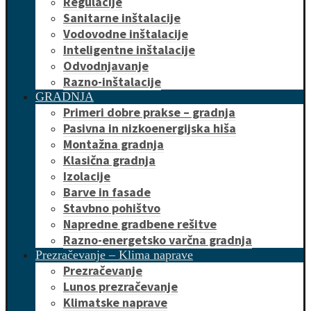
Regulacije
Sanitarne inštalacije
Vodovodne inštalacije
Inteligentne inštalacije
Odvodnjavanje
Razno-inštalacije
GRADNJA
Primeri dobre prakse – gradnja
Pasivna in nizkoenergijska hiša
Montažna gradnja
Klasična gradnja
Izolacije
Barve in fasade
Stavbno pohištvo
Napredne gradbene rešitve
Razno-energetsko varčna gradnja
Prezračevanje – Klima naprave
Prezračevanje
Lunos prezračevanje
Klimatske naprave