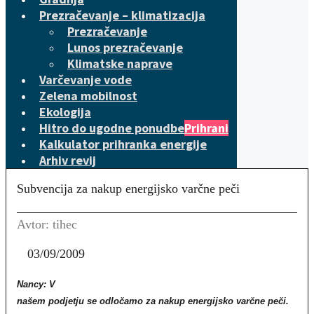
Prezračevanje – klimatizacija
Prezračevanje
Lunos prezračevanje
Klimatske naprave
Varčevanje vode
Zelena mobilnost
Ekologija
Hitro do ugodne ponudbe
Prihrani
Kalkulator prihranka energije
Arhiv revij
Subvencija za nakup energijsko varčne peči
Avtor: tihec
03/09/2009
Nancy: V
našem podjetju se odločamo za nakup energijsko varčne peči.