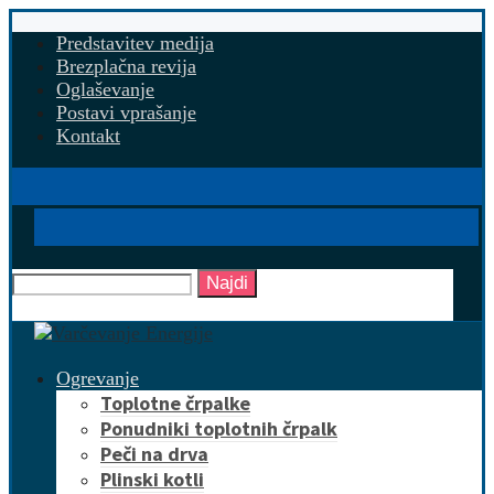
Predstavitev medija
Brezplačna revija
Oglaševanje
Postavi vprašanje
Kontakt
Najdi
Ogrevanje
Toplotne črpalke
Ponudniki toplotnih črpalk
Peči na drva
Plinski kotli