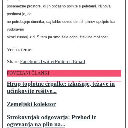
posamezne prostore, ki jih občasno polnite s peletami. Njihova
prednost je, da
ne potrebujejo dimnika, saj lahko odvod dimnih plinov speljete kar
vodoravno
skozi zunanji zid. S tem pa smo šele odprli številne možnosti.
Več iz teme:
Share
Facebook
Twitter
Pinterest
Email
POVEZANI ČLANKI
Hrup toplotne črpalke: izkušnje, težave in
učinkovite rešitve...
Zemeljski kolektor
Strokovnjak odgovarja: Prehod iz
ogrevanja na plin na...