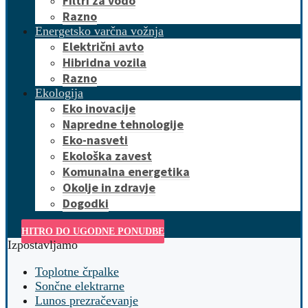
Filtri za vodo
Razno
Energetsko varčna vožnja
Električni avto
Hibridna vozila
Razno
Ekologija
Eko inovacije
Napredne tehnologije
Eko-nasveti
Ekološka zavest
Komunalna energetika
Okolje in zdravje
Dogodki
HITRO DO UGODNE PONUDBE
Izpostavljamo
Toplotne črpalke
Sončne elektrarne
Lunos prezračevanje