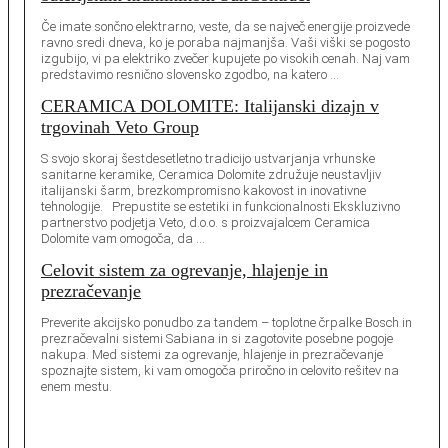
Če imate sončno elektrarno, veste, da se največ energije proizvede
ravno sredi dneva, ko je poraba najmanjša. Vaši viški se pogosto
izgubijo, vi pa elektriko zvečer kupujete po visokih cenah. Naj vam
predstavimo resnično slovensko zgodbo, na katero …
CERAMICA DOLOMITE: Italijanski dizajn v
trgovinah Veto Group
S svojo skoraj šestdesetletno tradicijo ustvarjanja vrhunske
sanitarne keramike, Ceramica Dolomite združuje neustavljiv
italijanski šarm, brezkompromisno kakovost in inovativne
tehnologije. Prepustite se estetiki in funkcionalnosti Ekskluzivno
partnerstvo podjetja Veto, d.o.o. s proizvajalcem Ceramica
Dolomite vam omogoča, da …
Celovit sistem za ogrevanje, hlajenje in
prezračevanje
Preverite akcijsko ponudbo za tandem – toplotne črpalke Bosch in
prezračevalni sistemi Sabiana in si zagotovite posebne pogoje
nakupa. Med sistemi za ogrevanje, hlajenje in prezračevanje
spoznajte sistem, ki vam omogoča priročno in celovito rešitev na
enem mestu.