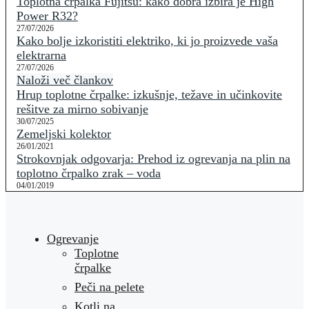
Toplotna črpalka Fujitsu: kako dobra izbira je High
Power R32?
27/07/2026
Kako bolje izkoristiti elektriko, ki jo proizvede vaša
elektrarna
27/07/2026
Naloži več člankov
Hrup toplotne črpalke: izkušnje, težave in učinkovite
rešitve za mirno sobivanje
30/07/2025
Zemeljski kolektor
26/01/2021
Strokovnjak odgovarja: Prehod iz ogrevanja na plin na
toplotno črpalko zrak – voda
04/01/2019
Ogrevanje
Toplotne
črpalke
Peči na pelete
Kotli na