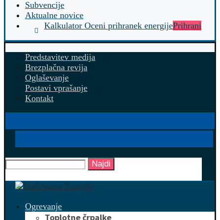
Subvencije
Aktualne novice
Kalkulator Oceni prihranek energije
Prihrani
Predstavitev medija
Brezplačna revija
Oglaševanje
Postavi vprašanje
Kontakt
Najdi
Ogrevanje
Toplotne črpalke