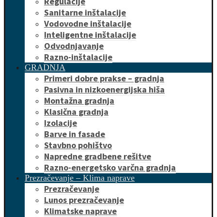
Regulacije
Sanitarne inštalacije
Vodovodne inštalacije
Inteligentne inštalacije
Odvodnjavanje
Razno-inštalacije
GRADNJA
Primeri dobre prakse – gradnja
Pasivna in nizkoenergijska hiša
Montažna gradnja
Klasična gradnja
Izolacije
Barve in fasade
Stavbno pohištvo
Napredne gradbene rešitve
Razno-energetsko varčna gradnja
Prezračevanje – Klima naprave
Prezračevanje
Lunos prezračevanje
Klimatske naprave