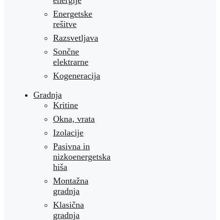
energije
Energetske
rešitve
Razsvetljava
Sončne
elektrarne
Kogeneracija
Gradnja
Kritine
Okna, vrata
Izolacije
Pasivna in
nizkoenergetska
hiša
Montažna
gradnja
Klasična
gradnja