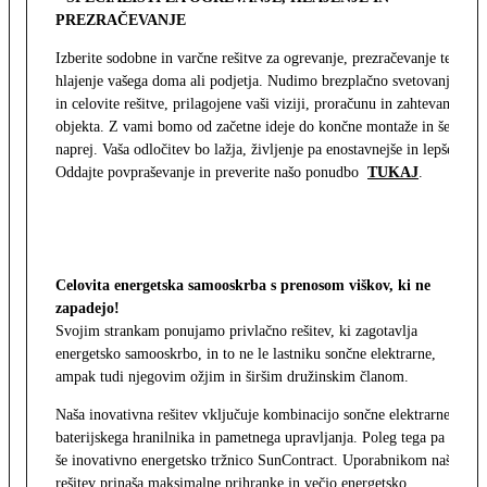
PREZRAČEVANJE
Izberite sodobne in varčne rešitve za ogrevanje, prezračevanje ter
hlajenje vašega doma ali podjetja. Nudimo brezplačno svetovanje
in celovite rešitve, prilagojene vaši viziji, proračunu in zahtevam
objekta. Z vami bomo od začetne ideje do končne montaže in še
naprej. Vaša odločitev bo lažja, življenje pa enostavnejše in lepše.
Oddajte povpraševanje in preverite našo ponudbo
TUKAJ
.
Celovita energetska samooskrba s prenosom viškov, ki ne
zapadejo!
Svojim strankam ponujamo privlačno rešitev, ki zagotavlja
energetsko samooskrbo, in to ne le lastniku sončne elektrarne,
ampak tudi njegovim ožjim in širšim družinskim članom.
Naša inovativna rešitev vključuje kombinacijo sončne elektrarne,
baterijskega hranilnika in pametnega upravljanja. Poleg tega pa
še inovativno energetsko tržnico SunContract. Uporabnikom naša
rešitev prinaša maksimalne prihranke in večjo energetsko