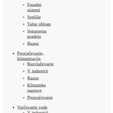
Fasadni
sistemi
Senčila
Talne obloge
Sonaravna
gradnja
Razno
Prezračevanje,
klimatizacija
Razvlaževanje
V industirji
Razno
Klimatske
naprave
Prezračevanje
Varčevanje vode
V industriji