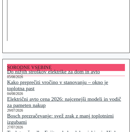
SORODNE VSEBINE
Do nižjih stroškov elektrike za dom in avto
05/08/2026
Kako preprečiti vročino v stanovanju – okno je
toplotna past
04/08/2026
Električni avto cena 2026: najcenejši modeli in vodič
za pameten nakup
29/07/2026
Bosch prezračevanje: svež zrak z manj toplotnimi
izgubami
27/07/2026