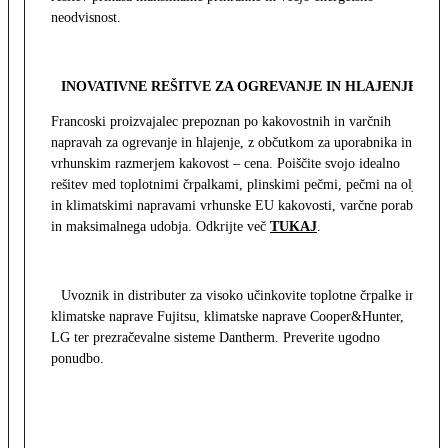
neodvisnost.
INOVATIVNE REŠITVE ZA OGREVANJE IN HLAJENJE
Francoski proizvajalec prepoznan po kakovostnih in varčnih
napravah za ogrevanje in hlajenje, z občutkom za uporabnika in z
vrhunskim razmerjem kakovost – cena. Poiščite svojo idealno
rešitev med toplotnimi črpalkami, plinskimi pečmi, pečmi na olje
in klimatskimi napravami vrhunske EU kakovosti, varčne porabe
in maksimalnega udobja. Odkrijte več
TUKAJ
.
Uvoznik in distributer za visoko učinkovite toplotne črpalke in
klimatske naprave Fujitsu, klimatske naprave Cooper&Hunter,
LG ter prezračevalne sisteme Dantherm. Preverite ugodno
ponudbo.