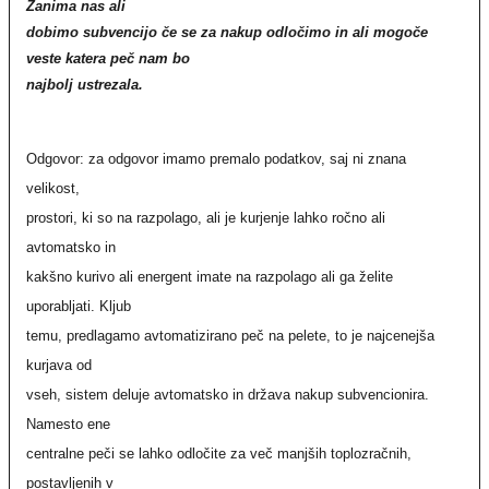
Zanima nas ali
dobimo subvencijo če se za nakup odločimo in ali mogoče
veste katera peč nam bo
najbolj ustrezala.
Odgovor: za odgovor imamo premalo podatkov, saj ni znana
velikost,
prostori, ki so na razpolago, ali je kurjenje lahko ročno ali
avtomatsko in
kakšno kurivo ali energent imate na razpolago ali ga želite
uporabljati. Kljub
temu, predlagamo avtomatizirano peč na pelete, to je najcenejša
kurjava od
vseh, sistem deluje avtomatsko in država nakup subvencionira.
Namesto ene
centralne peči se lahko odločite za več manjših toplozračnih,
postavljenih v