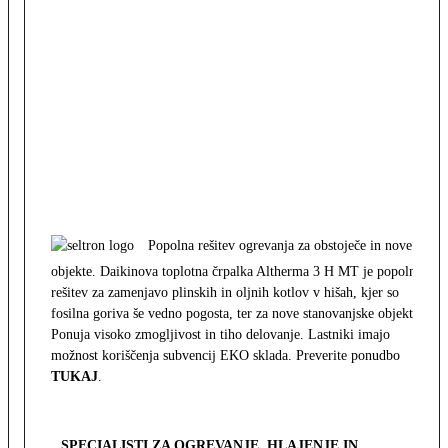
Popolna rešitev ogrevanja za obstoječe in nove
objekte. Daikinova toplotna črpalka Altherma 3 H MT je popolna
rešitev za zamenjavo plinskih in oljnih kotlov v hišah, kjer so
fosilna goriva še vedno pogosta, ter za nove stanovanjske objekte.
Ponuja visoko zmogljivost in tiho delovanje. Lastniki imajo
možnost koriščenja subvencij EKO sklada. Preverite ponudbo
TUKAJ
.
SPECIALISTI ZA OGREVANJE, HLAJENJE IN