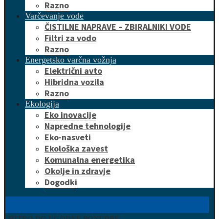
Razno
Varčevanje vode
ČISTILNE NAPRAVE – ZBIRALNIKI VODE
Filtri za vodo
Razno
Energetsko varčna vožnja
Električni avto
Hibridna vozila
Razno
Ekologija
Eko inovacije
Napredne tehnologije
Eko-nasveti
Ekološka zavest
Komunalna energetika
Okolje in zdravje
Dogodki
HITRO DO UGODNE PONUDBE