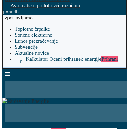
Avtomatsko pridobi več različnih
ponudb
Izpostavljamo
Toplotne črpalke
Sončne elektrarne
Lunos prezračevanje
Subvencije
Aktualne novice
Kalkulator Oceni prihranek energije
Prihrani