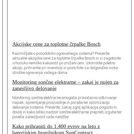
Akcijske cene za toplotne črpalke Bosch
Razmišljate o posodobitvi ogrevalnega sistema? Preverite
aktualne akcijske cene za toplotne črpalke Bosch in si zagotovite
vrhunsko nemško kakovost po znižani ceni. Izkoristite poletno
akcijo, prihranite pri investiciji in poskrbite za dolgoročno nizke
stroške ogrevanja vašega doma.
Monitoring sončne elektrarne – zakaj je nujen za
zanesljivo delovanje
Monitoring sončne elektrarne omogoča pravočasno odkrivanje
napak, spremljanje proizvodnje in porabe ter optimizacijo
delovanja sistema. Preverite, zakaj zgolj aplikacija pogosto ni
dovolj in kako lahko nadzor sončne elektrarne prepreči izgube ter
poveča zanesljivost vaše naložbe.
Kako prihraniti do 1.400 evrov na leto z
baterijskim hranilnikom SunContract