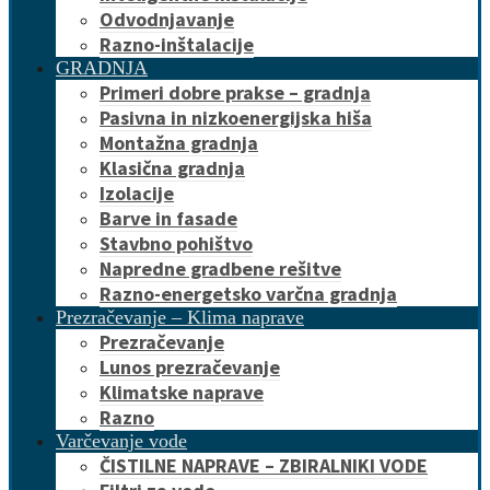
Odvodnjavanje
Razno-inštalacije
GRADNJA
Primeri dobre prakse – gradnja
Pasivna in nizkoenergijska hiša
Montažna gradnja
Klasična gradnja
Izolacije
Barve in fasade
Stavbno pohištvo
Napredne gradbene rešitve
Razno-energetsko varčna gradnja
Prezračevanje – Klima naprave
Prezračevanje
Lunos prezračevanje
Klimatske naprave
Razno
Varčevanje vode
ČISTILNE NAPRAVE – ZBIRALNIKI VODE