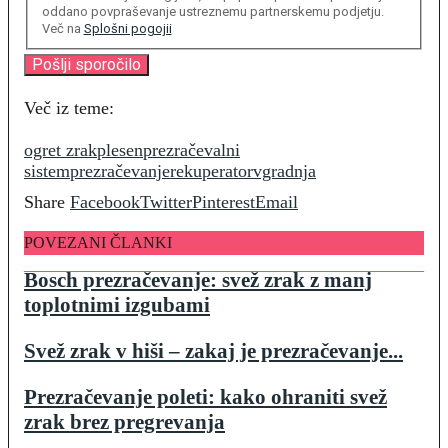
oddano povpraševanje ustreznemu partnerskemu podjetju.
Več na
Splošni pogojii
Več iz teme:
ogret zrak
plesen
prezračevalni
sistem
prezračevanje
rekuperator
vgradnja
Share
Facebook
Twitter
Pinterest
Email
POVEZANI ČLANKI
Bosch prezračevanje: svež zrak z manj
toplotnimi izgubami
Svež zrak v hiši – zakaj je prezračevanje...
Prezračevanje poleti: kako ohraniti svež
zrak brez pregrevanja