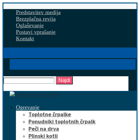
Predstavitev medija
Brezplačna revija
Oglaševanje
Postavi vprašanje
Kontakt
Najdi
Ogrevanje
Toplotne črpalke
Ponudniki toplotnih črpalk
Peči na drva
Plinski kotli