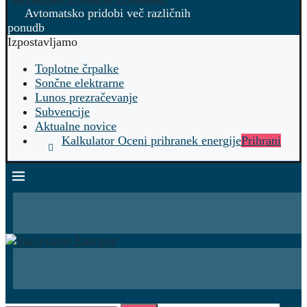
Avtomatsko pridobi več različnih
ponudb
Izpostavljamo
Toplotne črpalke
Sončne elektrarne
Lunos prezračevanje
Subvencije
Aktualne novice
Kalkulator Oceni prihranek energije
Prihrani