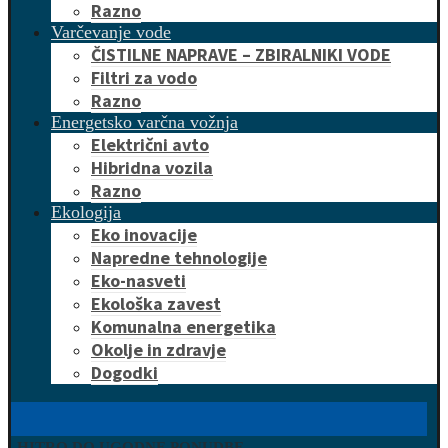
Razno
Varčevanje vode
ČISTILNE NAPRAVE – ZBIRALNIKI VODE
Filtri za vodo
Razno
Energetsko varčna vožnja
Električni avto
Hibridna vozila
Razno
Ekologija
Eko inovacije
Napredne tehnologije
Eko-nasveti
Ekološka zavest
Komunalna energetika
Okolje in zdravje
Dogodki
HITRO DO UGODNE PONUDBE