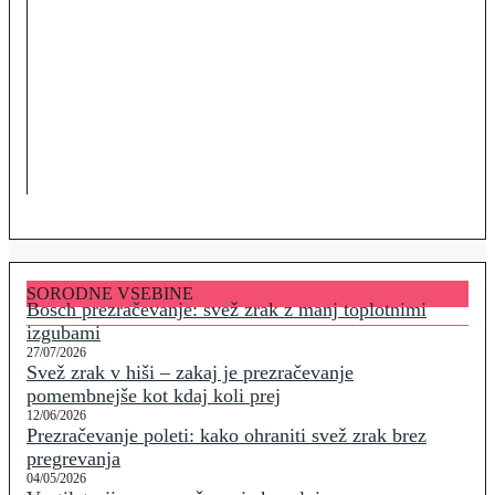
SORODNE VSEBINE
Bosch prezračevanje: svež zrak z manj toplotnimi
izgubami
27/07/2026
Svež zrak v hiši – zakaj je prezračevanje
pomembnejše kot kdaj koli prej
12/06/2026
Prezračevanje poleti: kako ohraniti svež zrak brez
pregrevanja
04/05/2026