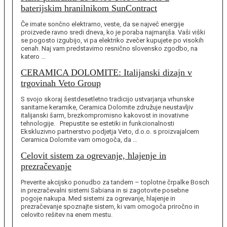
baterijskim hranilnikom SunContract
Če imate sončno elektrarno, veste, da se največ energije
proizvede ravno sredi dneva, ko je poraba najmanjša. Vaši viški
se pogosto izgubijo, vi pa elektriko zvečer kupujete po visokih
cenah. Naj vam predstavimo resnično slovensko zgodbo, na
katero …
CERAMICA DOLOMITE: Italijanski dizajn v
trgovinah Veto Group
S svojo skoraj šestdesetletno tradicijo ustvarjanja vrhunske
sanitarne keramike, Ceramica Dolomite združuje neustavljiv
italijanski šarm, brezkompromisno kakovost in inovativne
tehnologije. Prepustite se estetiki in funkcionalnosti
Ekskluzivno partnerstvo podjetja Veto, d.o.o. s proizvajalcem
Ceramica Dolomite vam omogoča, da …
Celovit sistem za ogrevanje, hlajenje in
prezračevanje
Preverite akcijsko ponudbo za tandem – toplotne črpalke Bosch
in prezračevalni sistemi Sabiana in si zagotovite posebne
pogoje nakupa. Med sistemi za ogrevanje, hlajenje in
prezračevanje spoznajte sistem, ki vam omogoča priročno in
celovito rešitev na enem mestu.