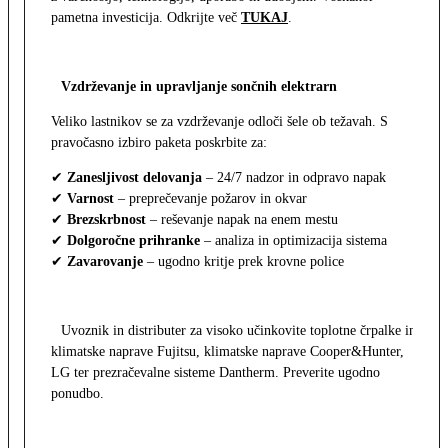
pametna investicija. Odkrijte več
TUKAJ
.
Vzdrževanje in upravljanje sončnih elektrarn
Veliko lastnikov se za vzdrževanje odloči šele ob težavah. S
pravočasno izbiro paketa poskrbite za:
✔
Zanesljivost delovanja
– 24/7 nadzor in odpravo napak
✔
Varnost
– preprečevanje požarov in okvar
✔
Brezskrbnost
– reševanje napak na enem mestu
✔
Dolgoročne prihranke
– analiza in optimizacija sistema
✔
Zavarovanje
– ugodno kritje prek krovne police
Uvoznik in distributer za visoko učinkovite toplotne črpalke in
klimatske naprave Fujitsu, klimatske naprave Cooper&Hunter,
LG ter prezračevalne sisteme Dantherm. Preverite ugodno
ponudbo.