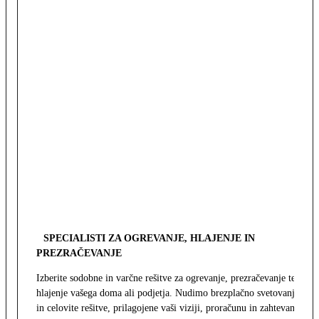
SPECIALISTI ZA OGREVANJE, HLAJENJE IN
PREZRAČEVANJE
Izberite sodobne in varčne rešitve za ogrevanje, prezračevanje ter
hlajenje vašega doma ali podjetja. Nudimo brezplačno svetovanje
in celovite rešitve, prilagojene vaši viziji, proračunu in zahtevam