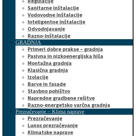
Regulacije
Sanitarne inštalacije
Vodovodne inštalacije
Inteligentne inštalacije
Odvodnjavanje
Razno-inštalacije
GRADNJA
Primeri dobre prakse – gradnja
Pasivna in nizkoenergijska hiša
Montažna gradnja
Klasična gradnja
Izolacije
Barve in fasade
Stavbno pohištvo
Napredne gradbene rešitve
Razno-energetsko varčna gradnja
Prezračevanje – Klima naprave
Prezračevanje
Lunos prezračevanje
Klimatske naprave