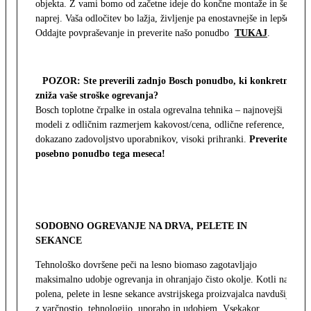
objekta. Z vami bomo od začetne ideje do končne montaže in še
naprej. Vaša odločitev bo lažja, življenje pa enostavnejše in lepše.
Oddajte povpraševanje in preverite našo ponudbo
TUKAJ
.
POZOR: Ste preverili zadnjo Bosch ponudbo, ki konkretno
zniža vaše stroške ogrevanja?
Bosch toplotne črpalke in ostala ogrevalna tehnika – najnovejši
modeli z odličnim razmerjem kakovost/cena, odlične reference,
dokazano zadovoljstvo uporabnikov, visoki prihranki.
Preverite
posebno ponudbo tega meseca!
SODOBNO OGREVANJE NA DRVA, PELETE IN
SEKANCE
Tehnološko dovršene peči na lesno biomaso zagotavljajo
maksimalno udobje ogrevanja in ohranjajo čisto okolje. Kotli na
polena, pelete in lesne sekance avstrijskega proizvajalca navdušijo
z varčnostjo, tehnologijo, uporabo in udobjem. Vsekakor