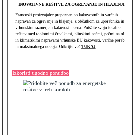
INOVATIVNE REŠITVE ZA OGREVANJE IN HLAJENJE
Francoski proizvajalec prepoznan po kakovostnih in varčnih
napravah za ogrevanje in hlajenje, z občutkom za uporabnika in z
vrhunskim razmerjem kakovost – cena. Poiščite svojo idealno
rešitev med toplotnimi črpalkami, plinskimi pečmi, pečmi na olje
in klimatskimi napravami vrhunske EU kakovosti, varčne porabe
in maksimalnega udobja. Odkrijte več
TUKAJ
.
Izkoristi ugodno ponudbo