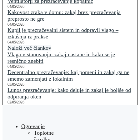
Ventilatorji za prezračevanje kopalnic
04/05/2026
Kakovost zraka v domu: zakaj brez prezračevanja
preprosto ne gre
04/05/2026
Kupil je prezračevalni sistem in odpravil vlago –
izkušnja iz prakse
04/05/2026
Naloži več člankov
Vlaga v stanovanju: zakaj nastane in kako se je
resnično znebiti
04/05/2026
Decentralno prezračevanje: kaj pomeni in zakaj ga ne
smemo zamenjati z lokalnim
03/05/2026
Lunos prezračevanje: kako deluje in zakaj je boljše od
odpiranja oken
02/05/2026
Ogrevanje
Toplotne
črpalke