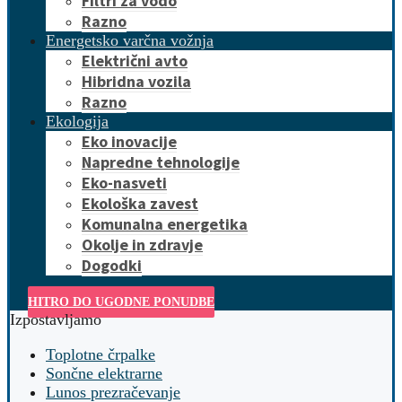
Filtri za vodo
Razno
Energetsko varčna vožnja
Električni avto
Hibridna vozila
Razno
Ekologija
Eko inovacije
Napredne tehnologije
Eko-nasveti
Ekološka zavest
Komunalna energetika
Okolje in zdravje
Dogodki
HITRO DO UGODNE PONUDBE
Izpostavljamo
Toplotne črpalke
Sončne elektrarne
Lunos prezračevanje