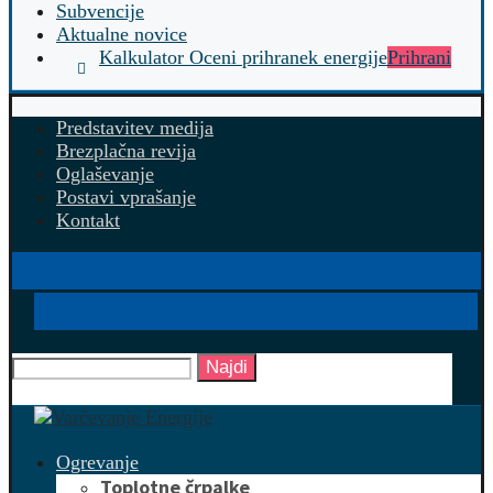
Subvencije
Aktualne novice
Kalkulator Oceni prihranek energije
Prihrani
Predstavitev medija
Brezplačna revija
Oglaševanje
Postavi vprašanje
Kontakt
Najdi
Ogrevanje
Toplotne črpalke