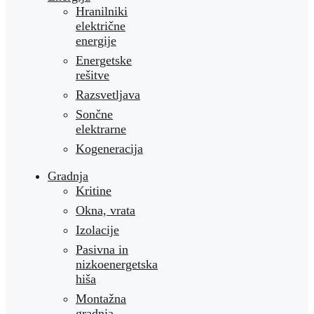
Hranilniki
električne
energije
Energetske
rešitve
Razsvetljava
Sončne
elektrarne
Kogeneracija
Gradnja
Kritine
Okna, vrata
Izolacije
Pasivna in
nizkoenergetska
hiša
Montažna
gradnja