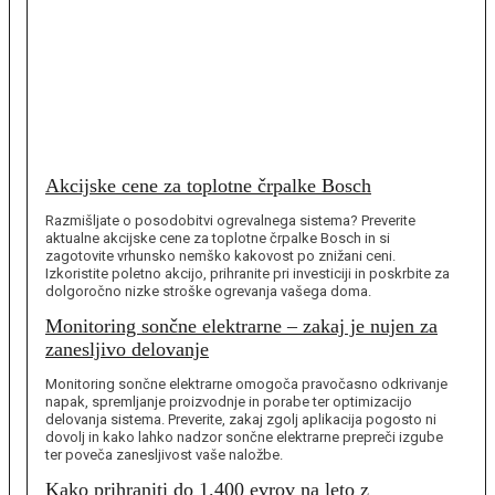
Akcijske cene za toplotne črpalke Bosch
Razmišljate o posodobitvi ogrevalnega sistema? Preverite
aktualne akcijske cene za toplotne črpalke Bosch in si
zagotovite vrhunsko nemško kakovost po znižani ceni.
Izkoristite poletno akcijo, prihranite pri investiciji in poskrbite za
dolgoročno nizke stroške ogrevanja vašega doma.
Monitoring sončne elektrarne – zakaj je nujen za
zanesljivo delovanje
Monitoring sončne elektrarne omogoča pravočasno odkrivanje
napak, spremljanje proizvodnje in porabe ter optimizacijo
delovanja sistema. Preverite, zakaj zgolj aplikacija pogosto ni
dovolj in kako lahko nadzor sončne elektrarne prepreči izgube
ter poveča zanesljivost vaše naložbe.
Kako prihraniti do 1.400 evrov na leto z