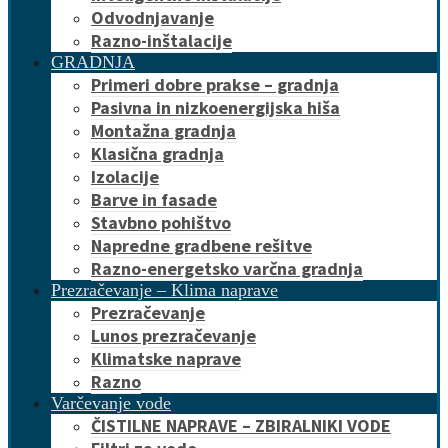
Odvodnjavanje
Razno-inštalacije
GRADNJA
Primeri dobre prakse – gradnja
Pasivna in nizkoenergijska hiša
Montažna gradnja
Klasična gradnja
Izolacije
Barve in fasade
Stavbno pohištvo
Napredne gradbene rešitve
Razno-energetsko varčna gradnja
Prezračevanje – Klima naprave
Prezračevanje
Lunos prezračevanje
Klimatske naprave
Razno
Varčevanje vode
ČISTILNE NAPRAVE – ZBIRALNIKI VODE