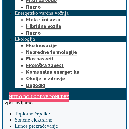
Filtri za vodo
Razno
Energetsko varčna vožnja
Električni avto
Hibridna vozila
Razno
Ekologija
Eko inovacije
Napredne tehnologije
Eko-nasveti
Ekološka zavest
Komunalna energetika
Okolje in zdravje
Dogodki
HITRO DO UGODNE PONUDBE
Izpostavljamo
Toplotne črpalke
Sončne elektrarne
Lunos prezračevanje