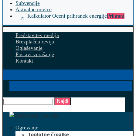
Subvencije
Aktualne novice
Kalkulator Oceni prihranek energije
Prihrani
Predstavitev medija
Brezplačna revija
Oglaševanje
Postavi vprašanje
Kontakt
Najdi
Ogrevanje
Toplotne črpalke