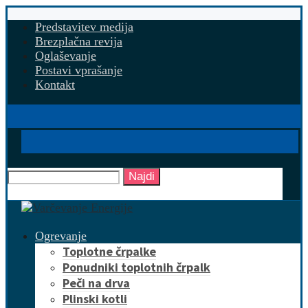
Predstavitev medija
Brezplačna revija
Oglaševanje
Postavi vprašanje
Kontakt
Najdi
Ogrevanje
Toplotne črpalke
Ponudniki toplotnih črpalk
Peči na drva
Plinski kotli