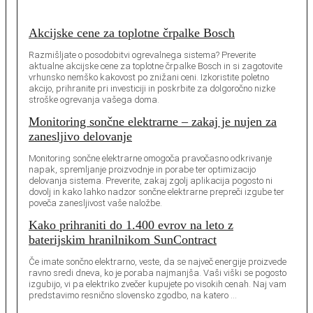
Akcijske cene za toplotne črpalke Bosch
Razmišljate o posodobitvi ogrevalnega sistema? Preverite
aktualne akcijske cene za toplotne črpalke Bosch in si zagotovite
vrhunsko nemško kakovost po znižani ceni. Izkoristite poletno
akcijo, prihranite pri investiciji in poskrbite za dolgoročno nizke
stroške ogrevanja vašega doma.
Monitoring sončne elektrarne – zakaj je nujen za
zanesljivo delovanje
Monitoring sončne elektrarne omogoča pravočasno odkrivanje
napak, spremljanje proizvodnje in porabe ter optimizacijo
delovanja sistema. Preverite, zakaj zgolj aplikacija pogosto ni
dovolj in kako lahko nadzor sončne elektrarne prepreči izgube ter
poveča zanesljivost vaše naložbe.
Kako prihraniti do 1.400 evrov na leto z
baterijskim hranilnikom SunContract
Če imate sončno elektrarno, veste, da se največ energije proizvede
ravno sredi dneva, ko je poraba najmanjša. Vaši viški se pogosto
izgubijo, vi pa elektriko zvečer kupujete po visokih cenah. Naj vam
predstavimo resnično slovensko zgodbo, na katero …