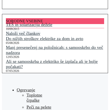
SORODNE VSEBINE
TEŠ in solarizacija dežele
10/09/2015
Naloži več člankov
Do nižjih stroškov elektrike za dom in avto
05/08/2026
Manj presenečenj na položnicah: s samooskrbo do več
nadzora
12/05/2026
Ali se samooskrba z elektriko še izplača ali je bolje
počakati?
07/05/2026
Ogrevanje
Toplotne
črpalke
Peči na pelete