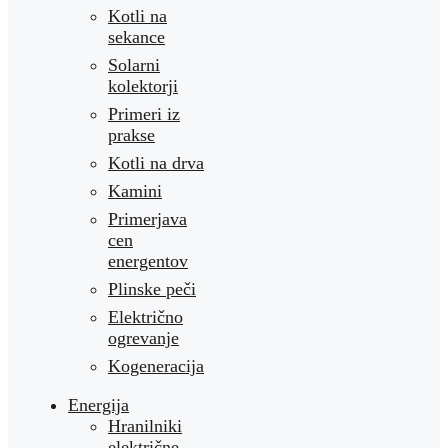
Kotli na
sekance
Solarni
kolektorji
Primeri iz
prakse
Kotli na drva
Kamini
Primerjava
cen
energentov
Plinske peči
Električno
ogrevanje
Kogeneracija
Energija
Hranilniki
električne