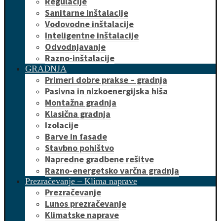
Regulacije
Sanitarne inštalacije
Vodovodne inštalacije
Inteligentne inštalacije
Odvodnjavanje
Razno-inštalacije
GRADNJA
Primeri dobre prakse – gradnja
Pasivna in nizkoenergijska hiša
Montažna gradnja
Klasična gradnja
Izolacije
Barve in fasade
Stavbno pohištvo
Napredne gradbene rešitve
Razno-energetsko varčna gradnja
Prezračevanje – Klima naprave
Prezračevanje
Lunos prezračevanje
Klimatske naprave