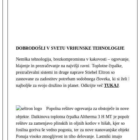
DOBRODOŠLI V SVETU VRHUNSKE TEHNOLOGIJE
Nemška tehnologija, brezkompromisna v kakovosti – ogrevanje,
hlajenje in prezračevanje na najvišji ravni. Toplotne črpalke,
prezračevalni sistemi in druge naprave Stiebel Eltron so
zasnovane za zadostitev potrebam sodobnega človeka, ki si želi le
najboljše za svojo družino in planet. Odkrijte več
TUKAJ
.
Popolna rešitev ogrevanja za obstoječe in nove
objekte. Daikinova toplotna črpalka Altherma 3 H MT je popolna
rešitev za zamenjavo plinskih in oljnih kotlov v hišah, kjer so
fosilna goriva še vedno pogosta, ter za nove stanovanjske objekte.
Ponuja visoko zmogljivost in tiho delovanje. Lastniki imajo