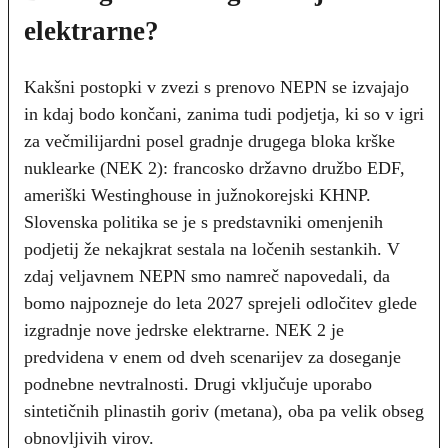
elektrarne?
Kakšni postopki v zvezi s prenovo NEPN se izvajajo
in kdaj bodo končani, zanima tudi podjetja, ki so v igri
za večmilijardni posel gradnje drugega bloka krške
nuklearke (NEK 2): francosko državno družbo EDF,
ameriški Westinghouse in južnokorejski KHNP.
Slovenska politika se je s predstavniki omenjenih
podjetij že nekajkrat sestala na ločenih sestankih. V
zdaj veljavnem NEPN smo namreč napovedali, da
bomo najpozneje do leta 2027 sprejeli odločitev glede
izgradnje nove jedrske elektrarne. NEK 2 je
predvidena v enem od dveh scenarijev za doseganje
podnebne nevtralnosti. Drugi vključuje uporabo
sintetičnih plinastih goriv (metana), oba pa velik obseg
obnovljivih virov.