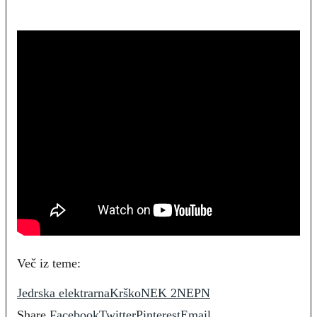
Več iz teme:
Jedrska elektrarna
Krško
NEK 2
NEPN
Share
Facebook
Twitter
Pinterest
Email