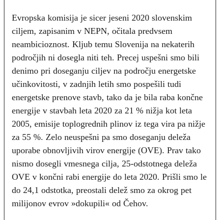
Evropska komisija je sicer jeseni 2020 slovenskim
ciljem, zapisanim v NEPN, očitala predvsem
neambicioznost. Kljub temu Slovenija na nekaterih
področjih ni dosegla niti teh. Precej uspešni smo bili
denimo pri doseganju ciljev na področju energetske
učinkovitosti, v zadnjih letih smo pospešili tudi
energetske prenove stavb, tako da je bila raba končne
energije v stavbah leta 2020 za 21 % nižja kot leta
2005, emisije toplogrednih plinov iz tega vira pa nižje
za 55 %. Zelo neuspešni pa smo doseganju deleža
uporabe obnovljivih virov energije (OVE). Prav tako
nismo dosegli vmesnega cilja, 25-odstotnega deleža
OVE v končni rabi energije do leta 2020. Prišli smo le
do 24,1 odstotka, preostali delež smo za okrog pet
milijonov evrov »dokupili« od Čehov.