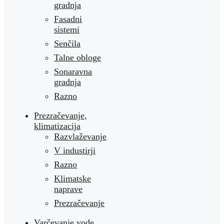
gradnja
Fasadni
sistemi
Senčila
Talne obloge
Sonaravna
gradnja
Razno
Prezračevanje,
klimatizacija
Razvlaževanje
V industirji
Razno
Klimatske
naprave
Prezračevanje
Varčevanje vode