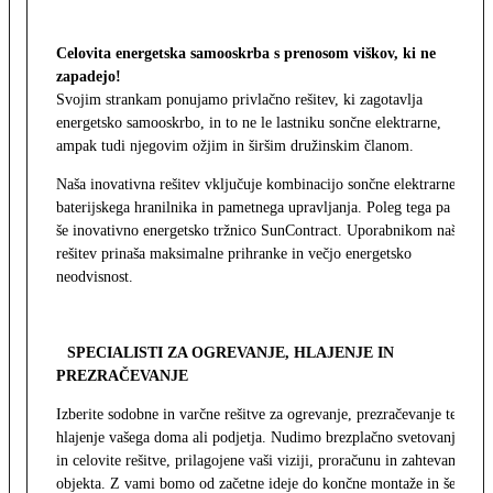
Celovita energetska samooskrba s prenosom viškov, ki ne
zapadejo!
Svojim strankam ponujamo privlačno rešitev, ki zagotavlja
energetsko samooskrbo, in to ne le lastniku sončne elektrarne,
ampak tudi njegovim ožjim in širšim družinskim članom.
Naša inovativna rešitev vključuje kombinacijo sončne elektrarne,
baterijskega hranilnika in pametnega upravljanja. Poleg tega pa
še inovativno energetsko tržnico SunContract. Uporabnikom naša
rešitev prinaša maksimalne prihranke in večjo energetsko
neodvisnost.
SPECIALISTI ZA OGREVANJE, HLAJENJE IN
PREZRAČEVANJE
Izberite sodobne in varčne rešitve za ogrevanje, prezračevanje ter
hlajenje vašega doma ali podjetja. Nudimo brezplačno svetovanje
in celovite rešitve, prilagojene vaši viziji, proračunu in zahtevam
objekta. Z vami bomo od začetne ideje do končne montaže in še