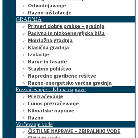
Odvodnjavanje
Razno-inštalacije
GRADNJA
Primeri dobre prakse – gradnja
Pasivna in nizkoenergijska hiša
Montažna gradnja
Klasična gradnja
Izolacije
Barve in fasade
Stavbno pohištvo
Napredne gradbene rešitve
Razno-energetsko varčna gradnja
Prezračevanje – Klima naprave
Prezračevanje
Lunos prezračevanje
Klimatske naprave
Razno
Varčevanje vode
ČISTILNE NAPRAVE – ZBIRALNIKI VODE