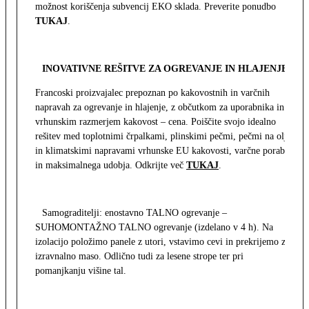
možnost koriščenja subvencij EKO sklada. Preverite ponudbo
TUKAJ
.
INOVATIVNE REŠITVE ZA OGREVANJE IN HLAJENJE
Francoski proizvajalec prepoznan po kakovostnih in varčnih
napravah za ogrevanje in hlajenje, z občutkom za uporabnika in z
vrhunskim razmerjem kakovost – cena. Poiščite svojo idealno
rešitev med toplotnimi črpalkami, plinskimi pečmi, pečmi na olje
in klimatskimi napravami vrhunske EU kakovosti, varčne porabe
in maksimalnega udobja. Odkrijte več
TUKAJ
.
Samograditelji: enostavno TALNO ogrevanje –
SUHOMONTAŽNO TALNO ogrevanje (izdelano v 4 h). Na
izolacijo položimo panele z utori, vstavimo cevi in prekrijemo z
izravnalno maso. Odlično tudi za lesene strope ter pri
pomanjkanju višine tal.