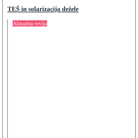
TEŠ in solarizacija dežele
Aktualna revija