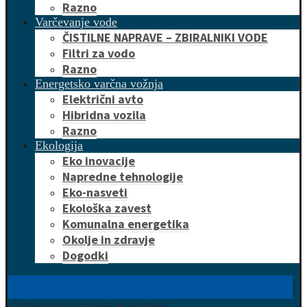
Razno
Varčevanje vode
ČISTILNE NAPRAVE – ZBIRALNIKI VODE
Filtri za vodo
Razno
Energetsko varčna vožnja
Električni avto
Hibridna vozila
Razno
Ekologija
Eko inovacije
Napredne tehnologije
Eko-nasveti
Ekološka zavest
Komunalna energetika
Okolje in zdravje
Dogodki
HITRO DO UGODNE PONUDBE