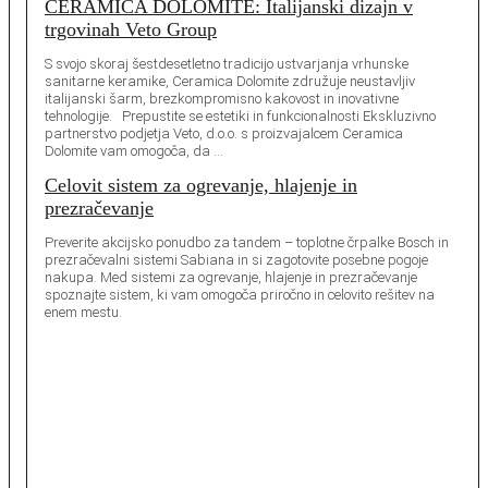
CERAMICA DOLOMITE: Italijanski dizajn v
trgovinah Veto Group
S svojo skoraj šestdesetletno tradicijo ustvarjanja vrhunske
sanitarne keramike, Ceramica Dolomite združuje neustavljiv
italijanski šarm, brezkompromisno kakovost in inovativne
tehnologije. Prepustite se estetiki in funkcionalnosti Ekskluzivno
partnerstvo podjetja Veto, d.o.o. s proizvajalcem Ceramica
Dolomite vam omogoča, da …
Celovit sistem za ogrevanje, hlajenje in
prezračevanje
Preverite akcijsko ponudbo za tandem – toplotne črpalke Bosch in
prezračevalni sistemi Sabiana in si zagotovite posebne pogoje
nakupa. Med sistemi za ogrevanje, hlajenje in prezračevanje
spoznajte sistem, ki vam omogoča priročno in celovito rešitev na
enem mestu.