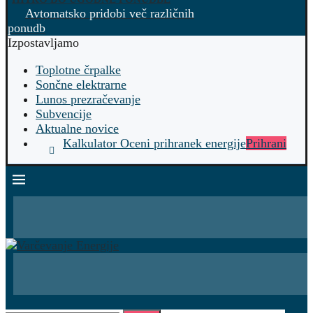
Avtomatsko pridobi več različnih
ponudb
Izpostavljamo
Toplotne črpalke
Sončne elektrarne
Lunos prezračevanje
Subvencije
Aktualne novice
Kalkulator Oceni prihranek energije
Prihrani