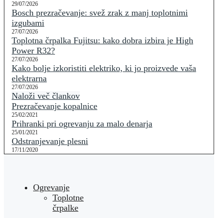
29/07/2026
Bosch prezračevanje: svež zrak z manj toplotnimi
izgubami
27/07/2026
Toplotna črpalka Fujitsu: kako dobra izbira je High
Power R32?
27/07/2026
Kako bolje izkoristiti elektriko, ki jo proizvede vaša
elektrarna
27/07/2026
Naloži več člankov
Prezračevanje kopalnice
25/02/2021
Prihranki pri ogrevanju za malo denarja
25/01/2021
Odstranjevanje plesni
17/11/2020
Ogrevanje
Toplotne
črpalke