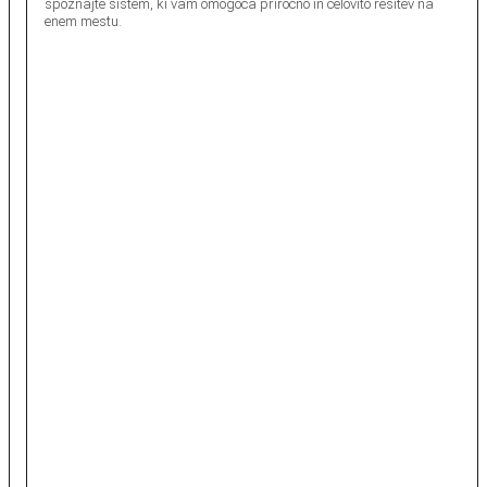
spoznajte sistem, ki vam omogoča priročno in celovito rešitev na
enem mestu.