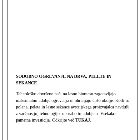
SODOBNO OGREVANJE NA DRVA, PELETE IN
SEKANCE
Tehnološko dovršene peči na lesno biomaso zagotavljajo
maksimalno udobje ogrevanja in ohranjajo čisto okolje. Kotli na
polena, pelete in lesne sekance avstrijskega proizvajalca navdušijo
z varčnostjo, tehnologijo, uporabo in udobjem. Vsekakor
pametna investicija. Odkrijte več
TUKAJ
.