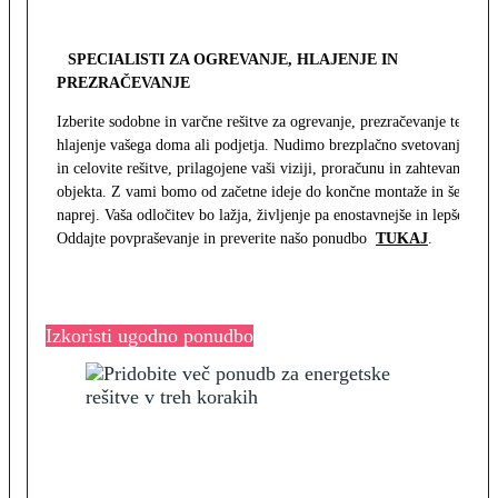
SPECIALISTI ZA OGREVANJE, HLAJENJE IN
PREZRAČEVANJE
Izberite sodobne in varčne rešitve za ogrevanje, prezračevanje ter
hlajenje vašega doma ali podjetja. Nudimo brezplačno svetovanje
in celovite rešitve, prilagojene vaši viziji, proračunu in zahtevam
objekta. Z vami bomo od začetne ideje do končne montaže in še
naprej. Vaša odločitev bo lažja, življenje pa enostavnejše in lepše.
Oddajte povpraševanje in preverite našo ponudbo
TUKAJ
.
Izkoristi ugodno ponudbo