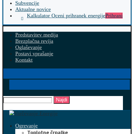
Subvencije
Aktualne novice
Kalkulator Oceni prihranek energije
Prihrani
Predstavitev medija
Brezplačna revija
Oglaševanje
Postavi vprašanje
Kontakt
Najdi
Ogrevanje
Toplotne črpalke