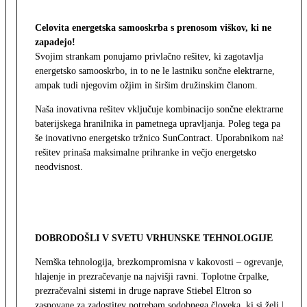
Celovita energetska samooskrba s prenosom viškov, ki ne
zapadejo!
Svojim strankam ponujamo privlačno rešitev, ki zagotavlja
energetsko samooskrbo, in to ne le lastniku sončne elektrarne,
ampak tudi njegovim ožjim in širšim družinskim članom.
Naša inovativna rešitev vključuje kombinacijo sončne elektrarne,
baterijskega hranilnika in pametnega upravljanja. Poleg tega pa
še inovativno energetsko tržnico SunContract. Uporabnikom naša
rešitev prinaša maksimalne prihranke in večjo energetsko
neodvisnost.
DOBRODOŠLI V SVETU VRHUNSKE TEHNOLOGIJE
Nemška tehnologija, brezkompromisna v kakovosti – ogrevanje,
hlajenje in prezračevanje na najvišji ravni. Toplotne črpalke,
prezračevalni sistemi in druge naprave Stiebel Eltron so
zasnovane za zadostitev potrebam sodobnega človeka, ki si želi le