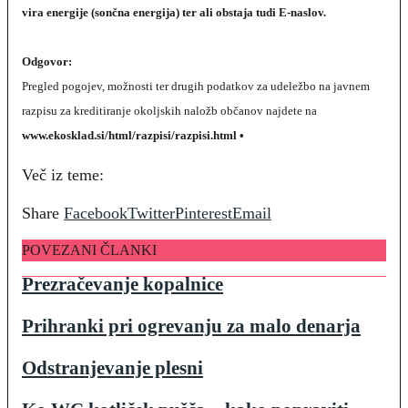
vira energije (sončna energija) ter ali obstaja tudi E-naslov.
Odgovor:
Pregled pogojev, možnosti ter drugih podatkov za udeležbo na javnem
razpisu za kreditiranje okoljskih naložb občanov najdete na
www.ekosklad.si/html/razpisi/razpisi.html •
Več iz teme:
Share
Facebook
Twitter
Pinterest
Email
POVEZANI ČLANKI
Prezračevanje kopalnice
Prihranki pri ogrevanju za malo denarja
Odstranjevanje plesni