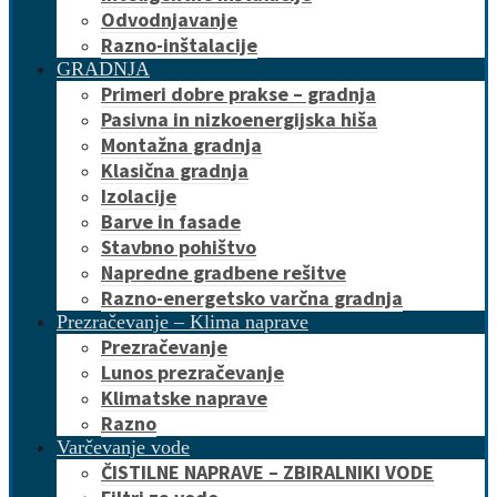
Odvodnjavanje
Razno-inštalacije
GRADNJA
Primeri dobre prakse – gradnja
Pasivna in nizkoenergijska hiša
Montažna gradnja
Klasična gradnja
Izolacije
Barve in fasade
Stavbno pohištvo
Napredne gradbene rešitve
Razno-energetsko varčna gradnja
Prezračevanje – Klima naprave
Prezračevanje
Lunos prezračevanje
Klimatske naprave
Razno
Varčevanje vode
ČISTILNE NAPRAVE – ZBIRALNIKI VODE