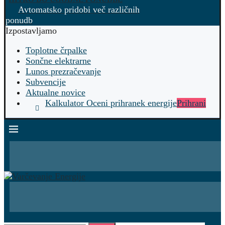
Avtomatsko pridobi več različnih
ponudb
Izpostavljamo
Toplotne črpalke
Sončne elektrarne
Lunos prezračevanje
Subvencije
Aktualne novice
Kalkulator Oceni prihranek energije
Prihrani