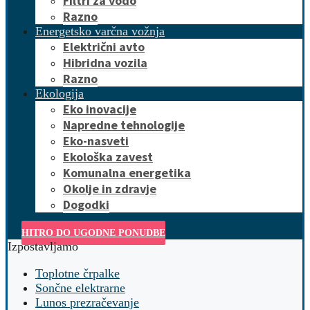
Filtri za vodo
Razno
Energetsko varčna vožnja
Električni avto
Hibridna vozila
Razno
Ekologija
Eko inovacije
Napredne tehnologije
Eko-nasveti
Ekološka zavest
Komunalna energetika
Okolje in zdravje
Dogodki
HITRO DO UGODNE PONUDBE
Izpostavljamo
Toplotne črpalke
Sončne elektrarne
Lunos prezračevanje