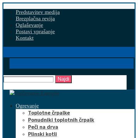
Predstavitev medija
Brezplačna revija
Oglaševanje
Postavi vprašanje
Kontakt
Najdi
Ogrevanje
Toplotne črpalke
Ponudniki toplotnih črpalk
Peči na drva
Plinski kotli