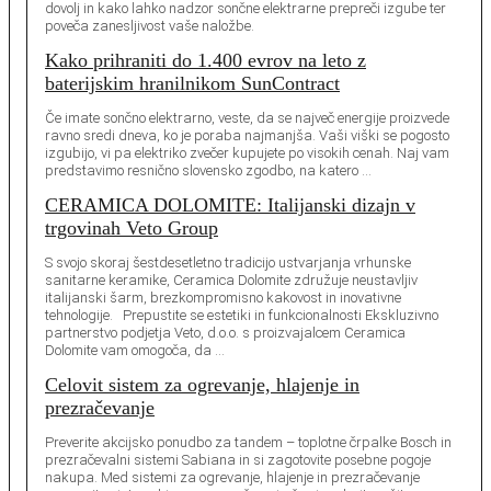
dovolj in kako lahko nadzor sončne elektrarne prepreči izgube ter
poveča zanesljivost vaše naložbe.
Kako prihraniti do 1.400 evrov na leto z
baterijskim hranilnikom SunContract
Če imate sončno elektrarno, veste, da se največ energije proizvede
ravno sredi dneva, ko je poraba najmanjša. Vaši viški se pogosto
izgubijo, vi pa elektriko zvečer kupujete po visokih cenah. Naj vam
predstavimo resnično slovensko zgodbo, na katero …
CERAMICA DOLOMITE: Italijanski dizajn v
trgovinah Veto Group
S svojo skoraj šestdesetletno tradicijo ustvarjanja vrhunske
sanitarne keramike, Ceramica Dolomite združuje neustavljiv
italijanski šarm, brezkompromisno kakovost in inovativne
tehnologije. Prepustite se estetiki in funkcionalnosti Ekskluzivno
partnerstvo podjetja Veto, d.o.o. s proizvajalcem Ceramica
Dolomite vam omogoča, da …
Celovit sistem za ogrevanje, hlajenje in
prezračevanje
Preverite akcijsko ponudbo za tandem – toplotne črpalke Bosch in
prezračevalni sistemi Sabiana in si zagotovite posebne pogoje
nakupa. Med sistemi za ogrevanje, hlajenje in prezračevanje