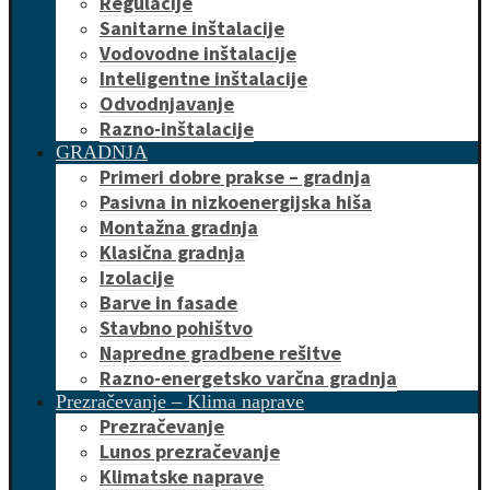
Regulacije
Sanitarne inštalacije
Vodovodne inštalacije
Inteligentne inštalacije
Odvodnjavanje
Razno-inštalacije
GRADNJA
Primeri dobre prakse – gradnja
Pasivna in nizkoenergijska hiša
Montažna gradnja
Klasična gradnja
Izolacije
Barve in fasade
Stavbno pohištvo
Napredne gradbene rešitve
Razno-energetsko varčna gradnja
Prezračevanje – Klima naprave
Prezračevanje
Lunos prezračevanje
Klimatske naprave