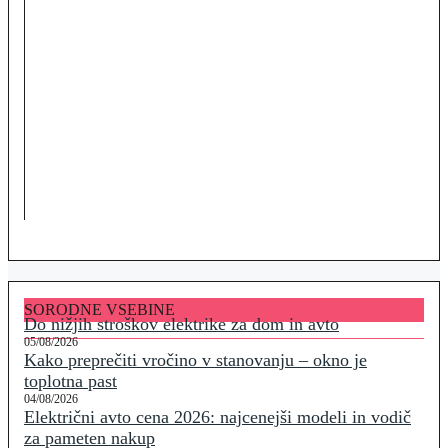
SORODNE VSEBINE
Do nižjih stroškov elektrike za dom in avto
05/08/2026
Kako preprečiti vročino v stanovanju – okno je
toplotna past
04/08/2026
Električni avto cena 2026: najcenejši modeli in vodič
za pameten nakup