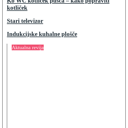
Ko WC kotliček pušča – kako popraviti
kotliček
Stari televizor
Indukcijske kuhalne plošče
Aktualna revija