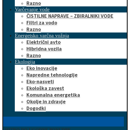
Razno
Varčevanje vode
ČISTILNE NAPRAVE – ZBIRALNIKI VODE
Filtri za vodo
Razno
Energetsko varčna vožnja
Električni avto
Hibridna vozila
Razno
Ekologija
Eko inovacije
Napredne tehnologije
Eko-nasveti
Ekološka zavest
Komunalna energetika
Okolje in zdravje
Dogodki
HITRO DO UGODNE PONUDBE