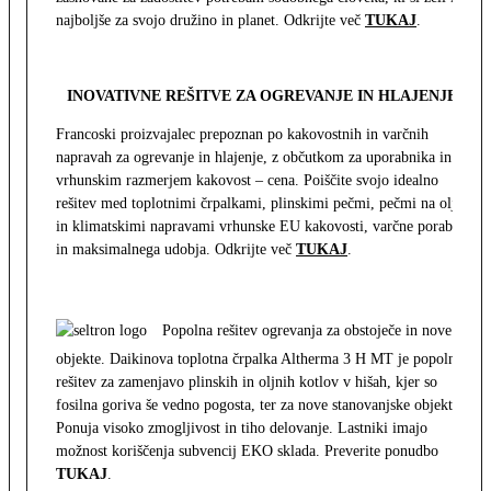
najboljše za svojo družino in planet. Odkrijte več
TUKAJ
.
INOVATIVNE REŠITVE ZA OGREVANJE IN HLAJENJE
Francoski proizvajalec prepoznan po kakovostnih in varčnih
napravah za ogrevanje in hlajenje, z občutkom za uporabnika in z
vrhunskim razmerjem kakovost – cena. Poiščite svojo idealno
rešitev med toplotnimi črpalkami, plinskimi pečmi, pečmi na olje
in klimatskimi napravami vrhunske EU kakovosti, varčne porabe
in maksimalnega udobja. Odkrijte več
TUKAJ
.
Popolna rešitev ogrevanja za obstoječe in nove
objekte. Daikinova toplotna črpalka Altherma 3 H MT je popolna
rešitev za zamenjavo plinskih in oljnih kotlov v hišah, kjer so
fosilna goriva še vedno pogosta, ter za nove stanovanjske objekte.
Ponuja visoko zmogljivost in tiho delovanje. Lastniki imajo
možnost koriščenja subvencij EKO sklada. Preverite ponudbo
TUKAJ
.