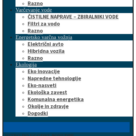
Razno
Varčevanje vode
ČISTILNE NAPRAVE – ZBIRALNIKI VODE
Filtri za vodo
Razno
Energetsko varčna vožnja
Električni avto
Hibridna vozila
Razno
Ekologija
Eko inovacije
Napredne tehnologije
Eko-nasveti
Ekološka zavest
Komunalna energetika
Okolje in zdravje
Dogodki
HITRO DO UGODNE PONUDBE