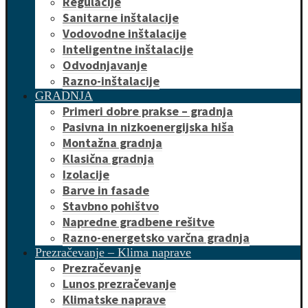
Regulacije
Sanitarne inštalacije
Vodovodne inštalacije
Inteligentne inštalacije
Odvodnjavanje
Razno-inštalacije
GRADNJA
Primeri dobre prakse – gradnja
Pasivna in nizkoenergijska hiša
Montažna gradnja
Klasična gradnja
Izolacije
Barve in fasade
Stavbno pohištvo
Napredne gradbene rešitve
Razno-energetsko varčna gradnja
Prezračevanje – Klima naprave
Prezračevanje
Lunos prezračevanje
Klimatske naprave