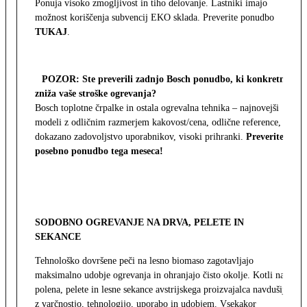
Ponuja visoko zmogljivost in tiho delovanje. Lastniki imajo
možnost koriščenja subvencij EKO sklada. Preverite ponudbo
TUKAJ
.
POZOR: Ste preverili zadnjo Bosch ponudbo, ki konkretno
zniža vaše stroške ogrevanja?
Bosch toplotne črpalke in ostala ogrevalna tehnika – najnovejši
modeli z odličnim razmerjem kakovost/cena, odlične reference,
dokazano zadovoljstvo uporabnikov, visoki prihranki.
Preverite
posebno ponudbo tega meseca!
SODOBNO OGREVANJE NA DRVA, PELETE IN
SEKANCE
Tehnološko dovršene peči na lesno biomaso zagotavljajo
maksimalno udobje ogrevanja in ohranjajo čisto okolje. Kotli na
polena, pelete in lesne sekance avstrijskega proizvajalca navdušijo
z varčnostjo, tehnologijo, uporabo in udobjem. Vsekakor