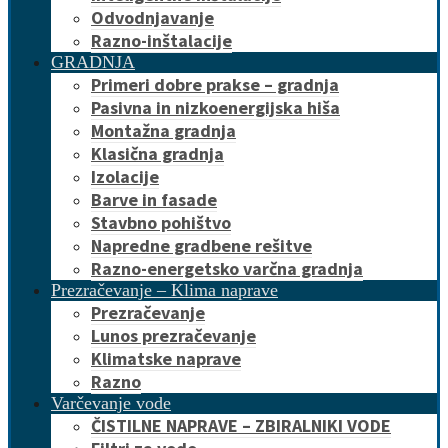
Odvodnjavanje
Razno-inštalacije
GRADNJA
Primeri dobre prakse – gradnja
Pasivna in nizkoenergijska hiša
Montažna gradnja
Klasična gradnja
Izolacije
Barve in fasade
Stavbno pohištvo
Napredne gradbene rešitve
Razno-energetsko varčna gradnja
Prezračevanje – Klima naprave
Prezračevanje
Lunos prezračevanje
Klimatske naprave
Razno
Varčevanje vode
ČISTILNE NAPRAVE – ZBIRALNIKI VODE