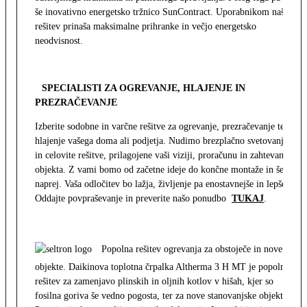
še inovativno energetsko tržnico SunContract. Uporabnikom naša
rešitev prinaša maksimalne prihranke in večjo energetsko
neodvisnost.
SPECIALISTI ZA OGREVANJE, HLAJENJE IN
PREZRAČEVANJE
Izberite sodobne in varčne rešitve za ogrevanje, prezračevanje ter
hlajenje vašega doma ali podjetja. Nudimo brezplačno svetovanje
in celovite rešitve, prilagojene vaši viziji, proračunu in zahtevam
objekta. Z vami bomo od začetne ideje do končne montaže in še
naprej. Vaša odločitev bo lažja, življenje pa enostavnejše in lepše.
Oddajte povpraševanje in preverite našo ponudbo
TUKAJ
.
Popolna rešitev ogrevanja za obstoječe in nove
objekte. Daikinova toplotna črpalka Altherma 3 H MT je popolna
rešitev za zamenjavo plinskih in oljnih kotlov v hišah, kjer so
fosilna goriva še vedno pogosta, ter za nove stanovanjske objekte.