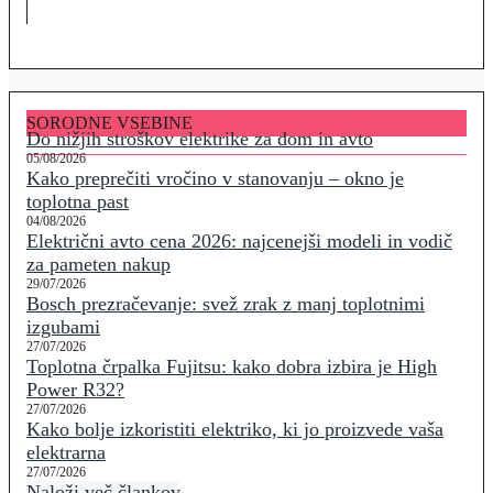
SORODNE VSEBINE
Do nižjih stroškov elektrike za dom in avto
05/08/2026
Kako preprečiti vročino v stanovanju – okno je
toplotna past
04/08/2026
Električni avto cena 2026: najcenejši modeli in vodič
za pameten nakup
29/07/2026
Bosch prezračevanje: svež zrak z manj toplotnimi
izgubami
27/07/2026
Toplotna črpalka Fujitsu: kako dobra izbira je High
Power R32?
27/07/2026
Kako bolje izkoristiti elektriko, ki jo proizvede vaša
elektrarna
27/07/2026
Naloži več člankov