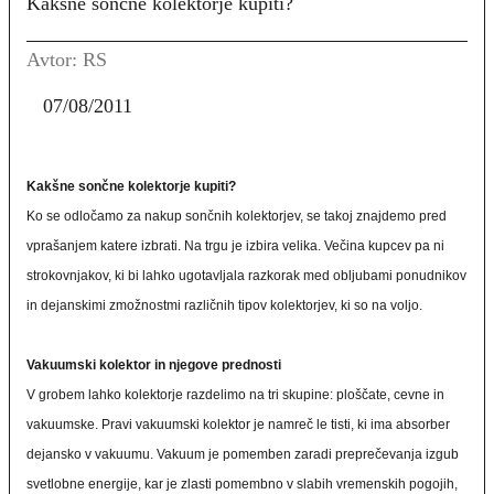
Kakšne sončne kolektorje kupiti?
Avtor: RS
07/08/2011
Kakšne sončne kolektorje kupiti?
Ko se odločamo za nakup sončnih kolektorjev, se takoj znajdemo pred
vprašanjem katere izbrati. Na trgu je izbira velika. Večina kupcev pa ni
strokovnjakov, ki bi lahko ugotavljala razkorak med obljubami ponudnikov
in dejanskimi zmožnostmi različnih tipov kolektorjev, ki so na voljo.
Vakuumski kolektor in njegove prednosti
V grobem lahko kolektorje razdelimo na tri skupine: ploščate, cevne in
vakuumske. Pravi vakuumski kolektor je namreč le tisti, ki ima absorber
dejansko v vakuumu. Vakuum je pomemben zaradi preprečevanja izgub
svetlobne energije, kar je zlasti pomembno v slabih vremenskih pogojih,