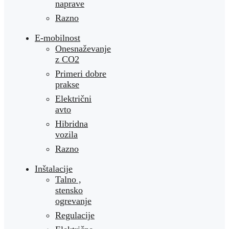
naprave
Razno
E-mobilnost
Onesnaževanje
z CO2
Primeri dobre
prakse
Električni
avto
Hibridna
vozila
Razno
Inštalacije
Talno ,
stensko
ogrevanje
Regulacije