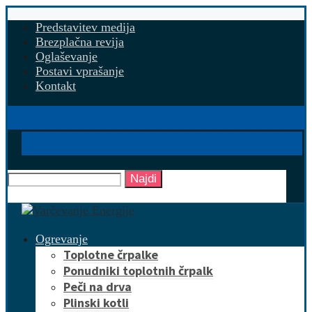
Predstavitev medija
Brezplačna revija
Oglaševanje
Postavi vprašanje
Kontakt
Najdi
Ogrevanje
Toplotne črpalke
Ponudniki toplotnih črpalk
Peči na drva
Plinski kotli