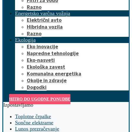
Filtri za vodo
Razno
Energetsko varčna vožnja
Električni avto
Hibridna vozila
Razno
Ekologija
Eko inovacije
Napredne tehnologije
Eko-nasveti
Ekološka zavest
Komunalna energetika
Okolje in zdravje
Dogodki
HITRO DO UGODNE PONUDBE
Izpostavljamo
Toplotne črpalke
Sončne elektrarne
Lunos prezračevanje