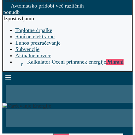
Avtomatsko pridobi več različnih
ponudb
Izpostavljamo
Toplotne črpalke
Sončne elektrarne
Lunos prezračevanje
Subvencije
Aktualne novice
Kalkulator Oceni prihranek energije
Prihrani