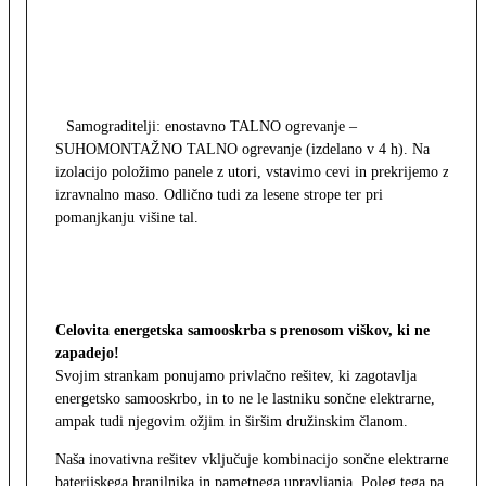
Samograditelji: enostavno TALNO ogrevanje –
SUHOMONTAŽNO TALNO ogrevanje (izdelano v 4 h). Na
izolacijo položimo panele z utori, vstavimo cevi in prekrijemo z
izravnalno maso. Odlično tudi za lesene strope ter pri
pomanjkanju višine tal.
Celovita energetska samooskrba s prenosom viškov, ki ne
zapadejo!
Svojim strankam ponujamo privlačno rešitev, ki zagotavlja
energetsko samooskrbo, in to ne le lastniku sončne elektrarne,
ampak tudi njegovim ožjim in širšim družinskim članom.
Naša inovativna rešitev vključuje kombinacijo sončne elektrarne,
baterijskega hranilnika in pametnega upravljanja. Poleg tega pa