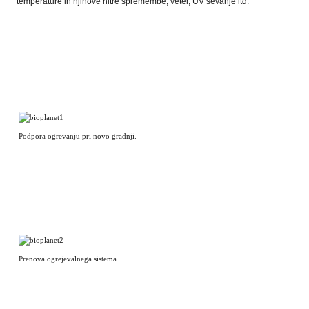
temperature in njihove hitre spremembe, veter, UV sevanje itd.
Podpora ogrevanju pri novo gradnji.
Prenova ogrejevalnega sistema