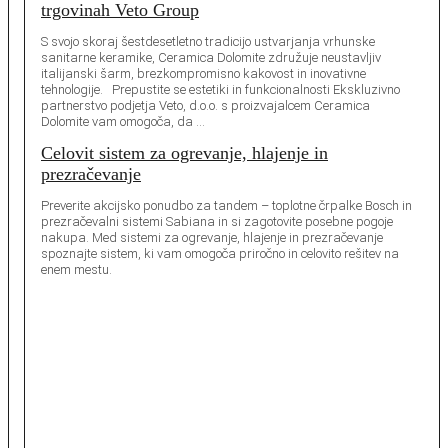
trgovinah Veto Group
S svojo skoraj šestdesetletno tradicijo ustvarjanja vrhunske
sanitarne keramike, Ceramica Dolomite združuje neustavljiv
italijanski šarm, brezkompromisno kakovost in inovativne
tehnologije. Prepustite se estetiki in funkcionalnosti Ekskluzivno
partnerstvo podjetja Veto, d.o.o. s proizvajalcem Ceramica
Dolomite vam omogoča, da …
Celovit sistem za ogrevanje, hlajenje in
prezračevanje
Preverite akcijsko ponudbo za tandem – toplotne črpalke Bosch in
prezračevalni sistemi Sabiana in si zagotovite posebne pogoje
nakupa. Med sistemi za ogrevanje, hlajenje in prezračevanje
spoznajte sistem, ki vam omogoča priročno in celovito rešitev na
enem mestu.