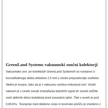
GreenLand Systems vakuumski sončni kolektorji
Vakuumske cevi pri kolektorjih GreenLand Systems® so narejene iz
borosilikatnega stekla debeline 2,5 mm z visoko prepustnostjo svetlobe.
Steklo je enojno, tako da je v vakuumu celotna notranjost cevi. Visoki
vakuum je v ceveh zaradi zmanjšanja toplotnih izgub ter zaradi zaščite
vseh aktivnih delov kolektorja pred zunanjimi vplivi. Tlak v ceveh je pod
0,001Pa. Tesnjenje med stekleno cevjo in kovinsko ploščo je izvedeno z