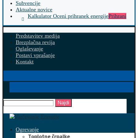
Subvencije
Aktualne novice
Kalkulator Oceni prihranek energije
Prihrani
Predstavitev medija
Brezplačna revija
Oglaševanje
Postavi vprašanje
Kontakt
Najdi
Ogrevanje
Toplotne črpalke