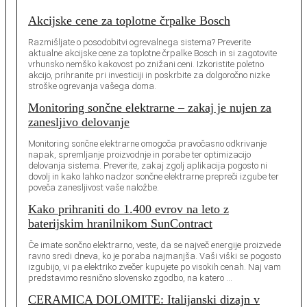
Akcijske cene za toplotne črpalke Bosch
Razmišljate o posodobitvi ogrevalnega sistema? Preverite
aktualne akcijske cene za toplotne črpalke Bosch in si zagotovite
vrhunsko nemško kakovost po znižani ceni. Izkoristite poletno
akcijo, prihranite pri investiciji in poskrbite za dolgoročno nizke
stroške ogrevanja vašega doma.
Monitoring sončne elektrarne – zakaj je nujen za
zanesljivo delovanje
Monitoring sončne elektrarne omogoča pravočasno odkrivanje
napak, spremljanje proizvodnje in porabe ter optimizacijo
delovanja sistema. Preverite, zakaj zgolj aplikacija pogosto ni
dovolj in kako lahko nadzor sončne elektrarne prepreči izgube ter
poveča zanesljivost vaše naložbe.
Kako prihraniti do 1.400 evrov na leto z
baterijskim hranilnikom SunContract
Če imate sončno elektrarno, veste, da se največ energije proizvede
ravno sredi dneva, ko je poraba najmanjša. Vaši viški se pogosto
izgubijo, vi pa elektriko zvečer kupujete po visokih cenah. Naj vam
predstavimo resnično slovensko zgodbo, na katero …
CERAMICA DOLOMITE: Italijanski dizajn v