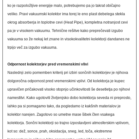
ko je razpoložljive energije malo, potrebujemo pa jo takrat običajno
veliko. Pravi vakuumski kolektor ima torej le eno plast debelega stekla
okrog absorberja in toplotne cevi (Heat Pipe), kompletna notranjost cevi
pa je v visokem vakuumu. Tehnične rešitve kako preprečevati izgubo
vakuuma so že nekaj let znane in visokokvalitetni kolektorji dandanes ne
trpijo več za izgubo vakuuma.
Odpornost kolektorjev pred vremenskimi vlivi
Naslednji zelo pomemben kriterij pri izbiri sončnih kolektorjev je njihova
dolgoročna odpornost pred vremenskimi vplivi. Od kolektorja je kupec
upravičen pričakovati visoko stopnjo učinkovitosti še desetletja po njihovi
namestitvi. Kako ugotoviti življenjsko dobo kolektorja seveda ni preprosto,
lahko pa si pomagamo tako, da pogledamo iz kakšnih materialov je
kolektor narejen. Zagotovo so umetne mase šibek člen vsakega
kolektorja. Sončni kolektorji so trajno izpostavljeni atmosferskim vplivom,
kot so: dež, sonce, prah, oksidacija, sneg, led, toča, ekstremne