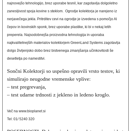
najnovejšo tehnologijo, brez uporabe tesnil, kar zagotavlja dolgoletno
zanesljivost spoja kovine s steklom. Ogrodje kolektorja je narejeno iz
nerjavečega jekla. Pritrditev cevi na ogrodje je izvedena s pomočjo Al
čepov in kovinskih sponk, brez uporabe plastike, ki bi v nekaj letih
preperela. Najsodobnejša proizvodna tehnologija in uporaba
najkvalitetnejših materialov kolektorjem GreenLand Systems zagotavlja
dolgo življenjsko dobo brez bistvenega zmanjšanja učinkovitosti še
desetletja po namestitvi.
Sončni Kolektorji so uspešno opravili vrsto testov, ki
simulirajo neugodne vremenske vplive:
– test pregrevanja,
– test udarne trdnosti z jekleno in ledeno kroglo.
Več na www.bioplanet.si
Tel: 01/ 5240 320