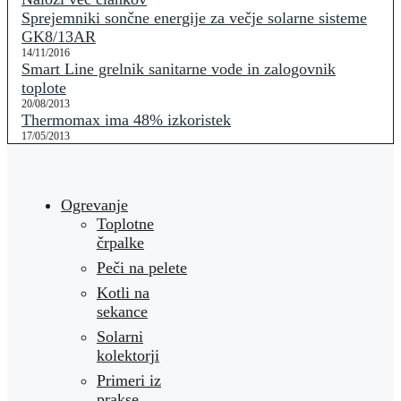
Sprejemniki sončne energije za večje solarne sisteme
GK8/13AR
14/11/2016
Smart Line grelnik sanitarne vode in zalogovnik
toplote
20/08/2013
Thermomax ima 48% izkoristek
17/05/2013
Ogrevanje
Toplotne
črpalke
Peči na pelete
Kotli na
sekance
Solarni
kolektorji
Primeri iz
prakse