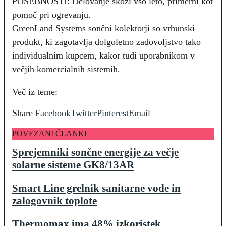
POSEBNOSTI: Delovanje skozi vso leto, primerni kot
pomoč pri ogrevanju.
GreenLand Systems sončni kolektorji so vrhunski
produkt, ki zagotavlja dolgoletno zadovoljstvo tako
individualnim kupcem, kakor tudi uporabnikom v
večjih komercialnih sistemih.
Več iz teme:
Share
Facebook
Twitter
Pinterest
Email
POVEZANI ČLANKI
Sprejemniki sončne energije za večje
solarne sisteme GK8/13AR
Smart Line grelnik sanitarne vode in
zalogovnik toplote
Thermomax ima 48% izkoristek