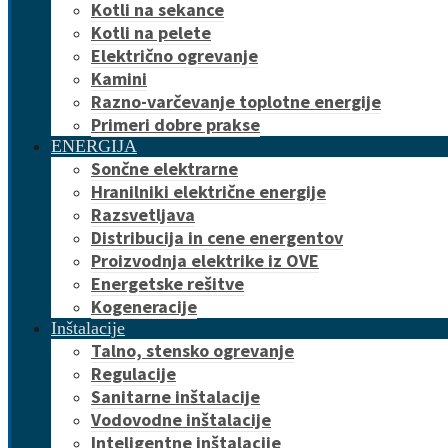
Kotli na sekance
Kotli na pelete
Električno ogrevanje
Kamini
Razno-varčevanje toplotne energije
Primeri dobre prakse
ENERGIJA
Sončne elektrarne
Hranilniki električne energije
Razsvetljava
Distribucija in cene energentov
Proizvodnja elektrike iz OVE
Energetske rešitve
Kogeneracije
Inštalacije
Talno, stensko ogrevanje
Regulacije
Sanitarne inštalacije
Vodovodne inštalacije
Inteligentne inštalacije