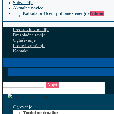
Subvencije
Aktualne novice
Kalkulator Oceni prihranek energije
Prihrani
Predstavitev medija
Brezplačna revija
Oglaševanje
Postavi vprašanje
Kontakt
Najdi
Ogrevanje
Toplotne črpalke