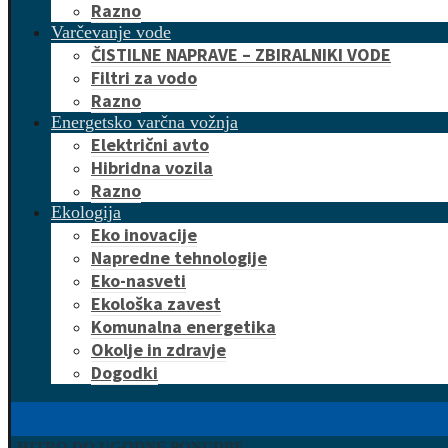
Razno
Varčevanje vode
ČISTILNE NAPRAVE – ZBIRALNIKI VODE
Filtri za vodo
Razno
Energetsko varčna vožnja
Električni avto
Hibridna vozila
Razno
Ekologija
Eko inovacije
Napredne tehnologije
Eko-nasveti
Ekološka zavest
Komunalna energetika
Okolje in zdravje
Dogodki
HITRO DO UGODNE PONUDBE