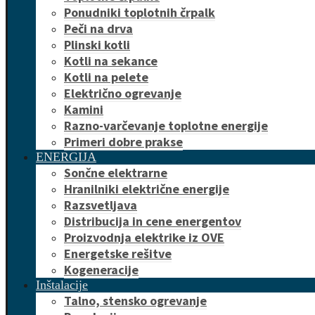
Ponudniki toplotnih črpalk
Peči na drva
Plinski kotli
Kotli na sekance
Kotli na pelete
Električno ogrevanje
Kamini
Razno-varčevanje toplotne energije
Primeri dobre prakse
ENERGIJA
Sončne elektrarne
Hranilniki električne energije
Razsvetljava
Distribucija in cene energentov
Proizvodnja elektrike iz OVE
Energetske rešitve
Kogeneracije
Inštalacije
Talno, stensko ogrevanje