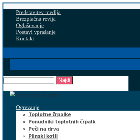
Predstavitev medija
Brezplačna revija
Oglaševanje
Postavi vprašanje
Kontakt
Najdi
Ogrevanje
Toplotne črpalke
Ponudniki toplotnih črpalk
Peči na drva
Plinski kotli