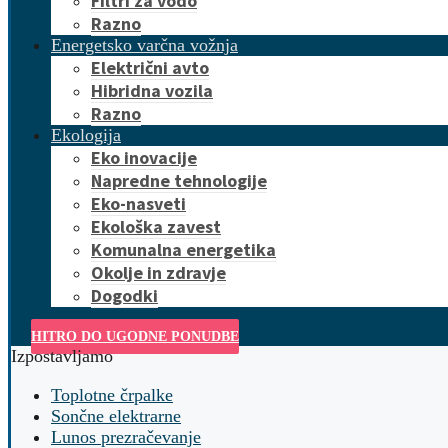
Filtri za vodo
Razno
Energetsko varčna vožnja
Električni avto
Hibridna vozila
Razno
Ekologija
Eko inovacije
Napredne tehnologije
Eko-nasveti
Ekološka zavest
Komunalna energetika
Okolje in zdravje
Dogodki
HITRO DO UGODNE PONUDBE
Izpostavljamo
Toplotne črpalke
Sončne elektrarne
Lunos prezračevanje