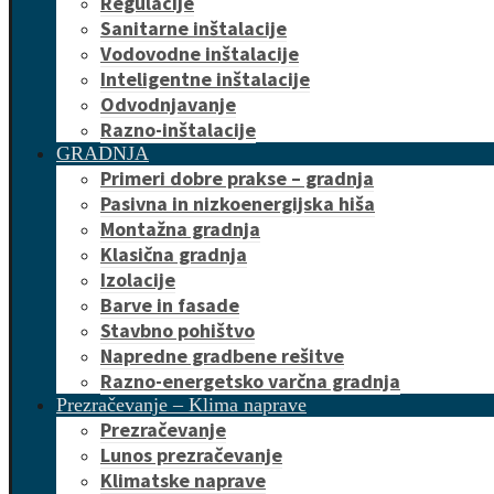
Regulacije
Sanitarne inštalacije
Vodovodne inštalacije
Inteligentne inštalacije
Odvodnjavanje
Razno-inštalacije
GRADNJA
Primeri dobre prakse – gradnja
Pasivna in nizkoenergijska hiša
Montažna gradnja
Klasična gradnja
Izolacije
Barve in fasade
Stavbno pohištvo
Napredne gradbene rešitve
Razno-energetsko varčna gradnja
Prezračevanje – Klima naprave
Prezračevanje
Lunos prezračevanje
Klimatske naprave