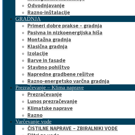
Odvodnjavanje
Razno-inštalacije
GRADNJA
Primeri dobre prakse – gradnja
Pasivna in nizkoenergijska hiša
Montažna gradnja
Klasična gradnja
Izolacije
Barve in fasade
Stavbno pohištvo
Napredne gradbene rešitve
Razno-energetsko varčna gradnja
Prezračevanje – Klima naprave
Prezračevanje
Lunos prezračevanje
Klimatske naprave
Razno
Varčevanje vode
ČISTILNE NAPRAVE – ZBIRALNIKI VODE