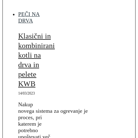
PEČI NA
DRVA
Klasični in
kombinirani
kotli na
drva in
pelete
KWB
14/03/2023
Nakup
novega sistema za ogrevanje je
proces, pri
katerem je
potrebno
upoštevati več