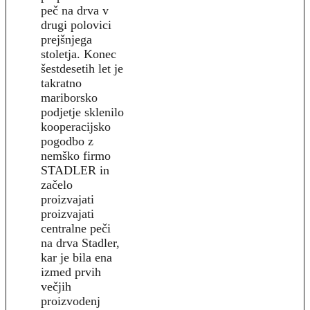
peč na drva v
drugi polovici
prejšnjega
stoletja. Konec
šestdesetih let je
takratno
mariborsko
podjetje sklenilo
kooperacijsko
pogodbo z
nemško firmo
STADLER in
začelo
proizvajati
proizvajati
centralne peči
na drva Stadler,
kar je bila ena
izmed prvih
večjih
proizvodenj