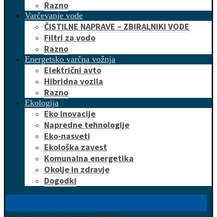
Razno
Varčevanje vode
ČISTILNE NAPRAVE – ZBIRALNIKI VODE
Filtri za vodo
Razno
Energetsko varčna vožnja
Električni avto
Hibridna vozila
Razno
Ekologija
Eko inovacije
Napredne tehnologije
Eko-nasveti
Ekološka zavest
Komunalna energetika
Okolje in zdravje
Dogodki
HITRO DO UGODNE PONUDBE