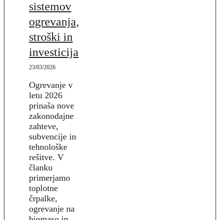
sistemov
ogrevanja,
stroški in
investicija
23/03/2026
Ogrevanje v
letu 2026
prinaša nove
zakonodajne
zahteve,
subvencije in
tehnološke
rešitve. V
članku
primerjamo
toplotne
črpalke,
ogrevanje na
biomaso in