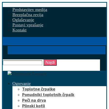
Predstavitev medija
Brezplačna revija
Oglaševanje
Postavi vprašanje
Kontakt
Najdi
Ogrevanje
Toplotne črpalke
Ponudniki toplotnih črpalk
Peči na drva
Plinski kotli