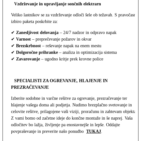
Vzdrževanje in upravljanje sončnih elektrarn
Veliko lastnikov se za vzdrževanje odloči šele ob težavah. S pravočasno
izbiro paketa poskrbite za:
✔
Zanesljivost delovanja
– 24/7 nadzor in odpravo napak
✔
Varnost
– preprečevanje požarov in okvar
✔
Brezskrbnost
– reševanje napak na enem mestu
✔
Dolgoročne prihranke
– analiza in optimizacija sistema
✔
Zavarovanje
– ugodno kritje prek krovne police
SPECIALISTI ZA OGREVANJE, HLAJENJE IN
PREZRAČEVANJE
Izberite sodobne in varčne rešitve za ogrevanje, prezračevanje ter
hlajenje vašega doma ali podjetja. Nudimo brezplačno svetovanje in
celovite rešitve, prilagojene vaši viziji, proračunu in zahtevam objekta.
Z vami bomo od začetne ideje do končne montaže in še naprej. Vaša
odločitev bo lažja, življenje pa enostavnejše in lepše. Oddajte
povpraševanje in preverite našo ponudbo
TUKAJ
.