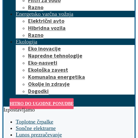
Filtri za vodo
Razno
Energetsko varčna vožnja
Električni avto
Hibridna vozila
Razno
Ekologija
Eko inovacije
Napredne tehnologije
Eko-nasveti
Ekološka zavest
Komunalna energetika
Okolje in zdravje
Dogodki
HITRO DO UGODNE PONUDBE
Izpostavljamo
Toplotne črpalke
Sončne elektrarne
Lunos prezračevanje