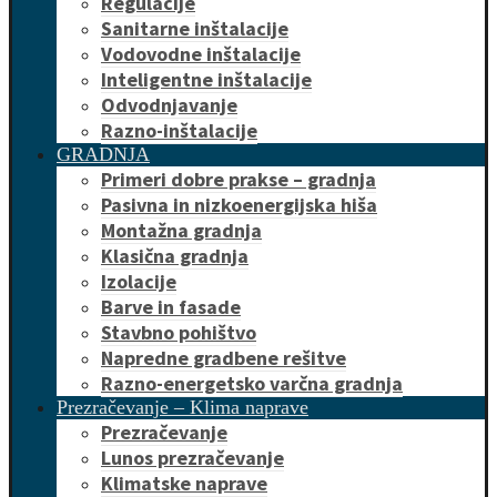
Regulacije
Sanitarne inštalacije
Vodovodne inštalacije
Inteligentne inštalacije
Odvodnjavanje
Razno-inštalacije
GRADNJA
Primeri dobre prakse – gradnja
Pasivna in nizkoenergijska hiša
Montažna gradnja
Klasična gradnja
Izolacije
Barve in fasade
Stavbno pohištvo
Napredne gradbene rešitve
Razno-energetsko varčna gradnja
Prezračevanje – Klima naprave
Prezračevanje
Lunos prezračevanje
Klimatske naprave