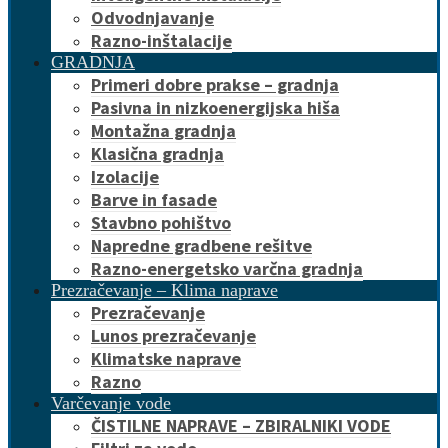
Odvodnjavanje
Razno-inštalacije
GRADNJA
Primeri dobre prakse – gradnja
Pasivna in nizkoenergijska hiša
Montažna gradnja
Klasična gradnja
Izolacije
Barve in fasade
Stavbno pohištvo
Napredne gradbene rešitve
Razno-energetsko varčna gradnja
Prezračevanje – Klima naprave
Prezračevanje
Lunos prezračevanje
Klimatske naprave
Razno
Varčevanje vode
ČISTILNE NAPRAVE – ZBIRALNIKI VODE