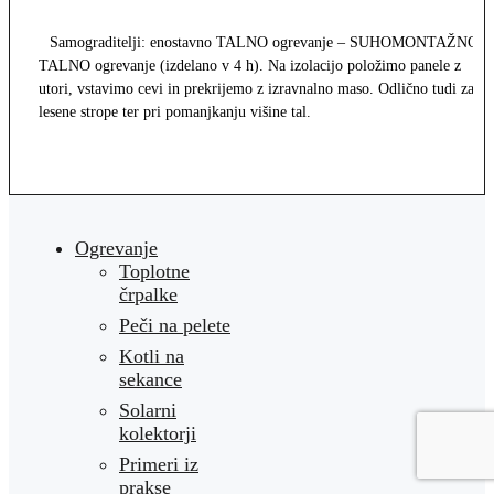
Samograditelji: enostavno TALNO ogrevanje – SUHOMONTAŽNO
TALNO ogrevanje (izdelano v 4 h). Na izolacijo položimo panele z
utori, vstavimo cevi in prekrijemo z izravnalno maso. Odlično tudi za
lesene strope ter pri pomanjkanju višine tal.
Ogrevanje
Toplotne
črpalke
Peči na pelete
Kotli na
sekance
Solarni
kolektorji
Primeri iz
prakse