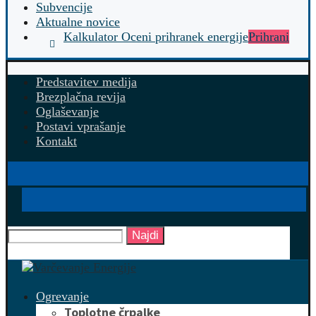
Subvencije
Aktualne novice
Kalkulator Oceni prihranek energije
Prihrani
Predstavitev medija
Brezplačna revija
Oglaševanje
Postavi vprašanje
Kontakt
Najdi
Ogrevanje
Toplotne črpalke