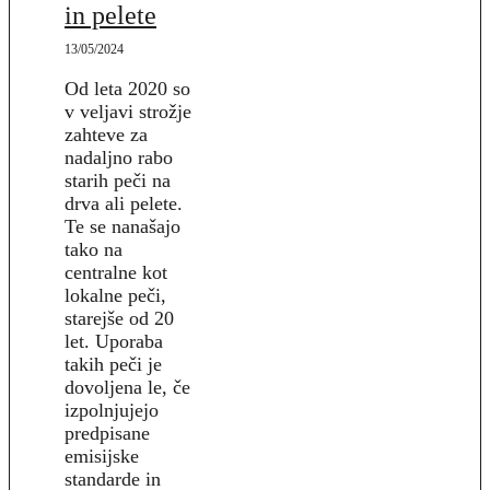
in pelete
13/05/2024
Od leta 2020 so
v veljavi strožje
zahteve za
nadaljno rabo
starih peči na
drva ali pelete.
Te se nanašajo
tako na
centralne kot
lokalne peči,
starejše od 20
let. Uporaba
takih peči je
dovoljena le, če
izpolnjujejo
predpisane
emisijske
standarde in