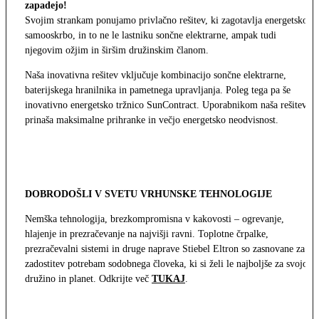
zapadejo!
Svojim strankam ponujamo privlačno rešitev, ki zagotavlja energetsko
samooskrbo, in to ne le lastniku sončne elektrarne, ampak tudi
njegovim ožjim in širšim družinskim članom.
Naša inovativna rešitev vključuje kombinacijo sončne elektrarne,
baterijskega hranilnika in pametnega upravljanja. Poleg tega pa še
inovativno energetsko tržnico SunContract. Uporabnikom naša rešitev
prinaša maksimalne prihranke in večjo energetsko neodvisnost.
DOBRODOŠLI V SVETU VRHUNSKE TEHNOLOGIJE
Nemška tehnologija, brezkompromisna v kakovosti – ogrevanje,
hlajenje in prezračevanje na najvišji ravni. Toplotne črpalke,
prezračevalni sistemi in druge naprave Stiebel Eltron so zasnovane za
zadostitev potrebam sodobnega človeka, ki si želi le najboljše za svojo
družino in planet. Odkrijte več
TUKAJ
.