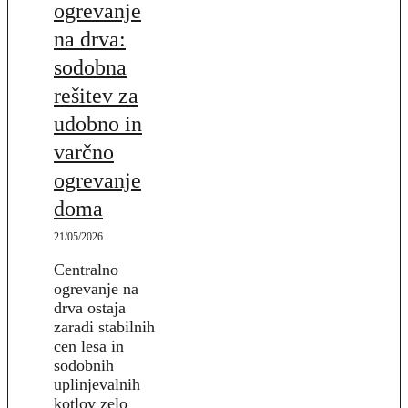
ogrevanje
na drva:
sodobna
rešitev za
udobno in
varčno
ogrevanje
doma
21/05/2026
Centralno
ogrevanje na
drva ostaja
zaradi stabilnih
cen lesa in
sodobnih
uplinjevalnih
kotlov zelo