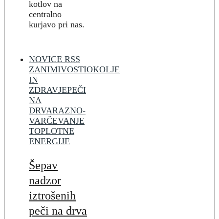
kotlov na
centralno
kurjavo pri nas.
NOVICE RSS
ZANIMIVOSTI
OKOLJE
IN
ZDRAVJE
PEČI
NA
DRVA
RAZNO-
VARČEVANJE
TOPLOTNE
ENERGIJE
Šepav
nadzor
iztrošenih
peči na drva