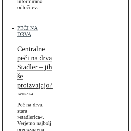
informirano
odločitev.
PEČI NA
DRVA
Centralne
peči na drva
Stadler – jih
še
proizvajajo?
14/10/2024
Peč na drva,
stara
»stadlerica«.
Verjetno najbolj
prepoznavna