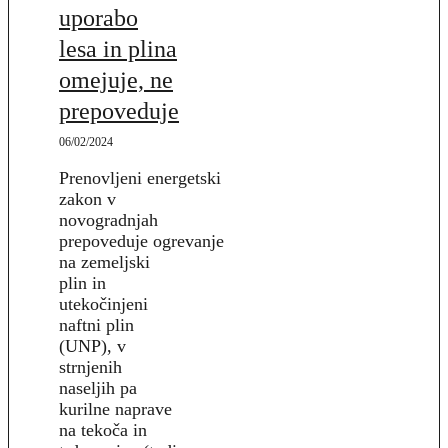
uporabo
lesa in plina
omejuje, ne
prepoveduje
06/02/2024
Prenovljeni energetski
zakon v
novogradnjah
prepoveduje ogrevanje
na zemeljski
plin in
utekočinjeni
naftni plin
(UNP), v
strnjenih
naseljih pa
kurilne naprave
na tekoča in