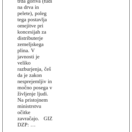
trda goriva (tudi
na drva in
pelete), poleg
tega postavlja
omejitve pri
koncesijah za
distributerje
zemeljskega
plina. V
javnosti je
veliko
razburjenja, češ
da je zakon
nesprejemljiv in
močno posega v
življenje ljudi.
Na pristojnem
ministrstvu
očitke
zavračajo. GIZ
DZP: …