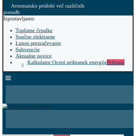
Avtomatsko pridobi več različnih
ponudb
Izpostavljamo
Toplotne črpalke
Sončne elektrarne
Lunos prezračevanje
Subvencije
Aktualne novice
Kalkulator Oceni prihranek energije
Prihrani