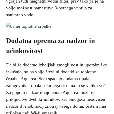
vgrajen tudi magnetni vodni filter, prav tako pa je na
voljo možnost namestitve 3-potnega ventila za
sanitarno vodo.
Dodatna oprema za nadzor in
učinkovitost
Da bi še dodatno izboljšali zmogljivost in uporabniško
izkušnjo, so na voljo številni dodatki za toplotne
črpalke Aquarea. Sem spadajo dodatna tipala
zalogovnika, tipala solarnega sistema in še veliko več.
Za popoln nadzor imajo enote Aquarea možnost
priključitve dveh krmilnikov, kar omogoča neodvisen
nadzor dvehobmočij znotraj vašega doma. Sistem ima
priložen tudi Wi-fi vmesnik.