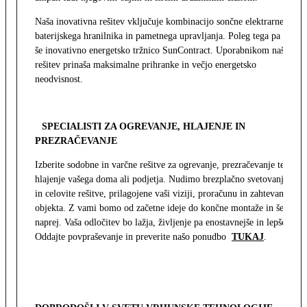
Naša inovativna rešitev vključuje kombinacijo sončne elektrarne,
baterijskega hranilnika in pametnega upravljanja. Poleg tega pa
še inovativno energetsko tržnico SunContract. Uporabnikom naša
rešitev prinaša maksimalne prihranke in večjo energetsko
neodvisnost.
SPECIALISTI ZA OGREVANJE, HLAJENJE IN
PREZRAČEVANJE
Izberite sodobne in varčne rešitve za ogrevanje, prezračevanje ter
hlajenje vašega doma ali podjetja. Nudimo brezplačno svetovanje
in celovite rešitve, prilagojene vaši viziji, proračunu in zahtevam
objekta. Z vami bomo od začetne ideje do končne montaže in še
naprej. Vaša odločitev bo lažja, življenje pa enostavnejše in lepše.
Oddajte povpraševanje in preverite našo ponudbo
TUKAJ
.