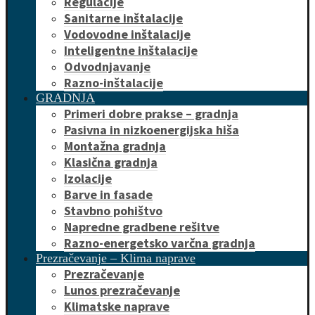
Regulacije
Sanitarne inštalacije
Vodovodne inštalacije
Inteligentne inštalacije
Odvodnjavanje
Razno-inštalacije
GRADNJA
Primeri dobre prakse – gradnja
Pasivna in nizkoenergijska hiša
Montažna gradnja
Klasična gradnja
Izolacije
Barve in fasade
Stavbno pohištvo
Napredne gradbene rešitve
Razno-energetsko varčna gradnja
Prezračevanje – Klima naprave
Prezračevanje
Lunos prezračevanje
Klimatske naprave