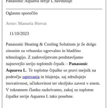
Panasonic Aquarea serije L navdušuje
Oglasno sporočilo
Avtor: Manuela Horvat
11/10/2023
Panasonic Heating & Cooling Solutions je že dolgo
sinonim za vrhunsko ogrevalno in hladilno
tehnologijo. Z zadovoljstvom predstavljamo
najnovejšo serijo toplotnih črpalk –
Panasonic
Aquarea L
. Te toplotne črpalke so pravi mejnik na
področju
ogrevanja
in hlajenja, saj združujejo
inovativnost, učinkovitost ter okoljsko zavest v enem.
V tokratnem članku razkrivamo, zakaj so toplotne
črpalke serije Aquarea L tako posebne.