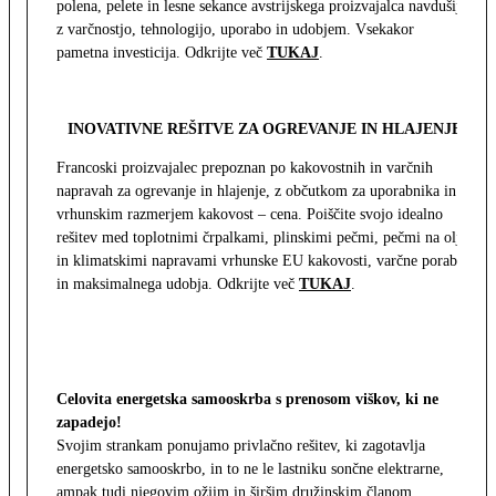
polena, pelete in lesne sekance avstrijskega proizvajalca navdušijo
z varčnostjo, tehnologijo, uporabo in udobjem. Vsekakor
pametna investicija. Odkrijte več
TUKAJ
.
INOVATIVNE REŠITVE ZA OGREVANJE IN HLAJENJE
Francoski proizvajalec prepoznan po kakovostnih in varčnih
napravah za ogrevanje in hlajenje, z občutkom za uporabnika in z
vrhunskim razmerjem kakovost – cena. Poiščite svojo idealno
rešitev med toplotnimi črpalkami, plinskimi pečmi, pečmi na olje
in klimatskimi napravami vrhunske EU kakovosti, varčne porabe
in maksimalnega udobja. Odkrijte več
TUKAJ
.
Celovita energetska samooskrba s prenosom viškov, ki ne
zapadejo!
Svojim strankam ponujamo privlačno rešitev, ki zagotavlja
energetsko samooskrbo, in to ne le lastniku sončne elektrarne,
ampak tudi njegovim ožjim in širšim družinskim članom.