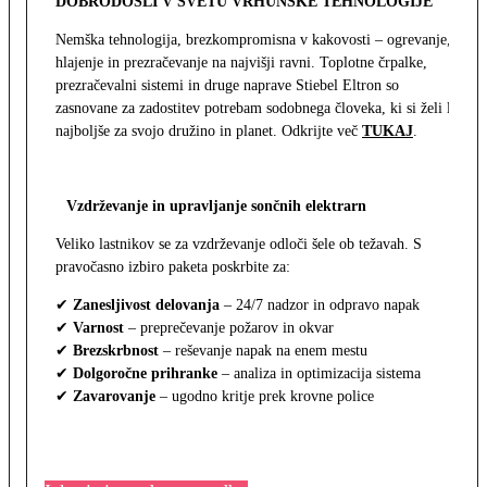
DOBRODOŠLI V SVETU VRHUNSKE TEHNOLOGIJE
Nemška tehnologija, brezkompromisna v kakovosti – ogrevanje,
hlajenje in prezračevanje na najvišji ravni. Toplotne črpalke,
prezračevalni sistemi in druge naprave Stiebel Eltron so
zasnovane za zadostitev potrebam sodobnega človeka, ki si želi le
najboljše za svojo družino in planet. Odkrijte več
TUKAJ
.
Vzdrževanje in upravljanje sončnih elektrarn
Veliko lastnikov se za vzdrževanje odloči šele ob težavah. S
pravočasno izbiro paketa poskrbite za:
✔
Zanesljivost delovanja
– 24/7 nadzor in odpravo napak
✔
Varnost
– preprečevanje požarov in okvar
✔
Brezskrbnost
– reševanje napak na enem mestu
✔
Dolgoročne prihranke
– analiza in optimizacija sistema
✔
Zavarovanje
– ugodno kritje prek krovne police