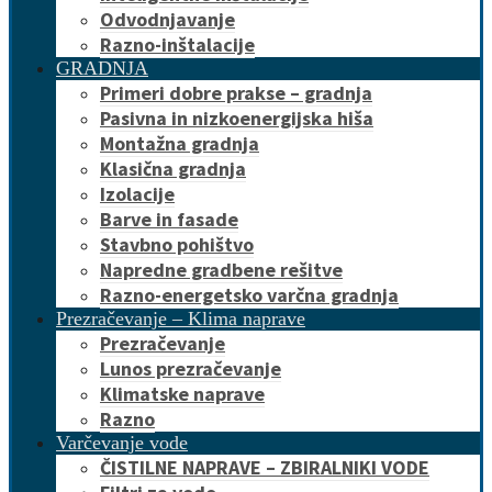
Odvodnjavanje
Razno-inštalacije
GRADNJA
Primeri dobre prakse – gradnja
Pasivna in nizkoenergijska hiša
Montažna gradnja
Klasična gradnja
Izolacije
Barve in fasade
Stavbno pohištvo
Napredne gradbene rešitve
Razno-energetsko varčna gradnja
Prezračevanje – Klima naprave
Prezračevanje
Lunos prezračevanje
Klimatske naprave
Razno
Varčevanje vode
ČISTILNE NAPRAVE – ZBIRALNIKI VODE