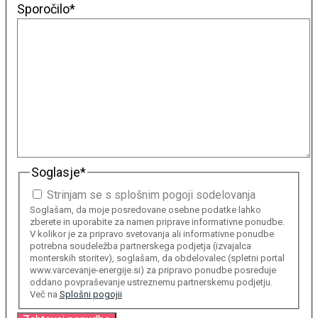
Sporočilo
*
Soglasje
*
Strinjam se s splošnim pogoji sodelovanja
Soglašam, da moje posredovane osebne podatke lahko
zberete in uporabite za namen priprave informativne ponudbe.
V kolikor je za pripravo svetovanja ali informativne ponudbe
potrebna soudeležba partnerskega podjetja (izvajalca
monterskih storitev), soglašam, da obdelovalec (spletni portal
www.varcevanje-energije.si) za pripravo ponudbe posreduje
oddano povpraševanje ustreznemu partnerskemu podjetju.
Več na
Splošni pogojii