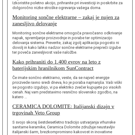
Izkoristite poletno akcijo, prihranite pri investiciji in poskrbite za
dolgoročno nizke stroške ogrevanja vašega doma.
Monitoring sončne elektrarne – zakaj je nujen za
zanesljivo delovanje
Monitoring sončne elektrarne omogoča pravočasno odkrivanje
napak, spremljanje proizvodnje in porabe ter optimizacijo
delovanja sistema. Preverite, zakaj zgolj aplikacija pogosto ni
dovolj in kako lahko nadzor sončne elektrarne prepreči izgube
ter poveča zanesljivost vaše naložbe.
Kako prihraniti do 1.400 evrov na leto z
baterijskim hranilnikom SunContract
Če imate sončno elektrarno, veste, da se največ energije
proizvede ravno sredi dneva, ko je poraba najmanjša. Vaši viški
se pogosto izgubijo, vi pa elektriko zvečer kupujete po visokih
cenah. Naj vam predstavimo resnično slovensko zgodbo, na
katero …
CERAMICA DOLOMITE: Italijanski dizajn v
trgovinah Veto Group
S svojo skoraj šestdesetletno tradicijo ustvarjanja vrhunske
sanitarne keramike, Ceramica Dolomite združuje neustavljiv
italijanski šarm, brezkompromisno kakovost in inovativne