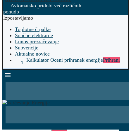
Avtomatsko pridobi več različnih
ponudb
Izpostavljamo
Toplotne črpalke
Sončne elektrarne
Lunos prezračevanje
Subvencije
Aktualne novice
Kalkulator Oceni prihranek energije
Prihrani