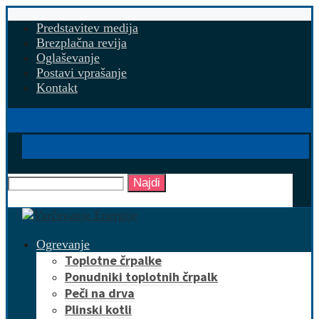
Predstavitev medija
Brezplačna revija
Oglaševanje
Postavi vprašanje
Kontakt
Najdi
Ogrevanje
Toplotne črpalke
Ponudniki toplotnih črpalk
Peči na drva
Plinski kotli