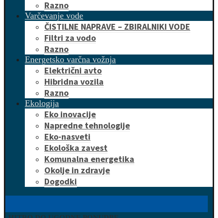
Razno
Varčevanje vode
ČISTILNE NAPRAVE – ZBIRALNIKI VODE
Filtri za vodo
Razno
Energetsko varčna vožnja
Električni avto
Hibridna vozila
Razno
Ekologija
Eko inovacije
Napredne tehnologije
Eko-nasveti
Ekološka zavest
Komunalna energetika
Okolje in zdravje
Dogodki
HITRO DO UGODNE PONUDBE