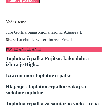
Več iz teme:
Jure Gortnar
panasonic
Panasonic Aquarea L
Share
Facebook
Twitter
Pinterest
Email
POVEZANI ČLANKI
Toplotna črpalka Fujitsu: kako dobra
izbira je High...
Izračun moči toplotne črpalke
Hlajenje s toplotno črpalko: zakaj so
sodobne toplotne...
Toplotna črpalka za sanitarno vodo – cena