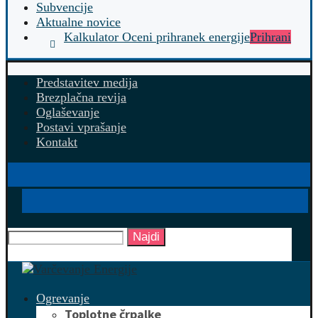
Subvencije
Aktualne novice
Kalkulator Oceni prihranek energije
Prihrani
Predstavitev medija
Brezplačna revija
Oglaševanje
Postavi vprašanje
Kontakt
Najdi
Ogrevanje
Toplotne črpalke