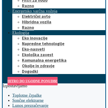
Filtri za vodo
Razno
Energetsko varčna vožnja
Električni avto
Hibridna vozila
Razno
Ekologija
Eko inovacije
Napredne tehnologije
Eko-nasveti
Ekološka zavest
Komunalna energetika
Okolje in zdravje
Dogodki
HITRO DO UGODNE PONUDBE
Izpostavljamo
Toplotne črpalke
Sončne elektrarne
Lunos prezračevanje