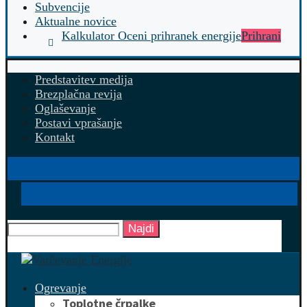
Subvencije
Aktualne novice
Kalkulator Oceni prihranek energije
Prihrani
Predstavitev medija
Brezplačna revija
Oglaševanje
Postavi vprašanje
Kontakt
Najdi
Ogrevanje
Toplotne črpalke