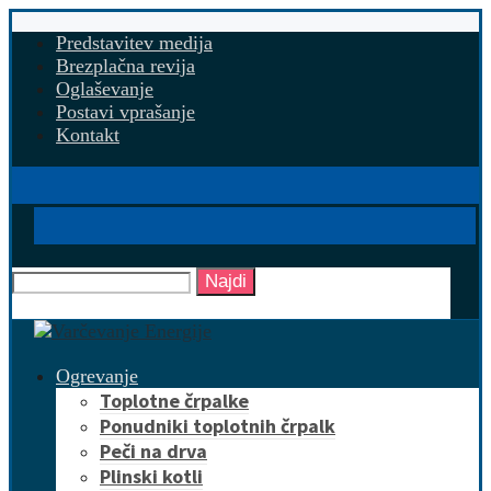
Predstavitev medija
Brezplačna revija
Oglaševanje
Postavi vprašanje
Kontakt
Najdi
Ogrevanje
Toplotne črpalke
Ponudniki toplotnih črpalk
Peči na drva
Plinski kotli