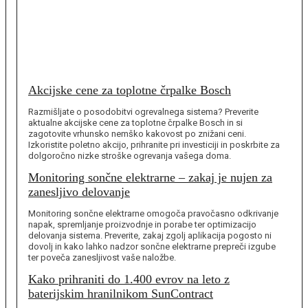
Akcijske cene za toplotne črpalke Bosch
Razmišljate o posodobitvi ogrevalnega sistema? Preverite
aktualne akcijske cene za toplotne črpalke Bosch in si
zagotovite vrhunsko nemško kakovost po znižani ceni.
Izkoristite poletno akcijo, prihranite pri investiciji in poskrbite za
dolgoročno nizke stroške ogrevanja vašega doma.
Monitoring sončne elektrarne – zakaj je nujen za
zanesljivo delovanje
Monitoring sončne elektrarne omogoča pravočasno odkrivanje
napak, spremljanje proizvodnje in porabe ter optimizacijo
delovanja sistema. Preverite, zakaj zgolj aplikacija pogosto ni
dovolj in kako lahko nadzor sončne elektrarne prepreči izgube
ter poveča zanesljivost vaše naložbe.
Kako prihraniti do 1.400 evrov na leto z
baterijskim hranilnikom SunContract