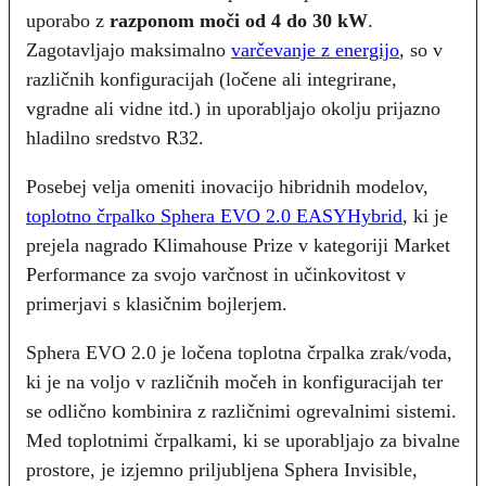
uporabo z
razponom moči od 4 do 30 kW
.
Zagotavljajo maksimalno
varčevanje z energijo
, so v
različnih konfiguracijah (ločene ali integrirane,
vgradne ali vidne itd.) in uporabljajo okolju prijazno
hladilno sredstvo R32.
Posebej velja omeniti inovacijo hibridnih modelov,
toplotno črpalko Sphera EVO 2.0 EASYHybrid
, ki je
prejela nagrado Klimahouse Prize v kategoriji Market
Performance za svojo varčnost in učinkovitost v
primerjavi s klasičnim bojlerjem.
Sphera EVO 2.0 je ločena toplotna črpalka zrak/voda,
ki je na voljo v različnih močeh in konfiguracijah ter
se odlično kombinira z različnimi ogrevalnimi sistemi.
Med toplotnimi črpalkami, ki se uporabljajo za bivalne
prostore, je izjemno priljubljena Sphera Invisible,