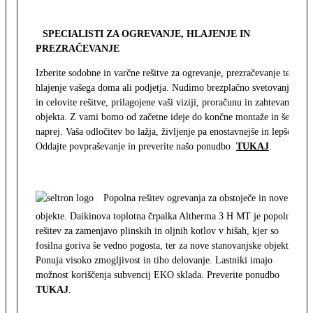
SPECIALISTI ZA OGREVANJE, HLAJENJE IN
PREZRAČEVANJE
Izberite sodobne in varčne rešitve za ogrevanje, prezračevanje ter
hlajenje vašega doma ali podjetja. Nudimo brezplačno svetovanje
in celovite rešitve, prilagojene vaši viziji, proračunu in zahtevam
objekta. Z vami bomo od začetne ideje do končne montaže in še
naprej. Vaša odločitev bo lažja, življenje pa enostavnejše in lepše.
Oddajte povpraševanje in preverite našo ponudbo
TUKAJ
.
Popolna rešitev ogrevanja za obstoječe in nove
objekte. Daikinova toplotna črpalka Altherma 3 H MT je popolna
rešitev za zamenjavo plinskih in oljnih kotlov v hišah, kjer so
fosilna goriva še vedno pogosta, ter za nove stanovanjske objekte.
Ponuja visoko zmogljivost in tiho delovanje. Lastniki imajo
možnost koriščenja subvencij EKO sklada. Preverite ponudbo
TUKAJ
.