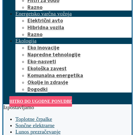
Filtri za vodo
Razno
Energetsko varčna vožnja
Električni avto
Hibridna vozila
Razno
Ekologija
Eko inovacije
Napredne tehnologije
Eko-nasveti
Ekološka zavest
Komunalna energetika
Okolje in zdravje
Dogodki
HITRO DO UGODNE PONUDBE
Izpostavljamo
Toplotne črpalke
Sončne elektrarne
Lunos prezračevanje