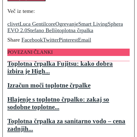
Več iz teme:
clivet
Luca Gentilcore
Ogrevanje
Smart Living
Sphera
EVO 2.0
Stefano Bellò
toplotna črpalka
Share
Facebook
Twitter
Pinterest
Email
POVEZANI ČLANKI
Toplotna črpalka Fujitsu: kako dobra
izbira je High...
Izračun moči toplotne črpalke
Hlajenje s toplotno črpalko: zakaj so
sodobne toplotne...
Toplotna črpalka za sanitarno vodo – cena
zadnjih...