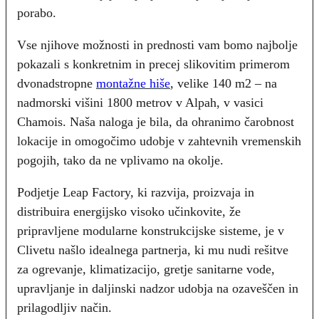
porabo.
Vse njihove možnosti in prednosti vam bomo najbolje
pokazali s konkretnim in precej slikovitim primerom
dvonadstropne
montažne hiše
, velike 140 m2 – na
nadmorski višini 1800 metrov v Alpah, v vasici
Chamois. Naša naloga je bila, da ohranimo čarobnost
lokacije in omogočimo udobje v zahtevnih vremenskih
pogojih, tako da ne vplivamo na okolje.
Podjetje Leap Factory, ki razvija, proizvaja in
distribuira energijsko visoko učinkovite, že
pripravljene modularne konstrukcijske sisteme, je v
Clivetu našlo idealnega partnerja, ki mu nudi rešitve
za ogrevanje, klimatizacijo, gretje sanitarne vode,
upravljanje in daljinski nadzor udobja na ozaveščen in
prilagodljiv način.