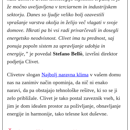
že močno uveljavljena v terciarnem in industrijskem
sektorju. Danes so ljudje veliko bolj ozavestili
vprašanje varstva okolja in želijo več vlagati v svoje
domove. Hkrati pa bi vsi radi privarčevali in dosegli
energetsko neodvisnost. Clivet ima tu prednost, saj
ponuja popoln sistem za upravljanje udobja in
energije,”
je povedal
Stefano Bellò
, izvršni direktor
podjetja Clivet.
Clivetov slogan
Najbolj naravna klima
v vašem domu
nas na zanimiv način opominja, da nič ni enako
naravi, da pa obstajajo tehnološke rešitve, ki so se ji
zelo približale. Clivet je tako postal zaveznik vseh, ki
jim je dom idealen prostor za poživljanje, obnavljanje
energije in harmonije, tako telesne kot duševne.