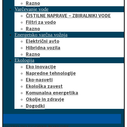
Razno
Varčevanje vode
ČISTILNE NAPRAVE – ZBIRALNIKI VODE
Filtri za vodo
Razno
Energetsko varčna vožnja
Električni avto
Hibridna vozila
Razno
Ekologija
Eko inovacije
Napredne tehnologije
Eko-nasveti
Ekološka zavest
Komunalna energetika
Okolje in zdravje
Dogodki
HITRO DO UGODNE PONUDBE