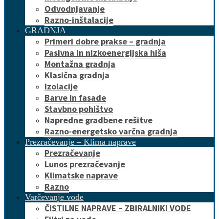
Odvodnjavanje
Razno-inštalacije
GRADNJA
Primeri dobre prakse – gradnja
Pasivna in nizkoenergijska hiša
Montažna gradnja
Klasična gradnja
Izolacije
Barve in fasade
Stavbno pohištvo
Napredne gradbene rešitve
Razno-energetsko varčna gradnja
Prezračevanje – Klima naprave
Prezračevanje
Lunos prezračevanje
Klimatske naprave
Razno
Varčevanje vode
ČISTILNE NAPRAVE – ZBIRALNIKI VODE