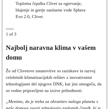
Toplotna črpalka Clivet za ogrevanje,
hlajenje in gretje sanitarne vode Sphera
Evo 2.0, Clivet.
1
of
3
Najbolj naravna klima v vašem
domu
Že od Clivetove ustanovitve so raziskave in razvoj
celoletnih klimatizacijskih rešitev z inovativnimi
tehnologijami del njegove DNK, kar jim omogoča, da
so vedno pripravljeni na izzive prihodnosti.
„Menimo, da je treba za ohranitev našega planeta v
naše domove uvesti tehnologijo toplotnih črpalk, ki je