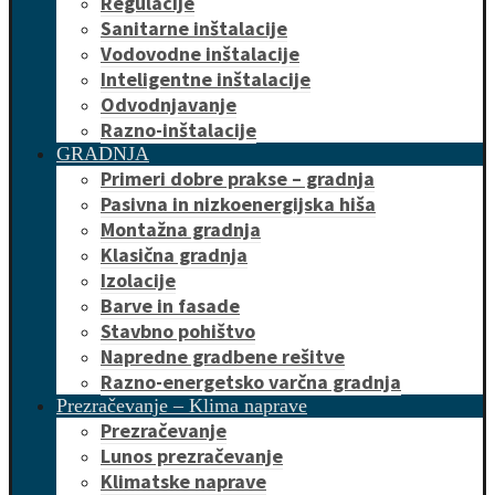
Regulacije
Sanitarne inštalacije
Vodovodne inštalacije
Inteligentne inštalacije
Odvodnjavanje
Razno-inštalacije
GRADNJA
Primeri dobre prakse – gradnja
Pasivna in nizkoenergijska hiša
Montažna gradnja
Klasična gradnja
Izolacije
Barve in fasade
Stavbno pohištvo
Napredne gradbene rešitve
Razno-energetsko varčna gradnja
Prezračevanje – Klima naprave
Prezračevanje
Lunos prezračevanje
Klimatske naprave