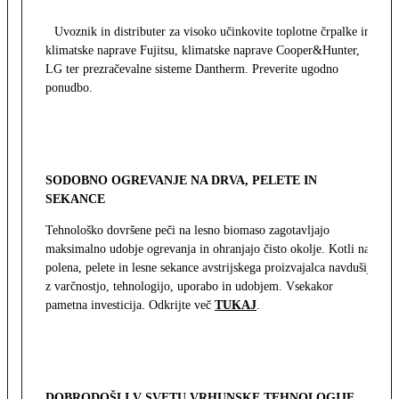
Uvoznik in distributer za visoko učinkovite toplotne črpalke in
klimatske naprave Fujitsu, klimatske naprave Cooper&Hunter,
LG ter prezračevalne sisteme Dantherm. Preverite ugodno
ponudbo.
SODOBNO OGREVANJE NA DRVA, PELETE IN
SEKANCE
Tehnološko dovršene peči na lesno biomaso zagotavljajo
maksimalno udobje ogrevanja in ohranjajo čisto okolje. Kotli na
polena, pelete in lesne sekance avstrijskega proizvajalca navdušijo
z varčnostjo, tehnologijo, uporabo in udobjem. Vsekakor
pametna investicija. Odkrijte več
TUKAJ
.
DOBRODOŠLI V SVETU VRHUNSKE TEHNOLOGIJE