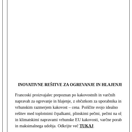
INOVATIVNE REŠITVE ZA OGREVANJE IN HLAJENJE
Francoski proizvajalec prepoznan po kakovostnih in varčnih
napravah za ogrevanje in hlajenje, z občutkom za uporabnika in z
vrhunskim razmerjem kakovost – cena. Poiščite svojo idealno
rešitev med toplotnimi črpalkami, plinskimi pečmi, pečmi na olje
in klimatskimi napravami vrhunske EU kakovosti, varčne porabe
in maksimalnega udobja. Odkrijte več
TUKAJ
.