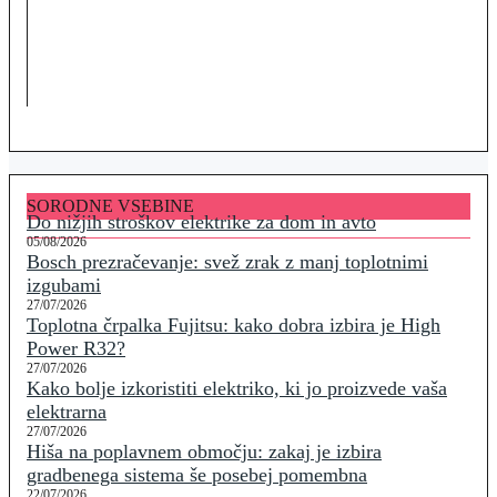
SORODNE VSEBINE
Do nižjih stroškov elektrike za dom in avto
05/08/2026
Bosch prezračevanje: svež zrak z manj toplotnimi
izgubami
27/07/2026
Toplotna črpalka Fujitsu: kako dobra izbira je High
Power R32?
27/07/2026
Kako bolje izkoristiti elektriko, ki jo proizvede vaša
elektrarna
27/07/2026
Hiša na poplavnem območju: zakaj je izbira
gradbenega sistema še posebej pomembna
22/07/2026