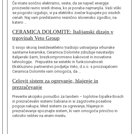
Če imate sončno elektrarno, veste, da se največ energije
proizvede ravno sredi dneva, ko je poraba najmanjša. Vaši viški
se pogosto izgubijo, vi pa elektriko zvečer kupujete po visokih
cenah. Naj vam predstavimo resnično slovensko zgodbo, na
katero …
CERAMICA DOLOMITE: Italijanski dizajn v
trgovinah Veto Group
S svojo skoraj šestdesetletno tradicijo ustvarjanja vrhunske
sanitarne keramike, Ceramica Dolomite združuje neustavljiv
italijanski šarm, brezkompromisno kakovost in inovativne
tehnologije. Prepustite se estetiki in funkcionalnosti
Ekskluzivno partnerstvo podjetja Veto, d.o.o. s proizvajalcem
Ceramica Dolomite vam omogoča, da …
Celovit sistem za ogrevanje, hlajenje in
prezračevanje
Preverite akcijsko ponudbo za tandem – toplotne črpalke Bosch
in prezračevalni sistemi Sabiana in si zagotovite posebne
pogoje nakupa. Med sistemi za ogrevanje, hlajenje in
prezračevanje spoznajte sistem, ki vam omogoča priročno in
celovito rešitev na enem mestu.