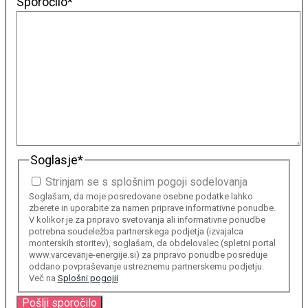
Sporočilo
*
Soglasje
*
Strinjam se s splošnim pogoji sodelovanja
Soglašam, da moje posredovane osebne podatke lahko
zberete in uporabite za namen priprave informativne ponudbe.
V kolikor je za pripravo svetovanja ali informativne ponudbe
potrebna soudeležba partnerskega podjetja (izvajalca
monterskih storitev), soglašam, da obdelovalec (spletni portal
www.varcevanje-energije.si) za pripravo ponudbe posreduje
oddano povpraševanje ustreznemu partnerskemu podjetju.
Več na
Splošni pogojii