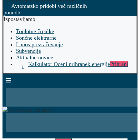
Avtomatsko pridobi več različnih
ponudb
Izpostavljamo
Toplotne črpalke
Sončne elektrarne
Lunos prezračevanje
Subvencije
Aktualne novice
Kalkulator Oceni prihranek energije
Prihrani