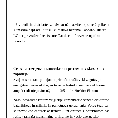
Uvoznik in distributer za visoko učinkovite toplotne črpalke in
klimatske naprave Fujitsu, klimatske naprave Cooper&Hunter,
LG ter prezračevalne sisteme Dantherm. Preverite ugodno
ponudbo.
Celovita energetska samooskrba s prenosom viškov, ki ne
zapadejo!
Svojim strankam ponujamo privlačno rešitev, ki zagotavlja
energetsko samooskrbo, in to ne le lastniku sončne elektrarne,
ampak tudi njegovim ožjim in širšim družinskim članom.
Naša inovativna rešitev vključuje kombinacijo sončne elektrarne,
baterijskega hranilnika in pametnega upravljanja. Poleg tega pa
še inovativno energetsko tržnico SunContract. Uporabnikom naša
rešitev prinaša maksimalne prihranke in večjo energetsko