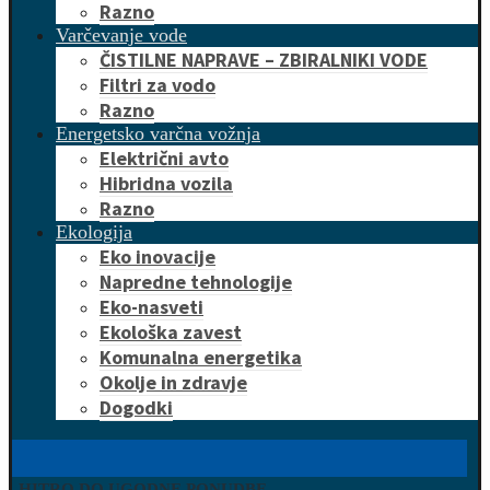
Razno
Varčevanje vode
ČISTILNE NAPRAVE – ZBIRALNIKI VODE
Filtri za vodo
Razno
Energetsko varčna vožnja
Električni avto
Hibridna vozila
Razno
Ekologija
Eko inovacije
Napredne tehnologije
Eko-nasveti
Ekološka zavest
Komunalna energetika
Okolje in zdravje
Dogodki
HITRO DO UGODNE PONUDBE