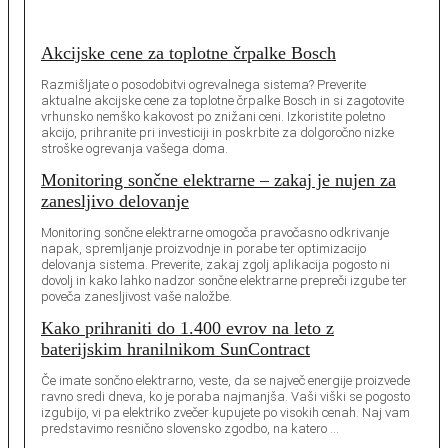
Akcijske cene za toplotne črpalke Bosch
Razmišljate o posodobitvi ogrevalnega sistema? Preverite
aktualne akcijske cene za toplotne črpalke Bosch in si zagotovite
vrhunsko nemško kakovost po znižani ceni. Izkoristite poletno
akcijo, prihranite pri investiciji in poskrbite za dolgoročno nizke
stroške ogrevanja vašega doma.
Monitoring sončne elektrarne – zakaj je nujen za
zanesljivo delovanje
Monitoring sončne elektrarne omogoča pravočasno odkrivanje
napak, spremljanje proizvodnje in porabe ter optimizacijo
delovanja sistema. Preverite, zakaj zgolj aplikacija pogosto ni
dovolj in kako lahko nadzor sončne elektrarne prepreči izgube ter
poveča zanesljivost vaše naložbe.
Kako prihraniti do 1.400 evrov na leto z
baterijskim hranilnikom SunContract
Če imate sončno elektrarno, veste, da se največ energije proizvede
ravno sredi dneva, ko je poraba najmanjša. Vaši viški se pogosto
izgubijo, vi pa elektriko zvečer kupujete po visokih cenah. Naj vam
predstavimo resnično slovensko zgodbo, na katero …