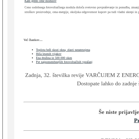
Kam gredo cene modulov
Ceno sodobnega fotovoltaičnega modula določa svetovno povpraševanje in ponudba, zmanj
stroškov proizvodnje, cena energije, okoljska odgovornost kupcev pa tudi vladni ukrepi in 
Več člankov…
Toplota beži skozi okna, zlasti nezatesnjena
Hiša lesenih vijakov
Ena družina in 500.000 oken
Pet najpomembnejših fotovoltaičnih vprašanj
Zadnja, 32. številka revije VARČUJEM Z ENERGI
Dostopate lahko do zadnje š
Še niste prijavlj
Pr