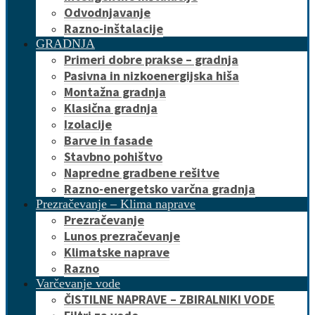
Odvodnjavanje
Razno-inštalacije
GRADNJA
Primeri dobre prakse – gradnja
Pasivna in nizkoenergijska hiša
Montažna gradnja
Klasična gradnja
Izolacije
Barve in fasade
Stavbno pohištvo
Napredne gradbene rešitve
Razno-energetsko varčna gradnja
Prezračevanje – Klima naprave
Prezračevanje
Lunos prezračevanje
Klimatske naprave
Razno
Varčevanje vode
ČISTILNE NAPRAVE – ZBIRALNIKI VODE