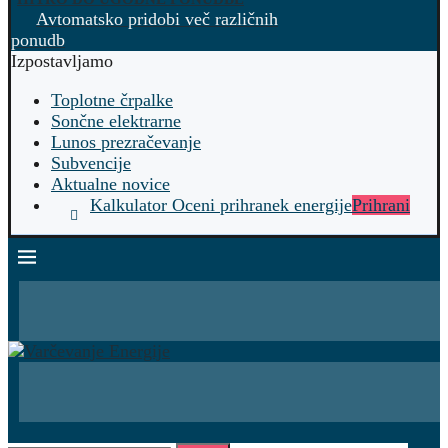
Avtomatsko pridobi več različnih
ponudb
Izpostavljamo
Toplotne črpalke
Sončne elektrarne
Lunos prezračevanje
Subvencije
Aktualne novice
Kalkulator Oceni prihranek energije
Prihrani