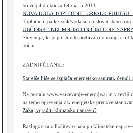
bo veljal do konca februarja 2013.
NOVA DOBA TOPLOTNIH ČRPALK FUJITSU –
Toplotne črpalke zrak/voda so na slovenskem trgu ž
OBČINSKE NEUMNOSTI IN ČISTILNE NAPR
Slovenija, ki je po številu prebivalcev manjša kot 
občin.
ZADNJI ČLANKI:
Starejše hiše se izplača energetsko sanirati, četud
Na portalu www.varcevanje-energije.si in v rev
na temo ogrevanja oz. energetske prenove stanovan
Zakaj vgraditi klimatsko napravo?
Razlogov za odločitev o nakupu klimatske naprave je