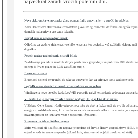
največkrat zaradi vročih poletnih dni.
Nova elektronska termostatska glava pomeni lažje upravljanje – s stroški in udobjem
Nova Danfossova elektronska termostatska glava living connect® družinam omogoča reguli
domačih radiatorjev z ene same lokacije.
Izognil sem se nepopravljivi napaki
Odločitev za gradnjo zidane pasivne hiše je nastala kot posledica več različnih, deloma tudi
dogodkov.
Popoln nadzor nad prihranki s stroji Miele
Za delovanje pralnih in sušilnih strojev porabimo v gospodinjstvu približno 18% električne 
od tega 8,7% za pralne in 9,3% za sušilne stroje.
Biosolarni sistemi
Biosolarni sistemi se uporabljajo tako za ogrevanje, kot za pripravo tople sanitarne vode.
LogWIN – nov standard v razredu vrhunskih kotlov na polena
Windhager z novo izvedbo kotla LogWIN postavlja najvišje standarde sodobnega ogrevanja
V Elektru Celje energiji oživili finančno podporo, ki jo je Eko sklad ukinil
V Elektru Celje Energiji čutijo odgovornost tako do okolja, kakor tudi do svojih odjemalce
energije in ostalih občanov, ki so se do konca leta nameravali odločiti za investicijo v ogre
bivalnih prostor oz. sanitarne vode s toplotnimi črpalkami.
5 nasvetov za izbiro čistilne naprave
Izbira velikosti ali tipa čistilne naprave je odvisna od števila članov gospodinjstva (P.E.), k
odpadne vode ter namena uporabe (vikend hiše, stanovanjski objekti, poslovni objekti).