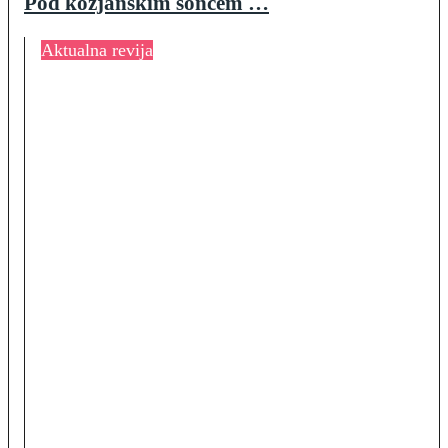
Pod kozjanskim soncem …
Aktualna revija