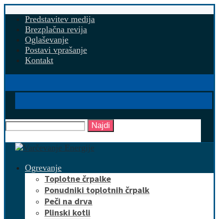
Predstavitev medija
Brezplačna revija
Oglaševanje
Postavi vprašanje
Kontakt
Najdi
Ogrevanje
Toplotne črpalke
Ponudniki toplotnih črpalk
Peči na drva
Plinski kotli