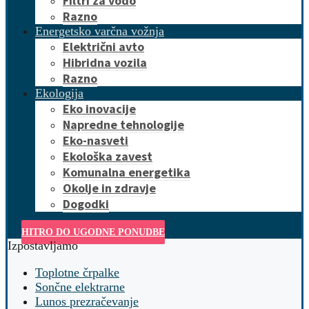
Filtri za vodo
Razno
Energetsko varčna vožnja
Električni avto
Hibridna vozila
Razno
Ekologija
Eko inovacije
Napredne tehnologije
Eko-nasveti
Ekološka zavest
Komunalna energetika
Okolje in zdravje
Dogodki
HITRO DO UGODNE PONUDBE
Izpostavljamo
Toplotne črpalke
Sončne elektrarne
Lunos prezračevanje