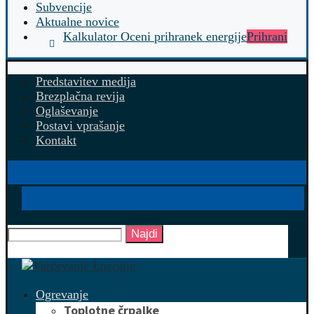
Subvencije
Aktualne novice
Kalkulator Oceni prihranek energije
Prihrani
Predstavitev medija
Brezplačna revija
Oglaševanje
Postavi vprašanje
Kontakt
Najdi
Ogrevanje
Toplotne črpalke