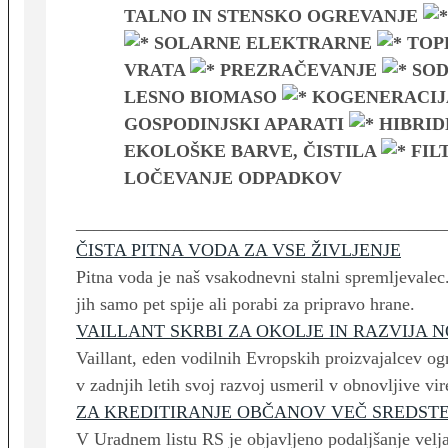
TALNO IN STENSKO OGREVANJE
SOLARNE ELEKTRARNE
TOP
VRATA
PREZRAČEVANJE
SOD
LESNO BIOMASO
KOGENERACI
GOSPODINJSKI APARATI
HIBRID
EKOLOŠKE BARVE, ČISTILA
FIL
LOČEVANJE ODPADKOV
_________________________________________
ČISTA PITNA VODA ZA VSE ŽIVLJENJE
Pitna voda je naš vsakodnevni stalni spremljevale
jih samo pet spije ali porabi za pripravo hrane.
VAILLANT SKRBI ZA OKOLJE IN RAZVIJA 
Vaillant, eden vodilnih Evropskih proizvajalcev o
v zadnjih letih svoj razvoj usmeril v obnovljive vi
ZA KREDITIRANJE OBČANOV VEČ SREDST
V Uradnem listu RS je objavljeno podaljšanje velj