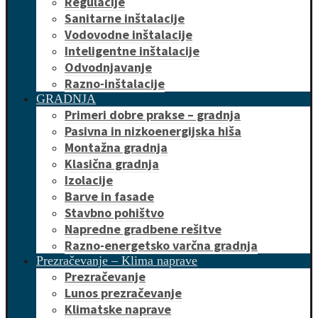
Regulacije
Sanitarne inštalacije
Vodovodne inštalacije
Inteligentne inštalacije
Odvodnjavanje
Razno-inštalacije
GRADNJA
Primeri dobre prakse – gradnja
Pasivna in nizkoenergijska hiša
Montažna gradnja
Klasična gradnja
Izolacije
Barve in fasade
Stavbno pohištvo
Napredne gradbene rešitve
Razno-energetsko varčna gradnja
Prezračevanje – Klima naprave
Prezračevanje
Lunos prezračevanje
Klimatske naprave