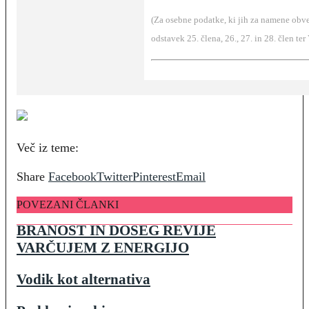
(Za osebne podatke, ki jih za namene obve
odstavek 25. člena, 26., 27. in 28. člen ter
Več iz teme:
Share
Facebook
Twitter
Pinterest
Email
POVEZANI ČLANKI
BRANOST IN DOSEG REVIJE
VARČUJEM Z ENERGIJO
Vodik kot alternativa