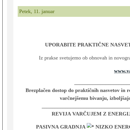
Petek, 11. januar
UPORABITE PRAKTIČNE NASVET
Iz prakse svetujemo ob obnovah in novogra
www.va
_____________________
Brezplačen dostop do praktičnih nasvetov in re
varčnejšemu bivanju,
izboljša
_________________________________
REVIJA VARČUJEM Z ENERGIJ
PASIVNA GRADNJA
NIZKO ENER