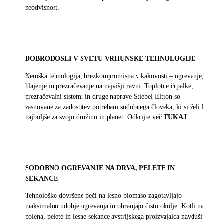
neodvisnost.
DOBRODOŠLI V SVETU VRHUNSKE TEHNOLOGIJE
Nemška tehnologija, brezkompromisna v kakovosti – ogrevanje,
hlajenje in prezračevanje na najvišji ravni. Toplotne črpalke,
prezračevalni sistemi in druge naprave Stiebel Eltron so
zasnovane za zadostitev potrebam sodobnega človeka, ki si želi le
najboljše za svojo družino in planet. Odkrijte več
TUKAJ
.
SODOBNO OGREVANJE NA DRVA, PELETE IN
SEKANCE
Tehnološko dovršene peči na lesno biomaso zagotavljajo
maksimalno udobje ogrevanja in ohranjajo čisto okolje. Kotli na
polena, pelete in lesne sekance avstrijskega proizvajalca navdušijo