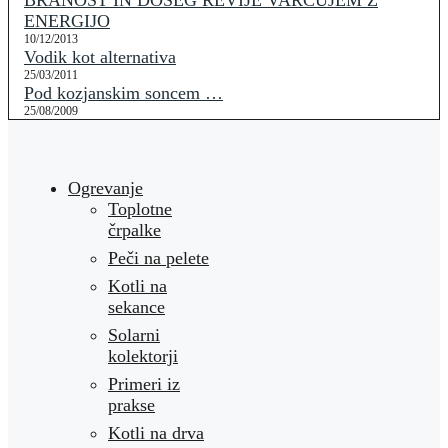
BRANOST IN DOSEG REVIJE VARČUJEM Z
ENERGIJO
10/12/2013
Vodik kot alternativa
25/03/2011
Pod kozjanskim soncem …
25/08/2009
Ogrevanje
Toplotne
črpalke
Peči na pelete
Kotli na
sekance
Solarni
kolektorji
Primeri iz
prakse
Kotli na drva