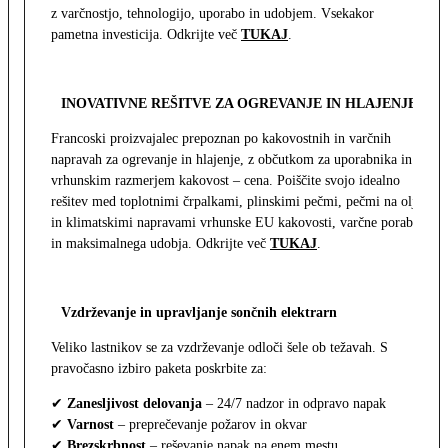
z varčnostjo, tehnologijo, uporabo in udobjem. Vsekakor
pametna investicija. Odkrijte več
TUKAJ
.
INOVATIVNE REŠITVE ZA OGREVANJE IN HLAJENJE
Francoski proizvajalec prepoznan po kakovostnih in varčnih
napravah za ogrevanje in hlajenje, z občutkom za uporabnika in z
vrhunskim razmerjem kakovost – cena. Poiščite svojo idealno
rešitev med toplotnimi črpalkami, plinskimi pečmi, pečmi na olje
in klimatskimi napravami vrhunske EU kakovosti, varčne porabe
in maksimalnega udobja. Odkrijte več
TUKAJ
.
Vzdrževanje in upravljanje sončnih elektrarn
Veliko lastnikov se za vzdrževanje odloči šele ob težavah. S
pravočasno izbiro paketa poskrbite za:
✔
Zanesljivost delovanja
– 24/7 nadzor in odpravo napak
✔
Varnost
– preprečevanje požarov in okvar
✔
Brezskrbnost
– reševanje napak na enem mestu