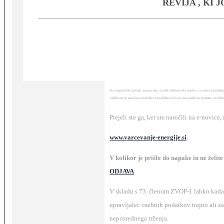
REVIJA , KI
To e-sporočilo je bilo zasnovano za Vaš elektronski naslov z naslova podj
varčnosti in splošne ekološke osveščenost in in novostih na portalu, ter tiska
Prejeli ste ga, ker ste naročili na e-novice,
www.varcevanje-energije.si
.
V kolikor je prišlo do napake in ne želit
ODJAVA
V skladu s 73. členom ZVOP-1 lahko kadar
upravljalec osebnih podatkov trajno ali 
neposrednega trženja.