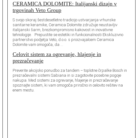
CERAMICA DOLOMITE: Italijanski dizajn v
trgovinah Veto Group
S svojo skoraj šestdesetletno tradicijo ustvarjanja vrhunske
sanitarne keramike, Ceramica Dolomite združuje neustavljiv
italijanski šarm, brezkompromisno kakovost in inovativne
tehnologije. Prepustite se estetiki in funkcionalnosti Ekskluzivno
partnerstvo podjetja Veto, d.o.o. s proizvajalcem Ceramica
Dolomite vam omogoča, da …
Celovit sistem za ogrevanje, hlajenje in
prezračevanje
Preverite akcijsko ponudbo za tandem – toplotne črpalke Bosch in
prezračevalni sistemi Sabiana in si zagotovite posebne pogoje
nakupa. Med sistemi za ogrevanje, hlajenje in prezračevanje
spoznajte sistem, ki vam omogoča priročno in celovito rešitev na
enem mestu.