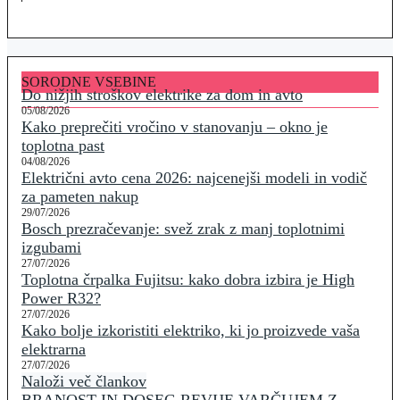
SORODNE VSEBINE
Do nižjih stroškov elektrike za dom in avto
05/08/2026
Kako preprečiti vročino v stanovanju – okno je
toplotna past
04/08/2026
Električni avto cena 2026: najcenejši modeli in vodič
za pameten nakup
29/07/2026
Bosch prezračevanje: svež zrak z manj toplotnimi
izgubami
27/07/2026
Toplotna črpalka Fujitsu: kako dobra izbira je High
Power R32?
27/07/2026
Kako bolje izkoristiti elektriko, ki jo proizvede vaša
elektrarna
27/07/2026
Naloži več člankov