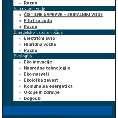
Razno
Varčevanje vode
ČISTILNE NAPRAVE – ZBIRALNIKI VODE
Filtri za vodo
Razno
Energetsko varčna vožnja
Električni avto
Hibridna vozila
Razno
Ekologija
Eko inovacije
Napredne tehnologije
Eko-nasveti
Ekološka zavest
Komunalna energetika
Okolje in zdravje
Dogodki
HITRO DO UGODNE PONUDBE