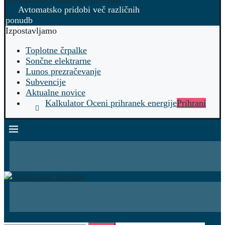
Avtomatsko pridobi več različnih
ponudb
Izpostavljamo
Toplotne črpalke
Sončne elektrarne
Lunos prezračevanje
Subvencije
Aktualne novice
Kalkulator Oceni prihranek energije
Prihrani