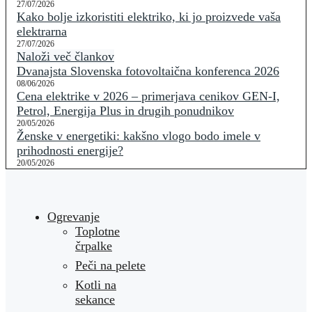
27/07/2026
Kako bolje izkoristiti elektriko, ki jo proizvede vaša
elektrarna
27/07/2026
Naloži več člankov
Dvanajsta Slovenska fotovoltaična konferenca 2026
08/06/2026
Cena elektrike v 2026 – primerjava cenikov GEN-I,
Petrol, Energija Plus in drugih ponudnikov
20/05/2026
Ženske v energetiki: kakšno vlogo bodo imele v
prihodnosti energije?
20/05/2026
Ogrevanje
Toplotne
črpalke
Peči na pelete
Kotli na
sekance