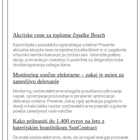
Akcijske cene za toplotne črpalke Bosch
Razmišljate o posodobitvi ogrevalnega sistema? Preverite
aktualne akcijske cene za toplotne črpalke Bosch in si zagotovite
vrhunsko nemško kakovost po znižani ceni. Izkoristite poletno
akcijo, prihranite pri investiciji in poskrbite za dolgoročno nizke
stroške ogrevanja vašega doma.
Monitoring sončne elektrarne – zakaj je nujen za
zanesljivo delovanje
Monitoring sončne elektrarne omogoča pravočasno odkrivanje
napak, spremljanje proizvodnje in porabe ter optimizacijo
delovanja sistema. Preverite, zakaj zgolj aplikacija pogosto ni
dovolj in kako lahko nadzor sončne elektrarne prepreči izgube ter
poveča zanesljivost vaše naložbe.
Kako prihraniti do 1.400 evrov na leto z
baterijskim hranilnikom SunContract
Če imate sončno elektrarno, veste, da se največ energije proizvede