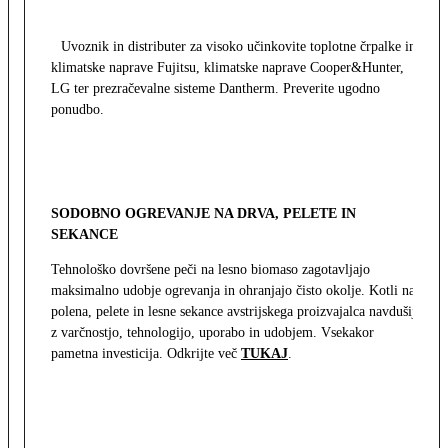
Uvoznik in distributer za visoko učinkovite toplotne črpalke in
klimatske naprave Fujitsu, klimatske naprave Cooper&Hunter,
LG ter prezračevalne sisteme Dantherm. Preverite ugodno
ponudbo.
SODOBNO OGREVANJE NA DRVA, PELETE IN
SEKANCE
Tehnološko dovršene peči na lesno biomaso zagotavljajo
maksimalno udobje ogrevanja in ohranjajo čisto okolje. Kotli na
polena, pelete in lesne sekance avstrijskega proizvajalca navdušijo
z varčnostjo, tehnologijo, uporabo in udobjem. Vsekakor
pametna investicija. Odkrijte več
TUKAJ
.