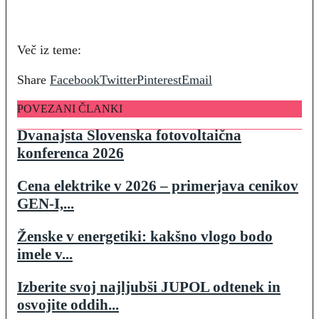
Več iz teme:
Share
Facebook
Twitter
Pinterest
Email
POVEZANI ČLANKI
Dvanajsta Slovenska fotovoltaična
konferenca 2026
Cena elektrike v 2026 – primerjava cenikov
GEN-I,...
Ženske v energetiki: kakšno vlogo bodo
imele v...
Izberite svoj najljubši JUPOL odtenek in
osvojite oddih...