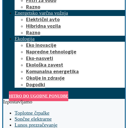
Filtri za vodo
Razno
Energetsko varčna vožnja
Električni avto
Hibridna vozila
Razno
Ekologija
Eko inovacije
Napredne tehnologije
Eko-nasveti
Ekološka zavest
Komunalna energetika
Okolje in zdravje
Dogodki
HITRO DO UGODNE PONUDBE
Izpostavljamo
Toplotne črpalke
Sončne elektrarne
Lunos prezračevanje