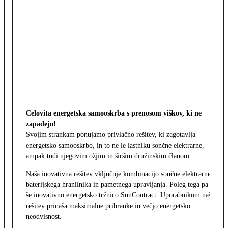
Celovita energetska samooskrba s prenosom viškov, ki ne
zapadejo!
Svojim strankam ponujamo privlačno rešitev, ki zagotavlja
energetsko samooskrbo, in to ne le lastniku sončne elektrarne,
ampak tudi njegovim ožjim in širšim družinskim članom.
Naša inovativna rešitev vključuje kombinacijo sončne elektrarne,
baterijskega hranilnika in pametnega upravljanja. Poleg tega pa
še inovativno energetsko tržnico SunContract. Uporabnikom naša
rešitev prinaša maksimalne prihranke in večjo energetsko
neodvisnost.