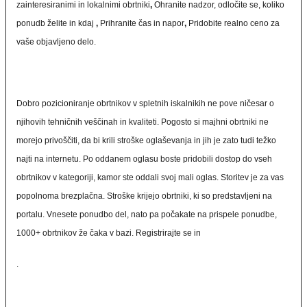
zainteresiranimi in lokalnimi obrtniki
,
Ohranite nadzor, odločite se, koliko
ponudb želite in kdaj
,
Prihranite čas in napor
,
Pridobite realno ceno za
vaše objavljeno delo.
Dobro pozicioniranje obrtnikov v spletnih iskalnikih ne pove ničesar o
njihovih tehničnih veščinah in kvaliteti. Pogosto si majhni obrtniki ne
morejo privoščiti, da bi krili stroške oglaševanja in jih je zato tudi težko
najti na internetu. Po oddanem oglasu boste pridobili dostop do vseh
obrtnikov v kategoriji, kamor ste oddali svoj mali oglas. Storitev je za vas
popolnoma brezplačna. Stroške krijejo obrtniki, ki so predstavljeni na
portalu. Vnesete ponudbo del, nato pa počakate na prispele ponudbe,
1000+ obrtnikov že čaka v bazi. Registrirajte se in
.