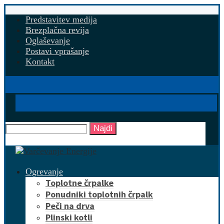
Predstavitev medija
Brezplačna revija
Oglaševanje
Postavi vprašanje
Kontakt
Najdi
Ogrevanje
Toplotne črpalke
Ponudniki toplotnih črpalk
Peči na drva
Plinski kotli