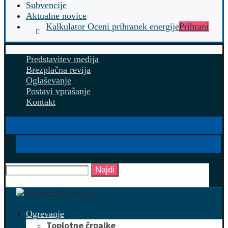
Subvencije
Aktualne novice
Kalkulator Oceni prihranek energije
Prihrani
Predstavitev medija
Brezplačna revija
Oglaševanje
Postavi vprašanje
Kontakt
Najdi
Ogrevanje
Toplotne črpalke