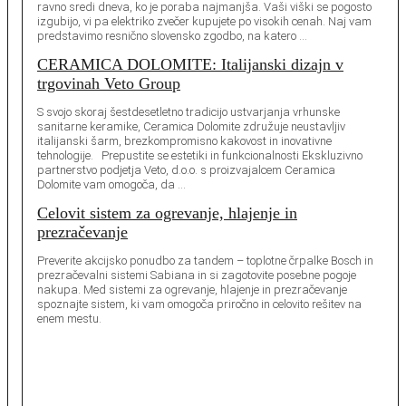
ravno sredi dneva, ko je poraba najmanjša. Vaši viški se pogosto
izgubijo, vi pa elektriko zvečer kupujete po visokih cenah. Naj vam
predstavimo resnično slovensko zgodbo, na katero …
CERAMICA DOLOMITE: Italijanski dizajn v
trgovinah Veto Group
S svojo skoraj šestdesetletno tradicijo ustvarjanja vrhunske
sanitarne keramike, Ceramica Dolomite združuje neustavljiv
italijanski šarm, brezkompromisno kakovost in inovativne
tehnologije. Prepustite se estetiki in funkcionalnosti Ekskluzivno
partnerstvo podjetja Veto, d.o.o. s proizvajalcem Ceramica
Dolomite vam omogoča, da …
Celovit sistem za ogrevanje, hlajenje in
prezračevanje
Preverite akcijsko ponudbo za tandem – toplotne črpalke Bosch in
prezračevalni sistemi Sabiana in si zagotovite posebne pogoje
nakupa. Med sistemi za ogrevanje, hlajenje in prezračevanje
spoznajte sistem, ki vam omogoča priročno in celovito rešitev na
enem mestu.