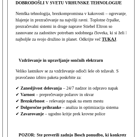
DOBRODOŠLI V SVETU VRHUNSKE TEHNOLOGIJE
Nemška tehnologija, brezkompromisna v kakovosti – ogrevanje,
hlajenje in prezračevanje na najvišji ravni. Toplotne črpalke,
prezračevalni sistemi in druge naprave Stiebel Eltron so
zasnovane za zadostitev potrebam sodobnega človeka, ki si želi le
najboljše za svojo družino in planet. Odkrijte več
TUKAJ
.
Vzdrževanje in upravljanje sončnih elektrarn
Veliko lastnikov se za vzdrževanje odloči šele ob težavah. S
pravočasno izbiro paketa poskrbite za:
✔
Zanesljivost delovanja
– 24/7 nadzor in odpravo napak
✔
Varnost
– preprečevanje požarov in okvar
✔
Brezskrbnost
– reševanje napak na enem mestu
✔
Dolgoročne prihranke
– analiza in optimizacija sistema
✔
Zavarovanje
– ugodno kritje prek krovne police
POZOR: Ste preverili zadnjo Bosch ponudbo, ki konkretno