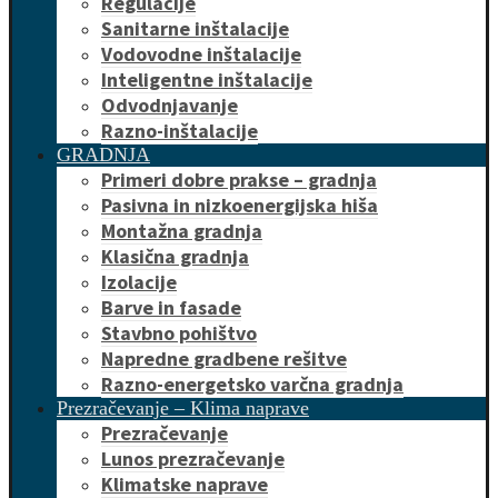
Regulacije
Sanitarne inštalacije
Vodovodne inštalacije
Inteligentne inštalacije
Odvodnjavanje
Razno-inštalacije
GRADNJA
Primeri dobre prakse – gradnja
Pasivna in nizkoenergijska hiša
Montažna gradnja
Klasična gradnja
Izolacije
Barve in fasade
Stavbno pohištvo
Napredne gradbene rešitve
Razno-energetsko varčna gradnja
Prezračevanje – Klima naprave
Prezračevanje
Lunos prezračevanje
Klimatske naprave