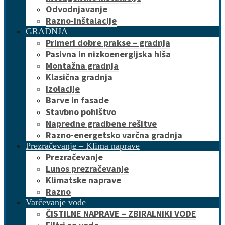
Odvodnjavanje
Razno-inštalacije
GRADNJA
Primeri dobre prakse – gradnja
Pasivna in nizkoenergijska hiša
Montažna gradnja
Klasična gradnja
Izolacije
Barve in fasade
Stavbno pohištvo
Napredne gradbene rešitve
Razno-energetsko varčna gradnja
Prezračevanje – Klima naprave
Prezračevanje
Lunos prezračevanje
Klimatske naprave
Razno
Varčevanje vode
ČISTILNE NAPRAVE – ZBIRALNIKI VODE