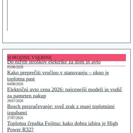
SORODNE VSEBINE
Do nižjih stroškov elektrike za dom in avto
05/08/2026
Kako preprečiti vročino v stanovanju – okno je
toplotna past
04/08/2026
Električni avto cena 2026: najcenejši modeli in vodič
za pameten nakup
29/07/2026
Bosch prezračevanje: svež zrak z manj toplotnimi
izgubami
27/07/2026
Toplotna črpalka Fujitsu: kako dobra izbira je High
Power R32?