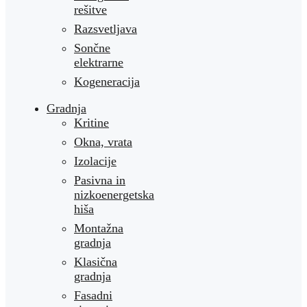
rešitve
Razsvetljava
Sončne
elektrarne
Kogeneracija
Gradnja
Kritine
Okna, vrata
Izolacije
Pasivna in
nizkoenergetska
hiša
Montažna
gradnja
Klasična
gradnja
Fasadni