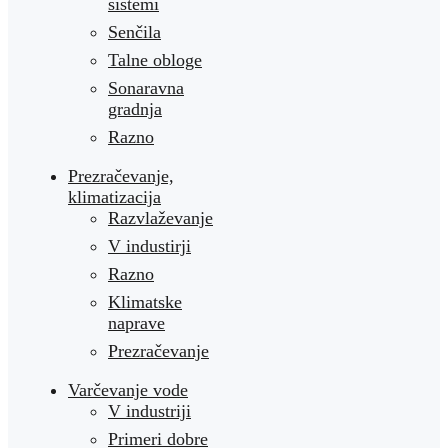
sistemi
Senčila
Talne obloge
Sonaravna
gradnja
Razno
Prezračevanje,
klimatizacija
Razvlaževanje
V industirji
Razno
Klimatske
naprave
Prezračevanje
Varčevanje vode
V industriji
Primeri dobre