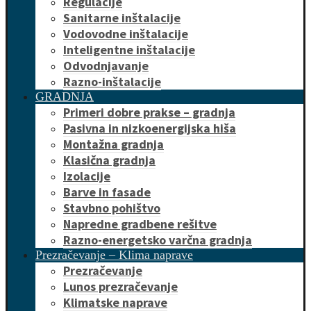
Regulacije
Sanitarne inštalacije
Vodovodne inštalacije
Inteligentne inštalacije
Odvodnjavanje
Razno-inštalacije
GRADNJA
Primeri dobre prakse – gradnja
Pasivna in nizkoenergijska hiša
Montažna gradnja
Klasična gradnja
Izolacije
Barve in fasade
Stavbno pohištvo
Napredne gradbene rešitve
Razno-energetsko varčna gradnja
Prezračevanje – Klima naprave
Prezračevanje
Lunos prezračevanje
Klimatske naprave