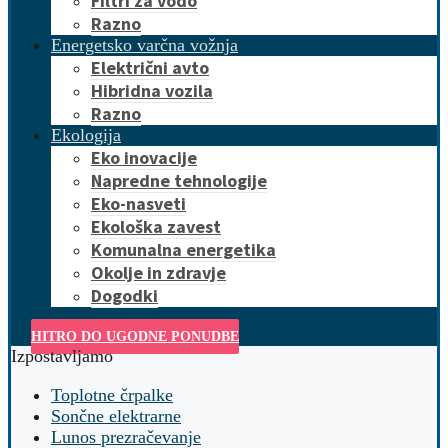
Filtri za vodo
Razno
Energetsko varčna vožnja
Električni avto
Hibridna vozila
Razno
Ekologija
Eko inovacije
Napredne tehnologije
Eko-nasveti
Ekološka zavest
Komunalna energetika
Okolje in zdravje
Dogodki
HITRO DO UGODNE PONUDBE
Izpostavljamo
Toplotne črpalke
Sončne elektrarne
Lunos prezračevanje