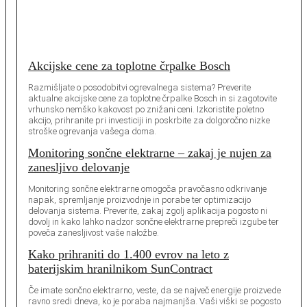
Akcijske cene za toplotne črpalke Bosch
Razmišljate o posodobitvi ogrevalnega sistema? Preverite
aktualne akcijske cene za toplotne črpalke Bosch in si zagotovite
vrhunsko nemško kakovost po znižani ceni. Izkoristite poletno
akcijo, prihranite pri investiciji in poskrbite za dolgoročno nizke
stroške ogrevanja vašega doma.
Monitoring sončne elektrarne – zakaj je nujen za
zanesljivo delovanje
Monitoring sončne elektrarne omogoča pravočasno odkrivanje
napak, spremljanje proizvodnje in porabe ter optimizacijo
delovanja sistema. Preverite, zakaj zgolj aplikacija pogosto ni
dovolj in kako lahko nadzor sončne elektrarne prepreči izgube ter
poveča zanesljivost vaše naložbe.
Kako prihraniti do 1.400 evrov na leto z
baterijskim hranilnikom SunContract
Če imate sončno elektrarno, veste, da se največ energije proizvede
ravno sredi dneva, ko je poraba najmanjša. Vaši viški se pogosto