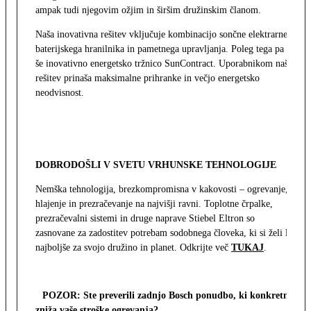
ampak tudi njegovim ožjim in širšim družinskim članom.
Naša inovativna rešitev vključuje kombinacijo sončne elektrarne,
baterijskega hranilnika in pametnega upravljanja. Poleg tega pa
še inovativno energetsko tržnico SunContract. Uporabnikom naša
rešitev prinaša maksimalne prihranke in večjo energetsko
neodvisnost.
DOBRODOŠLI V SVETU VRHUNSKE TEHNOLOGIJE
Nemška tehnologija, brezkompromisna v kakovosti – ogrevanje,
hlajenje in prezračevanje na najvišji ravni. Toplotne črpalke,
prezračevalni sistemi in druge naprave Stiebel Eltron so
zasnovane za zadostitev potrebam sodobnega človeka, ki si želi le
najboljše za svojo družino in planet. Odkrijte več
TUKAJ
.
POZOR: Ste preverili zadnjo Bosch ponudbo, ki konkretno
zniža vaše stroške ogrevanja?