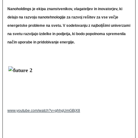
Nanoholdings je ekipa znanstvenikov, vlagateljev in inovatorjev, ki
delajo na razvoju
nanotehnologije za razvoj rešitev za vse večje
energetske probleme na svetu. V sodelovanju
z najboljšimi univerzami
na svetu razvijajo izdelke in podjetja, ki bodo popolnoma spremenila
način
uporabe in pridobivanje energije.
www.youtube.com/watch?v=ghhgUmGBjX8