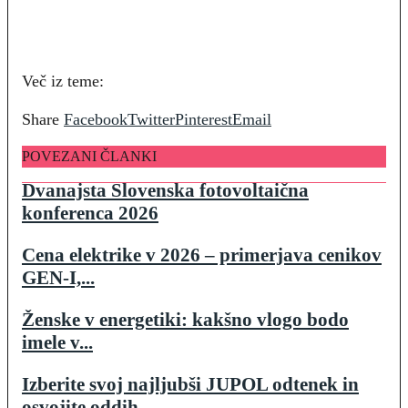
Več iz teme:
Share
Facebook
Twitter
Pinterest
Email
POVEZANI ČLANKI
Dvanajsta Slovenska fotovoltaična
konferenca 2026
Cena elektrike v 2026 – primerjava cenikov
GEN-I,...
Ženske v energetiki: kakšno vlogo bodo
imele v...
Izberite svoj najljubši JUPOL odtenek in
osvojite oddih...