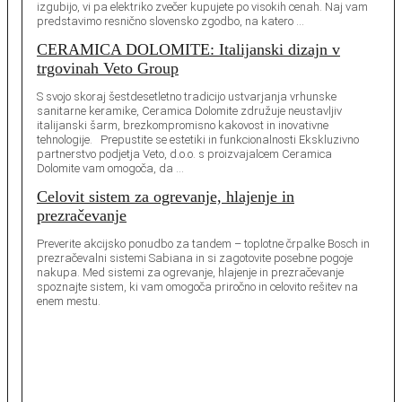
izgubijo, vi pa elektriko zvečer kupujete po visokih cenah. Naj vam
predstavimo resnično slovensko zgodbo, na katero …
CERAMICA DOLOMITE: Italijanski dizajn v
trgovinah Veto Group
S svojo skoraj šestdesetletno tradicijo ustvarjanja vrhunske
sanitarne keramike, Ceramica Dolomite združuje neustavljiv
italijanski šarm, brezkompromisno kakovost in inovativne
tehnologije. Prepustite se estetiki in funkcionalnosti Ekskluzivno
partnerstvo podjetja Veto, d.o.o. s proizvajalcem Ceramica
Dolomite vam omogoča, da …
Celovit sistem za ogrevanje, hlajenje in
prezračevanje
Preverite akcijsko ponudbo za tandem – toplotne črpalke Bosch in
prezračevalni sistemi Sabiana in si zagotovite posebne pogoje
nakupa. Med sistemi za ogrevanje, hlajenje in prezračevanje
spoznajte sistem, ki vam omogoča priročno in celovito rešitev na
enem mestu.