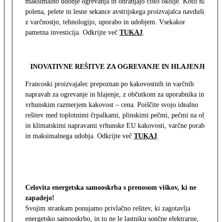
maksimalno udobje ogrevanja in ohranjajo čisto okolje. Kotli na
polena, pelete in lesne sekance avstrijskega proizvajalca navdušijo
z varčnostjo, tehnologijo, uporabo in udobjem. Vsekakor
pametna investicija. Odkrijte več
TUKAJ
.
INOVATIVNE REŠITVE ZA OGREVANJE IN HLAJENJE
Francoski proizvajalec prepoznan po kakovostnih in varčnih
napravah za ogrevanje in hlajenje, z občutkom za uporabnika in z
vrhunskim razmerjem kakovost – cena. Poiščite svojo idealno
rešitev med toplotnimi črpalkami, plinskimi pečmi, pečmi na olje
in klimatskimi napravami vrhunske EU kakovosti, varčne porabe
in maksimalnega udobja. Odkrijte več
TUKAJ
.
Celovita energetska samooskrba s prenosom viškov, ki ne
zapadejo!
Svojim strankam ponujamo privlačno rešitev, ki zagotavlja
energetsko samooskrbo, in to ne le lastniku sončne elektrarne,