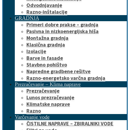
Odvodnjavanje
Razno-inštalacije
GRADNJA
Primeri dobre prakse – gradnja
Pasivna in nizkoenergijska hiša
Montažna gradnja
Klasična gradnja
Izolacije
Barve in fasade
Stavbno pohištvo
Napredne gradbene rešitve
Razno-energetsko varčna gradnja
Prezračevanje – Klima naprave
Prezračevanje
Lunos prezračevanje
Klimatske naprave
Razno
Varčevanje vode
ČISTILNE NAPRAVE – ZBIRALNIKI VODE