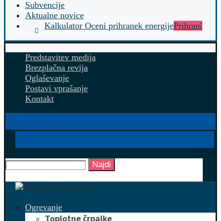
Subvencije
Aktualne novice
Kalkulator Oceni prihranek energije
Prihrani
Predstavitev medija
Brezplačna revija
Oglaševanje
Postavi vprašanje
Kontakt
Najdi
Ogrevanje
Toplotne črpalke