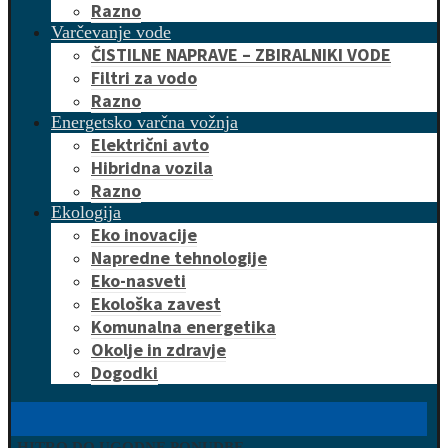
Razno
Varčevanje vode
ČISTILNE NAPRAVE – ZBIRALNIKI VODE
Filtri za vodo
Razno
Energetsko varčna vožnja
Električni avto
Hibridna vozila
Razno
Ekologija
Eko inovacije
Napredne tehnologije
Eko-nasveti
Ekološka zavest
Komunalna energetika
Okolje in zdravje
Dogodki
HITRO DO UGODNE PONUDBE