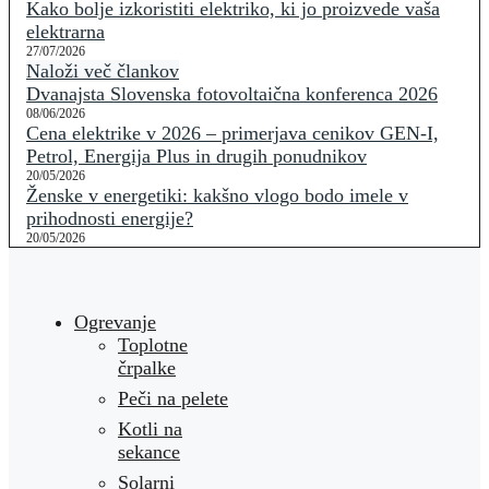
Kako bolje izkoristiti elektriko, ki jo proizvede vaša
elektrarna
27/07/2026
Naloži več člankov
Dvanajsta Slovenska fotovoltaična konferenca 2026
08/06/2026
Cena elektrike v 2026 – primerjava cenikov GEN-I,
Petrol, Energija Plus in drugih ponudnikov
20/05/2026
Ženske v energetiki: kakšno vlogo bodo imele v
prihodnosti energije?
20/05/2026
Ogrevanje
Toplotne
črpalke
Peči na pelete
Kotli na
sekance
Solarni