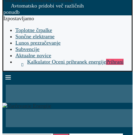
Avtomatsko pridobi več različnih
ponudb
Izpostavljamo
Toplotne črpalke
Sončne elektrarne
Lunos prezračevanje
Subvencije
Aktualne novice
Kalkulator Oceni prihranek energije
Prihrani