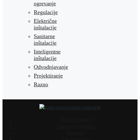
ogrevanje
Regulacije
Električne
inštalacije
Sanitarne
inštalacije
Inteligentne
inštalacije
Odvodnjavanje
Projektiranje
Razno
Splošni pogoji
Varstvo podatkov
Kontakt
Oglaševanje