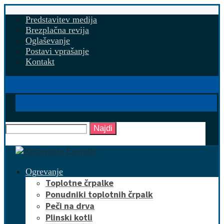
Predstavitev medija
Brezplačna revija
Oglaševanje
Postavi vprašanje
Kontakt
Najdi
Ogrevanje
Toplotne črpalke
Ponudniki toplotnih črpalk
Peči na drva
Plinski kotli