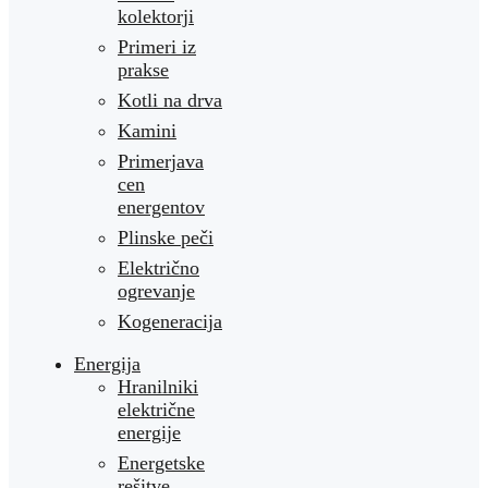
kolektorji
Primeri iz
prakse
Kotli na drva
Kamini
Primerjava
cen
energentov
Plinske peči
Električno
ogrevanje
Kogeneracija
Energija
Hranilniki
električne
energije
Energetske
rešitve