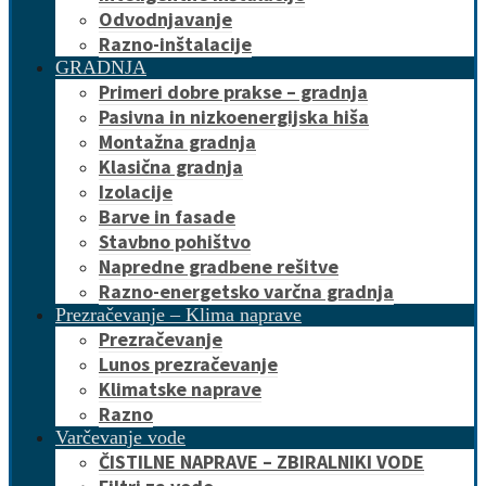
Odvodnjavanje
Razno-inštalacije
GRADNJA
Primeri dobre prakse – gradnja
Pasivna in nizkoenergijska hiša
Montažna gradnja
Klasična gradnja
Izolacije
Barve in fasade
Stavbno pohištvo
Napredne gradbene rešitve
Razno-energetsko varčna gradnja
Prezračevanje – Klima naprave
Prezračevanje
Lunos prezračevanje
Klimatske naprave
Razno
Varčevanje vode
ČISTILNE NAPRAVE – ZBIRALNIKI VODE