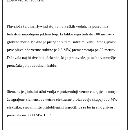
ZDA – več kot 900 GW.
Plavajoča turbina Hywind stoji v norveških vodah, na posebni, z
balastom napolnjeni jekleni boji, ki lahko sega tudi do 100 metrov v
globino morja. Na dno je pritrjena s tremi sidrnimi kabli. Zmogljivost
prve plavajoče vetrne turbine je 2,3 MW, premer rotorja pa 82 metrov.
Delovala naj bi dve leti, elektrika, ki jo proizvede, pa se bo v omrežje
prenašala po podvodnem kablu.
Siemens je globalni tržni vodja v proizvodnji vetrne energije na morju –
že zgrajene Siemensove vetrne elektrarne proizvedejo skupaj 600 MW
elektrike, z novimi, že pridobljenimi naročili pa se bo ta zmogljivost
povečala na 3300 MW. C. P.