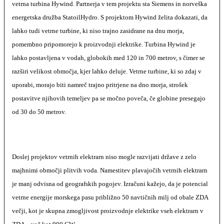
vetrna turbina Hywind. Partnerja v tem projektu sta Siemens in norveška
energetska družba StatoilHydro. S projektom Hywind želita dokazati, da
lahko tudi vetrne turbine, ki niso trajno zasidrane na dnu morja,
pomembno pripomorejo k proizvodnji elektrike. Turbina Hywind je
lahko postavljena v vodah, globokih med 120 in 700 metrov, s čimer se
razširi velikost območja, kjer lahko deluje. Vetrne turbine, ki so zdaj v
uporabi, morajo biti namreč trajno pritrjene na dno morja, strošek
postavitve njihovih temeljev pa se močno poveča, če globine presegajo
od 30 do 50 metrov.
Doslej projektov vetrnih elektrarn niso mogle razvijati države z zelo
majhnimi območji plitvih voda. Namestitev plavajočih vetrnih elektrarn
je manj odvisna od geografskih pogojev. Izračuni kažejo, da je potencial
vetrne energije morskega pasu približno 50 navtičnih milj od obale ZDA
večji, kot je skupna zmogljivost proizvodnje elektrike vseh elektrarn v