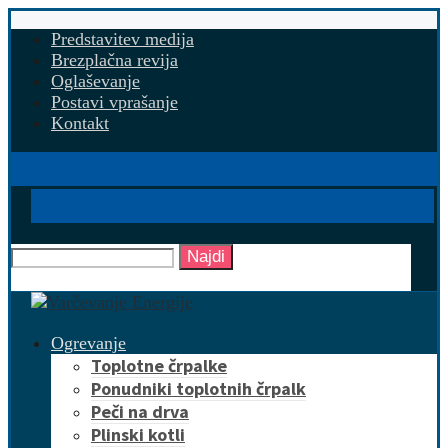
Predstavitev medija
Brezplačna revija
Oglaševanje
Postavi vprašanje
Kontakt
Najdi
Ogrevanje
Toplotne črpalke
Ponudniki toplotnih črpalk
Peči na drva
Plinski kotli