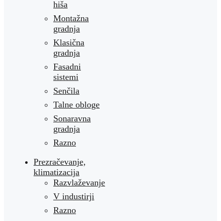
hiša
Montažna
gradnja
Klasična
gradnja
Fasadni
sistemi
Senčila
Talne obloge
Sonaravna
gradnja
Razno
Prezračevanje,
klimatizacija
Razvlaževanje
V industirji
Razno