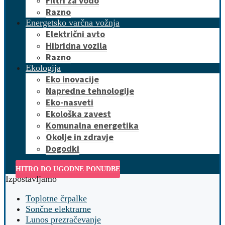
Filtri za vodo
Razno
Energetsko varčna vožnja
Električni avto
Hibridna vozila
Razno
Ekologija
Eko inovacije
Napredne tehnologije
Eko-nasveti
Ekološka zavest
Komunalna energetika
Okolje in zdravje
Dogodki
HITRO DO UGODNE PONUDBE
Izpostavljamo
Toplotne črpalke
Sončne elektrarne
Lunos prezračevanje