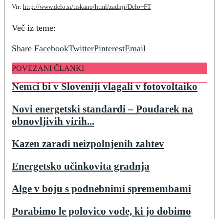
Vir:
http://www.delo.si/tiskano/html/zadnji/Delo+FT
Več iz teme:
Share
Facebook
Twitter
Pinterest
Email
POVEZANI ČLANKI
Nemci bi v Sloveniji vlagali v fotovoltaiko
Novi energetski standardi – Poudarek na
obnovljivih virih...
Kazen zaradi neizpolnjenih zahtev
Energetsko učinkovita gradnja
Alge v boju s podnebnimi spremembami
Porabimo le polovico vode, ki jo dobimo