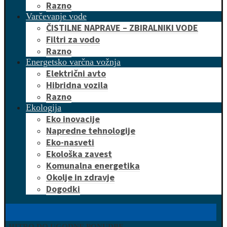
Razno
Varčevanje vode
ČISTILNE NAPRAVE – ZBIRALNIKI VODE
Filtri za vodo
Razno
Energetsko varčna vožnja
Električni avto
Hibridna vozila
Razno
Ekologija
Eko inovacije
Napredne tehnologije
Eko-nasveti
Ekološka zavest
Komunalna energetika
Okolje in zdravje
Dogodki
HITRO DO UGODNE PONUDBE