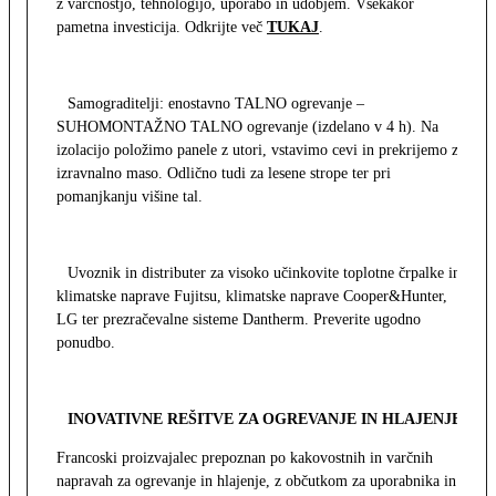
z varčnostjo, tehnologijo, uporabo in udobjem. Vsekakor
pametna investicija. Odkrijte več
TUKAJ
.
Samograditelji: enostavno TALNO ogrevanje –
SUHOMONTAŽNO TALNO ogrevanje (izdelano v 4 h). Na
izolacijo položimo panele z utori, vstavimo cevi in prekrijemo z
izravnalno maso. Odlično tudi za lesene strope ter pri
pomanjkanju višine tal.
Uvoznik in distributer za visoko učinkovite toplotne črpalke in
klimatske naprave Fujitsu, klimatske naprave Cooper&Hunter,
LG ter prezračevalne sisteme Dantherm. Preverite ugodno
ponudbo.
INOVATIVNE REŠITVE ZA OGREVANJE IN HLAJENJE
Francoski proizvajalec prepoznan po kakovostnih in varčnih
napravah za ogrevanje in hlajenje, z občutkom za uporabnika in z