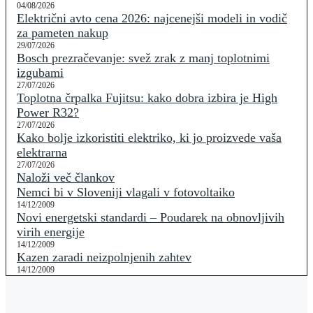
04/08/2026
Električni avto cena 2026: najcenejši modeli in vodič
za pameten nakup
29/07/2026
Bosch prezračevanje: svež zrak z manj toplotnimi
izgubami
27/07/2026
Toplotna črpalka Fujitsu: kako dobra izbira je High
Power R32?
27/07/2026
Kako bolje izkoristiti elektriko, ki jo proizvede vaša
elektrarna
27/07/2026
Naloži več člankov
Nemci bi v Sloveniji vlagali v fotovoltaiko
14/12/2009
Novi energetski standardi – Poudarek na obnovljivih
virih energije
14/12/2009
Kazen zaradi neizpolnjenih zahtev
14/12/2009