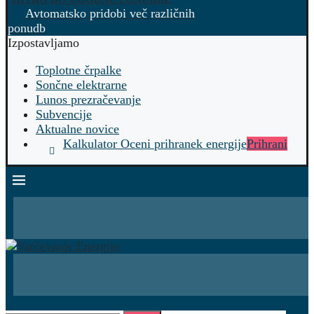
Avtomatsko pridobi več različnih
ponudb
Izpostavljamo
Toplotne črpalke
Sončne elektrarne
Lunos prezračevanje
Subvencije
Aktualne novice
Kalkulator Oceni prihranek energije
Prihrani