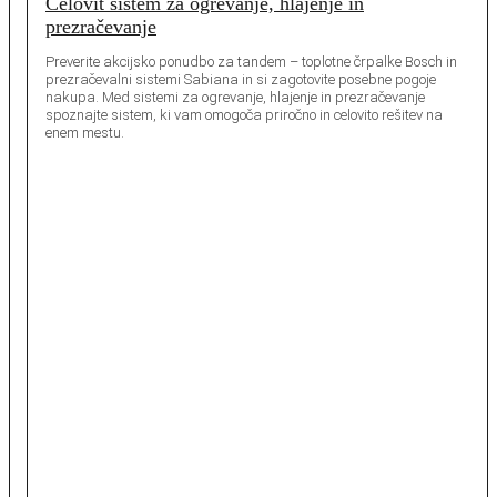
Celovit sistem za ogrevanje, hlajenje in
prezračevanje
Preverite akcijsko ponudbo za tandem – toplotne črpalke Bosch in
prezračevalni sistemi Sabiana in si zagotovite posebne pogoje
nakupa. Med sistemi za ogrevanje, hlajenje in prezračevanje
spoznajte sistem, ki vam omogoča priročno in celovito rešitev na
enem mestu.