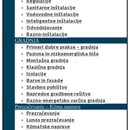
Regulacije
Sanitarne inštalacije
Vodovodne inštalacije
Inteligentne inštalacije
Odvodnjavanje
Razno-inštalacije
GRADNJA
Primeri dobre prakse – gradnja
Pasivna in nizkoenergijska hiša
Montažna gradnja
Klasična gradnja
Izolacije
Barve in fasade
Stavbno pohištvo
Napredne gradbene rešitve
Razno-energetsko varčna gradnja
Prezračevanje – Klima naprave
Prezračevanje
Lunos prezračevanje
Klimatske naprave