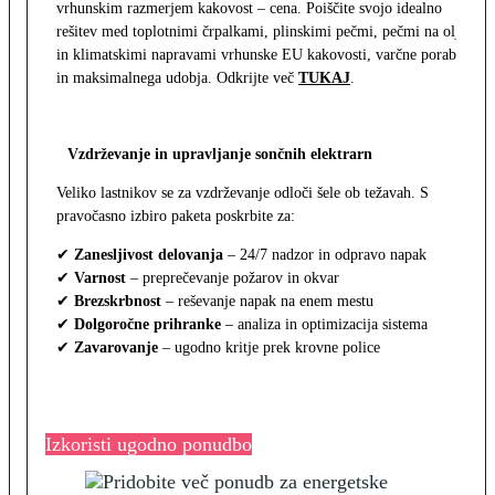
vrhunskim razmerjem kakovost – cena. Poiščite svojo idealno
rešitev med toplotnimi črpalkami, plinskimi pečmi, pečmi na olje
in klimatskimi napravami vrhunske EU kakovosti, varčne porabe
in maksimalnega udobja. Odkrijte več
TUKAJ
.
Vzdrževanje in upravljanje sončnih elektrarn
Veliko lastnikov se za vzdrževanje odloči šele ob težavah. S
pravočasno izbiro paketa poskrbite za:
✔
Zanesljivost delovanja
– 24/7 nadzor in odpravo napak
✔
Varnost
– preprečevanje požarov in okvar
✔
Brezskrbnost
– reševanje napak na enem mestu
✔
Dolgoročne prihranke
– analiza in optimizacija sistema
✔
Zavarovanje
– ugodno kritje prek krovne police
Izkoristi ugodno ponudbo