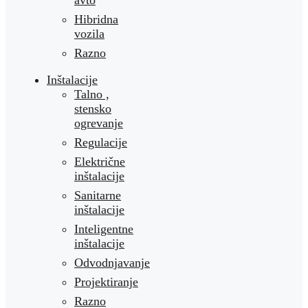
avto
Hibridna
vozila
Razno
Inštalacije
Talno ,
stensko
ogrevanje
Regulacije
Električne
inštalacije
Sanitarne
inštalacije
Inteligentne
inštalacije
Odvodnjavanje
Projektiranje
Razno