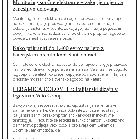
Monitoring sončne elektrarne – zakaj je nujen za
zanesljivo delovanje
Monitoring sončne elektrarne omogoča pravočasno odkrivanje
napak, spremljanje proizvodnje in porabe ter optimizacijo
delovanja sistema. Preverite, zakaj zgolj aplikacija pogosto ni
dovolj in kako lahko nadzor sončne elektrarne prepreči izgube ter
poveča zanesljivost vaše naložbe.
Kako prihraniti do 1.400 evrov na leto z
baterijskim hranilnikom SunContract
Če imate sončno elektrarno, veste, da se največ energije proizvede
ravno sredi dneva, ko je poraba najmanjša. Vaši viški se pogosto
izgubijo, vi pa elektriko zvečer kupujete po visokih cenah. Naj vam
predstavimo resnično slovensko zgodbo, na katero …
CERAMICA DOLOMITE: Italijanski dizajn v
trgovinah Veto Group
S svojo skoraj šestdesetletno tradicijo ustvarjanja vrhunske
sanitarne keramike, Ceramica Dolomite združuje neustavljiv
italijanski šarm, brezkompromisno kakovost in inovativne
tehnologije. Prepustite se estetiki in funkcionalnosti Ekskluzivno
partnerstvo podjetja Veto, d.o.o. s proizvajalcem Ceramica
Dolomite vam omogoča, da …