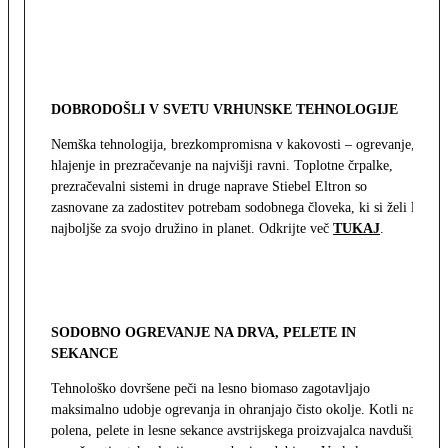
DOBRODOŠLI V SVETU VRHUNSKE TEHNOLOGIJE
Nemška tehnologija, brezkompromisna v kakovosti – ogrevanje,
hlajenje in prezračevanje na najvišji ravni. Toplotne črpalke,
prezračevalni sistemi in druge naprave Stiebel Eltron so
zasnovane za zadostitev potrebam sodobnega človeka, ki si želi le
najboljše za svojo družino in planet. Odkrijte več
TUKAJ
.
SODOBNO OGREVANJE NA DRVA, PELETE IN
SEKANCE
Tehnološko dovršene peči na lesno biomaso zagotavljajo
maksimalno udobje ogrevanja in ohranjajo čisto okolje. Kotli na
polena, pelete in lesne sekance avstrijskega proizvajalca navdušijo