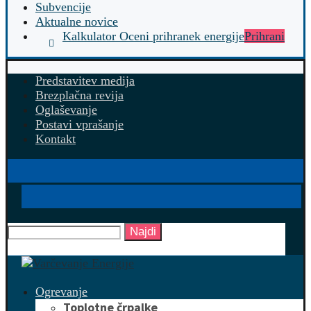
Subvencije
Aktualne novice
Kalkulator Oceni prihranek energije
Prihrani
Predstavitev medija
Brezplačna revija
Oglaševanje
Postavi vprašanje
Kontakt
Najdi
Ogrevanje
Toplotne črpalke