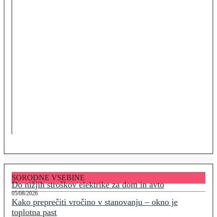
SORODNE VSEBINE
Do nižjih stroškov elektrike za dom in avto
05/08/2026
Kako preprečiti vročino v stanovanju – okno je
toplotna past