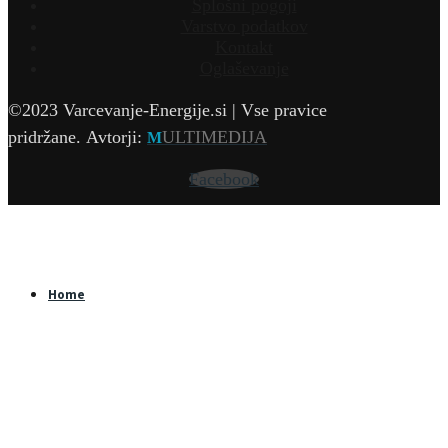
Splošni pogoji
Varstvo podatkov
Kontakt
Oglaševanje
©2023 Varcevanje-Energije.si | Vse pravice
pridržane.
Avtorji:
ULTIMEDIJA
M
Facebook
Home