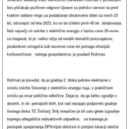
letu pričakuje pozitiven odgovor Uprave za jedrsko varnost na pred
kratkim oddano vlogo za podaljšanje obratovalne dobe za novih 20
let, računajoč od leta 2023, ko se bo izteklo prvih 40 let
obratovanja.
Naš največji vir oskrbe z električno energijo z lastno ceno 28 evrov
za megavat, ki je
veliko nižja od ostalih domačih proizvajalcev,
porabnikom omogoča tudi razumne cene ter pomaga ohranjati
konkurenčnost
našega gospodarstva, je poudaril Rožman.
Rožman je povedal, da je gradnja 2. bloka jedrske elektrarne v
smislu oskrbe Slovenije z električno energijo nuja, v praktičnem
smislu pa stvar politične odločitve. Dejal je, da ga lahko zgradijo v
desetih, in ne
petnajstih letih, kot radi navajajo podporniki gradnje
šestega bloka TE Šoštanj. Bolj skeptičen je bil zato glede izgradnje
trajnega odlagališča radioaktivnih odpadkov,
za katerega je
postopek sprejemanja DPN kljub določeni in potrjeni lokaciji obtičal