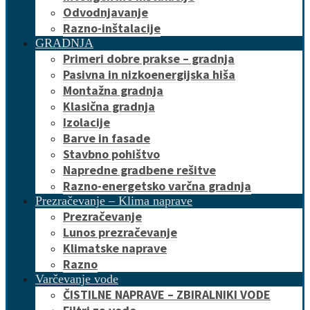
Odvodnjavanje
Razno-inštalacije
GRADNJA
Primeri dobre prakse – gradnja
Pasivna in nizkoenergijska hiša
Montažna gradnja
Klasična gradnja
Izolacije
Barve in fasade
Stavbno pohištvo
Napredne gradbene rešitve
Razno-energetsko varčna gradnja
Prezračevanje – Klima naprave
Prezračevanje
Lunos prezračevanje
Klimatske naprave
Razno
Varčevanje vode
ČISTILNE NAPRAVE – ZBIRALNIKI VODE