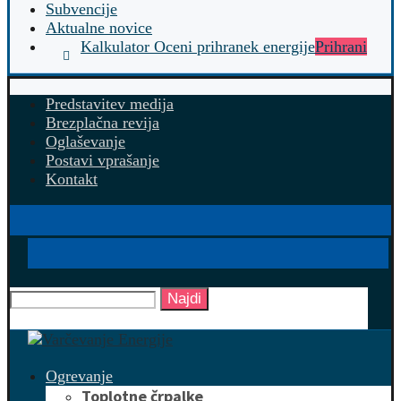
Subvencije
Aktualne novice
Kalkulator Oceni prihranek energije
Prihrani
Predstavitev medija
Brezplačna revija
Oglaševanje
Postavi vprašanje
Kontakt
Najdi
Ogrevanje
Toplotne črpalke