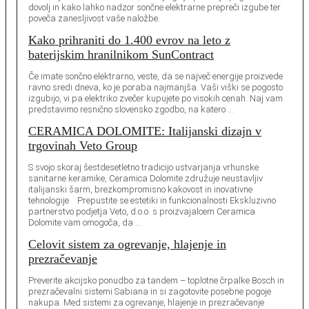
dovolj in kako lahko nadzor sončne elektrarne prepreči izgube ter
poveča zanesljivost vaše naložbe.
Kako prihraniti do 1.400 evrov na leto z
baterijskim hranilnikom SunContract
Če imate sončno elektrarno, veste, da se največ energije proizvede
ravno sredi dneva, ko je poraba najmanjša. Vaši viški se pogosto
izgubijo, vi pa elektriko zvečer kupujete po visokih cenah. Naj vam
predstavimo resnično slovensko zgodbo, na katero …
CERAMICA DOLOMITE: Italijanski dizajn v
trgovinah Veto Group
S svojo skoraj šestdesetletno tradicijo ustvarjanja vrhunske
sanitarne keramike, Ceramica Dolomite združuje neustavljiv
italijanski šarm, brezkompromisno kakovost in inovativne
tehnologije. Prepustite se estetiki in funkcionalnosti Ekskluzivno
partnerstvo podjetja Veto, d.o.o. s proizvajalcem Ceramica
Dolomite vam omogoča, da …
Celovit sistem za ogrevanje, hlajenje in
prezračevanje
Preverite akcijsko ponudbo za tandem – toplotne črpalke Bosch in
prezračevalni sistemi Sabiana in si zagotovite posebne pogoje
nakupa. Med sistemi za ogrevanje, hlajenje in prezračevanje