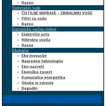
Razno
Varčevanje vode
ČISTILNE NAPRAVE – ZBIRALNIKI VODE
Filtri za vodo
Razno
Energetsko varčna vožnja
Električni avto
Hibridna vozila
Razno
Ekologija
Eko inovacije
Napredne tehnologije
Eko-nasveti
Ekološka zavest
Komunalna energetika
Okolje in zdravje
Dogodki
HITRO DO UGODNE PONUDBE