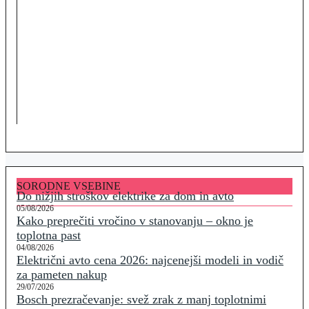
SORODNE VSEBINE
Do nižjih stroškov elektrike za dom in avto
05/08/2026
Kako preprečiti vročino v stanovanju – okno je
toplotna past
04/08/2026
Električni avto cena 2026: najcenejši modeli in vodič
za pameten nakup
29/07/2026
Bosch prezračevanje: svež zrak z manj toplotnimi