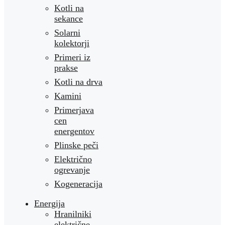
Kotli na
sekance
Solarni
kolektorji
Primeri iz
prakse
Kotli na drva
Kamini
Primerjava
cen
energentov
Plinske peči
Električno
ogrevanje
Kogeneracija
Energija
Hranilniki
električne