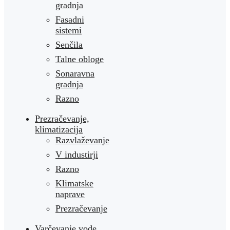
gradnja
Fasadni
sistemi
Senčila
Talne obloge
Sonaravna
gradnja
Razno
Prezračevanje,
klimatizacija
Razvlaževanje
V industirji
Razno
Klimatske
naprave
Prezračevanje
Varčevanje vode