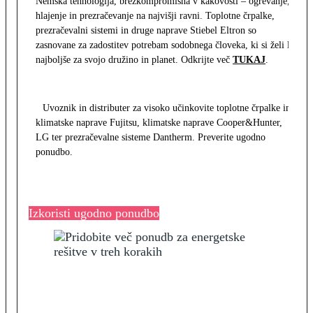
Nemška tehnologija, brezkompromisna v kakovosti – ogrevanje,
hlajenje in prezračevanje na najvišji ravni. Toplotne črpalke,
prezračevalni sistemi in druge naprave Stiebel Eltron so
zasnovane za zadostitev potrebam sodobnega človeka, ki si želi le
najboljše za svojo družino in planet. Odkrijte več
TUKAJ
.
Uvoznik in distributer za visoko učinkovite toplotne črpalke in
klimatske naprave Fujitsu, klimatske naprave Cooper&Hunter,
LG ter prezračevalne sisteme Dantherm. Preverite ugodno
ponudbo.
Izkoristi ugodno ponudbo