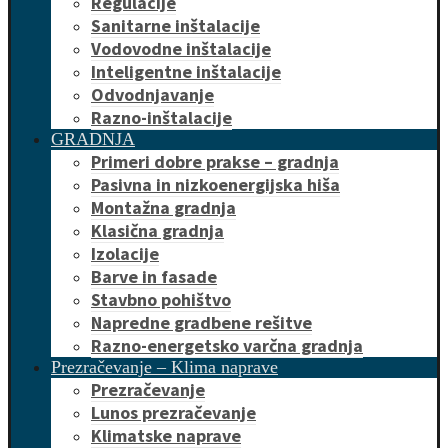
Regulacije
Sanitarne inštalacije
Vodovodne inštalacije
Inteligentne inštalacije
Odvodnjavanje
Razno-inštalacije
GRADNJA
Primeri dobre prakse – gradnja
Pasivna in nizkoenergijska hiša
Montažna gradnja
Klasična gradnja
Izolacije
Barve in fasade
Stavbno pohištvo
Napredne gradbene rešitve
Razno-energetsko varčna gradnja
Prezračevanje – Klima naprave
Prezračevanje
Lunos prezračevanje
Klimatske naprave