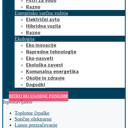
Filtri za vodo
Razno
Energetsko varčna vožnja
Električni avto
Hibridna vozila
Razno
Ekologija
Eko inovacije
Napredne tehnologije
Eko-nasveti
Ekološka zavest
Komunalna energetika
Okolje in zdravje
Dogodki
HITRO DO UGODNE PONUDBE
Izpostavljamo
Toplotne črpalke
Sončne elektrarne
Lunos prezračevanje