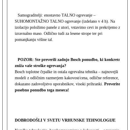
Samograditelji: enostavno TALNO ogrevanje –
SUHOMONTAŽNO TALNO ogrevanje (izdelano v 4 h). Na
izolacijo položimo panele z utori, vstavimo cevi in prekrijemo z
izravnalno maso. Odlično tudi za lesene strope ter pri
pomanjkanju višine tal.
POZOR: Ste preverili zadnjo Bosch ponudbo, ki konkretno
zniža vaše stroške ogrevanja?
Bosch toplotne črpalke in ostala ogrevalna tehnika – najnovejši
modeli z odličnim razmerjem kakovost/cena, odlične reference,
dokazano zadovoljstvo uporabnikov, visoki prihranki.
Preverite
posebno ponudbo tega meseca!
DOBRODOŠLI V SVETU VRHUNSKE TEHNOLOGIJE