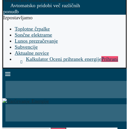
Avtomatsko pridobi več različnih
ponudb
Izpostavljamo
Toplotne črpalke
Sončne elektrarne
Lunos prezračevanje
Subvencije
Aktualne novice
Kalkulator Oceni prihranek energije
Prihrani