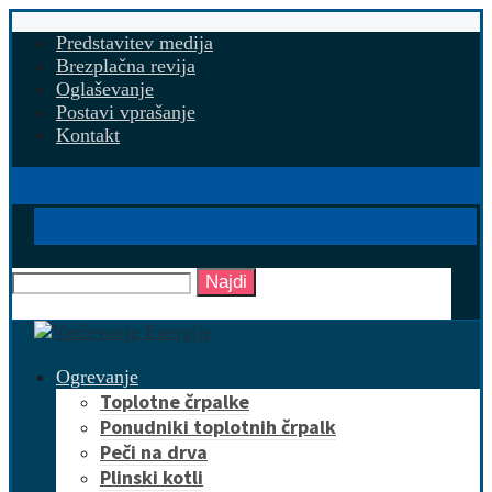
Predstavitev medija
Brezplačna revija
Oglaševanje
Postavi vprašanje
Kontakt
Najdi
Ogrevanje
Toplotne črpalke
Ponudniki toplotnih črpalk
Peči na drva
Plinski kotli