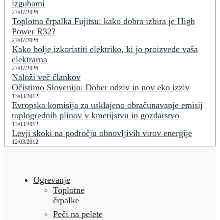
izgubami
27/07/2026
Toplotna črpalka Fujitsu: kako dobra izbira je High
Power R32?
27/07/2026
Kako bolje izkoristiti elektriko, ki jo proizvede vaša
elektrarna
27/07/2026
Naloži več člankov
Očistimo Slovenijo: Dober odziv in nov eko izziv
13/03/2012
Evropska komisija za usklajeno obračunavanje emisij
toplogrednih plinov v kmetijstvu in gozdarstvo
13/03/2012
Levji skoki na področju obnovljivih virov energije
12/03/2012
Ogrevanje
Toplotne
črpalke
Peči na pelete