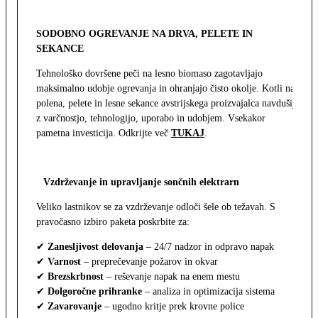
SODOBNO OGREVANJE NA DRVA, PELETE IN
SEKANCE
Tehnološko dovršene peči na lesno biomaso zagotavljajo
maksimalno udobje ogrevanja in ohranjajo čisto okolje. Kotli na
polena, pelete in lesne sekance avstrijskega proizvajalca navdušijo
z varčnostjo, tehnologijo, uporabo in udobjem. Vsekakor
pametna investicija. Odkrijte več
TUKAJ
.
Vzdrževanje in upravljanje sončnih elektrarn
Veliko lastnikov se za vzdrževanje odloči šele ob težavah. S
pravočasno izbiro paketa poskrbite za:
✔
Zanesljivost delovanja
– 24/7 nadzor in odpravo napak
✔
Varnost
– preprečevanje požarov in okvar
✔
Brezskrbnost
– reševanje napak na enem mestu
✔
Dolgoročne prihranke
– analiza in optimizacija sistema
✔
Zavarovanje
– ugodno kritje prek krovne police