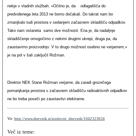
nekje v vladnih službah. »Očitno je, da
odlagališča do
predvidenega leta 2013 ne bomo dočakali. Do takrat nam bo
zmanjkalo tudi prostora v sedanjem začasnem skladišču odpadkov.
Tako nam ostaneta
samo dve možnosti. Ena je, da nadaljnje
skladiščenje omogočimo z nekimi drugimi ukrepi, druga pa, da
zaustavimo proizvodnjo. V to drugo možnost osebno ne verjamem,«
je na pol v šali zaključil Rožman.
Direktor NEK Stane Rožman verjame, da zaradi grozečega
pomanjkanja prostora v začasnem skladišču radioaktivnih odpadkov
ne bo treba poseči po zaustavitvi elektrarne.
Vir:
http://www.dnevnik.si/poslovni_dnevnik/1042323634
Več iz teme: