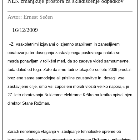
NEK zmanjkuje prostora za skladiščenje odpadkov
Avtor: Ernest Sečen
16/12/2009
»Z
vsakoletnimi izjavami o izjemno stabilnem in zanesljivem
obratovanju ter doseganju zastavljenega poslovnega načrta se
morda ponavljam v tolikšni meri, da so zadeve videti samoumevne,
toda daleč od tega. Zato da smo tudi iztekajoče se leto 2009 prestali
brez ene same samodejne ali prisilne zaustavitve in
dosegli vse
zastavljene cilje, smo vsi zaposleni morali vložiti veliko napora,« je
27. leto obratovanja Nuklearne elektrarne Krško na kratko opisal njen
direktor Stane Rožman.
Zaradi nenehnega vlaganja v izboljšanje tehnološke opreme ob
hkratnem sledenju vseh varnostnim zahtevam Rožman v prihodnjem