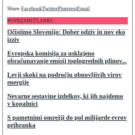
Share
Facebook
Twitter
Pinterest
Email
POVEZANI ČLANKI
Očistimo Slovenijo: Dober odziv in nov eko
izziv
Evropska komisija za usklajeno
obračunavanje emisij toplogrednih plinov...
Levji skoki na področju obnovljivih virov
energije
Nevarne sestavine izdelkov, ki jih najdemo
v kopalnici
S pametnimi omrežji do pol milijarde evrov
prihranka