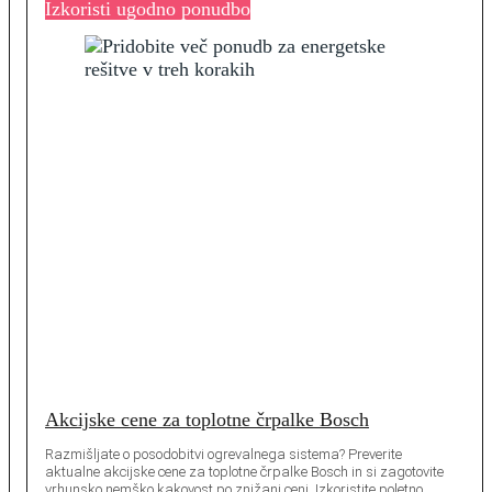
Izkoristi ugodno ponudbo
Akcijske cene za toplotne črpalke Bosch
Razmišljate o posodobitvi ogrevalnega sistema? Preverite
aktualne akcijske cene za toplotne črpalke Bosch in si zagotovite
vrhunsko nemško kakovost po znižani ceni. Izkoristite poletno