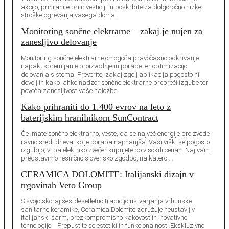
akcijo, prihranite pri investiciji in poskrbite za dolgoročno nizke
stroške ogrevanja vašega doma.
Monitoring sončne elektrarne – zakaj je nujen za
zanesljivo delovanje
Monitoring sončne elektrarne omogoča pravočasno odkrivanje
napak, spremljanje proizvodnje in porabe ter optimizacijo
delovanja sistema. Preverite, zakaj zgolj aplikacija pogosto ni
dovolj in kako lahko nadzor sončne elektrarne prepreči izgube ter
poveča zanesljivost vaše naložbe.
Kako prihraniti do 1.400 evrov na leto z
baterijskim hranilnikom SunContract
Če imate sončno elektrarno, veste, da se največ energije proizvede
ravno sredi dneva, ko je poraba najmanjša. Vaši viški se pogosto
izgubijo, vi pa elektriko zvečer kupujete po visokih cenah. Naj vam
predstavimo resnično slovensko zgodbo, na katero …
CERAMICA DOLOMITE: Italijanski dizajn v
trgovinah Veto Group
S svojo skoraj šestdesetletno tradicijo ustvarjanja vrhunske
sanitarne keramike, Ceramica Dolomite združuje neustavljiv
italijanski šarm, brezkompromisno kakovost in inovativne
tehnologije. Prepustite se estetiki in funkcionalnosti Ekskluzivno