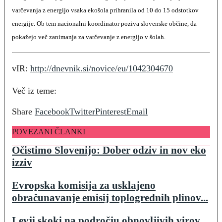
varčevanja z energijo vsaka ekošola prihranila od 10 do 15 odstotkov
energije. Ob tem nacionalni koordinator poziva slovenske občine, da
pokažejo več zanimanja za varčevanje z energijo v šolah.
vIR:
http://dnevnik.si/novice/eu/1042304670
Več iz teme:
Share
Facebook
Twitter
Pinterest
Email
POVEZANI ČLANKI
Očistimo Slovenijo: Dober odziv in nov eko
izziv
Evropska komisija za usklajeno
obračunavanje emisij toplogrednih plinov...
Levji skoki na področju obnovljivih virov