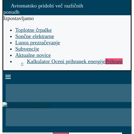
Avtomatsko pridobi več različnih
ponudb
Izpostavljamo
Toplotne črpalke
Sončne elektrarne
Lunos prezračevanje
Subvencije
Aktualne novice
Kalkulator Oceni prihranek energije
Prihrani