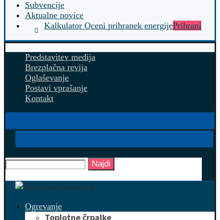
Subvencije
Aktualne novice
Kalkulator Oceni prihranek energije
Prihrani
Predstavitev medija
Brezplačna revija
Oglaševanje
Postavi vprašanje
Kontakt
Najdi
Ogrevanje
Toplotne črpalke