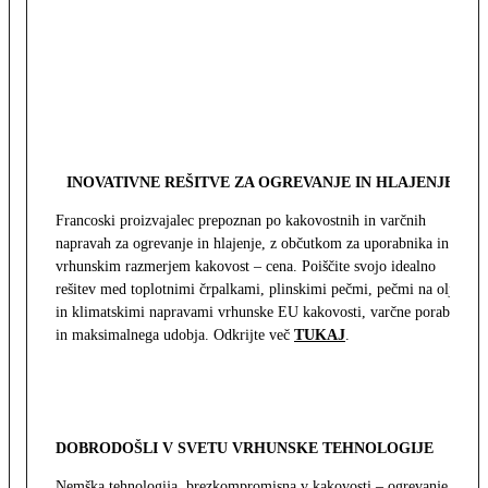
INOVATIVNE REŠITVE ZA OGREVANJE IN HLAJENJE
Francoski proizvajalec prepoznan po kakovostnih in varčnih
napravah za ogrevanje in hlajenje, z občutkom za uporabnika in z
vrhunskim razmerjem kakovost – cena. Poiščite svojo idealno
rešitev med toplotnimi črpalkami, plinskimi pečmi, pečmi na olje
in klimatskimi napravami vrhunske EU kakovosti, varčne porabe
in maksimalnega udobja. Odkrijte več
TUKAJ
.
DOBRODOŠLI V SVETU VRHUNSKE TEHNOLOGIJE
Nemška tehnologija, brezkompromisna v kakovosti – ogrevanje,