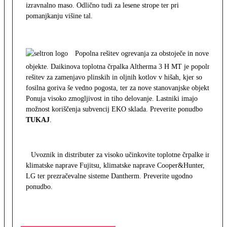
izravnalno maso. Odlično tudi za lesene strope ter pri
pomanjkanju višine tal.
Popolna rešitev ogrevanja za obstoječe in nove
objekte. Daikinova toplotna črpalka Altherma 3 H MT je popolna
rešitev za zamenjavo plinskih in oljnih kotlov v hišah, kjer so
fosilna goriva še vedno pogosta, ter za nove stanovanjske objekte.
Ponuja visoko zmogljivost in tiho delovanje. Lastniki imajo
možnost koriščenja subvencij EKO sklada. Preverite ponudbo
TUKAJ
.
Uvoznik in distributer za visoko učinkovite toplotne črpalke in
klimatske naprave Fujitsu, klimatske naprave Cooper&Hunter,
LG ter prezračevalne sisteme Dantherm. Preverite ugodno
ponudbo.