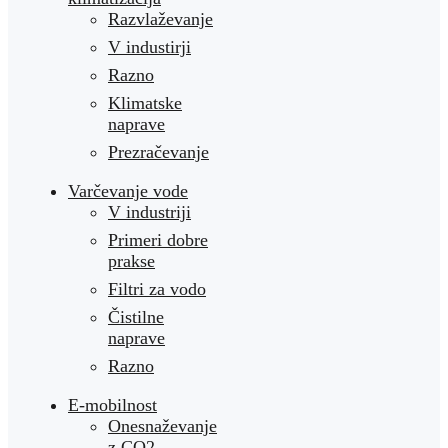
Razvlaževanje
V industirji
Razno
Klimatske
naprave
Prezračevanje
Varčevanje vode
V industriji
Primeri dobre
prakse
Filtri za vodo
Čistilne
naprave
Razno
E-mobilnost
Onesnaževanje
z CO2