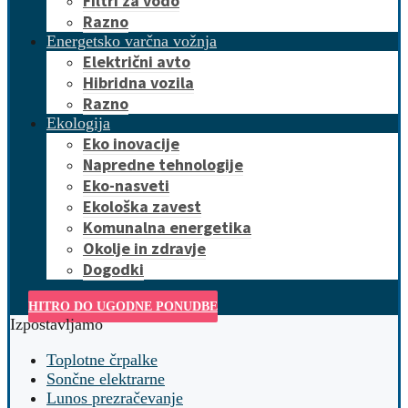
Filtri za vodo
Razno
Energetsko varčna vožnja
Električni avto
Hibridna vozila
Razno
Ekologija
Eko inovacije
Napredne tehnologije
Eko-nasveti
Ekološka zavest
Komunalna energetika
Okolje in zdravje
Dogodki
HITRO DO UGODNE PONUDBE
Izpostavljamo
Toplotne črpalke
Sončne elektrarne
Lunos prezračevanje