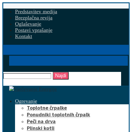
Predstavitev medija
Brezplačna revija
Oglaševanje
Postavi vprašanje
Kontakt
Najdi
Ogrevanje
Toplotne črpalke
Ponudniki toplotnih črpalk
Peči na drva
Plinski kotli