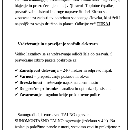
hlajenje in prezračevanje na najvišji ravni. Toplotne črpalke,
prezračevalni sistemi in druge naprave Stiebel Eltron so
zasnovane za zadostitev potrebam sodobnega človeka, ki si želi le
najboljše za svojo družino in planet. Odkrijte več
TUKAJ
.
Vzdrževanje in upravljanje sončnih elektrarn
Veliko lastnikov se za vzdrževanje odloči šele ob težavah. S
pravočasno izbiro paketa poskrbite za:
✔
Zanesljivost delovanja
– 24/7 nadzor in odpravo napak
✔
Varnost
– preprečevanje požarov in okvar
✔
Brezskrbnost
– reševanje napak na enem mestu
✔
Dolgoročne prihranke
– analiza in optimizacija sistema
✔
Zavarovanje
– ugodno kritje prek krovne police
Samograditelji: enostavno TALNO ogrevanje –
SUHOMONTAŽNO TALNO ogrevanje (izdelano v 4 h). Na
izolacijo položimo panele z utori, vstavimo cevi in prekrijemo z