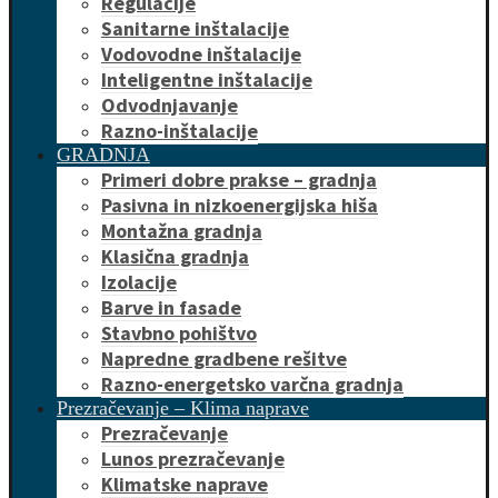
Regulacije
Sanitarne inštalacije
Vodovodne inštalacije
Inteligentne inštalacije
Odvodnjavanje
Razno-inštalacije
GRADNJA
Primeri dobre prakse – gradnja
Pasivna in nizkoenergijska hiša
Montažna gradnja
Klasična gradnja
Izolacije
Barve in fasade
Stavbno pohištvo
Napredne gradbene rešitve
Razno-energetsko varčna gradnja
Prezračevanje – Klima naprave
Prezračevanje
Lunos prezračevanje
Klimatske naprave