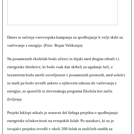
Danes se začenja vseevropska kampanja za spodbujanje k večji skrbi za
varčevanje z energijo. (Foto: Bojan Velikonja)
Na posameznih ekošolah bodo učenci in dijaki med drugim izbrali t.i.
energetske detektive, ki bodo vsak dan skrbeli za ugašanje luči, z
luxmetrom bodo merili osvetljenost v posameznih prostorih, med sošolci
in starši pa bodo izvedli anketo o njihovem odnosu do varčevanja z
energijo, so sporočili iz slovenskega programa Ekošola kot način
življenja.
Projekt Izklopi stikalo je sestavni del širšega projekta o spodbujanju
energetske učinkovitosti na evropskih šolah. Po raziskavi, ki so jo
izvajalci projekta izvedli v okoli 200 šolah in različnih uradih za