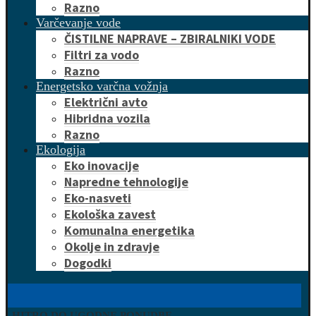
Razno
Varčevanje vode
ČISTILNE NAPRAVE – ZBIRALNIKI VODE
Filtri za vodo
Razno
Energetsko varčna vožnja
Električni avto
Hibridna vozila
Razno
Ekologija
Eko inovacije
Napredne tehnologije
Eko-nasveti
Ekološka zavest
Komunalna energetika
Okolje in zdravje
Dogodki
HITRO DO UGODNE PONUDBE