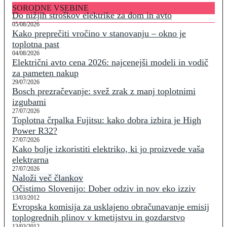
SORODNE VSEBINE
Do nižjih stroškov elektrike za dom in avto
05/08/2026
Kako preprečiti vročino v stanovanju – okno je
toplotna past
04/08/2026
Električni avto cena 2026: najcenejši modeli in vodič
za pameten nakup
29/07/2026
Bosch prezračevanje: svež zrak z manj toplotnimi
izgubami
27/07/2026
Toplotna črpalka Fujitsu: kako dobra izbira je High
Power R32?
27/07/2026
Kako bolje izkoristiti elektriko, ki jo proizvede vaša
elektrarna
27/07/2026
Naloži več člankov
Očistimo Slovenijo: Dober odziv in nov eko izziv
13/03/2012
Evropska komisija za usklajeno obračunavanje emisij
toplogrednih plinov v kmetijstvu in gozdarstvo
13/03/2012