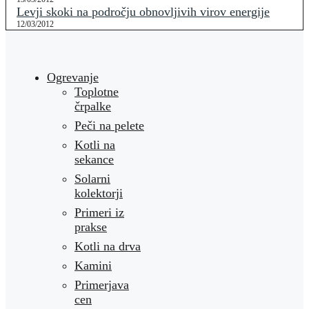
Levji skoki na področju obnovljivih virov energije
12/03/2012
Ogrevanje
Toplotne
črpalke
Peči na pelete
Kotli na
sekance
Solarni
kolektorji
Primeri iz
prakse
Kotli na drva
Kamini
Primerjava
cen