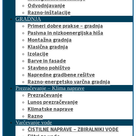
Odvodnjavanje
Razno-inštalacije
GRADNJA
Primeri dobre prakse – gradnja
Pasivna in nizkoenergijska hiša
Montažna gradnja
Klasična gradnja
Izolacije
Barve in fasade
Stavbno pohištvo
Napredne gradbene rešitve
Razno-energetsko varčna gradnja
Prezračevanje – Klima naprave
Prezračevanje
Lunos prezračevanje
Klimatske naprave
Razno
Varčevanje vode
ČISTILNE NAPRAVE – ZBIRALNIKI VODE