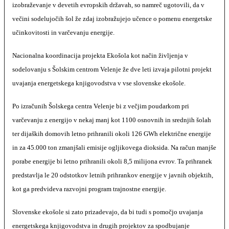
izobraževanje v devetih evropskih državah, so namreč ugotovili, da v
večini sodelujočih šol že zdaj izobražujejo učence o pomenu energetske
učinkovitosti in varčevanju energije.
Nacionalna koordinacija projekta Ekošola kot način življenja v
sodelovanju s Šolskim centrom Velenje že dve leti izvaja pilotni projekt
uvajanja energetskega knjigovodstva v vse slovenske ekošole.
Po izračunih Šolskega centra Velenje bi z večjim poudarkom pri
varčevanju z energijo v nekaj manj kot 1100 osnovnih in srednjih šolah
ter dijaških domovih letno prihranili okoli 126 GWh električne energije
in za 45.000 ton zmanjšali emisije ogljikovega dioksida. Na račun manjše
porabe energije bi letno prihranili okoli 8,5 milijona evrov. Ta prihranek
predstavlja le 20 odstotkov letnih prihrankov energije v javnih objektih,
kot ga predvideva razvojni program trajnostne energije.
Slovenske ekošole si zato prizadevajo, da bi tudi s pomočjo uvajanja
energetskega knjigovodstva in drugih projektov za spodbujanje