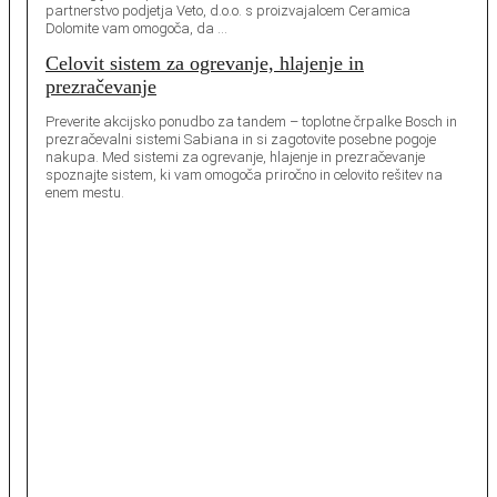
partnerstvo podjetja Veto, d.o.o. s proizvajalcem Ceramica
Dolomite vam omogoča, da …
Celovit sistem za ogrevanje, hlajenje in
prezračevanje
Preverite akcijsko ponudbo za tandem – toplotne črpalke Bosch in
prezračevalni sistemi Sabiana in si zagotovite posebne pogoje
nakupa. Med sistemi za ogrevanje, hlajenje in prezračevanje
spoznajte sistem, ki vam omogoča priročno in celovito rešitev na
enem mestu.