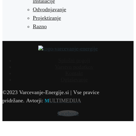
inštalacije
Odvodnjavanje
Projektiranje
Razno
Splošni pogoji
Varstvo podatkov
Kontakt
Oglaševanje
©2023 Varcevanje-Energije.si | Vse pravice
pridržane.
Avtorji:
ULTIMEDIJA
M
Facebook