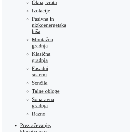
Okna, vrata
Izolacije
Pasivna in
nizkoenergetska
hiša
Montažna
gradnja
Klasična
gradnja
Fasadni
sistemi
Senčila
Talne obloge
Sonaravna
gradnja
Razno
Prezračevanje,
klimatizacija