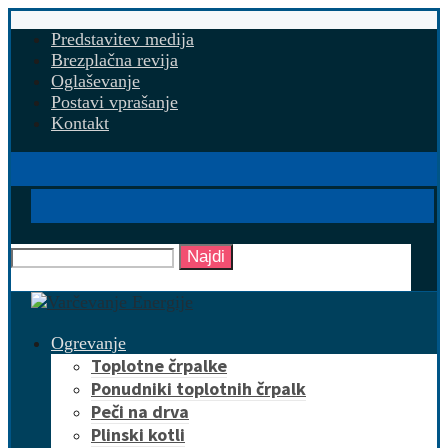
Predstavitev medija
Brezplačna revija
Oglaševanje
Postavi vprašanje
Kontakt
Najdi
Ogrevanje
Toplotne črpalke
Ponudniki toplotnih črpalk
Peči na drva
Plinski kotli