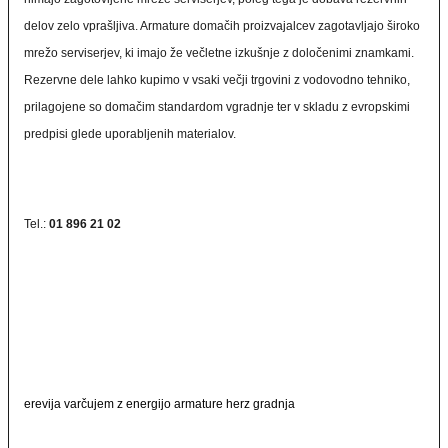
delov zelo vprašljiva. Armature domačih proizvajalcev zagotavljajo široko
mrežo serviserjev, ki imajo že večletne izkušnje z določenimi znamkami.
Rezervne dele lahko kupimo v vsaki večji trgovini z vodovodno tehniko,
prilagojene so domačim standardom vgradnje ter v skladu z evropskimi
predpisi glede uporabljenih materialov.
Tel.:
01 896 21 02
erevija varčujem z energijo armature herz gradnja