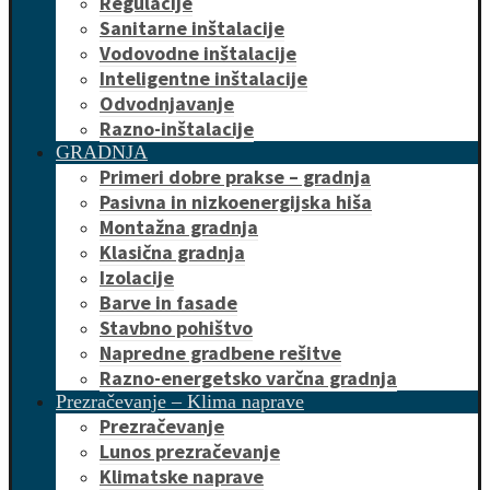
Regulacije
Sanitarne inštalacije
Vodovodne inštalacije
Inteligentne inštalacije
Odvodnjavanje
Razno-inštalacije
GRADNJA
Primeri dobre prakse – gradnja
Pasivna in nizkoenergijska hiša
Montažna gradnja
Klasična gradnja
Izolacije
Barve in fasade
Stavbno pohištvo
Napredne gradbene rešitve
Razno-energetsko varčna gradnja
Prezračevanje – Klima naprave
Prezračevanje
Lunos prezračevanje
Klimatske naprave