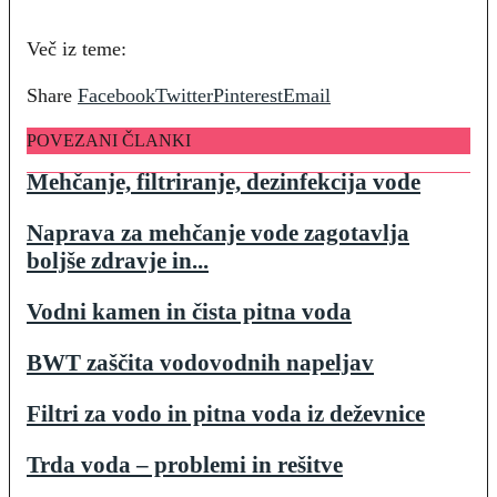
Več iz teme:
Share
Facebook
Twitter
Pinterest
Email
POVEZANI ČLANKI
Mehčanje, filtriranje, dezinfekcija vode
Naprava za mehčanje vode zagotavlja
boljše zdravje in...
Vodni kamen in čista pitna voda
BWT zaščita vodovodnih napeljav
Filtri za vodo in pitna voda iz deževnice
Trda voda – problemi in rešitve