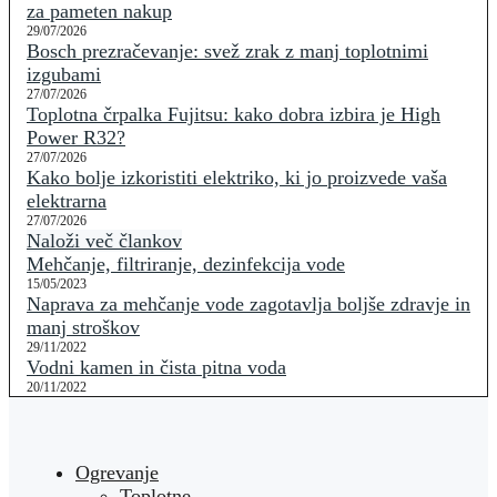
za pameten nakup
29/07/2026
Bosch prezračevanje: svež zrak z manj toplotnimi
izgubami
27/07/2026
Toplotna črpalka Fujitsu: kako dobra izbira je High
Power R32?
27/07/2026
Kako bolje izkoristiti elektriko, ki jo proizvede vaša
elektrarna
27/07/2026
Naloži več člankov
Mehčanje, filtriranje, dezinfekcija vode
15/05/2023
Naprava za mehčanje vode zagotavlja boljše zdravje in
manj stroškov
29/11/2022
Vodni kamen in čista pitna voda
20/11/2022
Ogrevanje
Toplotne