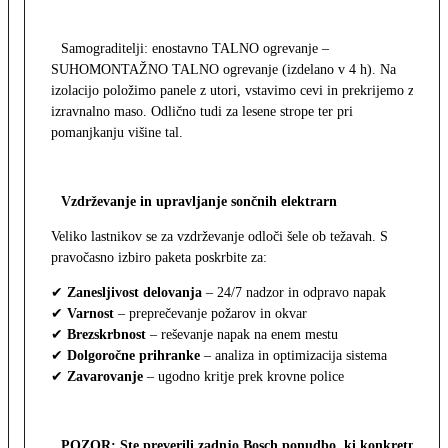
Samograditelji: enostavno TALNO ogrevanje –
SUHOMONTAŽNO TALNO ogrevanje (izdelano v 4 h). Na
izolacijo položimo panele z utori, vstavimo cevi in prekrijemo z
izravnalno maso. Odlično tudi za lesene strope ter pri
pomanjkanju višine tal.
Vzdrževanje in upravljanje sončnih elektrarn
Veliko lastnikov se za vzdrževanje odloči šele ob težavah. S
pravočasno izbiro paketa poskrbite za:
✔
Zanesljivost delovanja
– 24/7 nadzor in odpravo napak
✔
Varnost
– preprečevanje požarov in okvar
✔
Brezskrbnost
– reševanje napak na enem mestu
✔
Dolgoročne prihranke
– analiza in optimizacija sistema
✔
Zavarovanje
– ugodno kritje prek krovne police
POZOR: Ste preverili zadnjo Bosch ponudbo, ki konkretno