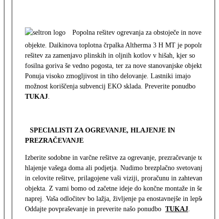
Popolna rešitev ogrevanja za obstoječe in nove
objekte. Daikinova toplotna črpalka Altherma 3 H MT je popolna
rešitev za zamenjavo plinskih in oljnih kotlov v hišah, kjer so
fosilna goriva še vedno pogosta, ter za nove stanovanjske objekte.
Ponuja visoko zmogljivost in tiho delovanje. Lastniki imajo
možnost koriščenja subvencij EKO sklada. Preverite ponudbo
TUKAJ
.
SPECIALISTI ZA OGREVANJE, HLAJENJE IN
PREZRAČEVANJE
Izberite sodobne in varčne rešitve za ogrevanje, prezračevanje ter
hlajenje vašega doma ali podjetja. Nudimo brezplačno svetovanje
in celovite rešitve, prilagojene vaši viziji, proračunu in zahtevam
objekta. Z vami bomo od začetne ideje do končne montaže in še
naprej. Vaša odločitev bo lažja, življenje pa enostavnejše in lepše.
Oddajte povpraševanje in preverite našo ponudbo
TUKAJ
.