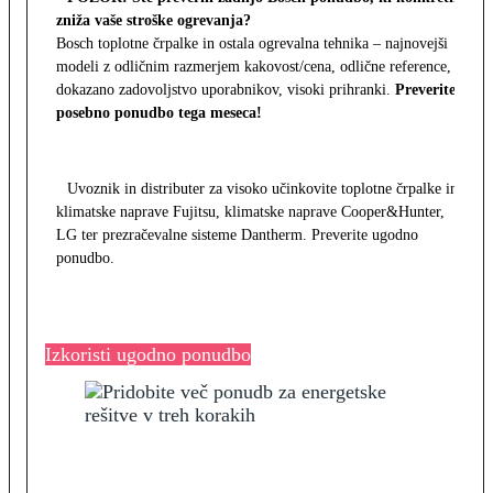
zniža vaše stroške ogrevanja?
Bosch toplotne črpalke in ostala ogrevalna tehnika – najnovejši
modeli z odličnim razmerjem kakovost/cena, odlične reference,
dokazano zadovoljstvo uporabnikov, visoki prihranki.
Preverite
posebno ponudbo tega meseca!
Uvoznik in distributer za visoko učinkovite toplotne črpalke in
klimatske naprave Fujitsu, klimatske naprave Cooper&Hunter,
LG ter prezračevalne sisteme Dantherm. Preverite ugodno
ponudbo.
Izkoristi ugodno ponudbo