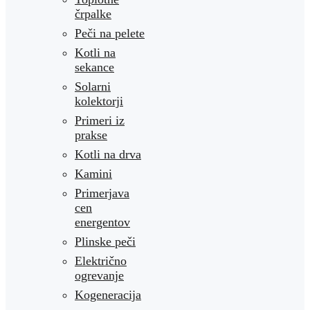
črpalke
Peči na pelete
Kotli na
sekance
Solarni
kolektorji
Primeri iz
prakse
Kotli na drva
Kamini
Primerjava
cen
energentov
Plinske peči
Električno
ogrevanje
Kogeneracija