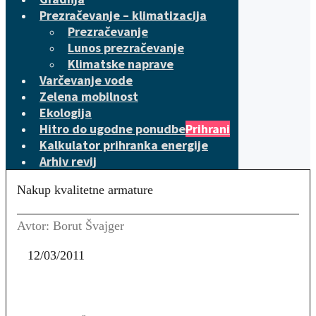
Prezračevanje – klimatizacija
Prezračevanje
Lunos prezračevanje
Klimatske naprave
Varčevanje vode
Zelena mobilnost
Ekologija
Hitro do ugodne ponudbe
Prihrani
Kalkulator prihranka energije
Arhiv revij
Nakup kvalitetne armature
Avtor: Borut Švajger
12/03/2011