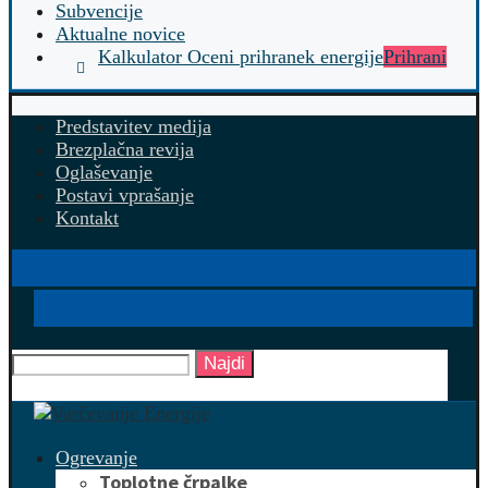
Subvencije
Aktualne novice
Kalkulator Oceni prihranek energije
Prihrani
Predstavitev medija
Brezplačna revija
Oglaševanje
Postavi vprašanje
Kontakt
Najdi
Ogrevanje
Toplotne črpalke