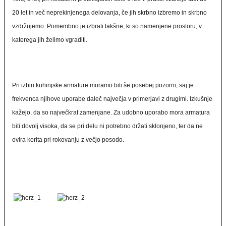
20 let in več neprekinjenega delovanja, če jih skrbno izbremo in skrbno
vzdržujemo. Pomembno je izbrati takšne, ki so namenjene prostoru, v
katerega jih želimo vgraditi.
Pri izbiri kuhinjske armature moramo biti še posebej pozorni, saj je
frekvenca njihove uporabe daleč največja v primerjavi z drugimi. Izkušnje
kažejo, da so največkrat zamenjane. Za udobno uporabo mora armatura
biti dovolj visoka, da se pri delu ni potrebno držati sklonjeno, ter da ne
ovira korita pri rokovanju z večjo posodo.