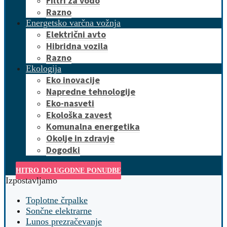
Filtri za vodo
Razno
Energetsko varčna vožnja
Električni avto
Hibridna vozila
Razno
Ekologija
Eko inovacije
Napredne tehnologije
Eko-nasveti
Ekološka zavest
Komunalna energetika
Okolje in zdravje
Dogodki
HITRO DO UGODNE PONUDBE
Izpostavljamo
Toplotne črpalke
Sončne elektrarne
Lunos prezračevanje