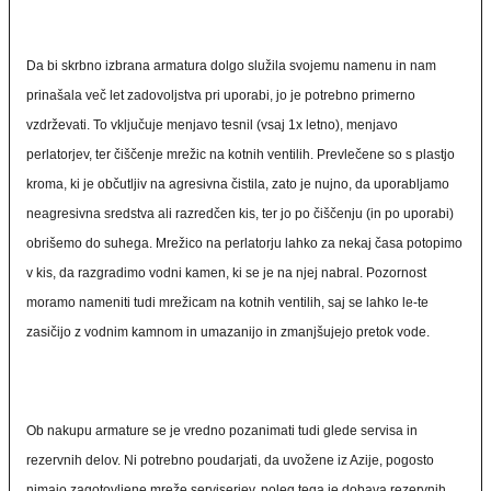
Da bi skrbno izbrana armatura dolgo služila svojemu namenu in nam
prinašala več let zadovoljstva pri uporabi, jo je potrebno primerno
vzdrževati. To vključuje menjavo tesnil (vsaj 1x letno), menjavo
perlatorjev, ter čiščenje mrežic na kotnih ventilih. Prevlečene so s plastjo
kroma, ki je občutljiv na agresivna čistila, zato je nujno, da uporabljamo
neagresivna sredstva ali razredčen kis, ter jo po čiščenju (in po uporabi)
obrišemo do suhega. Mrežico na perlatorju lahko za nekaj časa potopimo
v kis, da razgradimo vodni kamen, ki se je na njej nabral. Pozornost
moramo nameniti tudi mrežicam na kotnih ventilih, saj se lahko le-te
zasičijo z vodnim kamnom in umazanijo in zmanjšujejo pretok vode.
Ob nakupu armature se je vredno pozanimati tudi glede servisa in
rezervnih delov. Ni potrebno poudarjati, da uvožene iz Azije, pogosto
nimajo zagotovljene mreže serviserjev, poleg tega je dobava rezervnih