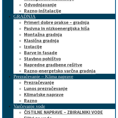
Odvodnjavanje
Razno-inštalacije
GRADNJA
Primeri dobre prakse – gradnja
Pasivna in nizkoenergijska hiša
Montažna gradnja
Klasična gradnja
Izolacije
Barve in fasade
Stavbno pohištvo
Napredne gradbene rešitve
Razno-energetsko varčna gradnja
Prezračevanje – Klima naprave
Prezračevanje
Lunos prezračevanje
Klimatske naprave
Razno
Varčevanje vode
ČISTILNE NAPRAVE – ZBIRALNIKI VODE