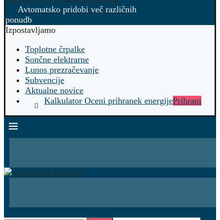
Avtomatsko pridobi več različnih
ponudb
Izpostavljamo
Toplotne črpalke
Sončne elektrarne
Lunos prezračevanje
Subvencije
Aktualne novice
Kalkulator Oceni prihranek energije
Prihrani