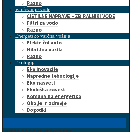
Razno
Varčevanje vode
ČISTILNE NAPRAVE – ZBIRALNIKI VODE
Filtri za vodo
Razno
Energetsko varčna vožnja
Električni avto
Hibridna vozila
Razno
Ekologija
Eko inovacije
Napredne tehnologije
Eko-nasveti
Ekološka zavest
Komunalna energetika
Okolje in zdravje
Dogodki
HITRO DO UGODNE PONUDBE