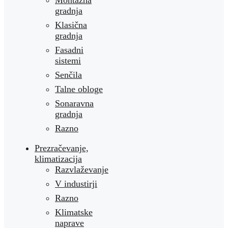
Montažna
gradnja
Klasična
gradnja
Fasadni
sistemi
Senčila
Talne obloge
Sonaravna
gradnja
Razno
Prezračevanje,
klimatizacija
Razvlaževanje
V industirji
Razno
Klimatske
naprave