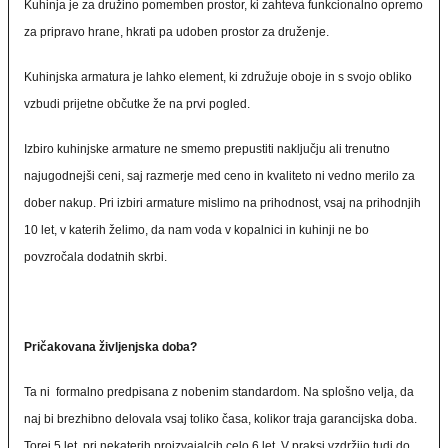
Kuhinja je za družino pomemben prostor, ki zahteva funkcionalno opremo
za pripravo hrane, hkrati pa udoben prostor za druženje.
Kuhinjska armatura je lahko element, ki združuje oboje in s svojo obliko
vzbudi prijetne občutke že na prvi pogled.
Izbiro kuhinjske armature ne smemo prepustiti naključju ali trenutno
najugodnejši ceni, saj razmerje med ceno in kvaliteto ni vedno merilo za
dober nakup. Pri izbiri armature mislimo na prihodnost, vsaj na prihodnjih
10 let, v katerih želimo, da nam voda v kopalnici in kuhinji ne bo
povzročala dodatnih skrbi.
Pričakovana življenjska doba?
Ta ni formalno predpisana z nobenim standardom. Na splošno velja, da
naj bi brezhibno delovala vsaj toliko časa, kolikor traja garancijska doba.
Torej 5 let, pri nekaterih proizvajalcih celo 6 let. V praksi vzdržijo tudi do