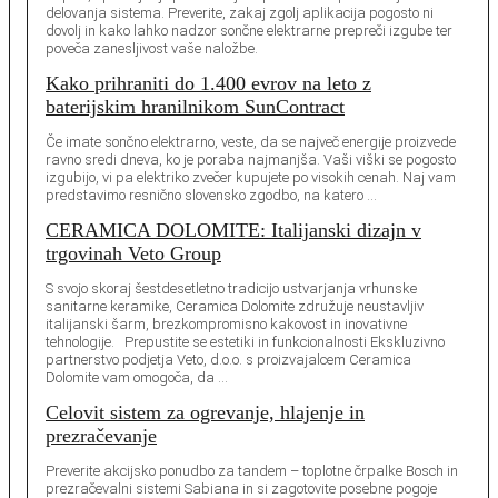
delovanja sistema. Preverite, zakaj zgolj aplikacija pogosto ni
dovolj in kako lahko nadzor sončne elektrarne prepreči izgube ter
poveča zanesljivost vaše naložbe.
Kako prihraniti do 1.400 evrov na leto z
baterijskim hranilnikom SunContract
Če imate sončno elektrarno, veste, da se največ energije proizvede
ravno sredi dneva, ko je poraba najmanjša. Vaši viški se pogosto
izgubijo, vi pa elektriko zvečer kupujete po visokih cenah. Naj vam
predstavimo resnično slovensko zgodbo, na katero …
CERAMICA DOLOMITE: Italijanski dizajn v
trgovinah Veto Group
S svojo skoraj šestdesetletno tradicijo ustvarjanja vrhunske
sanitarne keramike, Ceramica Dolomite združuje neustavljiv
italijanski šarm, brezkompromisno kakovost in inovativne
tehnologije. Prepustite se estetiki in funkcionalnosti Ekskluzivno
partnerstvo podjetja Veto, d.o.o. s proizvajalcem Ceramica
Dolomite vam omogoča, da …
Celovit sistem za ogrevanje, hlajenje in
prezračevanje
Preverite akcijsko ponudbo za tandem – toplotne črpalke Bosch in
prezračevalni sistemi Sabiana in si zagotovite posebne pogoje