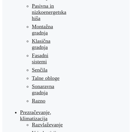
Pasivna in
nizkoenergetska
hiša
Montažna
gradnja
Klasična
gradnja
Fasadni
sistemi
Senčila
Talne obloge
Sonaravna
gradnja
Razno
Prezračevanje,
klimatizacija
Razvlaževanje