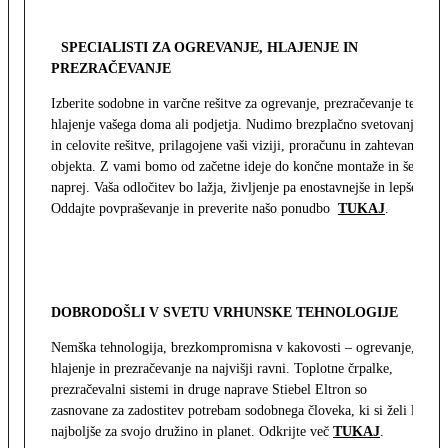
SPECIALISTI ZA OGREVANJE, HLAJENJE IN
PREZRAČEVANJE
Izberite sodobne in varčne rešitve za ogrevanje, prezračevanje ter
hlajenje vašega doma ali podjetja. Nudimo brezplačno svetovanje
in celovite rešitve, prilagojene vaši viziji, proračunu in zahtevam
objekta. Z vami bomo od začetne ideje do končne montaže in še
naprej. Vaša odločitev bo lažja, življenje pa enostavnejše in lepše.
Oddajte povpraševanje in preverite našo ponudbo
TUKAJ
.
DOBRODOŠLI V SVETU VRHUNSKE TEHNOLOGIJE
Nemška tehnologija, brezkompromisna v kakovosti – ogrevanje,
hlajenje in prezračevanje na najvišji ravni. Toplotne črpalke,
prezračevalni sistemi in druge naprave Stiebel Eltron so
zasnovane za zadostitev potrebam sodobnega človeka, ki si želi le
najboljše za svojo družino in planet. Odkrijte več
TUKAJ
.