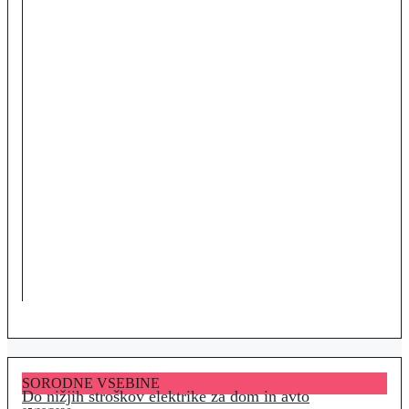
SORODNE VSEBINE
Do nižjih stroškov elektrike za dom in avto