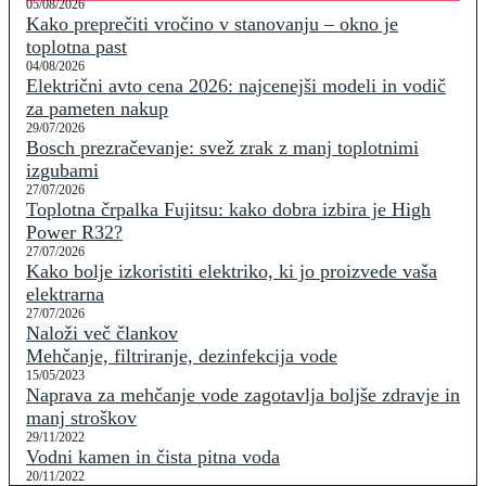
05/08/2026
Kako preprečiti vročino v stanovanju – okno je
toplotna past
04/08/2026
Električni avto cena 2026: najcenejši modeli in vodič
za pameten nakup
29/07/2026
Bosch prezračevanje: svež zrak z manj toplotnimi
izgubami
27/07/2026
Toplotna črpalka Fujitsu: kako dobra izbira je High
Power R32?
27/07/2026
Kako bolje izkoristiti elektriko, ki jo proizvede vaša
elektrarna
27/07/2026
Naloži več člankov
Mehčanje, filtriranje, dezinfekcija vode
15/05/2023
Naprava za mehčanje vode zagotavlja boljše zdravje in
manj stroškov
29/11/2022
Vodni kamen in čista pitna voda
20/11/2022