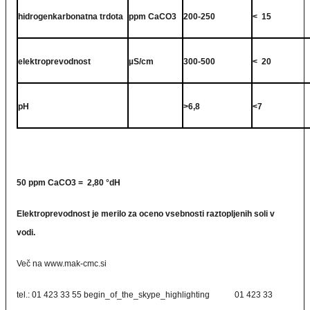
hidrogenkarbonatna trdota
ppm CaCO3
200-250
< 15
elektroprevodnost
µS/cm
300-500
< 20
pH
>6,8
<7
50 ppm CaCO3 = 2,80 °dH
Elektroprevodnost je merilo za oceno vsebnosti raztopljenih soli v
vodi.
Več na www.mak-cmc.si
tel.:
01 423 33 55
begin_of_the_skype_highlighting
01 423 33