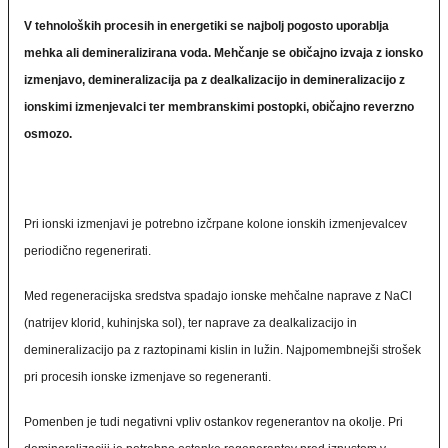
V tehnoloških procesih in energetiki se najbolj pogosto uporablja
mehka ali demineralizirana voda. Mehčanje se običajno izvaja z ionsko
izmenjavo, demineralizacija pa z dealkalizacijo in demineralizacijo z
ionskimi izmenjevalci ter membranskimi postopki, običajno reverzno
osmozo.
Pri ionski izmenjavi je potrebno izčrpane kolone ionskih izmenjevalcev
periodično regenerirati.
Med regeneracijska sredstva spadajo ionske mehčalne naprave z NaCl
(natrijev klorid, kuhinjska sol), ter naprave za dealkalizacijo in
demineralizacijo pa z raztopinami kislin in lužin. Najpomembnejši strošek
pri procesih ionske izmenjave so regeneranti.
Pomenben je tudi negativni vpliv ostankov regenerantov na okolje. Pri