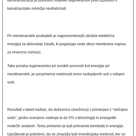
demineralizaciji je potrebno ostanke regenerantov pred izpustom v
kanalizacijsko omrežje nevtralizirati.
Pri membranskih postopkih je najpomembnejši strošek električna
energija za delovanje črpalk, ki poganjajo vodo skozi membrane naprav
za reverzno osmozo.
Tako poraba regenerantov pri ionskih procesih kot energije pri
membranskih, je sorazmerna vsebnosti ionov raztopljenih soli v vstopni
vodi.
Rezultati v tabeli kažejo, da deževnica (snežnica) v primerjavi z “običajno
vodo”, grobo ocenjeno vsebuje le do 5% v tehnologiji in energetiki
motečih sestavin. Temu primeren je tudi prihranek kemikalij in energije.
Upoštevati je potrebno, da se zmanjša tudi investicijska vrednost, ker so