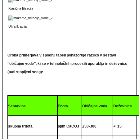
Klasična filtracija
Ultrafiltracija
Groba primerjava v spodnji tabeli ponazoruje razliko v sestavi
’’običajne vode’’, ki se v tehnoloških procesih uporablja in deževnico
(tudi stopljeni sneg):
Sestavina
Enota
Običajna voda
Deževnica
skupna trdota
ppm CaCO3
250-300
< 15