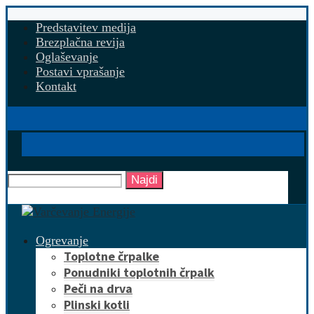
Predstavitev medija
Brezplačna revija
Oglaševanje
Postavi vprašanje
Kontakt
Najdi
Ogrevanje
Toplotne črpalke
Ponudniki toplotnih črpalk
Peči na drva
Plinski kotli