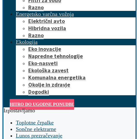
Filtri za vodo
Razno
Energetsko varčna vožnja
Električni avto
Hibridna vozila
Razno
Ekologija
Eko inovacije
Napredne tehnologije
Eko-nasveti
Ekološka zavest
Komunalna energetika
Okolje in zdravje
Dogodki
HITRO DO UGODNE PONUDBE
Izpostavljamo
Toplotne črpalke
Sončne elektrarne
Lunos prezračevanje