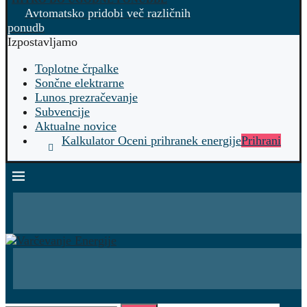
Avtomatsko pridobi več različnih
ponudb
Izpostavljamo
Toplotne črpalke
Sončne elektrarne
Lunos prezračevanje
Subvencije
Aktualne novice
Kalkulator Oceni prihranek energije
Prihrani