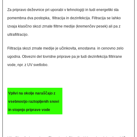
Za pripravo deževnice pri uporabi v tehnologiji in tudi energetiki sta
pomembna dva postopka, filtracija in dezinfekcija. Filtracija se lahko
izvaja klasično skozi zrnate filtrne medije (kremenčev pesek) ali pa z
ultrafiltracijo.
Filtracija skozi zrnate medije je učinkovita, enostavna in cenovno zelo
ugodna. Obvezni del tovrstne priprave pa je tudi dezinfekcija filtrirane
vode, npr. z UV svetlobo.
Vplivi na okolje naraščajo z
vsebnostjo raztopljenih snovi
in stopnjo priprave vode