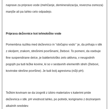
naprave za pripravo vode (mehčanje, demineralizacija, reverzna osmoza)
manjše ali pa lahko celo odpadejo.
Priprava deževnice kot tehnološke vode
Pomembna razlika med deževnico in “običajno vodo’’ je, da prihaja v stik
z okoljem; zrakom, strešnimi površinami, žlebovi. To pomeni, da vsebuje
fine suspendirane delce, je bakteriološko zelo aktivna, v neugodnih
pogojih pa tudi težke kovine, ki so v sestavnih elementih streh (žlebovi,
kovinske strešne površine). Je tudi bolj agresivna (nižji pH).
Težkim kovinam se da izogniti z izbiro materialov s katerimi pride
deževnica v stik. pH vrednost lahko, po potrebi, korigiramo z doziranjem
alkalnih sredstev.