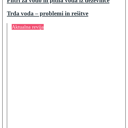
Filtri za vodo in pitna voda iz deževnice
Trda voda – problemi in rešitve
Aktualna revija