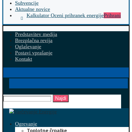
Subvencije
Aktualne novice
Kalkulator Oceni prihranek energije
Prihrani
Predstavitev medija
Brezplačna revija
Oglaševanje
Postavi vprašanje
Kontakt
Najdi
Ogrevanje
Toplotne črpalke