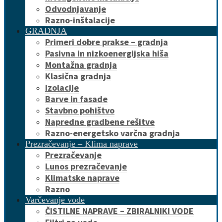
Odvodnjavanje
Razno-inštalacije
GRADNJA
Primeri dobre prakse – gradnja
Pasivna in nizkoenergijska hiša
Montažna gradnja
Klasična gradnja
Izolacije
Barve in fasade
Stavbno pohištvo
Napredne gradbene rešitve
Razno-energetsko varčna gradnja
Prezračevanje – Klima naprave
Prezračevanje
Lunos prezračevanje
Klimatske naprave
Razno
Varčevanje vode
ČISTILNE NAPRAVE – ZBIRALNIKI VODE