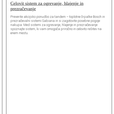
Celovit sistem za ogrevanje, hlajenje in
prezračevanje
Preverite akcijsko ponudbo za tandem – toplotne črpalke Bosch in
prezračevalni sistemi Sabiana in si zagotovite posebne pogoje
nakupa. Med sistemi za ogrevanje, hlajenje in prezračevanje
spoznajte sistem, ki vam omogoča priročno in celovito rešitev na
enem mestu.