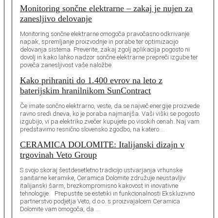
Monitoring sončne elektrarne – zakaj je nujen za
zanesljivo delovanje
Monitoring sončne elektrarne omogoča pravočasno odkrivanje
napak, spremljanje proizvodnje in porabe ter optimizacijo
delovanja sistema. Preverite, zakaj zgolj aplikacija pogosto ni
dovolj in kako lahko nadzor sončne elektrarne prepreči izgube ter
poveča zanesljivost vaše naložbe.
Kako prihraniti do 1.400 evrov na leto z
baterijskim hranilnikom SunContract
Če imate sončno elektrarno, veste, da se največ energije proizvede
ravno sredi dneva, ko je poraba najmanjša. Vaši viški se pogosto
izgubijo, vi pa elektriko zvečer kupujete po visokih cenah. Naj vam
predstavimo resnično slovensko zgodbo, na katero …
CERAMICA DOLOMITE: Italijanski dizajn v
trgovinah Veto Group
S svojo skoraj šestdesetletno tradicijo ustvarjanja vrhunske
sanitarne keramike, Ceramica Dolomite združuje neustavljiv
italijanski šarm, brezkompromisno kakovost in inovativne
tehnologije. Prepustite se estetiki in funkcionalnosti Ekskluzivno
partnerstvo podjetja Veto, d.o.o. s proizvajalcem Ceramica
Dolomite vam omogoča, da …