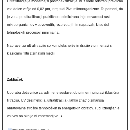
Ultrafiltracija je modernejši postopek filtracije, ki iz vode odstrani praktično
vse delce večje od 0,02 µm, torej tudi žive mikroorganizme. To pomeni, da
je voda po ultrafiltraciji praktično dezinficirana in je nevarnost rasti
mikroorganizmov v cevovodih, rezervoarjih in napravah, ki so del
tehnoloških procesov, minimalna.
Naprave za ultrafiltracijo so kompleksnejše in dražje v primerjavi s
klasičnimi filtri z zrnatimi mediji.
Zaključek
Uporaba deževnice zaradi njene sestave, ob primerni pripravi (klasična
filtracija, UV dezinfekcija, ultrafiltracija), lahko znatno zmanjša
obratovalne stroške tehnoloških in energetskih obratov. Tudi izboljšanje
vplivov na okolje ni zanemarljivo. •