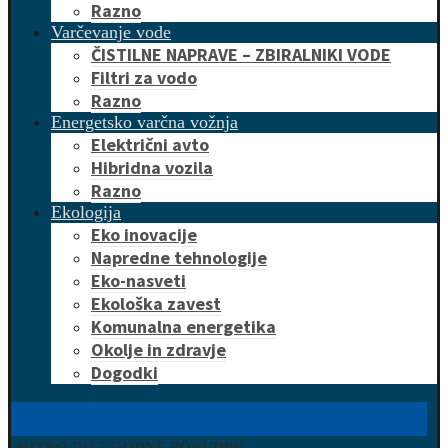
Razno
Varčevanje vode
ČISTILNE NAPRAVE – ZBIRALNIKI VODE
Filtri za vodo
Razno
Energetsko varčna vožnja
Električni avto
Hibridna vozila
Razno
Ekologija
Eko inovacije
Napredne tehnologije
Eko-nasveti
Ekološka zavest
Komunalna energetika
Okolje in zdravje
Dogodki
HITRO DO UGODNE PONUDBE