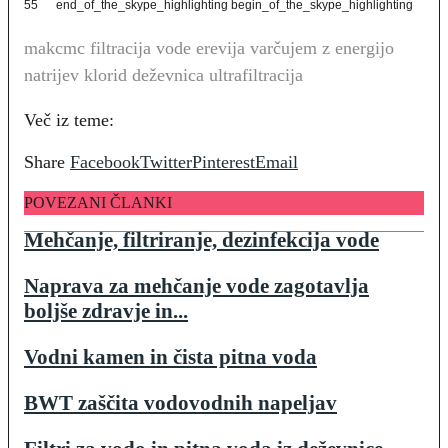
55
end_of_the_skype_highlighting
begin_of_the_skype_highlighting
makcmc filtracija vode erevija varčujem z energijo
natrijev klorid deževnica ultrafiltracija
Več iz teme:
Share
Facebook
Twitter
Pinterest
Email
POVEZANI ČLANKI
Mehčanje, filtriranje, dezinfekcija vode
Naprava za mehčanje vode zagotavlja
boljše zdravje in...
Vodni kamen in čista pitna voda
BWT zaščita vodovodnih napeljav