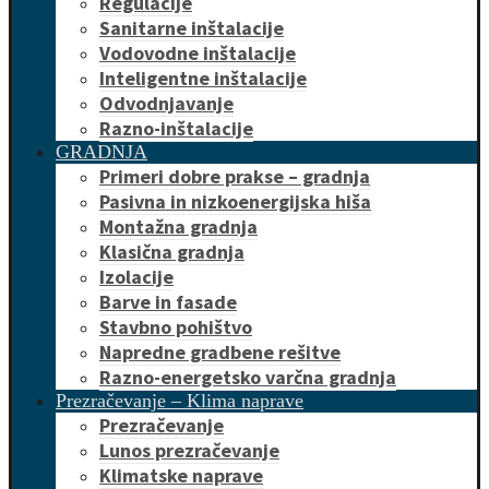
Regulacije
Sanitarne inštalacije
Vodovodne inštalacije
Inteligentne inštalacije
Odvodnjavanje
Razno-inštalacije
GRADNJA
Primeri dobre prakse – gradnja
Pasivna in nizkoenergijska hiša
Montažna gradnja
Klasična gradnja
Izolacije
Barve in fasade
Stavbno pohištvo
Napredne gradbene rešitve
Razno-energetsko varčna gradnja
Prezračevanje – Klima naprave
Prezračevanje
Lunos prezračevanje
Klimatske naprave