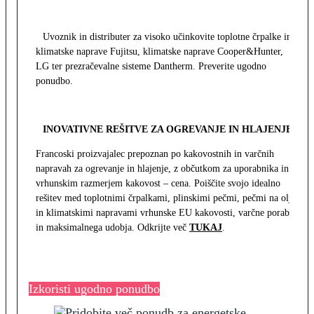
Uvoznik in distributer za visoko učinkovite toplotne črpalke in
klimatske naprave Fujitsu, klimatske naprave Cooper&Hunter,
LG ter prezračevalne sisteme Dantherm. Preverite ugodno
ponudbo.
INOVATIVNE REŠITVE ZA OGREVANJE IN HLAJENJE
Francoski proizvajalec prepoznan po kakovostnih in varčnih
napravah za ogrevanje in hlajenje, z občutkom za uporabnika in z
vrhunskim razmerjem kakovost – cena. Poiščite svojo idealno
rešitev med toplotnimi črpalkami, plinskimi pečmi, pečmi na olje
in klimatskimi napravami vrhunske EU kakovosti, varčne porabe
in maksimalnega udobja. Odkrijte več
TUKAJ
.
Izkoristi ugodno ponudbo