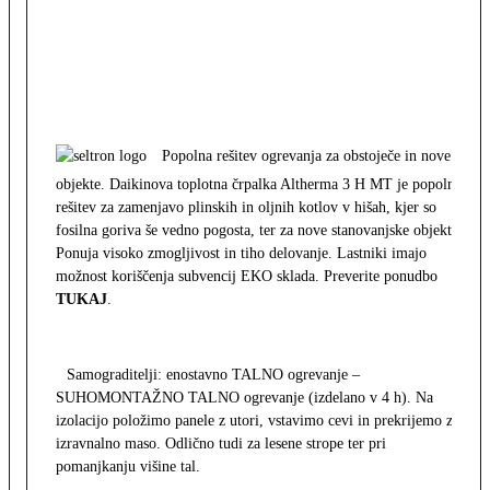
Popolna rešitev ogrevanja za obstoječe in nove
objekte. Daikinova toplotna črpalka Altherma 3 H MT je popolna
rešitev za zamenjavo plinskih in oljnih kotlov v hišah, kjer so
fosilna goriva še vedno pogosta, ter za nove stanovanjske objekte.
Ponuja visoko zmogljivost in tiho delovanje. Lastniki imajo
možnost koriščenja subvencij EKO sklada. Preverite ponudbo
TUKAJ
.
Samograditelji: enostavno TALNO ogrevanje –
SUHOMONTAŽNO TALNO ogrevanje (izdelano v 4 h). Na
izolacijo položimo panele z utori, vstavimo cevi in prekrijemo z
izravnalno maso. Odlično tudi za lesene strope ter pri
pomanjkanju višine tal.