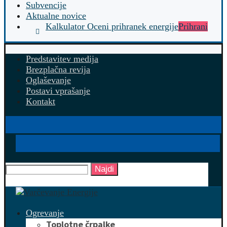
Subvencije
Aktualne novice
Kalkulator Oceni prihranek energije
Prihrani
Predstavitev medija
Brezplačna revija
Oglaševanje
Postavi vprašanje
Kontakt
Najdi
Ogrevanje
Toplotne črpalke