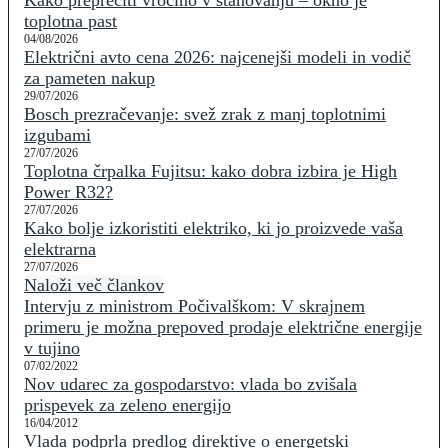
Kako preprečiti vročino v stanovanju – okno je
toplotna past
04/08/2026
Električni avto cena 2026: najcenejši modeli in vodič
za pameten nakup
29/07/2026
Bosch prezračevanje: svež zrak z manj toplotnimi
izgubami
27/07/2026
Toplotna črpalka Fujitsu: kako dobra izbira je High
Power R32?
27/07/2026
Kako bolje izkoristiti elektriko, ki jo proizvede vaša
elektrarna
27/07/2026
Naloži več člankov
Intervju z ministrom Počivalškom: V skrajnem
primeru je možna prepoved prodaje električne energije
v tujino
07/02/2022
Nov udarec za gospodarstvo: vlada bo zvišala
prispevek za zeleno energijo
16/04/2012
Vlada podprla predlog direktive o energetski