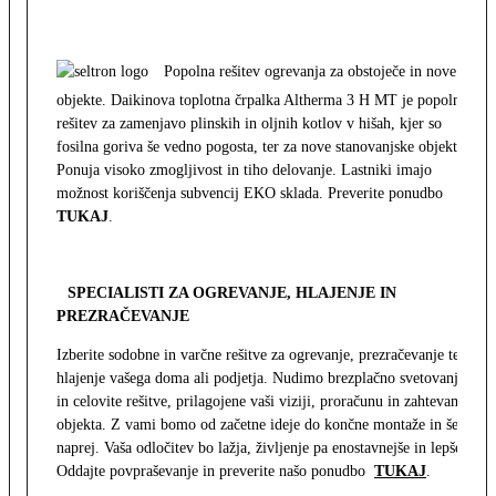
Popolna rešitev ogrevanja za obstoječe in nove
objekte. Daikinova toplotna črpalka Altherma 3 H MT je popolna
rešitev za zamenjavo plinskih in oljnih kotlov v hišah, kjer so
fosilna goriva še vedno pogosta, ter za nove stanovanjske objekte.
Ponuja visoko zmogljivost in tiho delovanje. Lastniki imajo
možnost koriščenja subvencij EKO sklada. Preverite ponudbo
TUKAJ
.
SPECIALISTI ZA OGREVANJE, HLAJENJE IN
PREZRAČEVANJE
Izberite sodobne in varčne rešitve za ogrevanje, prezračevanje ter
hlajenje vašega doma ali podjetja. Nudimo brezplačno svetovanje
in celovite rešitve, prilagojene vaši viziji, proračunu in zahtevam
objekta. Z vami bomo od začetne ideje do končne montaže in še
naprej. Vaša odločitev bo lažja, življenje pa enostavnejše in lepše.
Oddajte povpraševanje in preverite našo ponudbo
TUKAJ
.