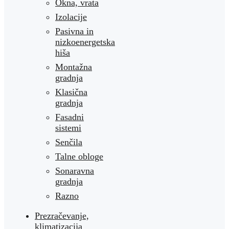
Okna, vrata
Izolacije
Pasivna in
nizkoenergetska
hiša
Montažna
gradnja
Klasična
gradnja
Fasadni
sistemi
Senčila
Talne obloge
Sonaravna
gradnja
Razno
Prezračevanje,
klimatizacija