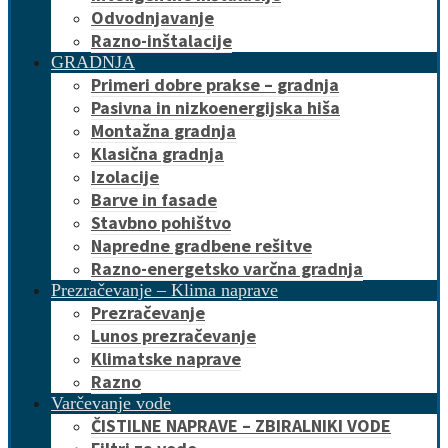
Odvodnjavanje
Razno-inštalacije
GRADNJA
Primeri dobre prakse – gradnja
Pasivna in nizkoenergijska hiša
Montažna gradnja
Klasična gradnja
Izolacije
Barve in fasade
Stavbno pohištvo
Napredne gradbene rešitve
Razno-energetsko varčna gradnja
Prezračevanje – Klima naprave
Prezračevanje
Lunos prezračevanje
Klimatske naprave
Razno
Varčevanje vode
ČISTILNE NAPRAVE – ZBIRALNIKI VODE