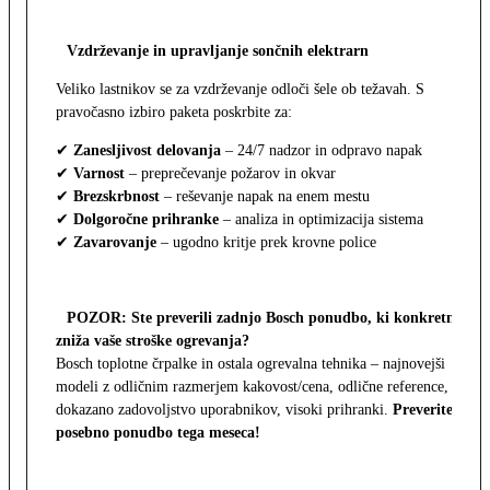
Vzdrževanje in upravljanje sončnih elektrarn
Veliko lastnikov se za vzdrževanje odloči šele ob težavah. S
pravočasno izbiro paketa poskrbite za:
✔
Zanesljivost delovanja
– 24/7 nadzor in odpravo napak
✔
Varnost
– preprečevanje požarov in okvar
✔
Brezskrbnost
– reševanje napak na enem mestu
✔
Dolgoročne prihranke
– analiza in optimizacija sistema
✔
Zavarovanje
– ugodno kritje prek krovne police
POZOR: Ste preverili zadnjo Bosch ponudbo, ki konkretno
zniža vaše stroške ogrevanja?
Bosch toplotne črpalke in ostala ogrevalna tehnika – najnovejši
modeli z odličnim razmerjem kakovost/cena, odlične reference,
dokazano zadovoljstvo uporabnikov, visoki prihranki.
Preverite
posebno ponudbo tega meseca!