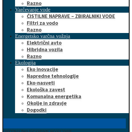
Razno
Varčevanje vode
ČISTILNE NAPRAVE – ZBIRALNIKI VODE
Filtri za vodo
Razno
Energetsko varčna vožnja
Električni avto
Hibridna vozila
Razno
Ekologija
Eko inovacije
Napredne tehnologije
Eko-nasveti
Ekološka zavest
Komunalna energetika
Okolje in zdravje
Dogodki
HITRO DO UGODNE PONUDBE