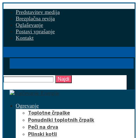
Predstavitev medija
Brezplačna revija
Oglaševanje
Postavi vprašanje
Kontakt
Najdi
Ogrevanje
Toplotne črpalke
Ponudniki toplotnih črpalk
Peči na drva
Plinski kotli