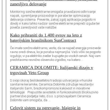
zanesljivo delovanje
Monitoring sončne elektrarne omogoča pravočasno odkrivanje
napak, spremljanje proizvodnje in porabe ter optimizacijo
delovanja sistema. Preverite, zakaj zgolj aplikacija pogosto ni
dovolj in kako lahko nadzor sončne elektrarne prepreči izgube ter
poveča zanesljivost vaše naložbe.
Kako prihraniti do 1.400 evrov na leto z
baterijskim hranilnikom SunContract
Če imate sončno elektrarno, veste, da se največ energije proizvede
ravno sredi dneva, ko je poraba najmanjša. Vaši viški se pogosto
izgubijo, vi pa elektriko zvečer kupujete po visokih cenah. Naj vam
predstavimo resnično slovensko zgodbo, na katero …
CERAMICA DOLOMITE: Italijanski dizajn v
trgovinah Veto Group
S svojo skoraj šestdesetletno tradicijo ustvarjanja vrhunske
sanitarne keramike, Ceramica Dolomite združuje neustavljiv
italijanski šarm, brezkompromisno kakovost in inovativne
tehnologije. Prepustite se estetiki in funkcionalnosti Ekskluzivno
partnerstvo podjetja Veto, d.o.o. s proizvajalcem Ceramica
Dolomite vam omogoča, da …
Celovit sistem za ogrevanje, hlajenje in