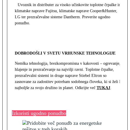
Uvoznik in distributer za visoko učinkovite toplotne črpalke in
klimatske naprave Fujitsu, klimatske naprave Cooper&Hunter,
LG ter prezračevalne sisteme Dantherm. Preverite ugodno
ponudbo.
DOBRODOŠLI V SVETU VRHUNSKE TEHNOLOGIJE
Nemška tehnologija, brezkompromisna v kakovosti – ogrevanje,
hlajenje in prezračevanje na najvišji ravni. Toplotne črpalke,
prezračevalni sistemi in druge naprave Stiebel Eltron so
zasnovane za zadostitev potrebam sodobnega človeka, ki si želi le
najboljše za svojo družino in planet. Odkrijte več
TUKAJ
.
Izkoristi ugodno ponudbo