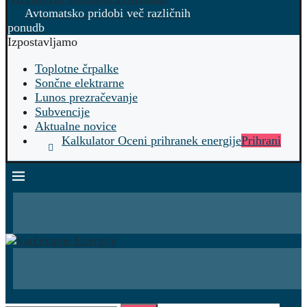
Avtomatsko pridobi več različnih
ponudb
Izpostavljamo
Toplotne črpalke
Sončne elektrarne
Lunos prezračevanje
Subvencije
Aktualne novice
Kalkulator Oceni prihranek energije
Prihrani