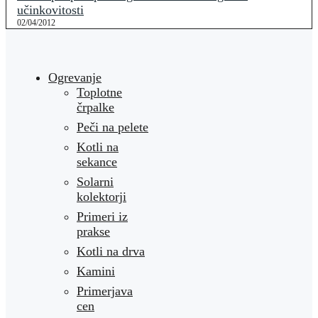
učinkovitosti
02/04/2012
Ogrevanje
Toplotne
črpalke
Peči na pelete
Kotli na
sekance
Solarni
kolektorji
Primeri iz
prakse
Kotli na drva
Kamini
Primerjava
cen