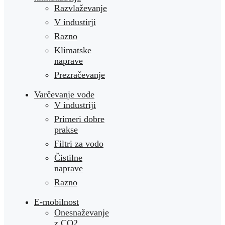
Razvlaževanje
V industirji
Razno
Klimatske
naprave
Prezračevanje
Varčevanje vode
V industriji
Primeri dobre
prakse
Filtri za vodo
Čistilne
naprave
Razno
E-mobilnost
Onesnaževanje
z CO2