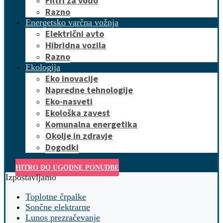
Filtri za vodo
Razno
Energetsko varčna vožnja
Električni avto
Hibridna vozila
Razno
Ekologija
Eko inovacije
Napredne tehnologije
Eko-nasveti
Ekološka zavest
Komunalna energetika
Okolje in zdravje
Dogodki
HITRO DO UGODNE PONUDBE
Izpostavljamo
Toplotne črpalke
Sončne elektrarne
Lunos prezračevanje