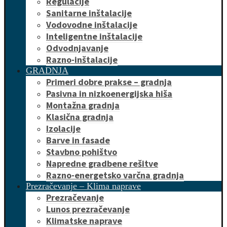
Regulacije
Sanitarne inštalacije
Vodovodne inštalacije
Inteligentne inštalacije
Odvodnjavanje
Razno-inštalacije
GRADNJA
Primeri dobre prakse – gradnja
Pasivna in nizkoenergijska hiša
Montažna gradnja
Klasična gradnja
Izolacije
Barve in fasade
Stavbno pohištvo
Napredne gradbene rešitve
Razno-energetsko varčna gradnja
Prezračevanje – Klima naprave
Prezračevanje
Lunos prezračevanje
Klimatske naprave