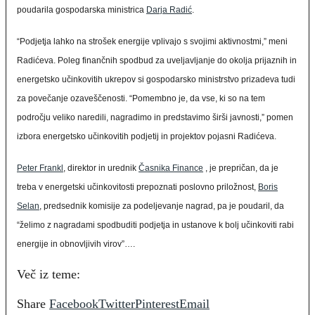
poudarila gospodarska ministrica
Darja Radić
.
“Podjetja lahko na strošek energije vplivajo s svojimi aktivnostmi,” meni
Radićeva. Poleg finančnih spodbud za uveljavljanje do okolja prijaznih in
energetsko učinkovitih ukrepov si gospodarsko ministrstvo prizadeva tudi
za povečanje ozaveščenosti. “Pomembno je, da vse, ki so na tem
področju veliko naredili, nagradimo in predstavimo širši javnosti,” pomen
izbora energetsko učinkovitih podjetij in projektov pojasni Radićeva.
Peter Frankl
, direktor in urednik
Časnika Finance
, je prepričan, da je
treba v energetski učinkovitosti prepoznati poslovno priložnost,
Boris
Selan
, predsednik komisije za podeljevanje nagrad, pa je poudaril, da
“želimo z nagradami spodbuditi podjetja in ustanove k bolj učinkoviti rabi
energije in obnovljivih virov”….
Več iz teme:
Share
Facebook
Twitter
Pinterest
Email