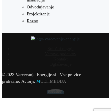
inštalacije
Odvodnjavanje
Projektiranje
Razno
Splošni pogoji
Varstvo podatkov
Kontakt
Oglaševanje
©2023 Varcevanje-Energije.si | Vse pravice
pridržane.
Avtorji:
ULTIMEDIJA
M
Facebook