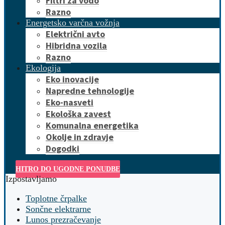
Filtri za vodo
Razno
Energetsko varčna vožnja
Električni avto
Hibridna vozila
Razno
Ekologija
Eko inovacije
Napredne tehnologije
Eko-nasveti
Ekološka zavest
Komunalna energetika
Okolje in zdravje
Dogodki
HITRO DO UGODNE PONUDBE
Izpostavljamo
Toplotne črpalke
Sončne elektrarne
Lunos prezračevanje