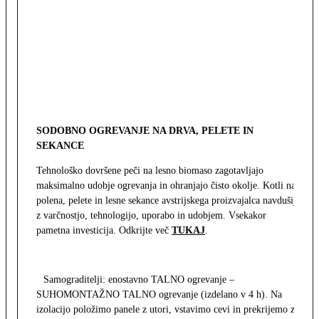
SODOBNO OGREVANJE NA DRVA, PELETE IN
SEKANCE
Tehnološko dovršene peči na lesno biomaso zagotavljajo
maksimalno udobje ogrevanja in ohranjajo čisto okolje. Kotli na
polena, pelete in lesne sekance avstrijskega proizvajalca navdušijo
z varčnostjo, tehnologijo, uporabo in udobjem. Vsekakor
pametna investicija. Odkrijte več
TUKAJ
.
Samograditelji: enostavno TALNO ogrevanje –
SUHOMONTAŽNO TALNO ogrevanje (izdelano v 4 h). Na
izolacijo položimo panele z utori, vstavimo cevi in prekrijemo z