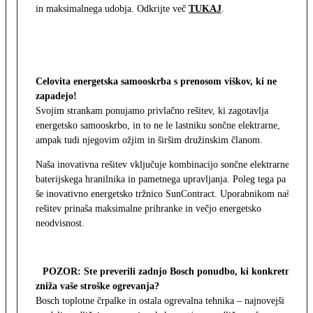
in maksimalnega udobja. Odkrijte več
TUKAJ
.
Celovita energetska samooskrba s prenosom viškov, ki ne
zapadejo!
Svojim strankam ponujamo privlačno rešitev, ki zagotavlja
energetsko samooskrbo, in to ne le lastniku sončne elektrarne,
ampak tudi njegovim ožjim in širšim družinskim članom.
Naša inovativna rešitev vključuje kombinacijo sončne elektrarne,
baterijskega hranilnika in pametnega upravljanja. Poleg tega pa
še inovativno energetsko tržnico SunContract. Uporabnikom naša
rešitev prinaša maksimalne prihranke in večjo energetsko
neodvisnost.
POZOR: Ste preverili zadnjo Bosch ponudbo, ki konkretno
zniža vaše stroške ogrevanja?
Bosch toplotne črpalke in ostala ogrevalna tehnika – najnovejši