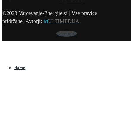
Oglaševanje
©2023 Varcevanje-Energije.si | Vse pravice
pridržane.
Avtorji:
ULTIMEDIJA
M
Facebook
Home