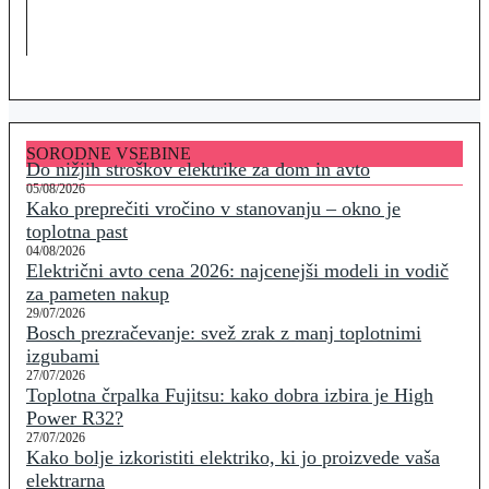
SORODNE VSEBINE
Do nižjih stroškov elektrike za dom in avto
05/08/2026
Kako preprečiti vročino v stanovanju – okno je
toplotna past
04/08/2026
Električni avto cena 2026: najcenejši modeli in vodič
za pameten nakup
29/07/2026
Bosch prezračevanje: svež zrak z manj toplotnimi
izgubami
27/07/2026
Toplotna črpalka Fujitsu: kako dobra izbira je High
Power R32?
27/07/2026
Kako bolje izkoristiti elektriko, ki jo proizvede vaša
elektrarna