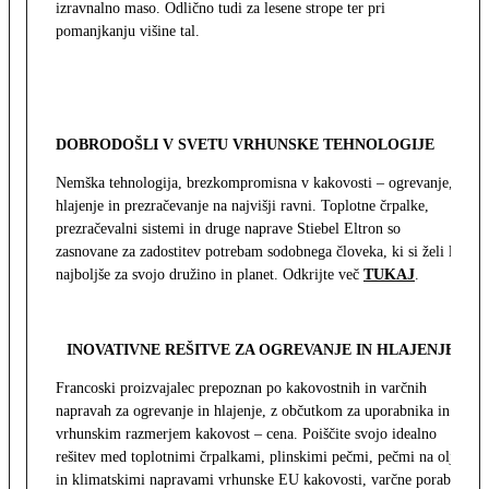
izravnalno maso. Odlično tudi za lesene strope ter pri
pomanjkanju višine tal.
DOBRODOŠLI V SVETU VRHUNSKE TEHNOLOGIJE
Nemška tehnologija, brezkompromisna v kakovosti – ogrevanje,
hlajenje in prezračevanje na najvišji ravni. Toplotne črpalke,
prezračevalni sistemi in druge naprave Stiebel Eltron so
zasnovane za zadostitev potrebam sodobnega človeka, ki si želi le
najboljše za svojo družino in planet. Odkrijte več
TUKAJ
.
INOVATIVNE REŠITVE ZA OGREVANJE IN HLAJENJE
Francoski proizvajalec prepoznan po kakovostnih in varčnih
napravah za ogrevanje in hlajenje, z občutkom za uporabnika in z
vrhunskim razmerjem kakovost – cena. Poiščite svojo idealno
rešitev med toplotnimi črpalkami, plinskimi pečmi, pečmi na olje
in klimatskimi napravami vrhunske EU kakovosti, varčne porabe