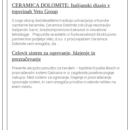
CERAMICA DOLOMITE: Italijanski dizajn v
trgovinah Veto Group
S svojo skoraj šestdesetletno tradicijo ustvarjanja vrhunske
sanitarne keramike, Ceramica Dolomite združuje neustavljiv
italijanski šarm, brezkompromisno kakovost in inovativne
tehnologije. Prepustite se estetiki in funkcionalnosti Ekskluzivno
partnerstvo podjetja Veto, d.o.o. s proizvajalcem Ceramica
Dolomite vam omogoča, da …
Celovit sistem za ogrevanje, hlajenje in
prezračevanje
Preverite akcijsko ponudbo za tandem – toplotne črpalke Bosch in
prezračevalni sistemi Sabiana in si zagotovite posebne pogoje
nakupa. Med sistemi za ogrevanje, hlajenje in prezračevanje
spoznajte sistem, ki vam omogoča priročno in celovito rešitev na
enem mestu.