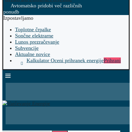
Avtomatsko pridobi več različnih
ponudb
Izpostavljamo
Toplotne črpalke
Sončne elektrarne
Lunos prezračevanje
Subvencije
Aktualne novice
Kalkulator Oceni prihranek energije
Prihrani