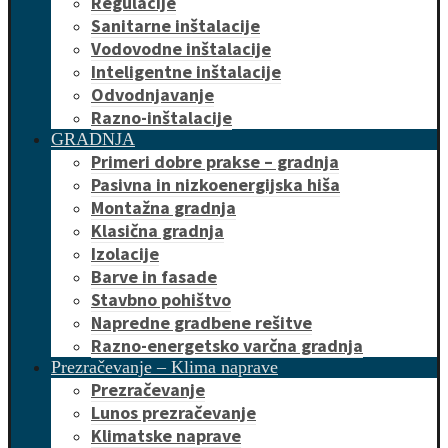
Regulacije
Sanitarne inštalacije
Vodovodne inštalacije
Inteligentne inštalacije
Odvodnjavanje
Razno-inštalacije
GRADNJA
Primeri dobre prakse – gradnja
Pasivna in nizkoenergijska hiša
Montažna gradnja
Klasična gradnja
Izolacije
Barve in fasade
Stavbno pohištvo
Napredne gradbene rešitve
Razno-energetsko varčna gradnja
Prezračevanje – Klima naprave
Prezračevanje
Lunos prezračevanje
Klimatske naprave