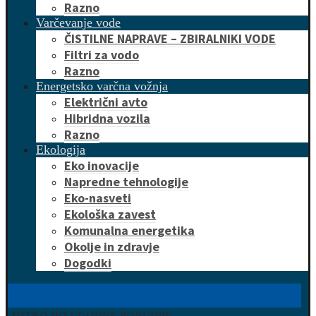
Razno
Varčevanje vode
ČISTILNE NAPRAVE – ZBIRALNIKI VODE
Filtri za vodo
Razno
Energetsko varčna vožnja
Električni avto
Hibridna vozila
Razno
Ekologija
Eko inovacije
Napredne tehnologije
Eko-nasveti
Ekološka zavest
Komunalna energetika
Okolje in zdravje
Dogodki
HITRO DO UGODNE PONUDBE