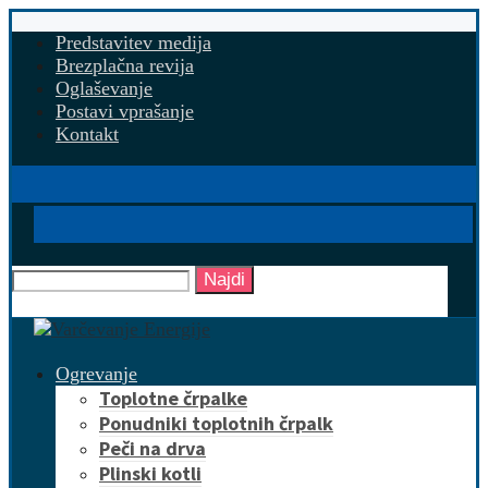
Predstavitev medija
Brezplačna revija
Oglaševanje
Postavi vprašanje
Kontakt
Najdi
Ogrevanje
Toplotne črpalke
Ponudniki toplotnih črpalk
Peči na drva
Plinski kotli