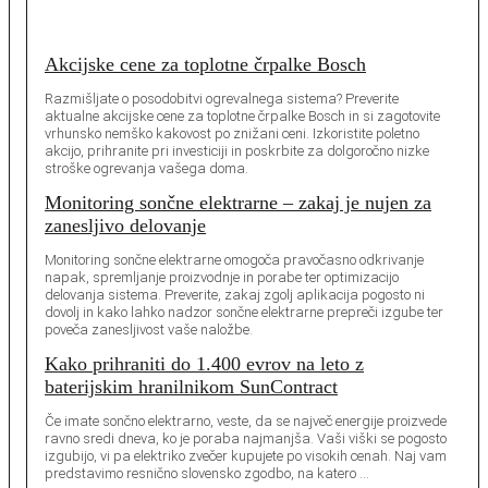
Akcijske cene za toplotne črpalke Bosch
Razmišljate o posodobitvi ogrevalnega sistema? Preverite
aktualne akcijske cene za toplotne črpalke Bosch in si zagotovite
vrhunsko nemško kakovost po znižani ceni. Izkoristite poletno
akcijo, prihranite pri investiciji in poskrbite za dolgoročno nizke
stroške ogrevanja vašega doma.
Monitoring sončne elektrarne – zakaj je nujen za
zanesljivo delovanje
Monitoring sončne elektrarne omogoča pravočasno odkrivanje
napak, spremljanje proizvodnje in porabe ter optimizacijo
delovanja sistema. Preverite, zakaj zgolj aplikacija pogosto ni
dovolj in kako lahko nadzor sončne elektrarne prepreči izgube ter
poveča zanesljivost vaše naložbe.
Kako prihraniti do 1.400 evrov na leto z
baterijskim hranilnikom SunContract
Če imate sončno elektrarno, veste, da se največ energije proizvede
ravno sredi dneva, ko je poraba najmanjša. Vaši viški se pogosto
izgubijo, vi pa elektriko zvečer kupujete po visokih cenah. Naj vam
predstavimo resnično slovensko zgodbo, na katero …