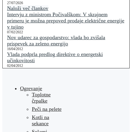
27/07/2026
Naloži več člankov
Intervju z ministrom Počivalškom: V skrajnem
primeru je možna prepoved prodaje električne energije
v tujino
07/02/2022
Nov udarec za gospodarstvo: vlada bo zvišala
prispevek za zeleno energijo
16/04/2012
Vlada podprla predlog direktive o energetski
učinkovitosti
02/04/2012
Ogrevanje
Toplotne
črpalke
Peči na pelete
Kotli na
sekance
Solarni