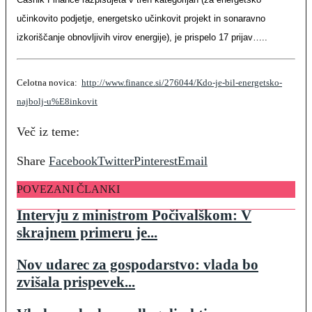
učinkovito podjetje, energetsko učinkovit projekt in sonaravno
izkoriščanje obnovljivih virov energije), je prispelo 17 prijav…..
Celotna novica:
http://www.finance.si/276044/Kdo-je-bil-energetsko-
najbolj-u%E8inkovit
Več iz teme:
Share
Facebook
Twitter
Pinterest
Email
POVEZANI ČLANKI
Intervju z ministrom Počivalškom: V
skrajnem primeru je...
Nov udarec za gospodarstvo: vlada bo
zvišala prispevek...