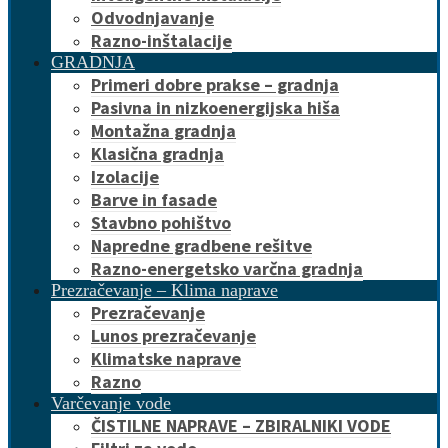
Odvodnjavanje
Razno-inštalacije
GRADNJA
Primeri dobre prakse – gradnja
Pasivna in nizkoenergijska hiša
Montažna gradnja
Klasična gradnja
Izolacije
Barve in fasade
Stavbno pohištvo
Napredne gradbene rešitve
Razno-energetsko varčna gradnja
Prezračevanje – Klima naprave
Prezračevanje
Lunos prezračevanje
Klimatske naprave
Razno
Varčevanje vode
ČISTILNE NAPRAVE – ZBIRALNIKI VODE