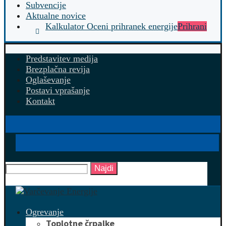
Subvencije
Aktualne novice
Kalkulator Oceni prihranek energije
Prihrani
Predstavitev medija
Brezplačna revija
Oglaševanje
Postavi vprašanje
Kontakt
Najdi
Ogrevanje
Toplotne črpalke