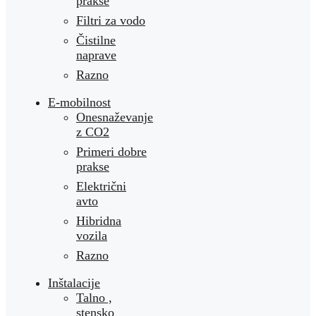
prakse
Filtri za vodo
Čistilne
naprave
Razno
E-mobilnost
Onesnaževanje
z CO2
Primeri dobre
prakse
Električni
avto
Hibridna
vozila
Razno
Inštalacije
Talno ,
stensko