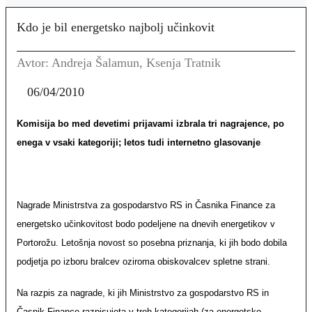
Kdo je bil energetsko najbolj učinkovit
Avtor: Andreja Šalamun, Ksenja Tratnik
06/04/2010
Komisija bo med devetimi prijavami izbrala tri nagrajence, po
enega v vsaki kategoriji; letos tudi internetno glasovanje
Nagrade Ministrstva za gospodarstvo RS in Časnika Finance za
energetsko učinkovitost bodo podeljene na dnevih energetikov v
Portorožu. Letošnja novost so posebna priznanja, ki jih bodo dobila
podjetja po izboru bralcev oziroma obiskovalcev spletne strani.
Na razpis za nagrade, ki jih Ministrstvo za gospodarstvo RS in
Časnik Finance razpisujeta v treh kategorijah (za energetsko