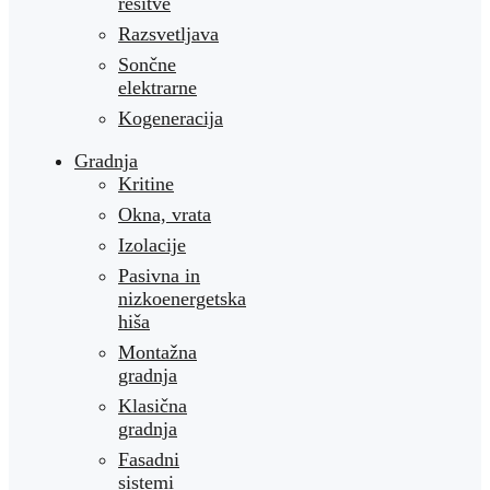
rešitve
Razsvetljava
Sončne
elektrarne
Kogeneracija
Gradnja
Kritine
Okna, vrata
Izolacije
Pasivna in
nizkoenergetska
hiša
Montažna
gradnja
Klasična
gradnja
Fasadni
sistemi