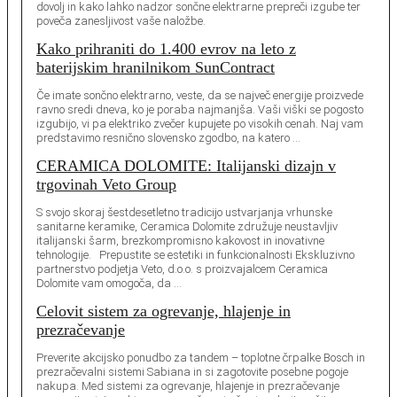
dovolj in kako lahko nadzor sončne elektrarne prepreči izgube ter
poveča zanesljivost vaše naložbe.
Kako prihraniti do 1.400 evrov na leto z
baterijskim hranilnikom SunContract
Če imate sončno elektrarno, veste, da se največ energije proizvede
ravno sredi dneva, ko je poraba najmanjša. Vaši viški se pogosto
izgubijo, vi pa elektriko zvečer kupujete po visokih cenah. Naj vam
predstavimo resnično slovensko zgodbo, na katero …
CERAMICA DOLOMITE: Italijanski dizajn v
trgovinah Veto Group
S svojo skoraj šestdesetletno tradicijo ustvarjanja vrhunske
sanitarne keramike, Ceramica Dolomite združuje neustavljiv
italijanski šarm, brezkompromisno kakovost in inovativne
tehnologije. Prepustite se estetiki in funkcionalnosti Ekskluzivno
partnerstvo podjetja Veto, d.o.o. s proizvajalcem Ceramica
Dolomite vam omogoča, da …
Celovit sistem za ogrevanje, hlajenje in
prezračevanje
Preverite akcijsko ponudbo za tandem – toplotne črpalke Bosch in
prezračevalni sistemi Sabiana in si zagotovite posebne pogoje
nakupa. Med sistemi za ogrevanje, hlajenje in prezračevanje