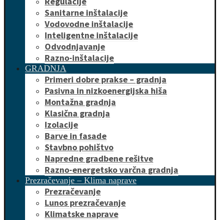
Regulacije
Sanitarne inštalacije
Vodovodne inštalacije
Inteligentne inštalacije
Odvodnjavanje
Razno-inštalacije
GRADNJA
Primeri dobre prakse – gradnja
Pasivna in nizkoenergijska hiša
Montažna gradnja
Klasična gradnja
Izolacije
Barve in fasade
Stavbno pohištvo
Napredne gradbene rešitve
Razno-energetsko varčna gradnja
Prezračevanje – Klima naprave
Prezračevanje
Lunos prezračevanje
Klimatske naprave