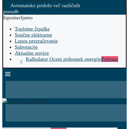
Avtomatsko pridobi več različnih
ponudb
Izpostavljamo
Toplotne črpalke
Sončne elektrarne
Lunos prezračevanje
Subvencije
Aktualne novice
Kalkulator Oceni prihranek energije
Prihrani