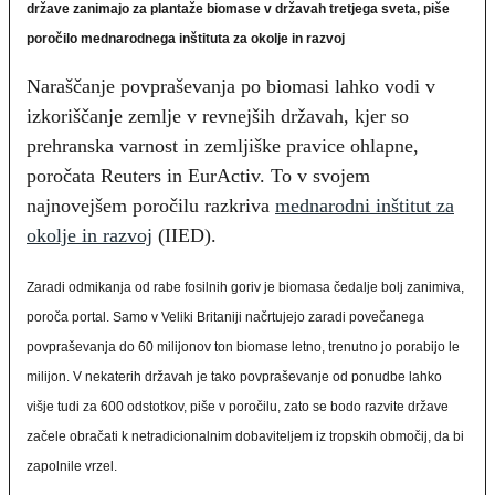
države zanimajo za plantaže biomase v državah tretjega sveta, piše
poročilo mednarodnega inštituta za okolje in razvoj
Naraščanje povpraševanja po biomasi lahko vodi v
izkoriščanje zemlje v revnejših državah, kjer so
prehranska varnost in zemljiške pravice ohlapne,
poročata Reuters in EurActiv. To v svojem
najnovejšem poročilu razkriva
mednarodni inštitut za
okolje in razvoj
(IIED).
Zaradi odmikanja od rabe fosilnih goriv je biomasa čedalje bolj zanimiva,
poroča portal. Samo v Veliki Britaniji načrtujejo zaradi povečanega
povpraševanja do 60 milijonov ton biomase letno, trenutno jo porabijo le
milijon. V nekaterih državah je tako povpraševanje od ponudbe lahko
višje tudi za 600 odstotkov, piše v poročilu, zato se bodo razvite države
začele obračati k netradicionalnim dobaviteljem iz tropskih območij, da bi
zapolnile vrzel.