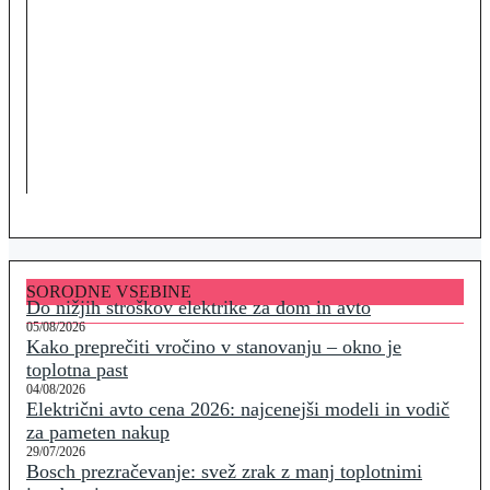
SORODNE VSEBINE
Do nižjih stroškov elektrike za dom in avto
05/08/2026
Kako preprečiti vročino v stanovanju – okno je
toplotna past
04/08/2026
Električni avto cena 2026: najcenejši modeli in vodič
za pameten nakup
29/07/2026
Bosch prezračevanje: svež zrak z manj toplotnimi