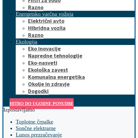
Filtri za vodo
Razno
Energetsko varčna vožnja
Električni avto
Hibridna vozila
Razno
Ekologija
Eko inovacije
Napredne tehnologije
Eko-nasveti
Ekološka zavest
Komunalna energetika
Okolje in zdravje
Dogodki
HITRO DO UGODNE PONUDBE
Izpostavljamo
Toplotne črpalke
Sončne elektrarne
Lunos prezračevanje