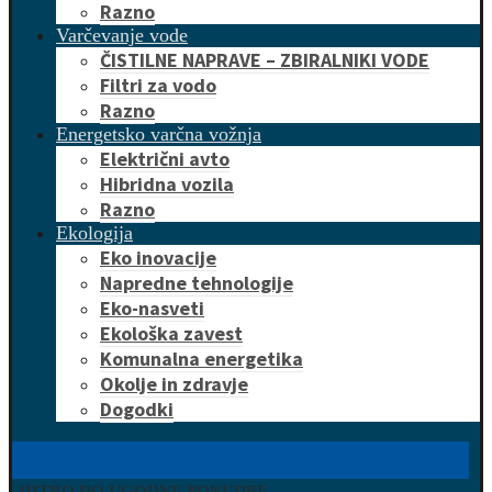
Razno
Varčevanje vode
ČISTILNE NAPRAVE – ZBIRALNIKI VODE
Filtri za vodo
Razno
Energetsko varčna vožnja
Električni avto
Hibridna vozila
Razno
Ekologija
Eko inovacije
Napredne tehnologije
Eko-nasveti
Ekološka zavest
Komunalna energetika
Okolje in zdravje
Dogodki
HITRO DO UGODNE PONUDBE