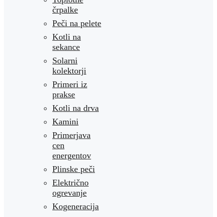
črpalke
Peči na pelete
Kotli na
sekance
Solarni
kolektorji
Primeri iz
prakse
Kotli na drva
Kamini
Primerjava
cen
energentov
Plinske peči
Električno
ogrevanje
Kogeneracija