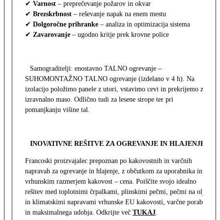
✔
Varnost
– preprečevanje požarov in okvar
✔
Brezskrbnost
– reševanje napak na enem mestu
✔
Dolgoročne prihranke
– analiza in optimizacija sistema
✔
Zavarovanje
– ugodno kritje prek krovne police
Samograditelji: enostavno TALNO ogrevanje –
SUHOMONTAŽNO TALNO ogrevanje (izdelano v 4 h). Na
izolacijo položimo panele z utori, vstavimo cevi in prekrijemo z
izravnalno maso. Odlično tudi za lesene strope ter pri
pomanjkanju višine tal.
INOVATIVNE REŠITVE ZA OGREVANJE IN HLAJENJE
Francoski proizvajalec prepoznan po kakovostnih in varčnih
napravah za ogrevanje in hlajenje, z občutkom za uporabnika in z
vrhunskim razmerjem kakovost – cena. Poiščite svojo idealno
rešitev med toplotnimi črpalkami, plinskimi pečmi, pečmi na olje
in klimatskimi napravami vrhunske EU kakovosti, varčne porabe
in maksimalnega udobja. Odkrijte več
TUKAJ
.