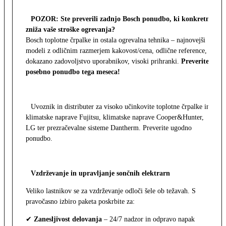
POZOR: Ste preverili zadnjo Bosch ponudbo, ki konkretno
zniža vaše stroške ogrevanja?
Bosch toplotne črpalke in ostala ogrevalna tehnika – najnovejši
modeli z odličnim razmerjem kakovost/cena, odlične reference,
dokazano zadovoljstvo uporabnikov, visoki prihranki.
Preverite
posebno ponudbo tega meseca!
Uvoznik in distributer za visoko učinkovite toplotne črpalke in
klimatske naprave Fujitsu, klimatske naprave Cooper&Hunter,
LG ter prezračevalne sisteme Dantherm. Preverite ugodno
ponudbo.
Vzdrževanje in upravljanje sončnih elektrarn
Veliko lastnikov se za vzdrževanje odloči šele ob težavah. S
pravočasno izbiro paketa poskrbite za:
✔
Zanesljivost delovanja
– 24/7 nadzor in odpravo napak