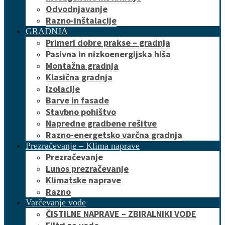
Odvodnjavanje
Razno-inštalacije
GRADNJA
Primeri dobre prakse – gradnja
Pasivna in nizkoenergijska hiša
Montažna gradnja
Klasična gradnja
Izolacije
Barve in fasade
Stavbno pohištvo
Napredne gradbene rešitve
Razno-energetsko varčna gradnja
Prezračevanje – Klima naprave
Prezračevanje
Lunos prezračevanje
Klimatske naprave
Razno
Varčevanje vode
ČISTILNE NAPRAVE – ZBIRALNIKI VODE