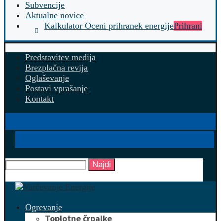
Subvencije
Aktualne novice
Kalkulator Oceni prihranek energije
Prihrani
Predstavitev medija
Brezplačna revija
Oglaševanje
Postavi vprašanje
Kontakt
Najdi
Ogrevanje
Toplotne črpalke