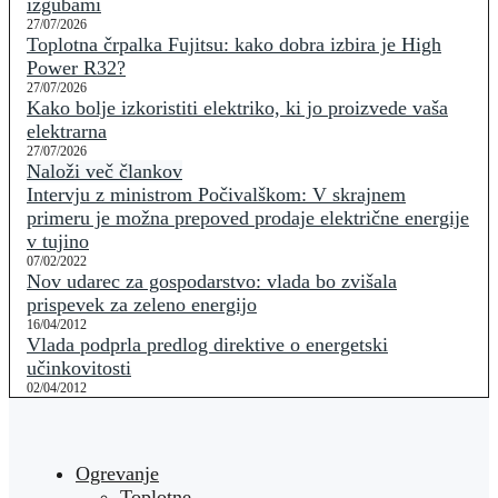
izgubami
27/07/2026
Toplotna črpalka Fujitsu: kako dobra izbira je High
Power R32?
27/07/2026
Kako bolje izkoristiti elektriko, ki jo proizvede vaša
elektrarna
27/07/2026
Naloži več člankov
Intervju z ministrom Počivalškom: V skrajnem
primeru je možna prepoved prodaje električne energije
v tujino
07/02/2022
Nov udarec za gospodarstvo: vlada bo zvišala
prispevek za zeleno energijo
16/04/2012
Vlada podprla predlog direktive o energetski
učinkovitosti
02/04/2012
Ogrevanje
Toplotne