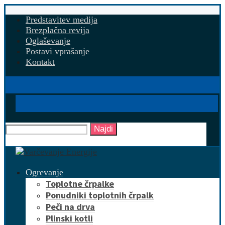
Predstavitev medija
Brezplačna revija
Oglaševanje
Postavi vprašanje
Kontakt
Najdi
Ogrevanje
Toplotne črpalke
Ponudniki toplotnih črpalk
Peči na drva
Plinski kotli