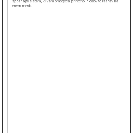
spoznajte sistem, ki vam omogoča priročno in celovito rešitev na
enem mestu.