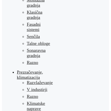
Montažna
gradnja
Klasična
gradnja
Fasadni
sistemi
Senčila
Talne obloge
Sonaravna
gradnja
Razno
Prezračevanje,
klimatizacija
Razvlaževanje
V industirji
Razno
Klimatske
naprave