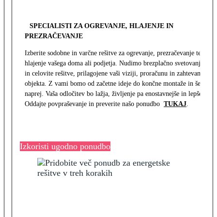
SPECIALISTI ZA OGREVANJE, HLAJENJE IN
PREZRAČEVANJE
Izberite sodobne in varčne rešitve za ogrevanje, prezračevanje ter
hlajenje vašega doma ali podjetja. Nudimo brezplačno svetovanje
in celovite rešitve, prilagojene vaši viziji, proračunu in zahtevam
objekta. Z vami bomo od začetne ideje do končne montaže in še
naprej. Vaša odločitev bo lažja, življenje pa enostavnejše in lepše.
Oddajte povpraševanje in preverite našo ponudbo
TUKAJ
.
Izkoristi ugodno ponudbo