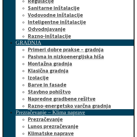
Regulacije
Sanitarne inštalacije
Vodovodne inštalacije
Inteligentne inštalacije
Odvodnjavanje
Razno-inštalacije
GRADNJA
Primeri dobre prakse – gradnja
Pasivna in nizkoenergijska hiša
Montažna gradnja
Klasična gradnja
Izolacije
Barve in fasade
Stavbno pohištvo
Napredne gradbene rešitve
Razno-energetsko varčna gradnja
Prezračevanje – Klima naprave
Prezračevanje
Lunos prezračevanje
Klimatske naprave