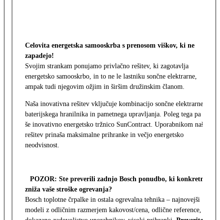
Celovita energetska samooskrba s prenosom viškov, ki ne
zapadejo!
Svojim strankam ponujamo privlačno rešitev, ki zagotavlja
energetsko samooskrbo, in to ne le lastniku sončne elektrarne,
ampak tudi njegovim ožjim in širšim družinskim članom.
Naša inovativna rešitev vključuje kombinacijo sončne elektrarne,
baterijskega hranilnika in pametnega upravljanja. Poleg tega pa
še inovativno energetsko tržnico SunContract. Uporabnikom naša
rešitev prinaša maksimalne prihranke in večjo energetsko
neodvisnost.
POZOR: Ste preverili zadnjo Bosch ponudbo, ki konkretno
zniža vaše stroške ogrevanja?
Bosch toplotne črpalke in ostala ogrevalna tehnika – najnovejši
modeli z odličnim razmerjem kakovost/cena, odlične reference,