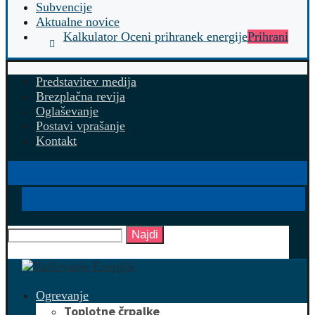
Subvencije
Aktualne novice
Kalkulator Oceni prihranek energije
Prihrani
Predstavitev medija
Brezplačna revija
Oglaševanje
Postavi vprašanje
Kontakt
Najdi
Ogrevanje
Toplotne črpalke