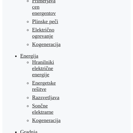
Primerjava
cen
energentov
Plinske peči
Električno
ogrevanje
Kogeneracija
Energija
Hranilniki
električne
energije
Energetske
rešitve
Razsvetljava
Sončne
elektrarne
Kogeneracija
Gradnja