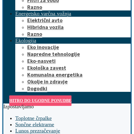
Filtri za vodo
Razno
Energetsko varčna vožnja
Električni avto
Hibridna vozila
Razno
Ekologija
Eko inovacije
Napredne tehnologije
Eko-nasveti
Ekološka zavest
Komunalna energetika
Okolje in zdravje
Dogodki
HITRO DO UGODNE PONUDBE
Izpostavljamo
Toplotne črpalke
Sončne elektrarne
Lunos prezračevanje