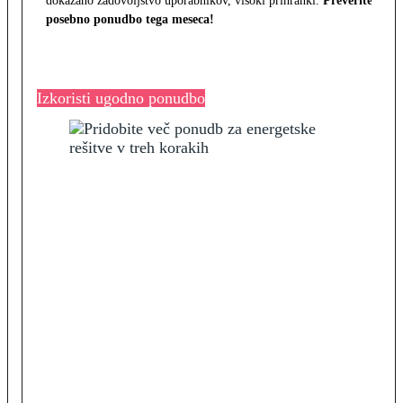
dokazano zadovoljstvo uporabnikov, visoki prihranki.
Preverite
posebno ponudbo tega meseca!
Izkoristi ugodno ponudbo