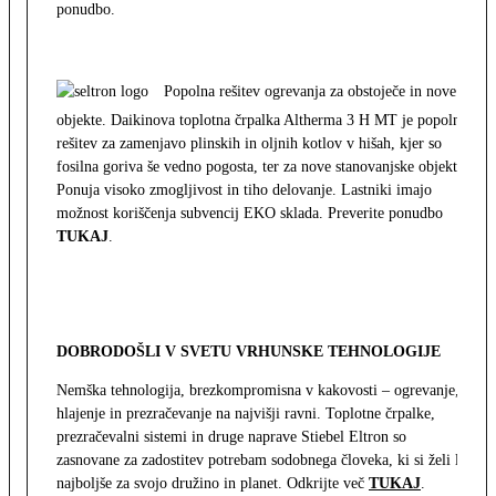
ponudbo.
Popolna rešitev ogrevanja za obstoječe in nove
objekte. Daikinova toplotna črpalka Altherma 3 H MT je popolna
rešitev za zamenjavo plinskih in oljnih kotlov v hišah, kjer so
fosilna goriva še vedno pogosta, ter za nove stanovanjske objekte.
Ponuja visoko zmogljivost in tiho delovanje. Lastniki imajo
možnost koriščenja subvencij EKO sklada. Preverite ponudbo
TUKAJ
.
DOBRODOŠLI V SVETU VRHUNSKE TEHNOLOGIJE
Nemška tehnologija, brezkompromisna v kakovosti – ogrevanje,
hlajenje in prezračevanje na najvišji ravni. Toplotne črpalke,
prezračevalni sistemi in druge naprave Stiebel Eltron so
zasnovane za zadostitev potrebam sodobnega človeka, ki si želi le
najboljše za svojo družino in planet. Odkrijte več
TUKAJ
.