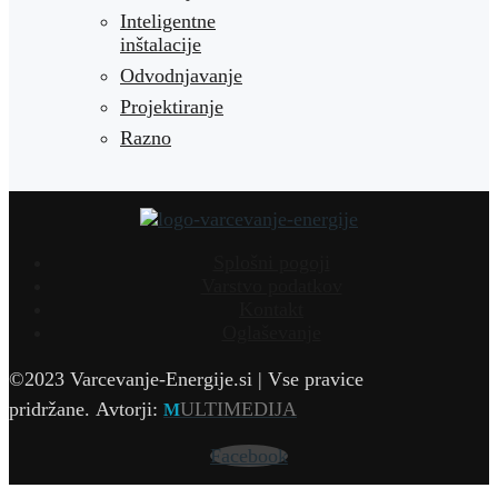
Inteligentne
inštalacije
Odvodnjavanje
Projektiranje
Razno
Splošni pogoji
Varstvo podatkov
Kontakt
Oglaševanje
©2023 Varcevanje-Energije.si | Vse pravice
pridržane.
Avtorji:
ULTIMEDIJA
M
Facebook