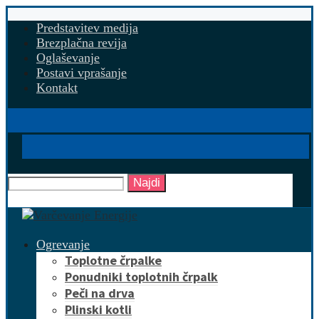
Predstavitev medija
Brezplačna revija
Oglaševanje
Postavi vprašanje
Kontakt
Najdi
Ogrevanje
Toplotne črpalke
Ponudniki toplotnih črpalk
Peči na drva
Plinski kotli