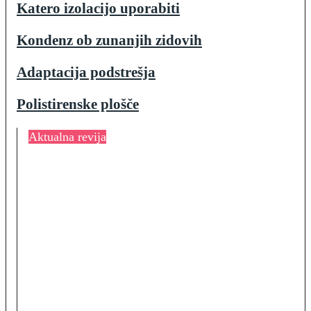
Katero izolacijo uporabiti
Kondenz ob zunanjih zidovih
Adaptacija podstrešja
Polistirenske plošče
Aktualna revija