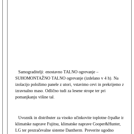
Samograditelji: enostavno TALNO ogrevanje –
SUHOMONTAŽNO TALNO ogrevanje (izdelano v 4 h). Na
izolacijo položimo panele z utori, vstavimo cevi in prekrijemo z
izravnalno maso. Odlično tudi za lesene strope ter pri
pomanjkanju višine tal.
Uvoznik in distributer za visoko učinkovite toplotne črpalke in
klimatske naprave Fujitsu, klimatske naprave Cooper&Hunter,
LG ter prezračevalne sisteme Dantherm. Preverite ugodno