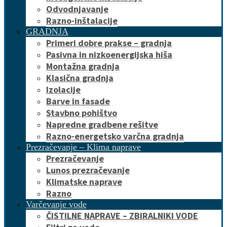
Odvodnjavanje
Razno-inštalacije
GRADNJA
Primeri dobre prakse – gradnja
Pasivna in nizkoenergijska hiša
Montažna gradnja
Klasična gradnja
Izolacije
Barve in fasade
Stavbno pohištvo
Napredne gradbene rešitve
Razno-energetsko varčna gradnja
Prezračevanje – Klima naprave
Prezračevanje
Lunos prezračevanje
Klimatske naprave
Razno
Varčevanje vode
ČISTILNE NAPRAVE – ZBIRALNIKI VODE