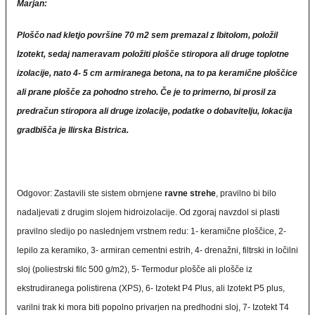
Marjan:
Ploščo nad kletjo površine 70 m2 sem premazal z Ibitolom, položil
Izotekt, sedaj nameravam položiti plošče stiropora ali druge toplotne
izolacije, nato 4- 5 cm armiranega betona, na to pa keramične ploščice
ali prane plošče za pohodno streho. Če je to primerno, bi prosil za
predračun stiropora ali druge izolacije, podatke o dobavitelju, lokacija
gradbišča je Ilirska Bistrica.
Odgovor: Zastavili ste sistem obrnjene
ravne strehe
, pravilno bi bilo
nadaljevati z drugim slojem hidroizolacije. Od zgoraj navzdol si plasti
pravilno sledijo po naslednjem vrstnem redu: 1- keramične ploščice, 2-
lepilo za keramiko, 3- armiran cementni estrih, 4- drenažni, filtrski in ločilni
sloj (poliestrski filc 500 g/m2), 5- Termodur plošče ali plošče iz
ekstrudiranega polistirena (XPS), 6- Izotekt P4 Plus, ali Izotekt P5 plus,
varilni trak ki mora biti popolno privarjen na predhodni sloj, 7- Izotekt T4