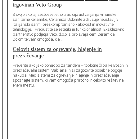
trgovinah Veto Group
S svojo skoraj šestdesetletno tradicijo ustvarjanja vrhunske
sanitarne keramike, Ceramica Dolomite združuje neustavljiv
italijanski šarm, brezkompromisno kakovost in inovativne
tehnologije. Prepustite se estetiki in funkcionalnosti Ekskluzivno
partnerstvo podjetja Veto, d.o.o. s proizvajalcem Ceramica
Dolomite vam omogoča, da …
Celovit sistem za ogrevanje, hlajenje in
prezračevanje
Preverite akcijsko ponudbo za tandem – toplotne črpalke Bosch in
prezračevalni sistemi Sabiana in si zagotovite posebne pogoje
nakupa. Med sistemi za ogrevanje, hlajenje in prezračevanje
spoznajte sistem, ki vam omogoča priročno in celovito rešitev na
enem mestu.