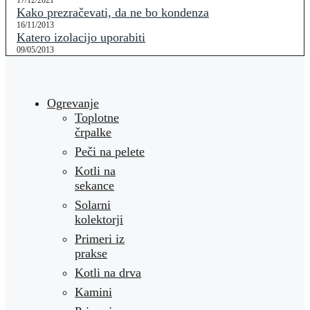
17/12/2021
Kako prezračevati, da ne bo kondenza
16/11/2013
Katero izolacijo uporabiti
09/05/2013
Ogrevanje
Toplotne
črpalke
Peči na pelete
Kotli na
sekance
Solarni
kolektorji
Primeri iz
prakse
Kotli na drva
Kamini