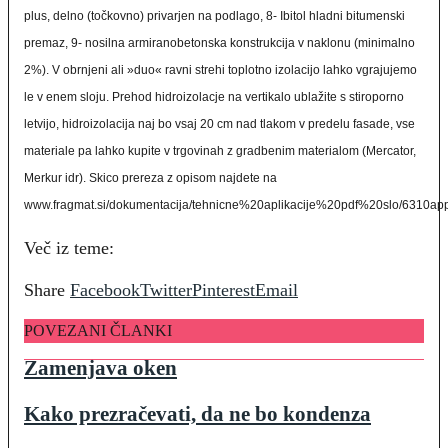
plus, delno (točkovno) privarjen na podlago, 8- Ibitol hladni bitumenski
premaz, 9- nosilna armiranobetonska konstrukcija v naklonu (minimalno
2%). V obrnjeni ali »duo« ravni strehi toplotno izolacijo lahko vgrajujemo
le v enem sloju. Prehod hidroizolacje na vertikalo ublažite s stiroporno
letvijo, hidroizolacija naj bo vsaj 20 cm nad tlakom v predelu fasade, vse
materiale pa lahko kupite v trgovinah z gradbenim materialom (Mercator,
Merkur idr). Skico prereza z opisom najdete na
www.fragmat.si/dokumentacija/tehnicne%20aplikacije%20pdf%20slo/6310app
Več iz teme:
Share
Facebook
Twitter
Pinterest
Email
POVEZANI ČLANKI
Zamenjava oken
Kako prezračevati, da ne bo kondenza