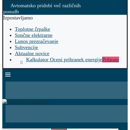
Avtomatsko pridobi več različnih
ponudb
Izpostavljamo
Toplotne črpalke
Sončne elektrarne
Lunos prezračevanje
Subvencije
Aktualne novice
Kalkulator Oceni prihranek energije
Prihrani