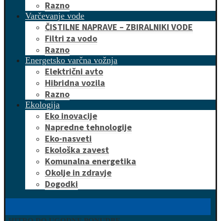
Razno
Varčevanje vode
ČISTILNE NAPRAVE – ZBIRALNIKI VODE
Filtri za vodo
Razno
Energetsko varčna vožnja
Električni avto
Hibridna vozila
Razno
Ekologija
Eko inovacije
Napredne tehnologije
Eko-nasveti
Ekološka zavest
Komunalna energetika
Okolje in zdravje
Dogodki
HITRO DO UGODNE PONUDBE