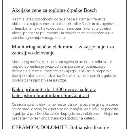
Akcijske cene za toplotne črpalke Bosch
Razmišljate o posodobitvi ogrevalnega sistema? Preverite
aktualne akcijske cene za toplotne črpalke Bosch in si zagotovite
vrhunsko nemško kakovost po znižani ceni. Izkoristite poletno
akcijo, prihranite pri investiciji in poskrbite za dolgoročno nizke
stroške ogrevanja vašega doma.
Monitoring sončne elektrarne – zakaj je nujen za
zanesljivo delovanje
Monitoring sončne elektrarne omogoča pravočasno odkrivanje
napak, spremljanje proizvodnje in porabe ter optimizacijo
delovanja sistema. Preverite, zakaj zgolj aplikacija pogosto ni
dovolj in kako lahko nadzor sončne elektrarne prepreči izgube ter
poveča zanesljivost vaše naložbe.
Kako prihraniti do 1.400 evrov na leto z
baterijskim hranilnikom SunContract
Če imate sončno elektrarno, veste, da se največ energije proizvede
ravno sredi dneva, ko je poraba najmanjša. Vaši viški se pogosto
izgubijo, vi pa elektriko zvečer kupujete po visokih cenah. Naj vam
predstavimo resnično slovensko zgodbo, na katero …
CERAMICA DOLOMITE: Italijanski dizajn v