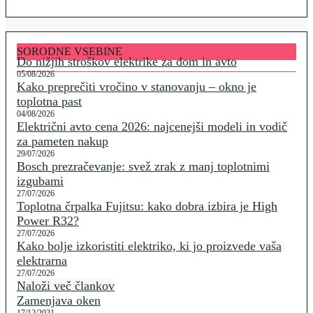
SORODNE VSEBINE
Do nižjih stroškov elektrike za dom in avto
05/08/2026
Kako preprečiti vročino v stanovanju – okno je
toplotna past
04/08/2026
Električni avto cena 2026: najcenejši modeli in vodič
za pameten nakup
29/07/2026
Bosch prezračevanje: svež zrak z manj toplotnimi
izgubami
27/07/2026
Toplotna črpalka Fujitsu: kako dobra izbira je High
Power R32?
27/07/2026
Kako bolje izkoristiti elektriko, ki jo proizvede vaša
elektrarna
27/07/2026
Naloži več člankov
Zamenjava oken