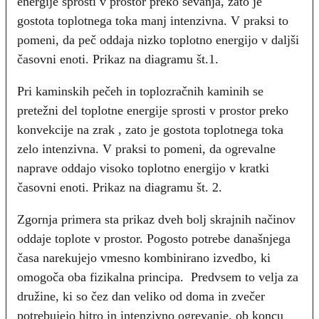
energije sprosti v prostor preko sevanja, zato je
gostota toplotnega toka manj intenzivna. V praksi to
pomeni, da peč oddaja nizko toplotno energijo v daljši
časovni enoti. Prikaz na diagramu št.1.
Pri kaminskih pečeh in toplozračnih kaminih se
pretežni del toplotne energije sprosti v prostor preko
konvekcije na zrak , zato je gostota toplotnega toka
zelo intenzivna. V praksi to pomeni, da ogrevalne
naprave oddajo visoko toplotno energijo v kratki
časovni enoti. Prikaz na diagramu št. 2.
Zgornja primera sta prikaz dveh bolj skrajnih načinov
oddaje toplote v prostor. Pogosto potrebe današnjega
časa narekujejo vmesno kombinirano izvedbo, ki
omogoča oba fizikalna principa. Predvsem to velja za
družine, ki so čez dan veliko od doma in zvečer
potrebujejo hitro in intenzivno ogrevanje, ob koncu