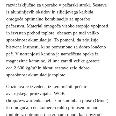
razvit izključno za uporabo v pečarski stroki. Sestava
iz aluminijevih oksidov in silicijevega karbida
omogoča optimalno kombinacijo za uporabo
pečarstvu. Material omogoča visoko stopnjo vpojnosti
in izvrsten prehod toplote, obenem pa tudi veliko
sposobnost akumulacijo. To pomeni, da združuje
bistvene lastnosti, ki so pomembne za dobro lončeno
peč. V notranjosti kamina je nameščena opeka iz
magnezitne kamnine, ki ima zaradi velike gostote –
cca 2.600 kg/m³ in hkrati sestave zelo dobro
sposobnost akumulacije toplote.
Obzidava je izvedena iz keramičnih pečnic
avstrijskega proizvajalca WOK
(htpp//www.ofenkachel.at/ in kaminbau plošč (Ortner),
ki omogočajo enakomeren rahlo pridušen prehod
toplote iz notranjosti na zunanji obod, kar povzroči