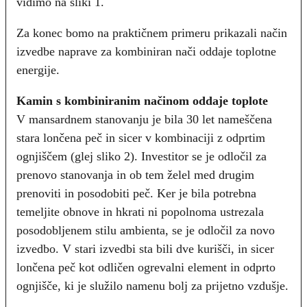
vidimo na sliki 1.
Za konec bomo na praktičnem primeru prikazali način
izvedbe naprave za kombiniran nači oddaje toplotne
energije.
Kamin s kombiniranim načinom oddaje toplote
V mansardnem stanovanju je bila 30 let nameščena
stara lončena peč in sicer v kombinaciji z odprtim
ognjiščem (glej sliko 2). Investitor se je odločil za
prenovo stanovanja in ob tem želel med drugim
prenoviti in posodobiti peč. Ker je bila potrebna
temeljite obnove in hkrati ni popolnoma ustrezala
posodobljenem stilu ambienta, se je odločil za novo
izvedbo. V stari izvedbi sta bili dve kurišči, in sicer
lončena peč kot odličen ogrevalni element in odprto
ognjišče, ki je služilo namenu bolj za prijetno vzdušje.