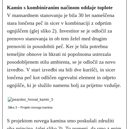
Kamin s kombiniranim načinom oddaje toplote
V mansardnem stanovanju je bila 30 let nameščena
stara lončena peč in sicer v kombinaciji z odprtim
ognjiščem (glej sliko 2). Investitor se je odločil za
prenovo stanovanja in ob tem želel med drugim
prenoviti in posodobiti peč. Ker je bila potrebna
temeljite obnove in hkrati ni popolnoma ustrezala
posodobljenem stilu ambienta, se je odločil za novo
izvedbo. V stari izvedbi sta bili dve kurišči, in sicer
lončena peč kot odličen ogrevalni element in odprto
ognjišče, ki je služilo namenu bolj za prijetno vzdušje.
Slika 3 – Projekt novega kamina
S projektom novega kamina smo poskušali združiti
oba principa. (glej sliko 3). To pomeni, da smo z enim