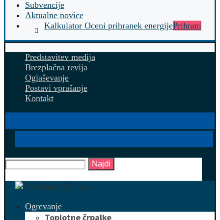
Subvencije
Aktualne novice
Kalkulator Oceni prihranek energije
Prihrani
Predstavitev medija
Brezplačna revija
Oglaševanje
Postavi vprašanje
Kontakt
Najdi
Ogrevanje
Toplotne črpalke