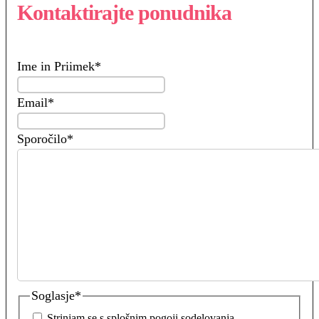
Kontaktirajte ponudnika
Ime in Priimek
*
Email
*
Sporočilo
*
Soglasje
*
Strinjam se s splošnim pogoji sodelovanja