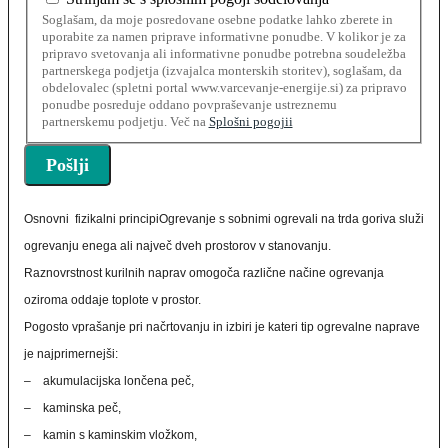
Soglašam, da moje posredovane osebne podatke lahko zberete in
uporabite za namen priprave informativne ponudbe. V kolikor je za
pripravo svetovanja ali informativne ponudbe potrebna soudeležba
partnerskega podjetja (izvajalca monterskih storitev), soglašam, da
obdelovalec (spletni portal www.varcevanje-energije.si) za pripravo
ponudbe posreduje oddano povpraševanje ustreznemu
partnerskemu podjetju. Več na
Splošni pogojii
Osnovni fizikalni principiOgrevanje s sobnimi ogrevali na trda goriva služi
ogrevanju enega ali največ dveh prostorov v stanovanju.
Raznovrstnost kurilnih naprav omogoča različne načine ogrevanja
oziroma oddaje toplote v prostor.
Pogosto vprašanje pri načrtovanju in izbiri je kateri tip ogrevalne naprave
je najprimernejši:
– akumulacijska lončena peč,
– kaminska peč,
– kamin s kaminskim vložkom,