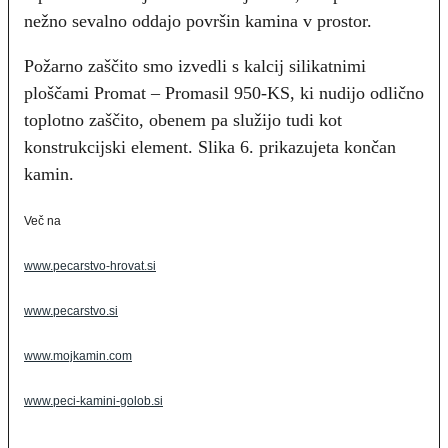
nežno sevalno oddajo površin kamina v prostor.
Požarno zaščito smo izvedli s kalcij silikatnimi
ploščami Promat – Promasil 950-KS, ki nudijo odlično
toplotno zaščito, obenem pa služijo tudi kot
konstrukcijski element. Slika 6. prikazujeta končan
kamin.
Več na
www.pecarstvo-hrovat.si
www.pecarstvo.si
www.mojkamin.com
www.peci-kamini-golob.si