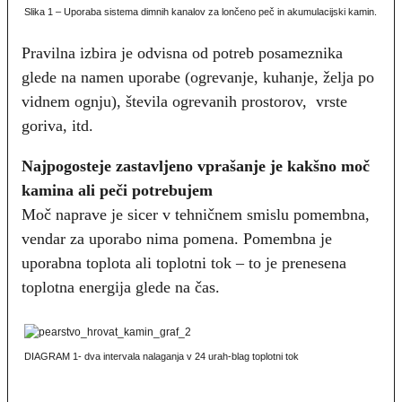
Slika 1 – Uporaba sistema dimnih kanalov za lončeno peč in akumulacijski kamin.
Pravilna izbira je odvisna od potreb posameznika
glede na namen uporabe (ogrevanje, kuhanje, želja po
vidnem ognju), števila ogrevanih prostorov, vrste
goriva, itd.
Najpogosteje zastavljeno vprašanje je kakšno moč
kamina ali peči potrebujem
Moč naprave je sicer v tehničnem smislu pomembna,
vendar za uporabo nima pomena. Pomembna je
uporabna toplota ali toplotni tok – to je prenesena
toplotna energija glede na čas.
DIAGRAM 1- dva intervala nalaganja v 24 urah-blag toplotni tok