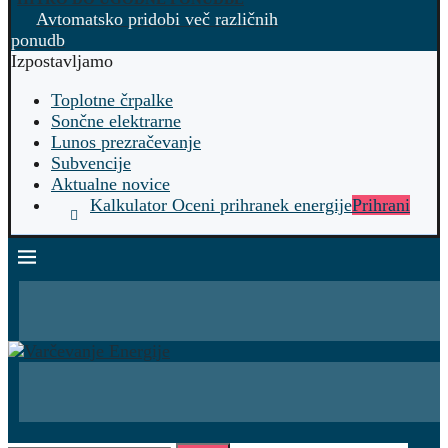
Avtomatsko pridobi več različnih
ponudb
Izpostavljamo
Toplotne črpalke
Sončne elektrarne
Lunos prezračevanje
Subvencije
Aktualne novice
Kalkulator Oceni prihranek energije
Prihrani