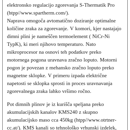
elektronsko regulacijo zgorevanja S-Thermatik Pro
(htpp//www.spartherm.com/).
Naprava omogoča avtomatično doziranje optimalne
količine zraka za zgorevanje. V komori, kjer nastajajo
dimni plini je nameščen termoelement ( NiCr-Ni
TypK), ki meri njihovo temperaturo. Nato
mikroprocesor na osnovi teh podatkov preko
motornega pogona uravnava zračno loputo. Motorni
pogon je povezan z mehansko zračno loputo preko
magnetne sklopke. V primeru izpada električne
napetosti se sklopka sprosti in proces uravnavanja
zgorevalnega zraka lahko vršimo ročno.
Pot dimnih plinov je iz kurišča speljana preko
akumulacijskih kanalov KMS240 z skupno
akumulacijsko maso cca 450kg (htpp//www.otrtner-
cc.at/). KMS kanali so tehnološko vrhunski izdelek,