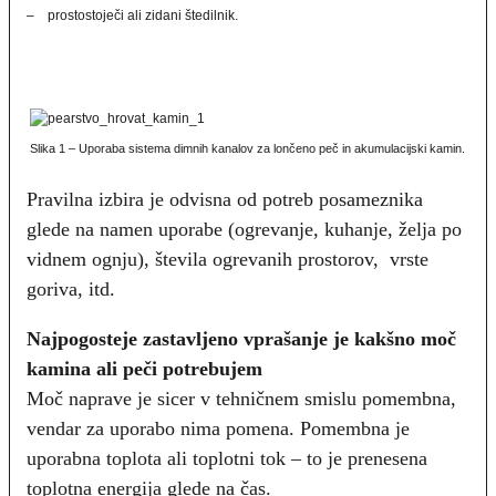
– prostostoječi ali zidani štedilnik.
Slika 1 – Uporaba sistema dimnih kanalov za lončeno peč in akumulacijski kamin.
Pravilna izbira je odvisna od potreb posameznika
glede na namen uporabe (ogrevanje, kuhanje, želja po
vidnem ognju), števila ogrevanih prostorov, vrste
goriva, itd.
Najpogosteje zastavljeno vprašanje je kakšno moč
kamina ali peči potrebujem
Moč naprave je sicer v tehničnem smislu pomembna,
vendar za uporabo nima pomena. Pomembna je
uporabna toplota ali toplotni tok – to je prenesena
toplotna energija glede na čas.