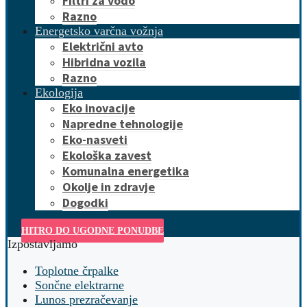
Filtri za vodo
Razno
Energetsko varčna vožnja
Električni avto
Hibridna vozila
Razno
Ekologija
Eko inovacije
Napredne tehnologije
Eko-nasveti
Ekološka zavest
Komunalna energetika
Okolje in zdravje
Dogodki
HITRO DO UGODNE PONUDBE
Izpostavljamo
Toplotne črpalke
Sončne elektrarne
Lunos prezračevanje