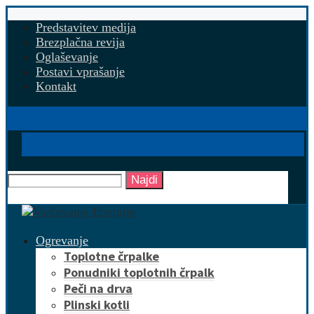
Predstavitev medija
Brezplačna revija
Oglaševanje
Postavi vprašanje
Kontakt
Najdi
Ogrevanje
Toplotne črpalke
Ponudniki toplotnih črpalk
Peči na drva
Plinski kotli