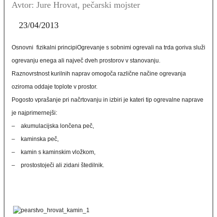
Avtor: Jure Hrovat, pečarski mojster
23/04/2013
Osnovni fizikalni principiOgrevanje s sobnimi ogrevali na trda goriva služi
ogrevanju enega ali največ dveh prostorov v stanovanju.
Raznovrstnost kurilnih naprav omogoča različne načine ogrevanja
oziroma oddaje toplote v prostor.
Pogosto vprašanje pri načrtovanju in izbiri je kateri tip ogrevalne naprave
je najprimernejši:
– akumulacijska lončena peč,
– kaminska peč,
– kamin s kaminskim vložkom,
– prostostoječi ali zidani štedilnik.