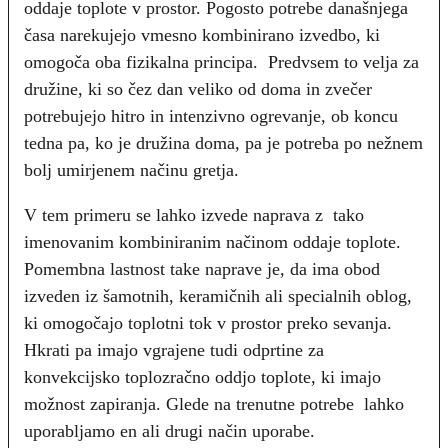
oddaje toplote v prostor. Pogosto potrebe današnjega
časa narekujejo vmesno kombinirano izvedbo, ki
omogoča oba fizikalna principa. Predvsem to velja za
družine, ki so čez dan veliko od doma in zvečer
potrebujejo hitro in intenzivno ogrevanje, ob koncu
tedna pa, ko je družina doma, pa je potreba po nežnem
bolj umirjenem načinu gretja.
V tem primeru se lahko izvede naprava z tako
imenovanim kombiniranim načinom oddaje toplote.
Pomembna lastnost take naprave je, da ima obod
izveden iz šamotnih, keramičnih ali specialnih oblog,
ki omogočajo toplotni tok v prostor preko sevanja.
Hkrati pa imajo vgrajene tudi odprtine za
konvekcijsko toplozračno oddjo toplote, ki imajo
možnost zapiranja. Glede na trenutne potrebe lahko
uporabljamo en ali drugi način uporabe.