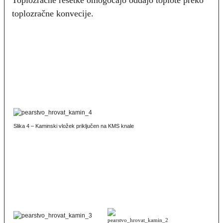
Toplozračne rešetke omogočajo oddajo toplote preko
toplozračne konvecije.
Slika 4 – Kaminski vložek priključen na KMS knale