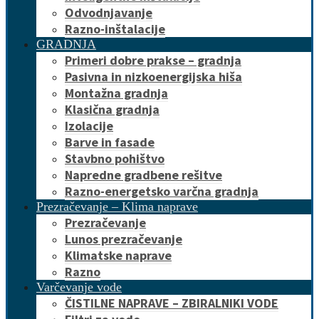
Odvodnjavanje
Razno-inštalacije
GRADNJA
Primeri dobre prakse – gradnja
Pasivna in nizkoenergijska hiša
Montažna gradnja
Klasična gradnja
Izolacije
Barve in fasade
Stavbno pohištvo
Napredne gradbene rešitve
Razno-energetsko varčna gradnja
Prezračevanje – Klima naprave
Prezračevanje
Lunos prezračevanje
Klimatske naprave
Razno
Varčevanje vode
ČISTILNE NAPRAVE – ZBIRALNIKI VODE