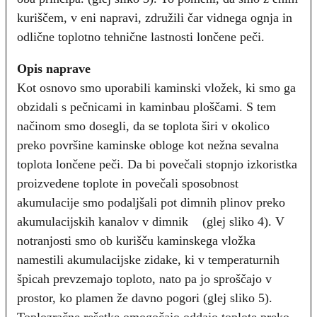
kuriščem, v eni napravi, združili čar vidnega ognja in
odlične toplotno tehnične lastnosti lončene peči.
Opis naprave
Kot osnovo smo uporabili kaminski vložek, ki smo ga
obzidali s pečnicami in kaminbau ploščami. S tem
načinom smo dosegli, da se toplota širi v okolico
preko površine kaminske obloge kot nežna sevalna
toplota lončene peči. Da bi povečali stopnjo izkoristka
proizvedene toplote in povečali sposobnost
akumulacije smo podaljšali pot dimnih plinov preko
akumulacijskih kanalov v dimnik (glej sliko 4). V
notranjosti smo ob kurišču kaminskega vložka
namestili akumulacijske zidake, ki v temperaturnih
špicah prevzemajo toploto, nato pa jo sproščajo v
prostor, ko plamen že davno pogori (glej sliko 5).