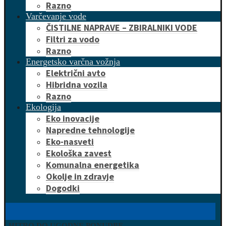
Razno
Varčevanje vode
ČISTILNE NAPRAVE – ZBIRALNIKI VODE
Filtri za vodo
Razno
Energetsko varčna vožnja
Električni avto
Hibridna vozila
Razno
Ekologija
Eko inovacije
Napredne tehnologije
Eko-nasveti
Ekološka zavest
Komunalna energetika
Okolje in zdravje
Dogodki
HITRO DO UGODNE PONUDBE