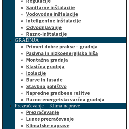
Regulacije
Sanitarne inštalacije
Vodovodne inštalacije
Inteligentne inštalacije
Odvodnjavanje
Razno-inštalacije
GRADNJA
Primeri dobre prakse – gradnja
Pasivna in nizkoenergijska hiša
Montažna gradnja
Klasična gradnja
Izolacije
Barve in fasade
Stavbno pohištvo
Napredne gradbene rešitve
Razno-energetsko varčna gradnja
Prezračevanje – Klima naprave
Prezračevanje
Lunos prezračevanje
Klimatske naprave