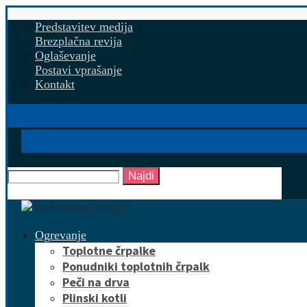
Predstavitev medija
Brezplačna revija
Oglaševanje
Postavi vprašanje
Kontakt
Najdi
Ogrevanje
Toplotne črpalke
Ponudniki toplotnih črpalk
Peči na drva
Plinski kotli