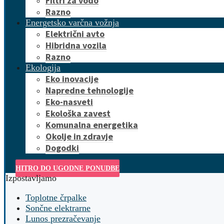
Filtri za vodo
Razno
Energetsko varčna vožnja
Električni avto
Hibridna vozila
Razno
Ekologija
Eko inovacije
Napredne tehnologije
Eko-nasveti
Ekološka zavest
Komunalna energetika
Okolje in zdravje
Dogodki
HITRO DO UGODNE PONUDBE
Izpostavljamo
Toplotne črpalke
Sončne elektrarne
Lunos prezračevanje