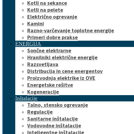
Kotli na sekance
Kotli na pelete
Električno ogrevanje
Kamini
Razno-varčevanje toplotne energije
Primeri dobre prakse
ENERGIJA
Sončne elektrarne
Hranilniki električne energije
Razsvetljava
Distribucija in cene energentov
Proizvodnja elektrike iz OVE
Energetske rešitve
Kogeneracije
Inštalacije
Talno, stensko ogrevanje
Regulacije
Sanitarne inštalacije
Vodovodne inštalacije
Inteligentne inštalacije