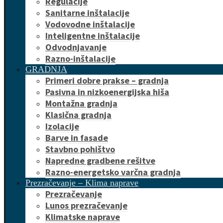
Regulacije
Sanitarne inštalacije
Vodovodne inštalacije
Inteligentne inštalacije
Odvodnjavanje
Razno-inštalacije
GRADNJA
Primeri dobre prakse – gradnja
Pasivna in nizkoenergijska hiša
Montažna gradnja
Klasična gradnja
Izolacije
Barve in fasade
Stavbno pohištvo
Napredne gradbene rešitve
Razno-energetsko varčna gradnja
Prezračevanje – Klima naprave
Prezračevanje
Lunos prezračevanje
Klimatske naprave