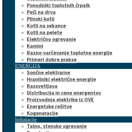
Ponudniki toplotnih črpalk
Peči na drva
Plinski kotli
Kotli na sekance
Kotli na pelete
Električno ogrevanje
Kamini
Razno-varčevanje toplotne energije
Primeri dobre prakse
ENERGIJA
Sončne elektrarne
Hranilniki električne energije
Razsvetljava
Distribucija in cene energentov
Proizvodnja elektrike iz OVE
Energetske rešitve
Kogeneracije
Inštalacije
Talno, stensko ogrevanje