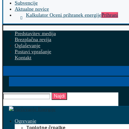
Subvencije
Aktualne novice
Kalkulator Oceni prihranek energije
Prihrani
Predstavitev medija
Brezplačna revija
Oglaševanje
Postavi vprašanje
Kontakt
Najdi
Ogrevanje
Toplotne črpalke