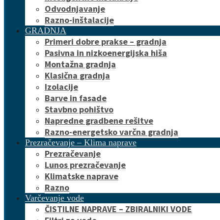
Odvodnjavanje
Razno-inštalacije
GRADNJA
Primeri dobre prakse – gradnja
Pasivna in nizkoenergijska hiša
Montažna gradnja
Klasična gradnja
Izolacije
Barve in fasade
Stavbno pohištvo
Napredne gradbene rešitve
Razno-energetsko varčna gradnja
Prezračevanje – Klima naprave
Prezračevanje
Lunos prezračevanje
Klimatske naprave
Razno
Varčevanje vode
ČISTILNE NAPRAVE – ZBIRALNIKI VODE