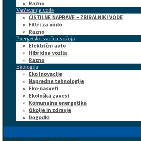
Razno
Varčevanje vode
ČISTILNE NAPRAVE – ZBIRALNIKI VODE
Filtri za vodo
Razno
Energetsko varčna vožnja
Električni avto
Hibridna vozila
Razno
Ekologija
Eko inovacije
Napredne tehnologije
Eko-nasveti
Ekološka zavest
Komunalna energetika
Okolje in zdravje
Dogodki
HITRO DO UGODNE PONUDBE