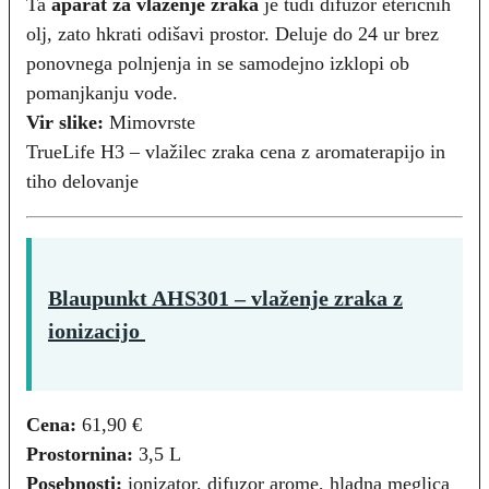
Ta
aparat za vlaženje zraka
je tudi difuzor eteričnih
olj, zato hkrati odišavi prostor. Deluje do 24 ur brez
ponovnega polnjenja in se samodejno izklopi ob
pomanjkanju vode.
Vir slike:
Mimovrste
TrueLife H3 – vlažilec zraka cena z aromaterapijo in
tiho delovanje
Blaupunkt AHS301 – vlaženje zraka z
ionizacijo
Cena:
61,90 €
Prostornina:
3,5 L
Posebnosti:
ionizator, difuzor arome, hladna meglica