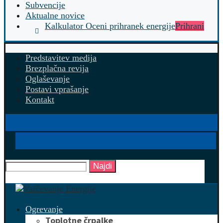
Subvencije
Aktualne novice
Kalkulator Oceni prihranek energije
Prihrani
Predstavitev medija
Brezplačna revija
Oglaševanje
Postavi vprašanje
Kontakt
Najdi
Ogrevanje
Toplotne črpalke