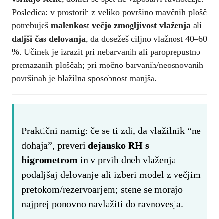
Posledica: v prostorih z veliko površino mavčnih plošč
potrebuješ
malenkost večjo zmogljivost vlaženja
ali
daljši čas delovanja
, da dosežeš ciljno vlažnost 40–60
%. Učinek je izrazit pri nebarvanih ali paroprepustno
premazanih ploščah; pri močno barvanih/neosnovanih
površinah je blažilna sposobnost manjša.
Praktični namig: če se ti zdi, da vlažilnik “ne
dohaja”, preveri
dejansko RH s
higrometrom
in v prvih dneh vlaženja
podaljšaj delovanje ali izberi model z večjim
pretokom/rezervoarjem; stene se morajo
najprej ponovno navlažiti do ravnovesja.