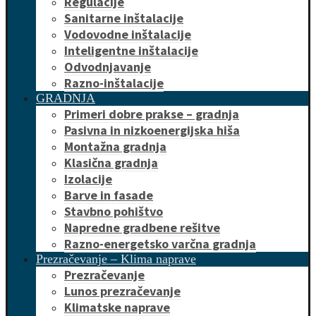
Regulacije
Sanitarne inštalacije
Vodovodne inštalacije
Inteligentne inštalacije
Odvodnjavanje
Razno-inštalacije
GRADNJA
Primeri dobre prakse – gradnja
Pasivna in nizkoenergijska hiša
Montažna gradnja
Klasična gradnja
Izolacije
Barve in fasade
Stavbno pohištvo
Napredne gradbene rešitve
Razno-energetsko varčna gradnja
Prezračevanje – Klima naprave
Prezračevanje
Lunos prezračevanje
Klimatske naprave