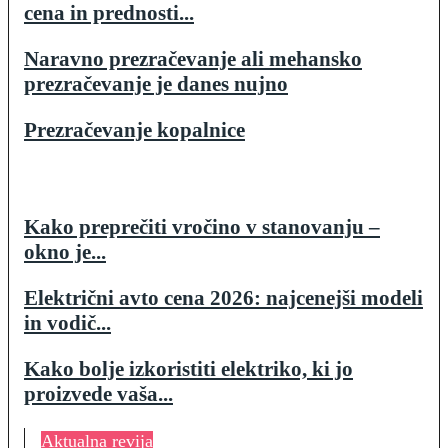
cena in prednosti...
Naravno prezračevanje ali mehansko
prezračevanje je danes nujno
Prezračevanje kopalnice
Kako preprečiti vročino v stanovanju –
okno je...
Električni avto cena 2026: najcenejši modeli
in vodič...
Kako bolje izkoristiti elektriko, ki jo
proizvede vaša...
Aktualna revija