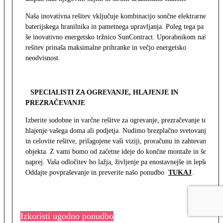
Naša inovativna rešitev vključuje kombinacijo sončne elektrarne,
baterijskega hranilnika in pametnega upravljanja. Poleg tega pa
še inovativno energetsko tržnico SunContract. Uporabnikom naša
rešitev prinaša maksimalne prihranke in večjo energetsko
neodvisnost.
SPECIALISTI ZA OGREVANJE, HLAJENJE IN
PREZRAČEVANJE
Izberite sodobne in varčne rešitve za ogrevanje, prezračevanje ter
hlajenje vašega doma ali podjetja. Nudimo brezplačno svetovanje
in celovite rešitve, prilagojene vaši viziji, proračunu in zahtevam
objekta. Z vami bomo od začetne ideje do končne montaže in še
naprej. Vaša odločitev bo lažja, življenje pa enostavnejše in lepše.
Oddajte povpraševanje in preverite našo ponudbo
TUKAJ
.
Izkoristi ugodno ponudbo