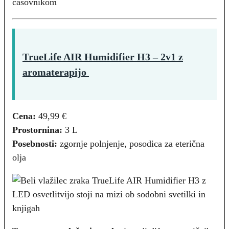
časovnikom
TrueLife AIR Humidifier H3 – 2v1 z
aromaterapijo
Cena:
49,99 €
Prostornina:
3 L
Posebnosti:
zgornje polnjenje, posodica za eterična
olja