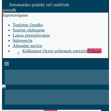
Avtomatsko pridobi več različnih
ponudb
Izpostavljamo
Toplotne črpalke
Sončne elektrarne
Lunos prezračevanje
Subvencije
Aktualne novice
Kalkulator Oceni prihranek energije
Prihrani