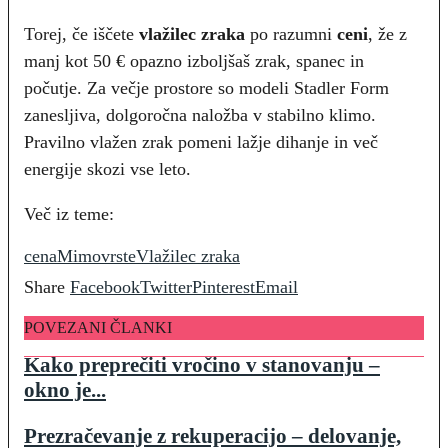
Torej, če iščete
vlažilec zraka
po razumni
ceni
, že z
manj kot 50 € opazno izboljšaš zrak, spanec in
počutje. Za večje prostore so modeli Stadler Form
zanesljiva, dolgoročna naložba v stabilno klimo.
Pravilno vlažen zrak pomeni lažje dihanje in več
energije skozi vse leto.
Več iz teme:
cena
Mimovrste
Vlažilec zraka
Share
Facebook
Twitter
Pinterest
Email
POVEZANI ČLANKI
Kako preprečiti vročino v stanovanju –
okno je...
Prezračevanje z rekuperacijo – delovanje,