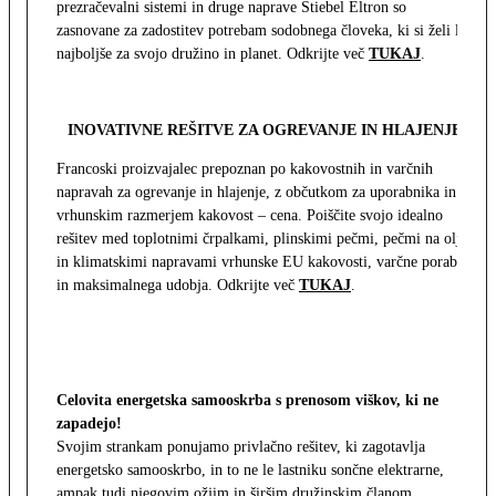
prezračevalni sistemi in druge naprave Stiebel Eltron so
zasnovane za zadostitev potrebam sodobnega človeka, ki si želi le
najboljše za svojo družino in planet. Odkrijte več
TUKAJ
.
INOVATIVNE REŠITVE ZA OGREVANJE IN HLAJENJE
Francoski proizvajalec prepoznan po kakovostnih in varčnih
napravah za ogrevanje in hlajenje, z občutkom za uporabnika in z
vrhunskim razmerjem kakovost – cena. Poiščite svojo idealno
rešitev med toplotnimi črpalkami, plinskimi pečmi, pečmi na olje
in klimatskimi napravami vrhunske EU kakovosti, varčne porabe
in maksimalnega udobja. Odkrijte več
TUKAJ
.
Celovita energetska samooskrba s prenosom viškov, ki ne
zapadejo!
Svojim strankam ponujamo privlačno rešitev, ki zagotavlja
energetsko samooskrbo, in to ne le lastniku sončne elektrarne,
ampak tudi njegovim ožjim in širšim družinskim članom.