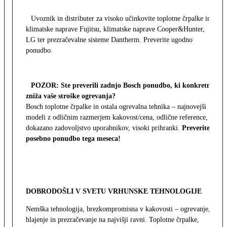
Uvoznik in distributer za visoko učinkovite toplotne črpalke in
klimatske naprave Fujitsu, klimatske naprave Cooper&Hunter,
LG ter prezračevalne sisteme Dantherm. Preverite ugodno
ponudbo.
POZOR: Ste preverili zadnjo Bosch ponudbo, ki konkretno
zniža vaše stroške ogrevanja?
Bosch toplotne črpalke in ostala ogrevalna tehnika – najnovejši
modeli z odličnim razmerjem kakovost/cena, odlične reference,
dokazano zadovoljstvo uporabnikov, visoki prihranki.
Preverite
posebno ponudbo tega meseca!
DOBRODOŠLI V SVETU VRHUNSKE TEHNOLOGIJE
Nemška tehnologija, brezkompromisna v kakovosti – ogrevanje,
hlajenje in prezračevanje na najvišji ravni. Toplotne črpalke,