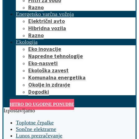
Filtri za vodo
Razno
Energetsko varčna vožnja
Električni avto
Hibridna vozila
Razno
Ekologija
Eko inovacije
Napredne tehnologije
Eko-nasveti
Ekološka zavest
Komunalna energetika
Okolje in zdravje
Dogodki
HITRO DO UGODNE PONUDBE
Izpostavljamo
Toplotne črpalke
Sončne elektrarne
Lunos prezračevanje