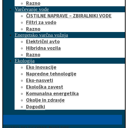
Razno
Varčevanje vode
ČISTILNE NAPRAVE – ZBIRALNIKI VODE
Filtri za vodo
Razno
Energetsko varčna vožnja
Električni avto
Hibridna vozila
Razno
Ekologija
Eko inovacije
Napredne tehnologije
Eko-nasveti
Ekološka zavest
Komunalna energetika
Okolje in zdravje
Dogodki
HITRO DO UGODNE PONUDBE