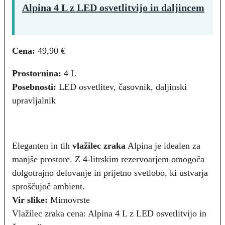
Alpina 4 L z LED osvetlitvijo in daljincem
Cena:
49,90 €
Prostornina:
4 L
Posebnosti:
LED osvetlitev, časovnik, daljinski
upravljalnik
Eleganten in tih
vlažilec zraka
Alpina je idealen za
manjše prostore. Z 4-litrskim rezervoarjem omogoča
dolgotrajno delovanje in prijetno svetlobo, ki ustvarja
sproščujoč ambient.
Vir slike:
Mimovrste
Vlažilec zraka cena: Alpina 4 L z LED osvetlitvijo in