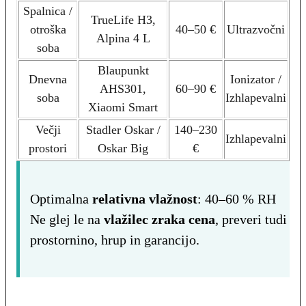
Spalnica /
TrueLife H3,
otroška
40–50 €
Ultrazvočni
Alpina 4 L
soba
Blaupunkt
Dnevna
Ionizator /
AHS301,
60–90 €
soba
Izhlapevalni
Xiaomi Smart
Večji
Stadler Oskar /
140–230
Izhlapevalni
prostori
Oskar Big
€
Optimalna
relativna vlažnost
: 40–60 % RH
Ne glej le na
vlažilec zraka cena
, preveri tudi
prostornino, hrup in garancijo.