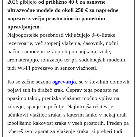
2026 gibljejo
od približno 40 € za osnovne
ultrazvočne modele do okoli 250 € za napredne
naprave z večjo prostornino in pametnim
upravljanjem.
Najpogostejše posebnosti vključujejo 3–6-litrske
rezervoarje, več stopenj vlaženja, časovnik, nočni
način, samodejni izklop ob pomanjkanju vode,
aromaterapijo, ionizacijo ter pri sodobnejših modelih
tudi Wi-Fi povezavo in senzor vlažnosti.
Ko se začne sezona
ogrevanja
, se v številnih domovih
pojavi suh in dražeč zrak. Čeprav tega pogosto ne
opazimo takoj, prenizka vlažnost močno vpliva na
zdravje, spanje in počutje. Najhitrejša rešitev je
učinkovit vlažilec zraka, s katerim lahko v nekaj urah
izboljšamo kakovost zraka v vseh prostorih. Preden pa
izbereš svoj aparat za vlaženje zraka, si preberi tudi