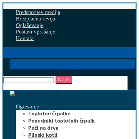
Predstavitev medija
Brezplačna revija
Oglaševanje
Postavi vprašanje
Kontakt
Najdi
Ogrevanje
Toplotne črpalke
Ponudniki toplotnih črpalk
Peči na drva
Plinski kotli