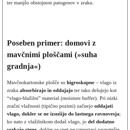
ter manjšo obstojnost patogenov v zraku.
Poseben primer: domovi z
mavčnimi ploščami (»suha
gradnja«)
Mavčnokartonske plošče so
higroskopne
– vlago iz
zraka
absorbirajo in oddajajo
ter tako delujejo kot
“vlago-blažilni” material (moisture buffer). Pri nizki
zračni vlažnosti (tipično pozimi) začnejo
oddajati
vlago, dokler se ne izsušijo do lastnega ravnovesja
;
ko nato z vlažilnikom dodaš vlago, jo
del dodatno
vsrkajo stene
, dokler se spet ne vzpostavi ravnotežje.