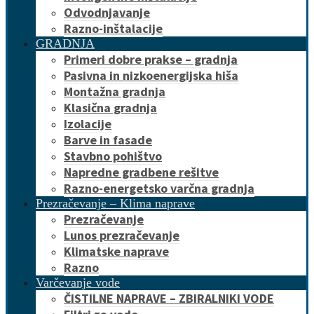
Odvodnjavanje
Razno-inštalacije
GRADNJA
Primeri dobre prakse – gradnja
Pasivna in nizkoenergijska hiša
Montažna gradnja
Klasična gradnja
Izolacije
Barve in fasade
Stavbno pohištvo
Napredne gradbene rešitve
Razno-energetsko varčna gradnja
Prezračevanje – Klima naprave
Prezračevanje
Lunos prezračevanje
Klimatske naprave
Razno
Varčevanje vode
ČISTILNE NAPRAVE – ZBIRALNIKI VODE