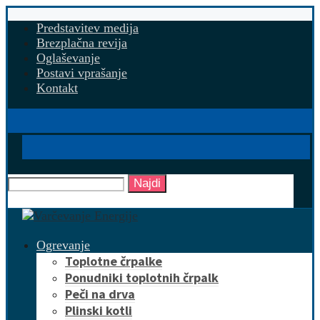
Predstavitev medija
Brezplačna revija
Oglaševanje
Postavi vprašanje
Kontakt
Najdi
Ogrevanje
Toplotne črpalke
Ponudniki toplotnih črpalk
Peči na drva
Plinski kotli