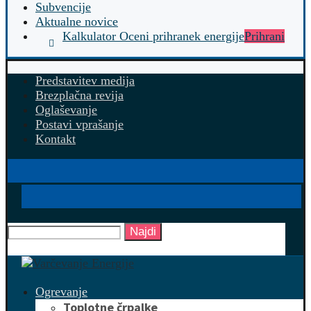
Subvencije
Aktualne novice
Kalkulator Oceni prihranek energije
Prihrani
Predstavitev medija
Brezplačna revija
Oglaševanje
Postavi vprašanje
Kontakt
Najdi
Ogrevanje
Toplotne črpalke