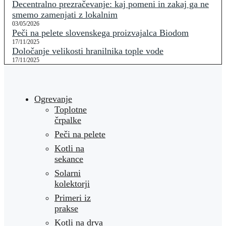
Decentralno prezračevanje: kaj pomeni in zakaj ga ne
smemo zamenjati z lokalnim
03/05/2026
Peči na pelete slovenskega proizvajalca Biodom
17/11/2025
Določanje velikosti hranilnika tople vode
17/11/2025
Ogrevanje
Toplotne
črpalke
Peči na pelete
Kotli na
sekance
Solarni
kolektorji
Primeri iz
prakse
Kotli na drva