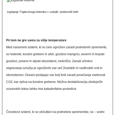
Izginjanje Triglavskega ledenika v zadnjih petdesetih letih
Pri tem ne gre samo za višje temperature
Med naravnimi sistemi, ki so zelo ogroženi zaradi podnebnih sprememb,
so ledeniki, koralni grebeni in atoli, gozdovi mangrov, severni in tropski
gozdovi, polarni in alpski ekosistemi, mokrišča. Zaradi učinkov
segrevanja ozračja je ogroženih vse več živalskih in rastlinskih vrst in
ekosistemov. Oceani postajajo vse bolj kisli zaradi povečanja vsebnosti
CO2, kar vpliva na koralne grebene. Možna destabilizacija obstoječih
oceanskih tokov lahko ima katastrofalne posledice.
Človekovi sistemi, ki so občutljivi na podnebne spremembe, so – vodni