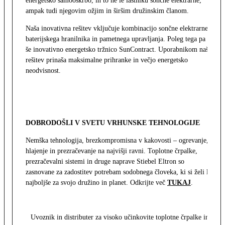
energetsko samooskrbo, in to ne le lastniku sončne elektrarne,
ampak tudi njegovim ožjim in širšim družinskim članom.
Naša inovativna rešitev vključuje kombinacijo sončne elektrarne,
baterijskega hranilnika in pametnega upravljanja. Poleg tega pa
še inovativno energetsko tržnico SunContract. Uporabnikom naša
rešitev prinaša maksimalne prihranke in večjo energetsko
neodvisnost.
DOBRODOŠLI V SVETU VRHUNSKE TEHNOLOGIJE
Nemška tehnologija, brezkompromisna v kakovosti – ogrevanje,
hlajenje in prezračevanje na najvišji ravni. Toplotne črpalke,
prezračevalni sistemi in druge naprave Stiebel Eltron so
zasnovane za zadostitev potrebam sodobnega človeka, ki si želi le
najboljše za svojo družino in planet. Odkrijte več
TUKAJ
.
Uvoznik in distributer za visoko učinkovite toplotne črpalke in