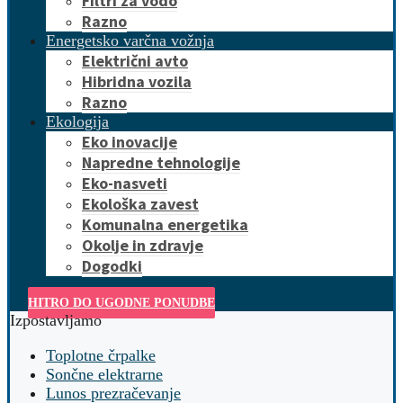
Filtri za vodo
Razno
Energetsko varčna vožnja
Električni avto
Hibridna vozila
Razno
Ekologija
Eko inovacije
Napredne tehnologije
Eko-nasveti
Ekološka zavest
Komunalna energetika
Okolje in zdravje
Dogodki
HITRO DO UGODNE PONUDBE
Izpostavljamo
Toplotne črpalke
Sončne elektrarne
Lunos prezračevanje