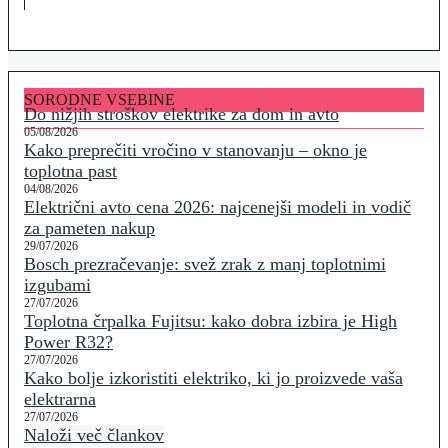
SORODNE VSEBINE
Do nižjih stroškov elektrike za dom in avto
05/08/2026
Kako preprečiti vročino v stanovanju – okno je
toplotna past
04/08/2026
Električni avto cena 2026: najcenejši modeli in vodič
za pameten nakup
29/07/2026
Bosch prezračevanje: svež zrak z manj toplotnimi
izgubami
27/07/2026
Toplotna črpalka Fujitsu: kako dobra izbira je High
Power R32?
27/07/2026
Kako bolje izkoristiti elektriko, ki jo proizvede vaša
elektrarna
27/07/2026
Naloži več člankov