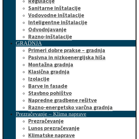
Regulacije
Sanitarne inštalacije
Vodovodne inštalacije
Inteligentne inštalacije
Odvodnjavanje
Razno-inštalacije
GRADNJA
Primeri dobre prakse – gradnja
Pasivna in nizkoenergijska hiša
Montažna gradnja
Klasična gradnja
Izolacije
Barve in fasade
Stavbno pohištvo
Napredne gradbene rešitve
Razno-energetsko varčna gradnja
Prezračevanje – Klima naprave
Prezračevanje
Lunos prezračevanje
Klimatske naprave