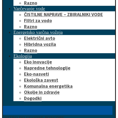
Razno
Varčevanje vode
ČISTILNE NAPRAVE – ZBIRALNIKI VODE
Filtri za vodo
Razno
Energetsko varčna vožnja
Električni avto
Hibridna vozila
Razno
Ekologija
Eko inovacije
Napredne tehnologije
Eko-nasveti
Ekološka zavest
Komunalna energetika
Okolje in zdravje
Dogodki
HITRO DO UGODNE PONUDBE