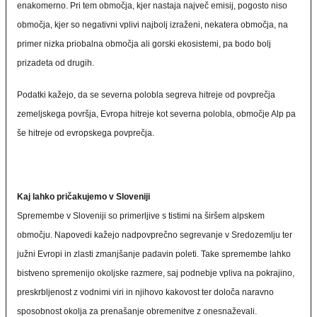
enakomerno. Pri tem območja, kjer nastaja največ emisij, pogosto niso
območja, kjer so negativni vplivi najbolj izraženi, nekatera območja, na
primer nizka priobalna območja ali gorski ekosistemi, pa bodo bolj
prizadeta od drugih.
Podatki kažejo, da se severna polobla segreva hitreje od povprečja
zemeljskega površja, Evropa hitreje kot severna polobla, območje Alp pa
še hitreje od evropskega povprečja.
Kaj lahko pričakujemo v Sloveniji
Spremembe v Sloveniji so primerljive s tistimi na širšem alpskem
območju. Napovedi kažejo nadpovprečno segrevanje v Sredozemlju ter
južni Evropi in zlasti zmanjšanje padavin poleti. Take spremembe lahko
bistveno spremenijo okoljske razmere, saj podnebje vpliva na pokrajino,
preskrbljenost z vodnimi viri in njihovo kakovost ter določa naravno
sposobnost okolja za prenašanje obremenitve z onesnaževali.