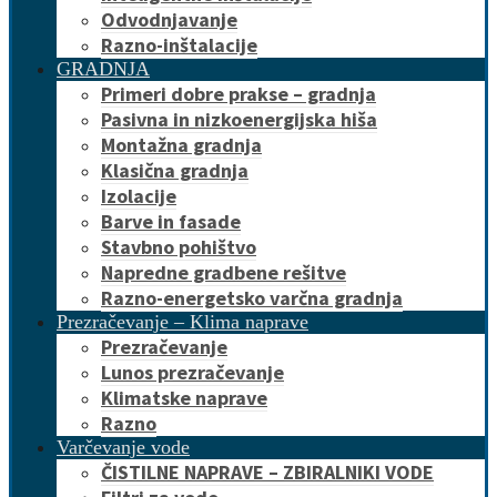
Odvodnjavanje
Razno-inštalacije
GRADNJA
Primeri dobre prakse – gradnja
Pasivna in nizkoenergijska hiša
Montažna gradnja
Klasična gradnja
Izolacije
Barve in fasade
Stavbno pohištvo
Napredne gradbene rešitve
Razno-energetsko varčna gradnja
Prezračevanje – Klima naprave
Prezračevanje
Lunos prezračevanje
Klimatske naprave
Razno
Varčevanje vode
ČISTILNE NAPRAVE – ZBIRALNIKI VODE