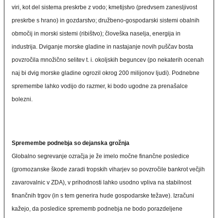
viri, kot del sistema preskrbe z vodo; kmetijstvo (predvsem zanesljivost
preskrbe s hrano) in gozdarstvo; družbeno-gospodarski sistemi obalnih
območij in morski sistemi (ribištvo); človeška naselja, energija in
industrija. Dviganje morske gladine in nastajanje novih puščav bosta
povzročila množično selitev t. i. okoljskih beguncev (po nekaterih ocenah
naj bi dvig morske gladine ogrozil okrog 200 milijonov ljudi). Podnebne
spremembe lahko vodijo do razmer, ki bodo ugodne za prenašalce
bolezni.
Spremembe podnebja so dejanska grožnja
Globalno segrevanje ozračja je že imelo močne finančne posledice
(gromozanske škode zaradi tropskih viharjev so povzročile bankrot večjih
zavarovalnic v ZDA), v prihodnosti lahko usodno vpliva na stabilnost
finančnih trgov (in s tem generira hude gospodarske težave). Izračuni
kažejo, da posledice sprememb podnebja ne bodo porazdeljene