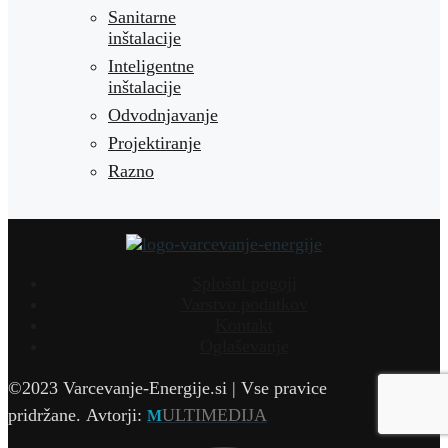
Sanitarne
inštalacije
Inteligentne
inštalacije
Odvodnjavanje
Projektiranje
Razno
Splošni pogoji
Varstvo podatkov
Kontakt
Oglaševanje
©2023 Varcevanje-Energije.si | Vse pravice
pridržane.
Avtorji:
ULTIMEDIJA
M