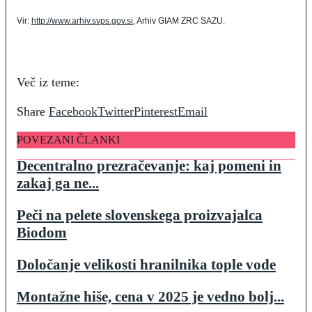
Vir:
http://www.arhiv.svps.gov.si
, Arhiv GIAM ZRC SAZU.
Več iz teme:
Share
Facebook
Twitter
Pinterest
Email
POVEZANI ČLANKI
Decentralno prezračevanje: kaj pomeni in
zakaj ga ne...
Peči na pelete slovenskega proizvajalca
Biodom
Določanje velikosti hranilnika tople vode
Montažne hiše, cena v 2025 je vedno bolj...