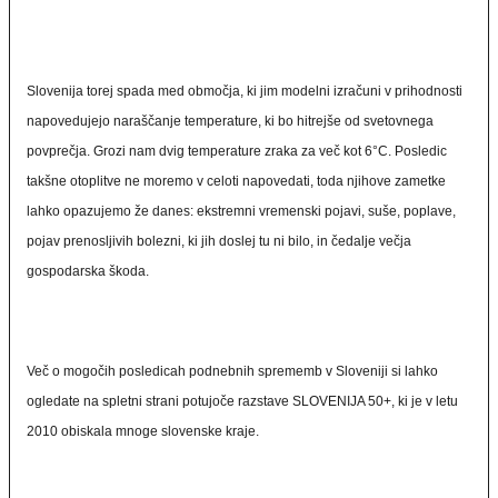
Slovenija torej spada med območja, ki jim modelni izračuni v prihodnosti
napovedujejo naraščanje temperature, ki bo hitrejše od svetovnega
povprečja. Grozi nam dvig temperature zraka za več kot 6°C. Posledic
takšne otoplitve ne moremo v celoti napovedati, toda njihove zametke
lahko opazujemo že danes: ekstremni vremenski pojavi, suše, poplave,
pojav prenosljivih bolezni, ki jih doslej tu ni bilo, in čedalje večja
gospodarska škoda.
Več o mogočih posledicah podnebnih sprememb v Sloveniji si lahko
ogledate na spletni strani potujoče razstave SLOVENIJA 50+, ki je v letu
2010 obiskala mnoge slovenske kraje.