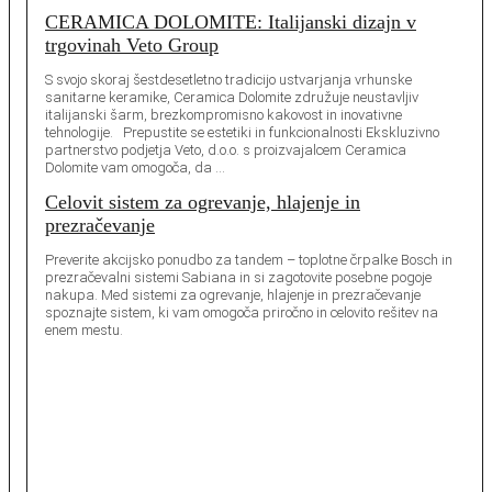
CERAMICA DOLOMITE: Italijanski dizajn v
trgovinah Veto Group
S svojo skoraj šestdesetletno tradicijo ustvarjanja vrhunske
sanitarne keramike, Ceramica Dolomite združuje neustavljiv
italijanski šarm, brezkompromisno kakovost in inovativne
tehnologije. Prepustite se estetiki in funkcionalnosti Ekskluzivno
partnerstvo podjetja Veto, d.o.o. s proizvajalcem Ceramica
Dolomite vam omogoča, da …
Celovit sistem za ogrevanje, hlajenje in
prezračevanje
Preverite akcijsko ponudbo za tandem – toplotne črpalke Bosch in
prezračevalni sistemi Sabiana in si zagotovite posebne pogoje
nakupa. Med sistemi za ogrevanje, hlajenje in prezračevanje
spoznajte sistem, ki vam omogoča priročno in celovito rešitev na
enem mestu.