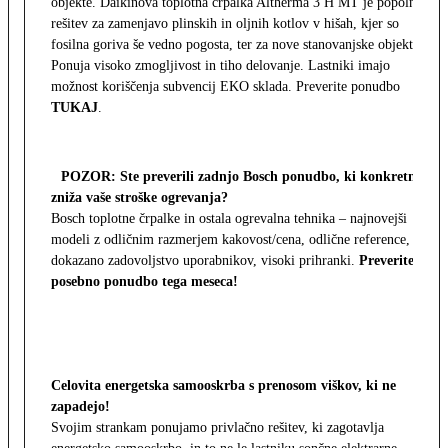
objekte. Daikinova toplotna črpalka Altherma 3 H MT je popolna
rešitev za zamenjavo plinskih in oljnih kotlov v hišah, kjer so
fosilna goriva še vedno pogosta, ter za nove stanovanjske objekte.
Ponuja visoko zmogljivost in tiho delovanje. Lastniki imajo
možnost koriščenja subvencij EKO sklada. Preverite ponudbo
TUKAJ
.
POZOR: Ste preverili zadnjo Bosch ponudbo, ki konkretno
zniža vaše stroške ogrevanja?
Bosch toplotne črpalke in ostala ogrevalna tehnika – najnovejši
modeli z odličnim razmerjem kakovost/cena, odlične reference,
dokazano zadovoljstvo uporabnikov, visoki prihranki.
Preverite
posebno ponudbo tega meseca!
Celovita energetska samooskrba s prenosom viškov, ki ne
zapadejo!
Svojim strankam ponujamo privlačno rešitev, ki zagotavlja