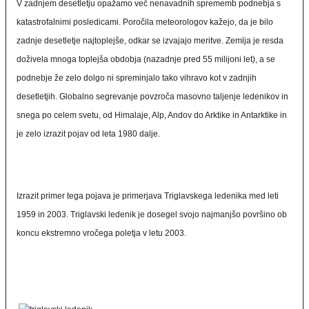
V zadnjem desetletju opažamo več nenavadnih sprememb podnebja s
katastrofalnimi posledicami. Poročila meteorologov kažejo, da je bilo
zadnje desetletje najtoplejše, odkar se izvajajo meritve. Zemlja je resda
doživela mnoga toplejša obdobja (nazadnje pred 55 milijoni let), a se
podnebje že zelo dolgo ni spreminjalo tako vihravo kot v zadnjih
desetletjih. Globalno segrevanje povzroča masovno taljenje ledenikov in
snega po celem svetu, od Himalaje, Alp, Andov do Arktike in Antarktike in
je zelo izrazit pojav od leta 1980 dalje.
Izrazit primer tega pojava je primerjava Triglavskega ledenika med leti
1959 in 2003. Triglavski ledenik je dosegel svojo najmanjšo površino ob
koncu ekstremno vročega poletja v letu 2003.