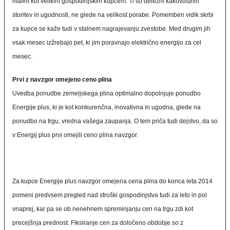
malim kot velikim gospodinjskim kupcem. Ti so deležni kakovostnih
storitev in ugodnosti, ne glede na velikost porabe. Pomemben vidik skrbi
za kupce se kaže tudi v stalnem nagrajevanju zvestobe. Med drugim jih
vsak mesec izžrebajo pet, ki jim poravnajo električno energijo za cel
mesec.
Prvi z navzgor omejeno ceno plina
Uvedba ponudbe zemeljskega plina optimalno dopolnjuje ponudbo
Energije plus, ki je kot konkurenčna, inovativna in ugodna, glede na
ponudbo na trgu, vredna vašega zaupanja. O tem priča tudi dejstvo, da so
v Energij plus prvi omejili ceno plina navzgor.
Za kupce Energije plus navzgor omejena cena plina do konca leta 2014
pomeni predvsem pregled nad stroški gospodinjstva tudi za leto in pol
vnaprej, kar pa se ob nenehnem spreminjanju cen na trgu zdi kot
precejšnja prednost. Fiksiranje cen za določeno obdobje so z