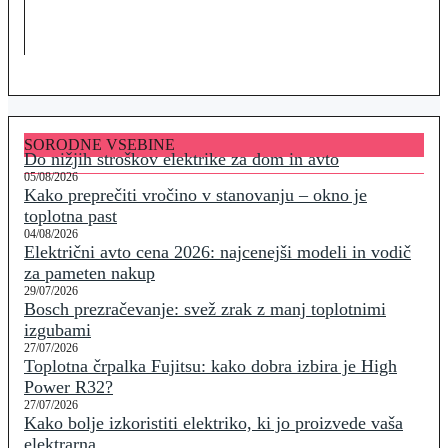
SORODNE VSEBINE
Do nižjih stroškov elektrike za dom in avto
05/08/2026
Kako preprečiti vročino v stanovanju – okno je
toplotna past
04/08/2026
Električni avto cena 2026: najcenejši modeli in vodič
za pameten nakup
29/07/2026
Bosch prezračevanje: svež zrak z manj toplotnimi
izgubami
27/07/2026
Toplotna črpalka Fujitsu: kako dobra izbira je High
Power R32?
27/07/2026
Kako bolje izkoristiti elektriko, ki jo proizvede vaša
elektrarna