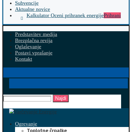
Subvencije
Aktualne novice
Kalkulator Oceni prihranek energije
Prihrani
Predstavitev medija
Brezplačna revija
Oglaševanje
Postavi vprašanje
Kontakt
Najdi
Ogrevanje
Toplotne črpalke