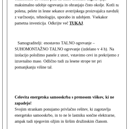
maksimalno udobje ogrevanja in ohranjajo čisto okolje. Kotli na
polena, pelete in lesne sekance avstrijskega proizvajalca navdušijo
z varčnostjo, tehnologijo, uporabo in udobjem. Vsekakor
pametna investicija. Odkrijte več
TUKAJ
.
Samograditelji: enostavno TALNO ogrevanje –
SUHOMONTAŽNO TALNO ogrevanje (izdelano v 4 h). Na
izolacijo položimo panele z utori, vstavimo cevi in prekrijemo z
izravnalno maso. Odlično tudi za lesene strope ter pri
pomanjkanju višine tal.
Celovita energetska samooskrba s prenosom viškov, ki ne
zapadejo!
Svojim strankam ponujamo privlačno rešitev, ki zagotavlja
energetsko samooskrbo, in to ne le lastniku sončne elektrarne,
ampak tudi njegovim ožjim in širšim družinskim članom.