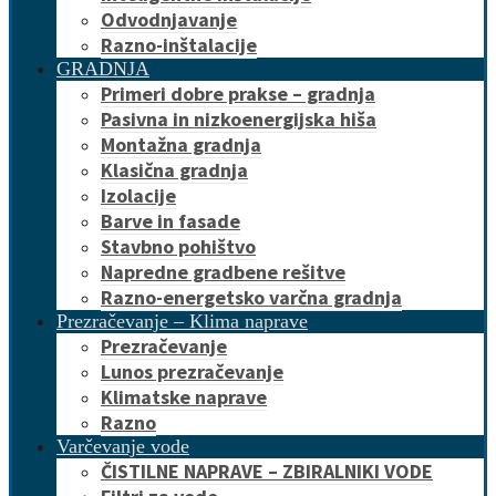
Odvodnjavanje
Razno-inštalacije
GRADNJA
Primeri dobre prakse – gradnja
Pasivna in nizkoenergijska hiša
Montažna gradnja
Klasična gradnja
Izolacije
Barve in fasade
Stavbno pohištvo
Napredne gradbene rešitve
Razno-energetsko varčna gradnja
Prezračevanje – Klima naprave
Prezračevanje
Lunos prezračevanje
Klimatske naprave
Razno
Varčevanje vode
ČISTILNE NAPRAVE – ZBIRALNIKI VODE