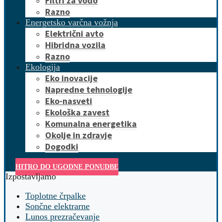
Filtri za vodo
Razno
Energetsko varčna vožnja
Električni avto
Hibridna vozila
Razno
Ekologija
Eko inovacije
Napredne tehnologije
Eko-nasveti
Ekološka zavest
Komunalna energetika
Okolje in zdravje
Dogodki
HITRO DO UGODNE PONUDBE
Izpostavljamo
Toplotne črpalke
Sončne elektrarne
Lunos prezračevanje