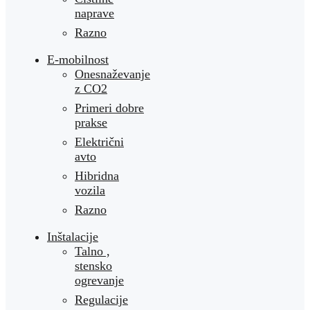
naprave
Razno
E-mobilnost
Onesnaževanje
z CO2
Primeri dobre
prakse
Električni
avto
Hibridna
vozila
Razno
Inštalacije
Talno ,
stensko
ogrevanje
Regulacije