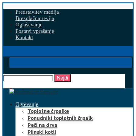
Predstavitev medija
Brezplačna revija
Oglaševanje
Postavi vprašanje
Kontakt
Najdi
Ogrevanje
Toplotne črpalke
Ponudniki toplotnih črpalk
Peči na drva
Plinski kotli