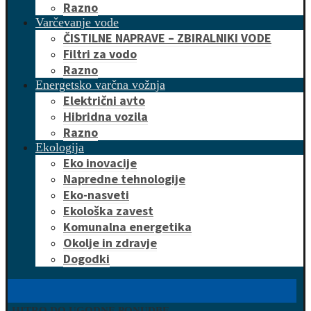
Razno
Varčevanje vode
ČISTILNE NAPRAVE – ZBIRALNIKI VODE
Filtri za vodo
Razno
Energetsko varčna vožnja
Električni avto
Hibridna vozila
Razno
Ekologija
Eko inovacije
Napredne tehnologije
Eko-nasveti
Ekološka zavest
Komunalna energetika
Okolje in zdravje
Dogodki
HITRO DO UGODNE PONUDBE