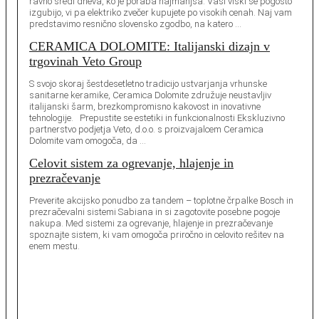
ravno sredi dneva, ko je poraba najmanjša. Vaši viški se pogosto
izgubijo, vi pa elektriko zvečer kupujete po visokih cenah. Naj vam
predstavimo resnično slovensko zgodbo, na katero …
CERAMICA DOLOMITE: Italijanski dizajn v
trgovinah Veto Group
S svojo skoraj šestdesetletno tradicijo ustvarjanja vrhunske
sanitarne keramike, Ceramica Dolomite združuje neustavljiv
italijanski šarm, brezkompromisno kakovost in inovativne
tehnologije. Prepustite se estetiki in funkcionalnosti Ekskluzivno
partnerstvo podjetja Veto, d.o.o. s proizvajalcem Ceramica
Dolomite vam omogoča, da …
Celovit sistem za ogrevanje, hlajenje in
prezračevanje
Preverite akcijsko ponudbo za tandem – toplotne črpalke Bosch in
prezračevalni sistemi Sabiana in si zagotovite posebne pogoje
nakupa. Med sistemi za ogrevanje, hlajenje in prezračevanje
spoznajte sistem, ki vam omogoča priročno in celovito rešitev na
enem mestu.