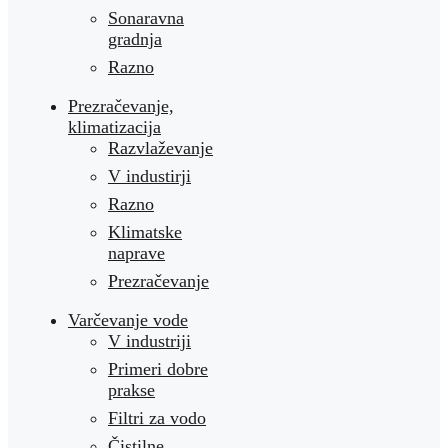
Sonaravna
gradnja
Razno
Prezračevanje,
klimatizacija
Razvlaževanje
V industirji
Razno
Klimatske
naprave
Prezračevanje
Varčevanje vode
V industriji
Primeri dobre
prakse
Filtri za vodo
Čistilne