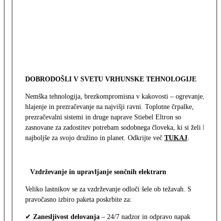
DOBRODOŠLI V SVETU VRHUNSKE TEHNOLOGIJE
Nemška tehnologija, brezkompromisna v kakovosti – ogrevanje,
hlajenje in prezračevanje na najvišji ravni. Toplotne črpalke,
prezračevalni sistemi in druge naprave Stiebel Eltron so
zasnovane za zadostitev potrebam sodobnega človeka, ki si želi le
najboljše za svojo družino in planet. Odkrijte več
TUKAJ
.
Vzdrževanje in upravljanje sončnih elektrarn
Veliko lastnikov se za vzdrževanje odloči šele ob težavah. S
pravočasno izbiro paketa poskrbite za:
✔
Zanesljivost delovanja
– 24/7 nadzor in odpravo napak