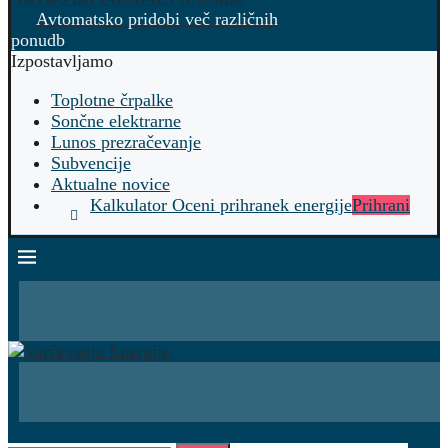
Avtomatsko pridobi več različnih
ponudb
Izpostavljamo
Toplotne črpalke
Sončne elektrarne
Lunos prezračevanje
Subvencije
Aktualne novice
Kalkulator Oceni prihranek energije
Prihrani