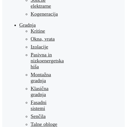
Sončne
elektrarne
Kogeneracija
Gradnja
Kritine
Okna, vrata
Izolacije
Pasivna in
nizkoenergetska
hiša
Montažna
gradnja
Klasična
gradnja
Fasadni
sistemi
Senčila
Talne obloge