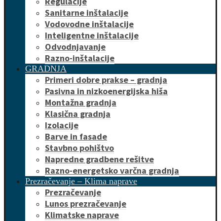
Regulacije
Sanitarne inštalacije
Vodovodne inštalacije
Inteligentne inštalacije
Odvodnjavanje
Razno-inštalacije
GRADNJA
Primeri dobre prakse – gradnja
Pasivna in nizkoenergijska hiša
Montažna gradnja
Klasična gradnja
Izolacije
Barve in fasade
Stavbno pohištvo
Napredne gradbene rešitve
Razno-energetsko varčna gradnja
Prezračevanje – Klima naprave
Prezračevanje
Lunos prezračevanje
Klimatske naprave