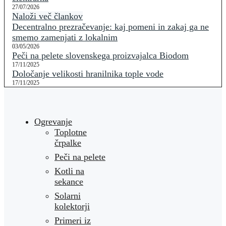
27/07/2026
Naloži več člankov
Decentralno prezračevanje: kaj pomeni in zakaj ga ne
smemo zamenjati z lokalnim
03/05/2026
Peči na pelete slovenskega proizvajalca Biodom
17/11/2025
Določanje velikosti hranilnika tople vode
17/11/2025
Ogrevanje
Toplotne
črpalke
Peči na pelete
Kotli na
sekance
Solarni
kolektorji
Primeri iz