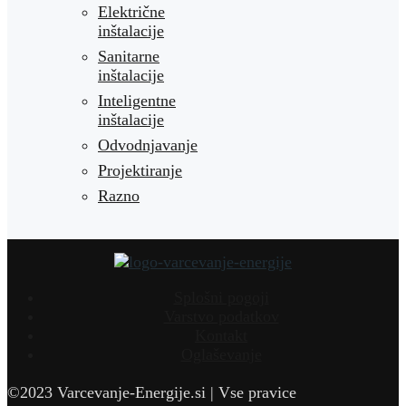
Električne
inštalacije
Sanitarne
inštalacije
Inteligentne
inštalacije
Odvodnjavanje
Projektiranje
Razno
Splošni pogoji
Varstvo podatkov
Kontakt
Oglaševanje
©2023 Varcevanje-Energije.si | Vse pravice