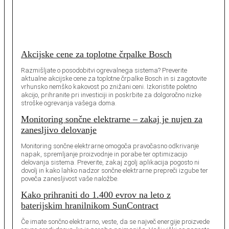
Akcijske cene za toplotne črpalke Bosch
Razmišljate o posodobitvi ogrevalnega sistema? Preverite
aktualne akcijske cene za toplotne črpalke Bosch in si zagotovite
vrhunsko nemško kakovost po znižani ceni. Izkoristite poletno
akcijo, prihranite pri investiciji in poskrbite za dolgoročno nizke
stroške ogrevanja vašega doma.
Monitoring sončne elektrarne – zakaj je nujen za
zanesljivo delovanje
Monitoring sončne elektrarne omogoča pravočasno odkrivanje
napak, spremljanje proizvodnje in porabe ter optimizacijo
delovanja sistema. Preverite, zakaj zgolj aplikacija pogosto ni
dovolj in kako lahko nadzor sončne elektrarne prepreči izgube ter
poveča zanesljivost vaše naložbe.
Kako prihraniti do 1.400 evrov na leto z
baterijskim hranilnikom SunContract
Če imate sončno elektrarno, veste, da se največ energije proizvede