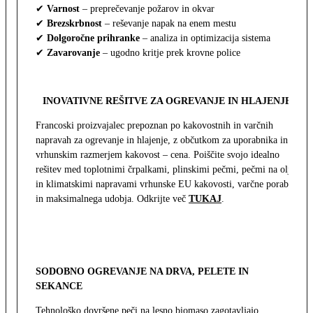
✔
Varnost
– preprečevanje požarov in okvar
✔
Brezskrbnost
– reševanje napak na enem mestu
✔
Dolgoročne prihranke
– analiza in optimizacija sistema
✔
Zavarovanje
– ugodno kritje prek krovne police
INOVATIVNE REŠITVE ZA OGREVANJE IN HLAJENJE
Francoski proizvajalec prepoznan po kakovostnih in varčnih
napravah za ogrevanje in hlajenje, z občutkom za uporabnika in z
vrhunskim razmerjem kakovost – cena. Poiščite svojo idealno
rešitev med toplotnimi črpalkami, plinskimi pečmi, pečmi na olje
in klimatskimi napravami vrhunske EU kakovosti, varčne porabe
in maksimalnega udobja. Odkrijte več
TUKAJ
.
SODOBNO OGREVANJE NA DRVA, PELETE IN
SEKANCE
Tehnološko dovršene peči na lesno biomaso zagotavljajo