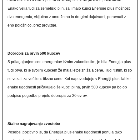
ravni več kot 20 evrov pri eni in skoraj 50 evrov pri dveh položnicah.
Enako velja tudi za zemeljski plin, saj imajo kupci Energije plus možnost
dva energenta, vključno z omrežnino in drugimi dajatvami, poravnati z
eno položnico, brez provizije.
Dobropis za prvih 500 kupcev
S prilagajanjem cen energentov tržnim zakonitostim, je bila Energija plus
tudi prva, ki je svojim kupcem že maja letos znižala cene. Tudi tistim, ki so
se vezali za več let s fiksno ceno. Kot napovedujejo v Energiji plus, lahko
enake ugodnosti pričakujejo še kupci plina, prvih 500 kupcev pa bo ob
podpisu pogodbe prejelo dobropis za 20 evrov.
Stalno nagrajevanje zvestobe
Posebej pozitivno je, da Energija plus enake ugodnosti ponuja tako