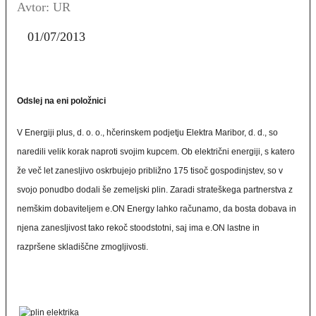
Avtor: UR
01/07/2013
Odslej na eni položnici
V Energiji plus, d. o. o., hčerinskem podjetju Elektra Maribor, d. d., so
naredili velik korak naproti svojim kupcem. Ob električni energiji, s katero
že več let zanesljivo oskrbujejo približno 175 tisoč gospodinjstev, so v
svojo ponudbo dodali še zemeljski plin. Zaradi strateškega partnerstva z
nemškim dobaviteljem e.ON Energy lahko računamo, da bosta dobava in
njena zanesljivost tako rekoč stoodstotni, saj ima e.ON lastne in
razpršene skladiščne zmogljivosti.