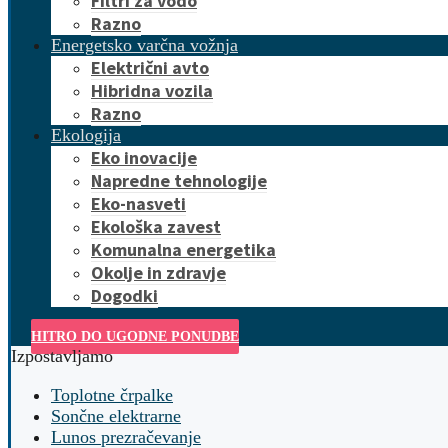
Filtri za vodo
Razno
Energetsko varčna vožnja
Električni avto
Hibridna vozila
Razno
Ekologija
Eko inovacije
Napredne tehnologije
Eko-nasveti
Ekološka zavest
Komunalna energetika
Okolje in zdravje
Dogodki
HITRO DO UGODNE PONUDBE
Izpostavljamo
Toplotne črpalke
Sončne elektrarne
Lunos prezračevanje