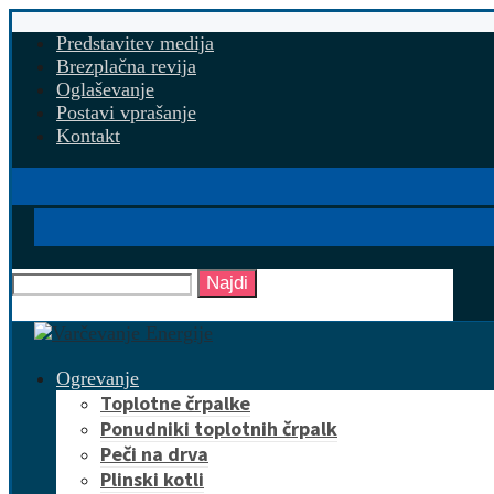
Predstavitev medija
Brezplačna revija
Oglaševanje
Postavi vprašanje
Kontakt
Najdi
Ogrevanje
Toplotne črpalke
Ponudniki toplotnih črpalk
Peči na drva
Plinski kotli