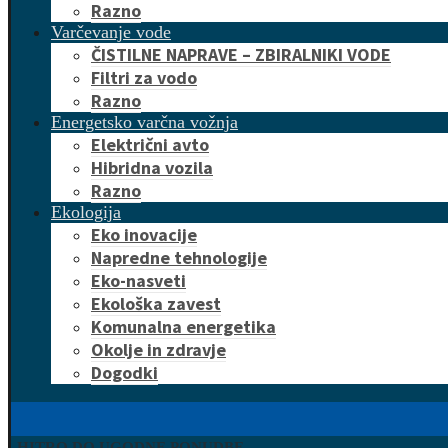
Razno
Varčevanje vode
ČISTILNE NAPRAVE – ZBIRALNIKI VODE
Filtri za vodo
Razno
Energetsko varčna vožnja
Električni avto
Hibridna vozila
Razno
Ekologija
Eko inovacije
Napredne tehnologije
Eko-nasveti
Ekološka zavest
Komunalna energetika
Okolje in zdravje
Dogodki
HITRO DO UGODNE PONUDBE