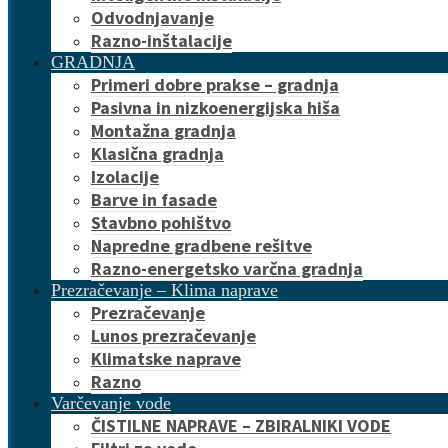
Odvodnjavanje
Razno-inštalacije
GRADNJA
Primeri dobre prakse – gradnja
Pasivna in nizkoenergijska hiša
Montažna gradnja
Klasična gradnja
Izolacije
Barve in fasade
Stavbno pohištvo
Napredne gradbene rešitve
Razno-energetsko varčna gradnja
Prezračevanje – Klima naprave
Prezračevanje
Lunos prezračevanje
Klimatske naprave
Razno
Varčevanje vode
ČISTILNE NAPRAVE – ZBIRALNIKI VODE