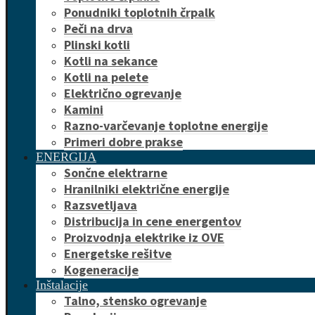
Ponudniki toplotnih črpalk
Peči na drva
Plinski kotli
Kotli na sekance
Kotli na pelete
Električno ogrevanje
Kamini
Razno-varčevanje toplotne energije
Primeri dobre prakse
ENERGIJA
Sončne elektrarne
Hranilniki električne energije
Razsvetljava
Distribucija in cene energentov
Proizvodnja elektrike iz OVE
Energetske rešitve
Kogeneracije
Inštalacije
Talno, stensko ogrevanje