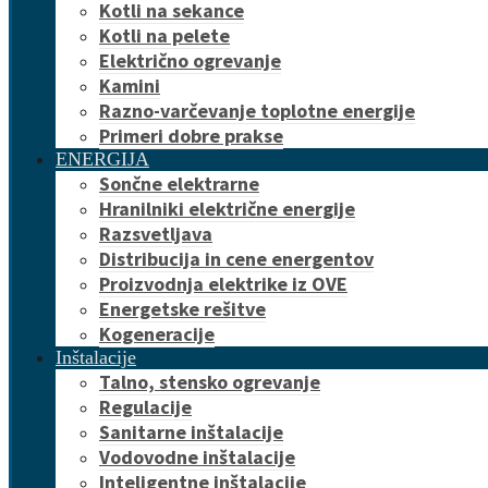
Kotli na sekance
Kotli na pelete
Električno ogrevanje
Kamini
Razno-varčevanje toplotne energije
Primeri dobre prakse
ENERGIJA
Sončne elektrarne
Hranilniki električne energije
Razsvetljava
Distribucija in cene energentov
Proizvodnja elektrike iz OVE
Energetske rešitve
Kogeneracije
Inštalacije
Talno, stensko ogrevanje
Regulacije
Sanitarne inštalacije
Vodovodne inštalacije
Inteligentne inštalacije