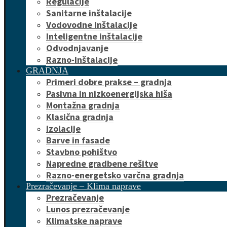
Regulacije
Sanitarne inštalacije
Vodovodne inštalacije
Inteligentne inštalacije
Odvodnjavanje
Razno-inštalacije
GRADNJA
Primeri dobre prakse – gradnja
Pasivna in nizkoenergijska hiša
Montažna gradnja
Klasična gradnja
Izolacije
Barve in fasade
Stavbno pohištvo
Napredne gradbene rešitve
Razno-energetsko varčna gradnja
Prezračevanje – Klima naprave
Prezračevanje
Lunos prezračevanje
Klimatske naprave