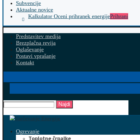
Subvencije
Aktualne novice
Kalkulator Oceni prihranek energije
Prihrani
Predstavitev medija
Brezplačna revija
Oglaševanje
Postavi vprašanje
Kontakt
Najdi
Ogrevanje
Toplotne črpalke