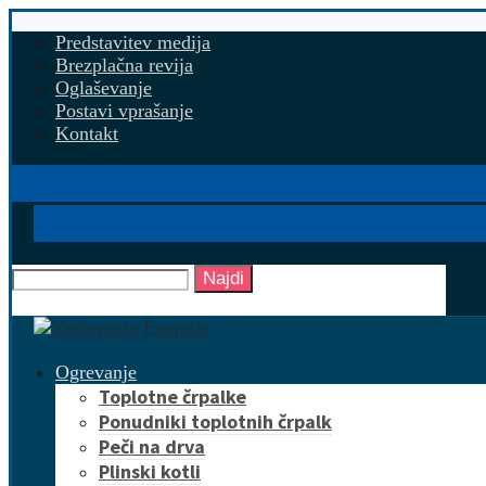
Predstavitev medija
Brezplačna revija
Oglaševanje
Postavi vprašanje
Kontakt
Najdi
Ogrevanje
Toplotne črpalke
Ponudniki toplotnih črpalk
Peči na drva
Plinski kotli