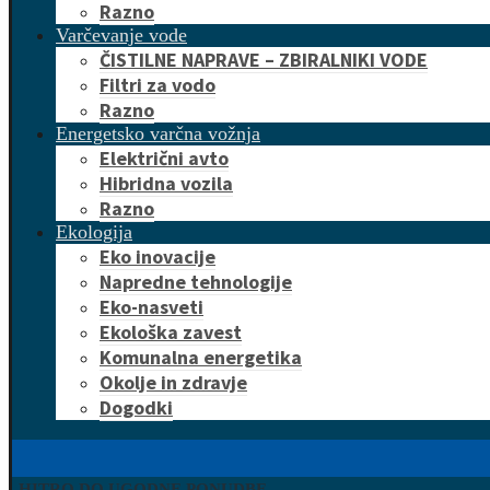
Razno
Varčevanje vode
ČISTILNE NAPRAVE – ZBIRALNIKI VODE
Filtri za vodo
Razno
Energetsko varčna vožnja
Električni avto
Hibridna vozila
Razno
Ekologija
Eko inovacije
Napredne tehnologije
Eko-nasveti
Ekološka zavest
Komunalna energetika
Okolje in zdravje
Dogodki
HITRO DO UGODNE PONUDBE