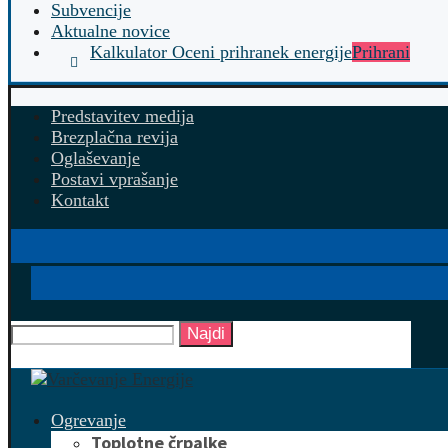
Subvencije
Aktualne novice
Kalkulator Oceni prihranek energije
Prihrani
Predstavitev medija
Brezplačna revija
Oglaševanje
Postavi vprašanje
Kontakt
Najdi
Ogrevanje
Toplotne črpalke