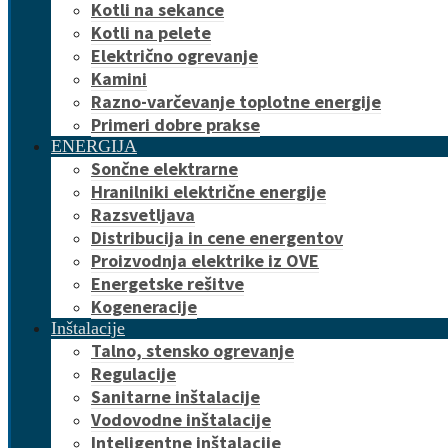
Kotli na sekance
Kotli na pelete
Električno ogrevanje
Kamini
Razno-varčevanje toplotne energije
Primeri dobre prakse
ENERGIJA
Sončne elektrarne
Hranilniki električne energije
Razsvetljava
Distribucija in cene energentov
Proizvodnja elektrike iz OVE
Energetske rešitve
Kogeneracije
Inštalacije
Talno, stensko ogrevanje
Regulacije
Sanitarne inštalacije
Vodovodne inštalacije
Inteligentne inštalacije