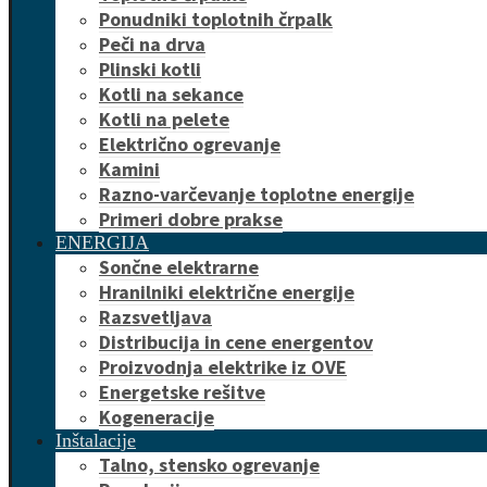
Ponudniki toplotnih črpalk
Peči na drva
Plinski kotli
Kotli na sekance
Kotli na pelete
Električno ogrevanje
Kamini
Razno-varčevanje toplotne energije
Primeri dobre prakse
ENERGIJA
Sončne elektrarne
Hranilniki električne energije
Razsvetljava
Distribucija in cene energentov
Proizvodnja elektrike iz OVE
Energetske rešitve
Kogeneracije
Inštalacije
Talno, stensko ogrevanje