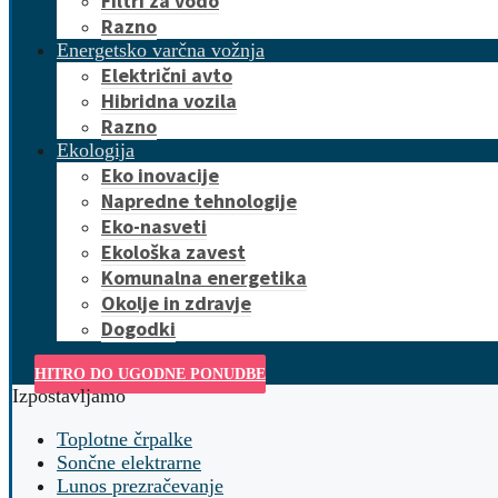
Filtri za vodo
Razno
Energetsko varčna vožnja
Električni avto
Hibridna vozila
Razno
Ekologija
Eko inovacije
Napredne tehnologije
Eko-nasveti
Ekološka zavest
Komunalna energetika
Okolje in zdravje
Dogodki
HITRO DO UGODNE PONUDBE
Izpostavljamo
Toplotne črpalke
Sončne elektrarne
Lunos prezračevanje