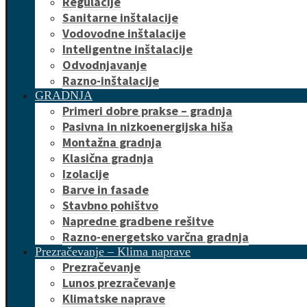
Regulacije
Sanitarne inštalacije
Vodovodne inštalacije
Inteligentne inštalacije
Odvodnjavanje
Razno-inštalacije
GRADNJA
Primeri dobre prakse – gradnja
Pasivna in nizkoenergijska hiša
Montažna gradnja
Klasična gradnja
Izolacije
Barve in fasade
Stavbno pohištvo
Napredne gradbene rešitve
Razno-energetsko varčna gradnja
Prezračevanje – Klima naprave
Prezračevanje
Lunos prezračevanje
Klimatske naprave