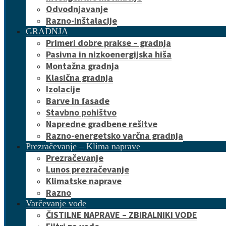
Odvodnjavanje
Razno-inštalacije
GRADNJA
Primeri dobre prakse – gradnja
Pasivna in nizkoenergijska hiša
Montažna gradnja
Klasična gradnja
Izolacije
Barve in fasade
Stavbno pohištvo
Napredne gradbene rešitve
Razno-energetsko varčna gradnja
Prezračevanje – Klima naprave
Prezračevanje
Lunos prezračevanje
Klimatske naprave
Razno
Varčevanje vode
ČISTILNE NAPRAVE – ZBIRALNIKI VODE