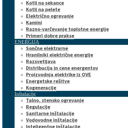
Kotli na sekance
Kotli na pelete
Električno ogrevanje
Kamini
Razno-varčevanje toplotne energije
Primeri dobre prakse
ENERGIJA
Sončne elektrarne
Hranilniki električne energije
Razsvetljava
Distribucija in cene energentov
Proizvodnja elektrike iz OVE
Energetske rešitve
Kogeneracije
Inštalacije
Talno, stensko ogrevanje
Regulacije
Sanitarne inštalacije
Vodovodne inštalacije
Inteligentne inštalacije