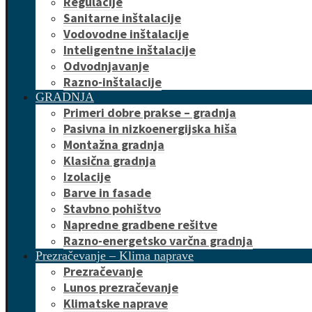
Regulacije
Sanitarne inštalacije
Vodovodne inštalacije
Inteligentne inštalacije
Odvodnjavanje
Razno-inštalacije
GRADNJA
Primeri dobre prakse – gradnja
Pasivna in nizkoenergijska hiša
Montažna gradnja
Klasična gradnja
Izolacije
Barve in fasade
Stavbno pohištvo
Napredne gradbene rešitve
Razno-energetsko varčna gradnja
Prezračevanje – Klima naprave
Prezračevanje
Lunos prezračevanje
Klimatske naprave