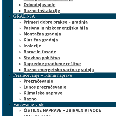
Odvodnjavanje
Razno-inštalacije
GRADNJA
Primeri dobre prakse – gradnja
Pasivna in nizkoenergijska hiša
Montažna gradnja
Klasična gradnja
Izolacije
Barve in fasade
Stavbno pohištvo
Napredne gradbene rešitve
Razno-energetsko varčna gradnja
Prezračevanje – Klima naprave
Prezračevanje
Lunos prezračevanje
Klimatske naprave
Razno
Varčevanje vode
ČISTILNE NAPRAVE – ZBIRALNIKI VODE