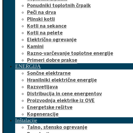
Ponudniki toplotnih črpalk
Peči na drva
Plinski kotli
Kotli na sekance
Kotli na pelete
Električno ogrevanje
Kamini
Razno-varčevanje toplotne energije
Primeri dobre prakse
ENERGIJA
Sončne elektrarne
Hranilniki električne energije
Razsvetljava
Distribucija in cene energentov
Proizvodnja elektrike iz OVE
Energetske rešitve
Kogeneracije
Inštalacije
Talno, stensko ogrevanje