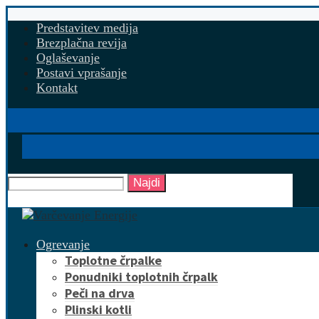
Predstavitev medija
Brezplačna revija
Oglaševanje
Postavi vprašanje
Kontakt
Najdi
Ogrevanje
Toplotne črpalke
Ponudniki toplotnih črpalk
Peči na drva
Plinski kotli