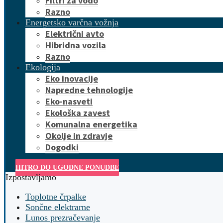
Filtri za vodo
Razno
Energetsko varčna vožnja
Električni avto
Hibridna vozila
Razno
Ekologija
Eko inovacije
Napredne tehnologije
Eko-nasveti
Ekološka zavest
Komunalna energetika
Okolje in zdravje
Dogodki
HITRO DO UGODNE PONUDBE
Izpostavljamo
Toplotne črpalke
Sončne elektrarne
Lunos prezračevanje