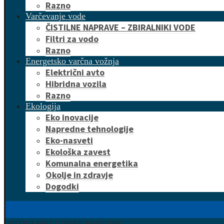
Razno
Varčevanje vode
ČISTILNE NAPRAVE – ZBIRALNIKI VODE
Filtri za vodo
Razno
Energetsko varčna vožnja
Električni avto
Hibridna vozila
Razno
Ekologija
Eko inovacije
Napredne tehnologije
Eko-nasveti
Ekološka zavest
Komunalna energetika
Okolje in zdravje
Dogodki
HITRO DO UGODNE PONUDBE