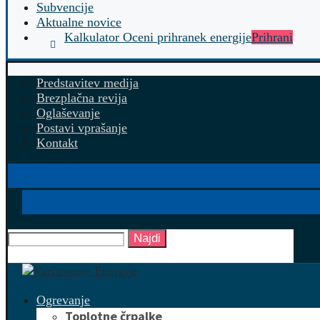
Subvencije
Aktualne novice
Kalkulator Oceni prihranek energije
Prihrani
Predstavitev medija
Brezplačna revija
Oglaševanje
Postavi vprašanje
Kontakt
Najdi
Ogrevanje
Toplotne črpalke