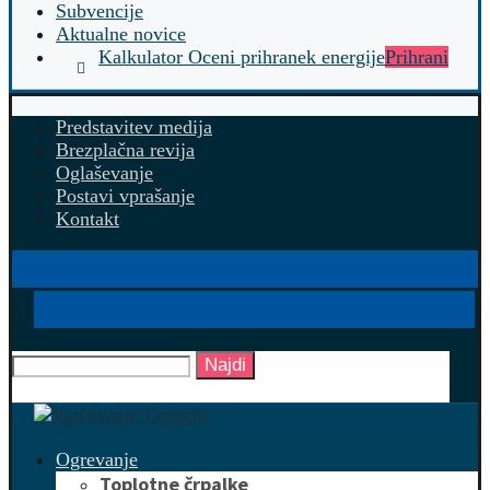
Subvencije
Aktualne novice
Kalkulator Oceni prihranek energije
Prihrani
Predstavitev medija
Brezplačna revija
Oglaševanje
Postavi vprašanje
Kontakt
Najdi
Ogrevanje
Toplotne črpalke