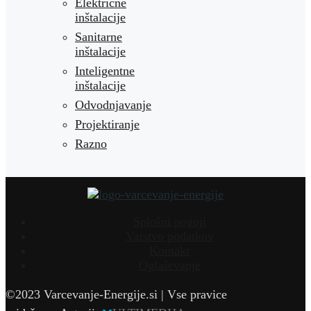
Električne
inštalacije
Sanitarne
inštalacije
Inteligentne
inštalacije
Odvodnjavanje
Projektiranje
Razno
Splošni pogoji
Varstvo podatkov
Kontakt
Oglaševanje
©2023 Varcevanje-Energije.si | Vse pravice