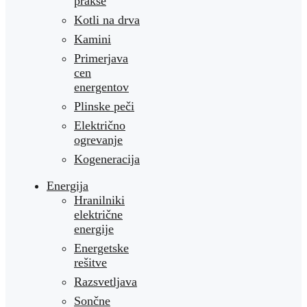
prakse
Kotli na drva
Kamini
Primerjava
cen
energentov
Plinske peči
Električno
ogrevanje
Kogeneracija
Energija
Hranilniki
električne
energije
Energetske
rešitve
Razsvetljava
Sončne