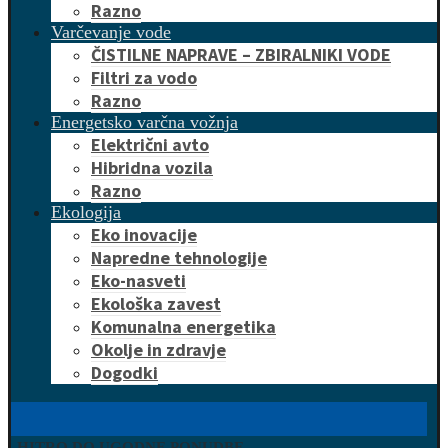
Razno
Varčevanje vode
ČISTILNE NAPRAVE – ZBIRALNIKI VODE
Filtri za vodo
Razno
Energetsko varčna vožnja
Električni avto
Hibridna vozila
Razno
Ekologija
Eko inovacije
Napredne tehnologije
Eko-nasveti
Ekološka zavest
Komunalna energetika
Okolje in zdravje
Dogodki
HITRO DO UGODNE PONUDBE