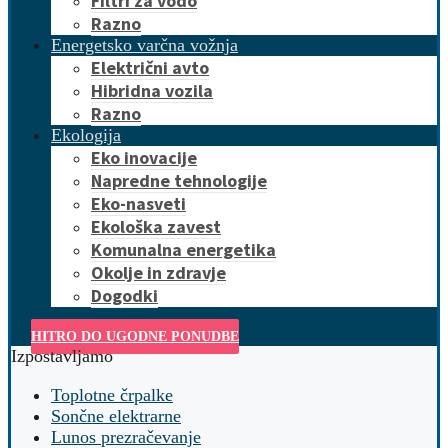
Filtri za vodo
Razno
Energetsko varčna vožnja
Električni avto
Hibridna vozila
Razno
Ekologija
Eko inovacije
Napredne tehnologije
Eko-nasveti
Ekološka zavest
Komunalna energetika
Okolje in zdravje
Dogodki
HITRO DO UGODNE PONUDBE
Izpostavljamo
Toplotne črpalke
Sončne elektrarne
Lunos prezračevanje