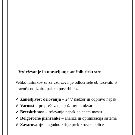
Vzdrževanje in upravljanje sončnih elektrarn
Veliko lastnikov se za vzdrževanje odloči šele ob težavah. S
pravočasno izbiro paketa poskrbite za:
✔
Zanesljivost delovanja
– 24/7 nadzor in odpravo napak
✔
Varnost
– preprečevanje požarov in okvar
✔
Brezskrbnost
– reševanje napak na enem mestu
✔
Dolgoročne prihranke
– analiza in optimizacija sistema
✔
Zavarovanje
– ugodno kritje prek krovne police