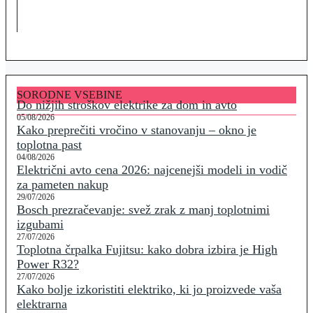
SORODNE VSEBINE
Do nižjih stroškov elektrike za dom in avto
05/08/2026
Kako preprečiti vročino v stanovanju – okno je
toplotna past
04/08/2026
Električni avto cena 2026: najcenejši modeli in vodič
za pameten nakup
29/07/2026
Bosch prezračevanje: svež zrak z manj toplotnimi
izgubami
27/07/2026
Toplotna črpalka Fujitsu: kako dobra izbira je High
Power R32?
27/07/2026
Kako bolje izkoristiti elektriko, ki jo proizvede vaša
elektrarna