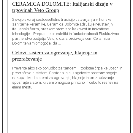
CERAMICA DOLOMITE: Italijanski dizajn v
trgovinah Veto Group
S svojo skoraj šestdesetletno tradicijo ustvarjanja vrhunske
sanitarne keramike, Ceramica Dolomite združuje neustavljiv
italijanski šarm, brezkompromisno kakovost in inovativne
tehnologije. Prepustite se estetiki in funkcionalnosti Ekskluzivno
partnerstvo podjetja Veto, d.o.o. s proizvajalcem Ceramica
Dolomite vam omogoča, da …
Celovit sistem za ogrevanje, hlajenje in
prezračevanje
Preverite akcijsko ponudbo za tandem – toplotne črpalke Bosch in
prezračevalni sistemi Sabiana in si zagotovite posebne pogoje
nakupa. Med sistemi za ogrevanje, hlajenje in prezračevanje
spoznajte sistem, ki vam omogoča priročno in celovito rešitev na
enem mestu.