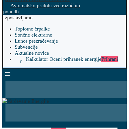
Avtomatsko pridobi več različnih
ponudb
Izpostavljamo
Toplotne črpalke
Sončne elektrarne
Lunos prezračevanje
Subvencije
Aktualne novice
Kalkulator Oceni prihranek energije
Prihrani