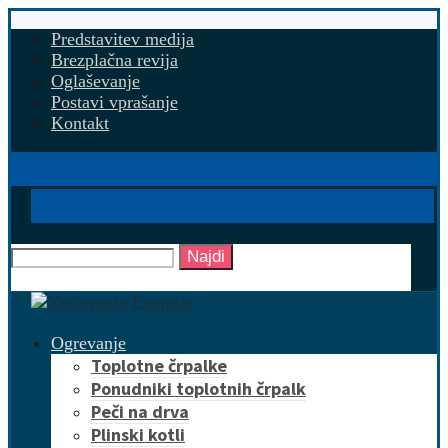
Predstavitev medija
Brezplačna revija
Oglaševanje
Postavi vprašanje
Kontakt
Najdi
Ogrevanje
Toplotne črpalke
Ponudniki toplotnih črpalk
Peči na drva
Plinski kotli