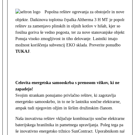
Popolna rešitev ogrevanja za obstoječe in nove
objekte. Daikinova toplotna črpalka Altherma 3 H MT je popolna
rešitev za zamenjavo plinskih in oljnih kotlov v hišah, kjer so
fosilna goriva še vedno pogosta, ter za nove stanovanjske objekte.
Ponuja visoko zmogljivost in tiho delovanje. Lastniki imajo
možnost koriščenja subvencij EKO sklada. Preverite ponudbo
TUKAJ
.
Celovita energetska samooskrba s prenosom viškov, ki ne
zapadejo!
Svojim strankam ponujamo privlačno rešitev, ki zagotavlja
energetsko samooskrbo, in to ne le lastniku sončne elektrarne,
ampak tudi njegovim ožjim in širšim družinskim članom.
Naša inovativna rešitev vključuje kombinacijo sončne elektrarne,
baterijskega hranilnika in pametnega upravljanja. Poleg tega pa
še inovativno energetsko tržnico SunContract. Uporabnikom naša