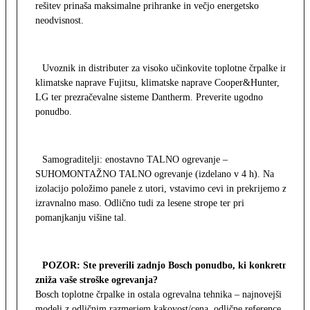
rešitev prinaša maksimalne prihranke in večjo energetsko
neodvisnost.
Uvoznik in distributer za visoko učinkovite toplotne črpalke in
klimatske naprave Fujitsu, klimatske naprave Cooper&Hunter,
LG ter prezračevalne sisteme Dantherm. Preverite ugodno
ponudbo.
Samograditelji: enostavno TALNO ogrevanje –
SUHOMONTAŽNO TALNO ogrevanje (izdelano v 4 h). Na
izolacijo položimo panele z utori, vstavimo cevi in prekrijemo z
izravnalno maso. Odlično tudi za lesene strope ter pri
pomanjkanju višine tal.
POZOR: Ste preverili zadnjo Bosch ponudbo, ki konkretno
zniža vaše stroške ogrevanja?
Bosch toplotne črpalke in ostala ogrevalna tehnika – najnovejši
modeli z odličnim razmerjem kakovost/cena, odlične reference,