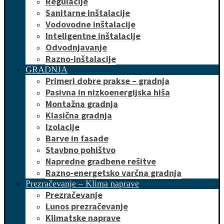
Regulacije
Sanitarne inštalacije
Vodovodne inštalacije
Inteligentne inštalacije
Odvodnjavanje
Razno-inštalacije
GRADNJA
Primeri dobre prakse – gradnja
Pasivna in nizkoenergijska hiša
Montažna gradnja
Klasična gradnja
Izolacije
Barve in fasade
Stavbno pohištvo
Napredne gradbene rešitve
Razno-energetsko varčna gradnja
Prezračevanje – Klima naprave
Prezračevanje
Lunos prezračevanje
Klimatske naprave