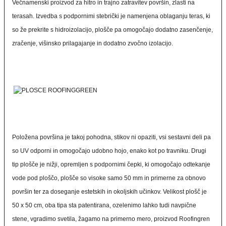
Večnamenski proizvod za hitro in trajno zatravitev površin, zlasti na
terasah. Izvedba s podpornimi stebrički je namenjena oblaganju teras, ki
so že prekrite s hidroizolacijo, plošče pa omogočajo dodatno zasenčenje,
zračenje, višinsko prilagajanje in dodatno zvočno izolacijo.
Položena površina je takoj pohodna, stikov ni opaziti, vsi sestavni deli pa
so UV odporni in omogočajo udobno hojo, enako kot po travniku. Drugi
tip plošče je nižji, opremljen s podpornimi čepki, ki omogočajo odtekanje
vode pod ploščo, plošče so visoke samo 50 mm in primerne za obnovo
površin ter za doseganje estetskih in okoljskih učinkov. Velikost plošč je
50 x 50 cm, oba tipa sta patentirana, ozelenimo lahko tudi navpične
stene, vgradimo svetila, žagamo na primerno mero, proizvod Roofingren