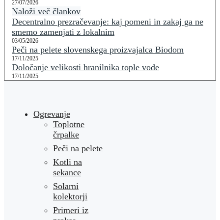
27/07/2026
Naloži več člankov
Decentralno prezračevanje: kaj pomeni in zakaj ga ne
smemo zamenjati z lokalnim
03/05/2026
Peči na pelete slovenskega proizvajalca Biodom
17/11/2025
Določanje velikosti hranilnika tople vode
17/11/2025
Ogrevanje
Toplotne
črpalke
Peči na pelete
Kotli na
sekance
Solarni
kolektorji
Primeri iz