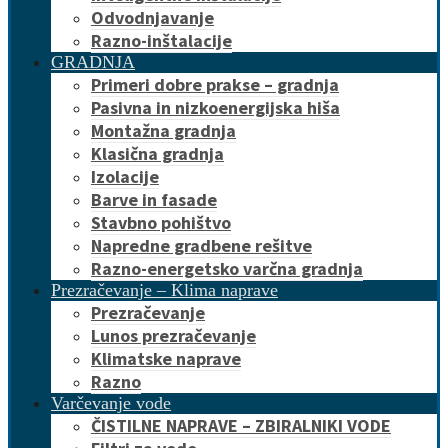
Odvodnjavanje
Razno-inštalacije
GRADNJA
Primeri dobre prakse – gradnja
Pasivna in nizkoenergijska hiša
Montažna gradnja
Klasična gradnja
Izolacije
Barve in fasade
Stavbno pohištvo
Napredne gradbene rešitve
Razno-energetsko varčna gradnja
Prezračevanje – Klima naprave
Prezračevanje
Lunos prezračevanje
Klimatske naprave
Razno
Varčevanje vode
ČISTILNE NAPRAVE – ZBIRALNIKI VODE