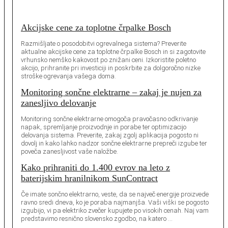
Akcijske cene za toplotne črpalke Bosch
Razmišljate o posodobitvi ogrevalnega sistema? Preverite
aktualne akcijske cene za toplotne črpalke Bosch in si zagotovite
vrhunsko nemško kakovost po znižani ceni. Izkoristite poletno
akcijo, prihranite pri investiciji in poskrbite za dolgoročno nizke
stroške ogrevanja vašega doma.
Monitoring sončne elektrarne – zakaj je nujen za
zanesljivo delovanje
Monitoring sončne elektrarne omogoča pravočasno odkrivanje
napak, spremljanje proizvodnje in porabe ter optimizacijo
delovanja sistema. Preverite, zakaj zgolj aplikacija pogosto ni
dovolj in kako lahko nadzor sončne elektrarne prepreči izgube ter
poveča zanesljivost vaše naložbe.
Kako prihraniti do 1.400 evrov na leto z
baterijskim hranilnikom SunContract
Če imate sončno elektrarno, veste, da se največ energije proizvede
ravno sredi dneva, ko je poraba najmanjša. Vaši viški se pogosto
izgubijo, vi pa elektriko zvečer kupujete po visokih cenah. Naj vam
predstavimo resnično slovensko zgodbo, na katero …