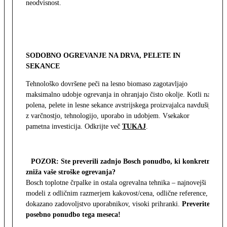
neodvisnost.
SODOBNO OGREVANJE NA DRVA, PELETE IN
SEKANCE
Tehnološko dovršene peči na lesno biomaso zagotavljajo
maksimalno udobje ogrevanja in ohranjajo čisto okolje. Kotli na
polena, pelete in lesne sekance avstrijskega proizvajalca navdušijo
z varčnostjo, tehnologijo, uporabo in udobjem. Vsekakor
pametna investicija. Odkrijte več
TUKAJ
.
POZOR: Ste preverili zadnjo Bosch ponudbo, ki konkretno
zniža vaše stroške ogrevanja?
Bosch toplotne črpalke in ostala ogrevalna tehnika – najnovejši
modeli z odličnim razmerjem kakovost/cena, odlične reference,
dokazano zadovoljstvo uporabnikov, visoki prihranki.
Preverite
posebno ponudbo tega meseca!