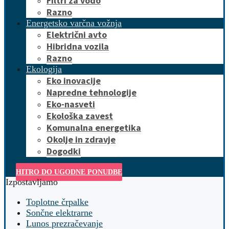
Filtri za vodo
Razno
Energetsko varčna vožnja
Električni avto
Hibridna vozila
Razno
Ekologija
Eko inovacije
Napredne tehnologije
Eko-nasveti
Ekološka zavest
Komunalna energetika
Okolje in zdravje
Dogodki
HITRO DO UGODNE PONUDBE
Izpostavljamo
Toplotne črpalke
Sončne elektrarne
Lunos prezračevanje