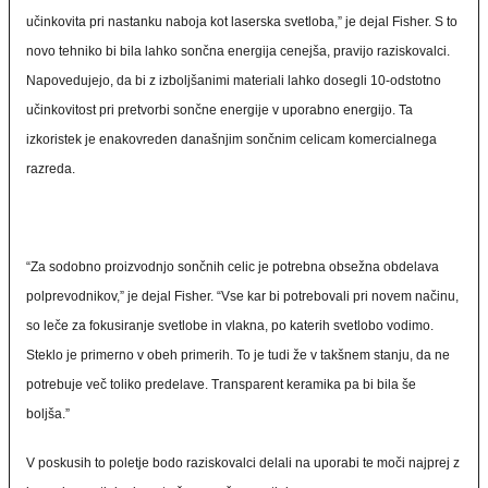
učinkovita pri nastanku naboja kot laserska svetloba,” je dejal Fisher. S to
novo tehniko bi bila lahko sončna energija cenejša, pravijo raziskovalci.
Napovedujejo, da bi z izboljšanimi materiali lahko dosegli 10-odstotno
učinkovitost pri pretvorbi sončne energije v uporabno energijo. Ta
izkoristek je enakovreden današnjim sončnim celicam komercialnega
razreda.
“Za sodobno proizvodnjo sončnih celic je potrebna obsežna obdelava
polprevodnikov,” je dejal Fisher. “Vse kar bi potrebovali pri novem načinu,
so leče za fokusiranje svetlobe in vlakna, po katerih svetlobo vodimo.
Steklo je primerno v obeh primerih. To je tudi že v takšnem stanju, da ne
potrebuje več toliko predelave. Transparent keramika pa bi bila še
boljša.”
V poskusih to poletje bodo raziskovalci delali na uporabi te moči najprej z