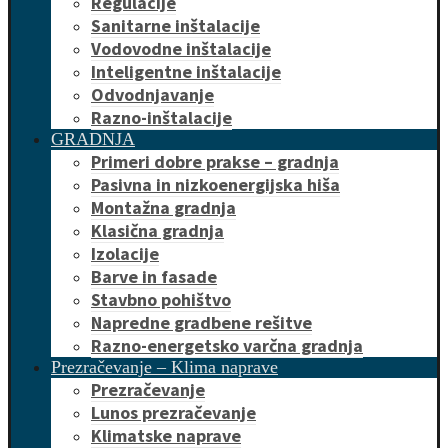
Regulacije
Sanitarne inštalacije
Vodovodne inštalacije
Inteligentne inštalacije
Odvodnjavanje
Razno-inštalacije
GRADNJA
Primeri dobre prakse – gradnja
Pasivna in nizkoenergijska hiša
Montažna gradnja
Klasična gradnja
Izolacije
Barve in fasade
Stavbno pohištvo
Napredne gradbene rešitve
Razno-energetsko varčna gradnja
Prezračevanje – Klima naprave
Prezračevanje
Lunos prezračevanje
Klimatske naprave