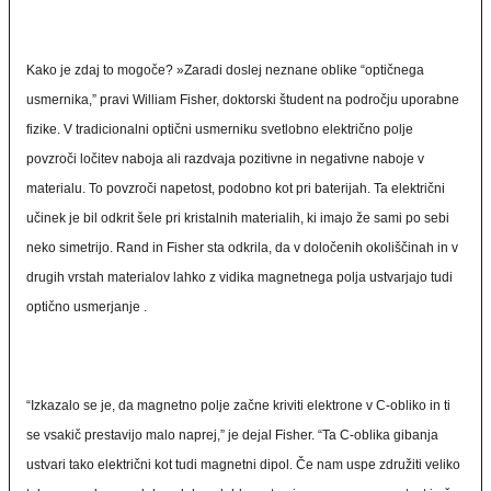
Kako je zdaj to mogoče? »Zaradi doslej neznane oblike “optičnega
usmernika,” pravi William Fisher, doktorski študent na področju uporabne
fizike. V tradicionalni optični usmerniku svetlobno električno polje
povzroči ločitev naboja ali razdvaja pozitivne in negativne naboje v
materialu. To povzroči napetost, podobno kot pri baterijah. Ta električni
učinek je bil odkrit šele pri kristalnih materialih, ki imajo že sami po sebi
neko simetrijo. Rand in Fisher sta odkrila, da v določenih okoliščinah in v
drugih vrstah materialov lahko z vidika magnetnega polja ustvarjajo tudi
optično usmerjanje .
“Izkazalo se je, da magnetno polje začne kriviti elektrone v C-obliko in ti
se vsakič prestavijo malo naprej,” je dejal Fisher. “Ta C-oblika gibanja
ustvari tako električni kot tudi magnetni dipol. Če nam uspe združiti veliko