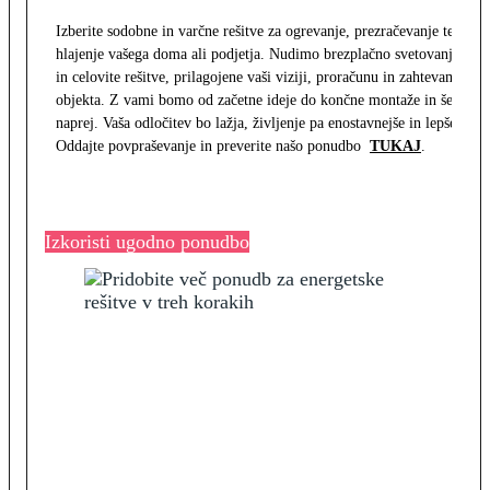
Izberite sodobne in varčne rešitve za ogrevanje, prezračevanje ter
hlajenje vašega doma ali podjetja. Nudimo brezplačno svetovanje
in celovite rešitve, prilagojene vaši viziji, proračunu in zahtevam
objekta. Z vami bomo od začetne ideje do končne montaže in še
naprej. Vaša odločitev bo lažja, življenje pa enostavnejše in lepše.
Oddajte povpraševanje in preverite našo ponudbo
TUKAJ
.
Izkoristi ugodno ponudbo