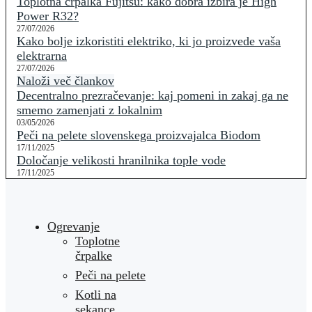
Toplotna črpalka Fujitsu: kako dobra izbira je High
Power R32?
27/07/2026
Kako bolje izkoristiti elektriko, ki jo proizvede vaša
elektrarna
27/07/2026
Naloži več člankov
Decentralno prezračevanje: kaj pomeni in zakaj ga ne
smemo zamenjati z lokalnim
03/05/2026
Peči na pelete slovenskega proizvajalca Biodom
17/11/2025
Določanje velikosti hranilnika tople vode
17/11/2025
Ogrevanje
Toplotne
črpalke
Peči na pelete
Kotli na
sekance