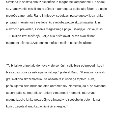
Svetloba je sestavljena iz električne in magnetne komponente. Do sedaj
so znanstveniki mislili, da je učinek magnetnega polja tako šibek, da ga je
mogoče zanemariti. Rand in njegovi sodelavci pa so ugotovili, da lahko
pri pravi intenzivnosti svetlobe, ko svetloba potuje skozi material, ki ni
električno prevoden, z vidika magnetnega polja ustvarjajo učinke, ki so
100 milijon-krat močnejši, kot je bilo pričakovati. V teh okoliščinah,
magnetni učinek razvije enako moč kot močan električni učinek.
“To bi lahko pripeljalo do nove vrste sončnih celic brez polprevodnikov in
brez absorpcije za ustvarjanje naboja,” je dejal Rand. “V sončnih celicah
gre svetloba skozi material, se absorbira in ustvarja toploto. Tukaj
pričakujemo zelo nizko toplotno obremenitev. Namesto, da bi se svetloba
absorbirala, se energija shranjuje v magnetni moment. Intenzivno
magnetizacijo lahko povzročimo z intenzivno svetlobo in potem je na
koncu zagotavljamo kapacitivni vir energije. “