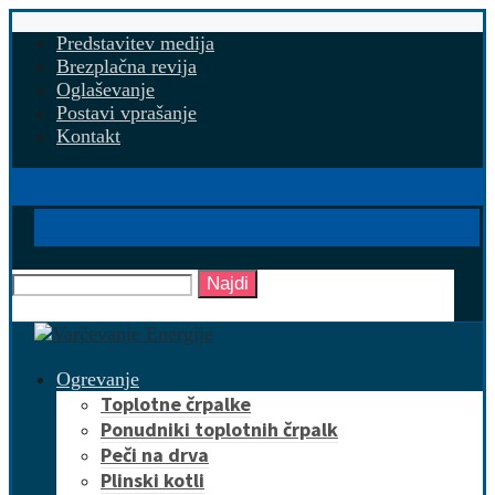
Predstavitev medija
Brezplačna revija
Oglaševanje
Postavi vprašanje
Kontakt
Najdi
Ogrevanje
Toplotne črpalke
Ponudniki toplotnih črpalk
Peči na drva
Plinski kotli