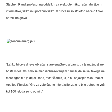
Stephen Rand, profesor na oddelkih za elektrotehniko, računalništvo in
informatiko, fiziko in uporabno fiziko. V procesu so stoletno načelo fizike
obrnili na glavo.
“Lahko bi cele dneve obračali stare enačbe o gibanju, pa te možnosti ne
boste videli. Vsi smo se med izobraževanjem naučili, da se kaj takega ne
more zgoditi, “ je dejal Rand, avtor članka, ki je bil objavljen v Journal of
Applied Physics. “Gre za zelo čudno interakcijo, zato je bilo potrebno več
kot 100 let, da so jo odkrili.”