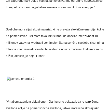
teh zaporedoma v dolga vlakna, lahko ustvarimo ogromno napetost in če
to napetost shranimo, jo lahko kasneje uporabimo kot vir energije. “
Svetlobe mora sijati skozi material, ki ne prevaja električne energije, kot je
na primer steklo. Biti mora tako fokusirana, da doseže intenzivnost 10
milijonov vatov na kvadratni centimeter. Sama sončna svetloba sicer nima
tolikšne intenzivnosti, vendar bi se dalo z novimi materiali to doseči že pri
nižjih jakostih, je dejal Fisher.
“V našem zadnjem objavljenem članku smo pokazali, da je razpršena
svetloba kot je na primer sončna svetloba, lahko teoretično skoraj tako