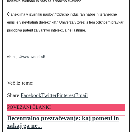
lasersko svetlobo in nato še s sončno svetlobo.
Članek ima v izvirniku naslov: “Optično induciran naboj in teraherčne
emisije v nevtralnih dielektrikih.” Univerza v zvezi s tem odkritjem pravkar
pridobiva patent za varstvo intelektualne lastnine.
vir:
http://www.svet-el.si/
Več iz teme:
Share
Facebook
Twitter
Pinterest
Email
POVEZANI ČLANKI
Decentralno prezračevanje: kaj pomeni in
zakaj ga ne...