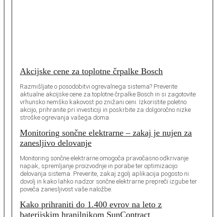
Akcijske cene za toplotne črpalke Bosch
Razmišljate o posodobitvi ogrevalnega sistema? Preverite
aktualne akcijske cene za toplotne črpalke Bosch in si zagotovite
vrhunsko nemško kakovost po znižani ceni. Izkoristite poletno
akcijo, prihranite pri investiciji in poskrbite za dolgoročno nizke
stroške ogrevanja vašega doma.
Monitoring sončne elektrarne – zakaj je nujen za
zanesljivo delovanje
Monitoring sončne elektrarne omogoča pravočasno odkrivanje
napak, spremljanje proizvodnje in porabe ter optimizacijo
delovanja sistema. Preverite, zakaj zgolj aplikacija pogosto ni
dovolj in kako lahko nadzor sončne elektrarne prepreči izgube ter
poveča zanesljivost vaše naložbe.
Kako prihraniti do 1.400 evrov na leto z
baterijskim hranilnikom SunContract