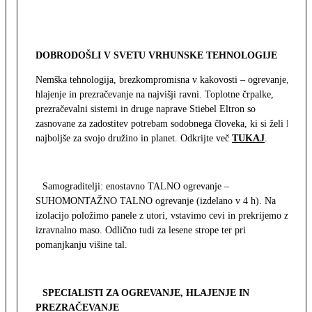
DOBRODOŠLI V SVETU VRHUNSKE TEHNOLOGIJE
Nemška tehnologija, brezkompromisna v kakovosti – ogrevanje,
hlajenje in prezračevanje na najvišji ravni. Toplotne črpalke,
prezračevalni sistemi in druge naprave Stiebel Eltron so
zasnovane za zadostitev potrebam sodobnega človeka, ki si želi le
najboljše za svojo družino in planet. Odkrijte več
TUKAJ
.
Samograditelji: enostavno TALNO ogrevanje –
SUHOMONTAŽNO TALNO ogrevanje (izdelano v 4 h). Na
izolacijo položimo panele z utori, vstavimo cevi in prekrijemo z
izravnalno maso. Odlično tudi za lesene strope ter pri
pomanjkanju višine tal.
SPECIALISTI ZA OGREVANJE, HLAJENJE IN
PREZRAČEVANJE