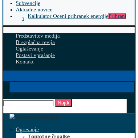
Subvencije
Aktualne novice
Kalkulator Oceni prihranek energije
Prihrani
Predstavitev medija
Brezplačna revija
Oglaševanje
Postavi vprašanje
Kontakt
Najdi
Ogrevanje
Toplotne črpalke