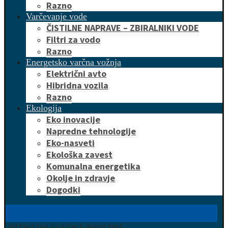
Razno
Varčevanje vode
ČISTILNE NAPRAVE – ZBIRALNIKI VODE
Filtri za vodo
Razno
Energetsko varčna vožnja
Električni avto
Hibridna vozila
Razno
Ekologija
Eko inovacije
Napredne tehnologije
Eko-nasveti
Ekološka zavest
Komunalna energetika
Okolje in zdravje
Dogodki
HITRO DO UGODNE PONUDBE