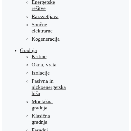
Energetske
rešitve
Razsvetljava
Sončne
elektrarne
Kogeneracija
Gradnja
Kritine
Okna, vrata
Izolacije
Pasivna in
nizkoenergetska
hiša
Montažna
gradnja
Klasična
gradnja
Fasadni