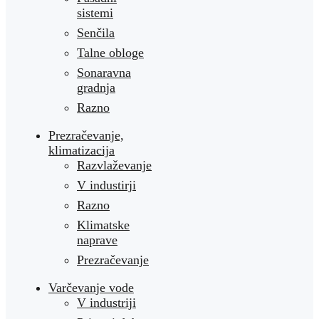
sistemi
Senčila
Talne obloge
Sonaravna
gradnja
Razno
Prezračevanje,
klimatizacija
Razvlaževanje
V industirji
Razno
Klimatske
naprave
Prezračevanje
Varčevanje vode
V industriji