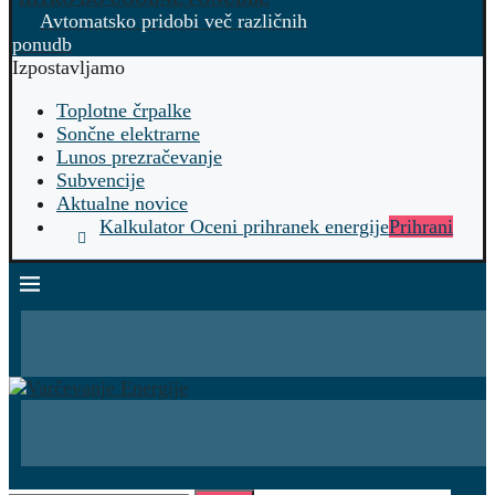
Avtomatsko pridobi več različnih
ponudb
Izpostavljamo
Toplotne črpalke
Sončne elektrarne
Lunos prezračevanje
Subvencije
Aktualne novice
Kalkulator Oceni prihranek energije
Prihrani