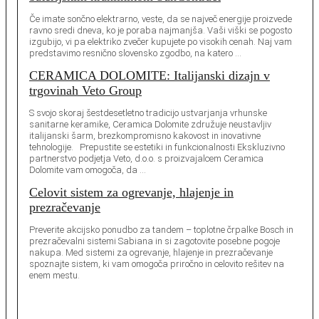
Če imate sončno elektrarno, veste, da se največ energije proizvede
ravno sredi dneva, ko je poraba najmanjša. Vaši viški se pogosto
izgubijo, vi pa elektriko zvečer kupujete po visokih cenah. Naj vam
predstavimo resnično slovensko zgodbo, na katero …
CERAMICA DOLOMITE: Italijanski dizajn v
trgovinah Veto Group
S svojo skoraj šestdesetletno tradicijo ustvarjanja vrhunske
sanitarne keramike, Ceramica Dolomite združuje neustavljiv
italijanski šarm, brezkompromisno kakovost in inovativne
tehnologije. Prepustite se estetiki in funkcionalnosti Ekskluzivno
partnerstvo podjetja Veto, d.o.o. s proizvajalcem Ceramica
Dolomite vam omogoča, da …
Celovit sistem za ogrevanje, hlajenje in
prezračevanje
Preverite akcijsko ponudbo za tandem – toplotne črpalke Bosch in
prezračevalni sistemi Sabiana in si zagotovite posebne pogoje
nakupa. Med sistemi za ogrevanje, hlajenje in prezračevanje
spoznajte sistem, ki vam omogoča priročno in celovito rešitev na
enem mestu.