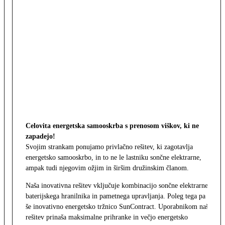
Celovita energetska samooskrba s prenosom viškov, ki ne
zapadejo!
Svojim strankam ponujamo privlačno rešitev, ki zagotavlja
energetsko samooskrbo, in to ne le lastniku sončne elektrarne,
ampak tudi njegovim ožjim in širšim družinskim članom.
Naša inovativna rešitev vključuje kombinacijo sončne elektrarne,
baterijskega hranilnika in pametnega upravljanja. Poleg tega pa
še inovativno energetsko tržnico SunContract. Uporabnikom naša
rešitev prinaša maksimalne prihranke in večjo energetsko