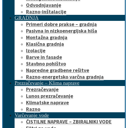
Odvodnjavanje
Razno-inštalacije
GRADNJA
Primeri dobre prakse – gradnja
Pasivna in nizkoenergijska hiša
Montažna gradnja
Klasična gradnja
Izolacije
Barve in fasade
Stavbno pohištvo
Napredne gradbene rešitve
Razno-energetsko varčna gradnja
Prezračevanje – Klima naprave
Prezračevanje
Lunos prezračevanje
Klimatske naprave
Razno
Varčevanje vode
ČISTILNE NAPRAVE – ZBIRALNIKI VODE