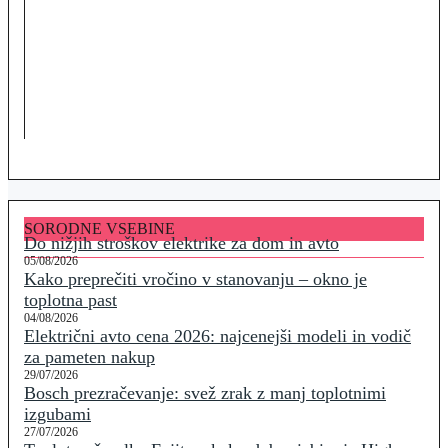
SORODNE VSEBINE
Do nižjih stroškov elektrike za dom in avto
05/08/2026
Kako preprečiti vročino v stanovanju – okno je
toplotna past
04/08/2026
Električni avto cena 2026: najcenejši modeli in vodič
za pameten nakup
29/07/2026
Bosch prezračevanje: svež zrak z manj toplotnimi
izgubami
27/07/2026