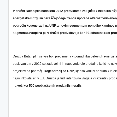
V družbi Butan plin bodo leto 2012 predvidoma zaključili z nekoliko ni
energetskem trgu in naraščajočega trenda uporabe alternativnih energets
področju kogeneracij na UNP, z novim segmentom ponudbe kaminov na pele
segmentu avtoplina pa v družbi predvidevajo kar 30-odstotno rast prod
Družba Butan plin se vse bolj preusmerja v
ponudnika
celovitih energets
poslovanjem v 2012 so zadovoljni in napovedujejo prodajne količine nek
projektov na področju
kogeneracij na UNP
, kjer so vodilni ponudnik in 
najučinkovitejših v EU. Družba je tudi intenzivno vlagala v razširitev pro
na
več kot 500 pooblaščenih prodajnih mestih
.