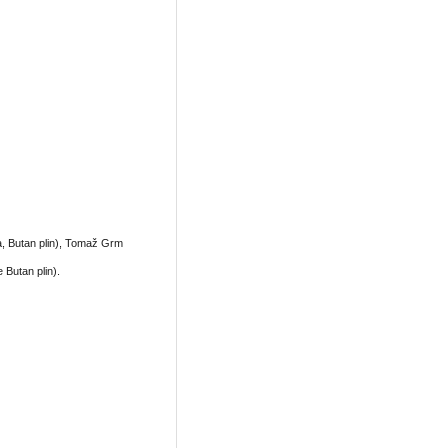
ja, Butan plin), Tomaž Grm
 Butan plin).