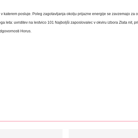
,
v katerem posluje. Poleg zagotavljanja okolju prijazne energije se zavzemajo za
ga leta: uvrstitev na lestvico 101 Najboljši zaposlovalec v okviru izbora Zlata nit, pr
odgovornosti Horus.