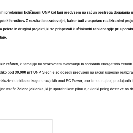
žjimi prodajnimi količinami UNP kot lani predvsem na račun pestrega dogajanja 
kih rešitev. Z rezultati so zadovoljni, kakor tudi z uspešno realiziranimi proje
te in drugimi projekti, ki so prispevali k učinkoviti rabi energije pri uporab
aje.
kih rešitev
, ki temeljijo na strokovnem svetovanju in sodobnih energetskih trendih
oliko pod
30.000 mT
UNP.
Slednje so dosegli predvsem na račun uspešno realizira
ekskluzivni distributer kogeneracijskih enot EC Power, ene izmed najbolj prodajanih 
dajne mreže
Zelene jeklenke
, ki je uporabnikom plina v jeklenki poleg
dostave na 