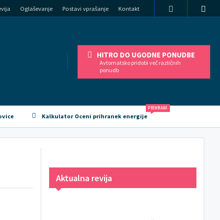
vija
Oglaševanje
Postavi vprašanje
Kontakt
HITRO DO UGODNE PONUDBE
Avtomatsko pridobi več različnih
ponudb
PRIHRANI
ovice
Kalkulator Oceni prihranek energije
Aktualna revija