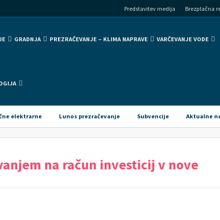
Predstavitev medija
Brezplačna re
JE
GRADNJA
PREZRAČEVANJE – KLIMA NAPRAVE
VARČEVANJE VODE
OGIJA
čne elektrarne
Lunos prezračevanje
Subvencije
Aktualne n
vanjem na račun investicij v nove