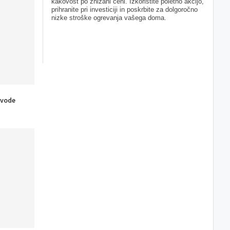
kakovost po znižani ceni. Izkoristite poletno akcijo,
prihranite pri investiciji in poskrbite za dolgoročno
nizke stroške ogrevanja vašega doma.
 vode