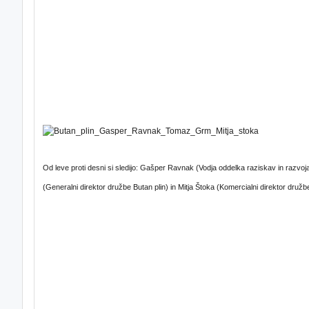
Od leve proti desni si sledijo: Gašper Ravnak (Vodja oddelka raziskav in razvo
(Generalni direktor družbe Butan plin) in Mitja Štoka (Komercialni direktor družbe