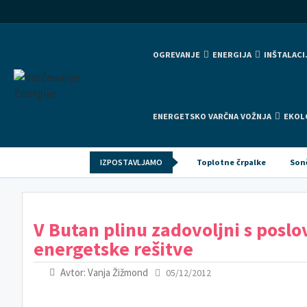
OGREVANJE
ENERGIJA
INŠTALACI
ENERGETSKO VARČNA VOŽNJA
EKOL
IZPOSTAVLJAMO
Toplotne črpalke
Son
V Butan plinu zadovoljni s poslo
energetske rešitve
Avtor: Vanja Žižmond
05/12/2012