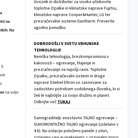
Uvoznik in distributer za visoko učinkovite
toplotne črpalke in klimatske naprave Fujitsu,
na
klimatske naprave Cooper&Hunter, LG ter
prezračevalne sisteme Dantherm. Preverite
kti na
ugodno ponudbo.
nikih. Na
DOBRODOŠLI V SVETU VRHUNSKE
TEHNOLOGIJE
Nemška tehnologija, brezkompromisna v
kakovosti – ogrevanje, hlajenje in
. S
prezračevanje na najvišji ravni. Toplotne
nih
črpalke, prezračevalni sistemi in druge
naprave Stiebel Eltron so zasnovane za
in
zadostitev potrebam sodobnega človeka, ki si
dom
na voljo
želi le najboljše za svojo družino in planet.
Odkrijte več
TUKAJ
.
Samograditelji: enostavno TALNO ogrevanje –
SUHOMONTAŽNO TALNO ogrevanje (izdelano v
4 h). Na izolacijo položimo panele z utori,
vstavimo cevi in prekrijemo z izravnalno maso.