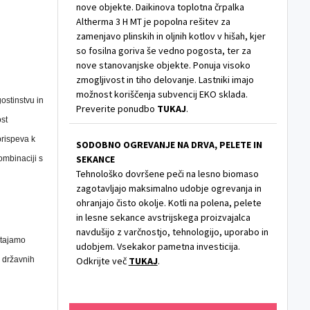
nove objekte. Daikinova toplotna črpalka
Altherma 3 H MT je popolna rešitev za
zamenjavo plinskih in oljnih kotlov v hišah, kjer
so fosilna goriva še vedno pogosta, ter za
nove stanovanjske objekte. Ponuja visoko
zmogljivost in tiho delovanje. Lastniki imajo
možnost koriščenja subvencij EKO sklada.
ostinstvu in
Preverite ponudbo
TUKAJ
.
st
prispeva k
SODOBNO OGREVANJE NA DRVA, PELETE IN
SEKANCE
kombinaciji s
Tehnološko dovršene peči na lesno biomaso
zagotavljajo maksimalno udobje ogrevanja in
ohranjajo čisto okolje. Kotli na polena, pelete
in lesne sekance avstrijskega proizvajalca
navdušijo z varčnostjo, tehnologijo, uporabo in
stajamo
udobjem. Vsekakor pametna investicija.
z državnih
Odkrijte več
TUKAJ
.