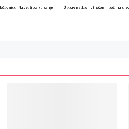
deževnico: Nasveti za zbiranje
Šepav nadzor iztrošenih peči na drva