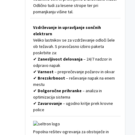
Odlično tudi za lesene strope ter pri
pomanjkanju višine tal.
Vzdrževanje in upravljanje sončnih
elektrarn
Veliko lastnikov se za vzdrževanje odloči šele
ob težavah. S pravočasno izbiro paketa
poskrbite za:
✔
Zanesljivost delovanja
– 24/7 nadzor in
odpravo napak
✔
Varnost
– preprečevanje požarov in okvar
✔
Brezskrbnost
– reševanje napak na enem
mestu
✔
Dolgoročne prihranke
– analiza in
optimizacija sistema
✔
Zavarovanje
– ugodno kritje prek krovne
police
Popolna rešitev ogrevanja za obstoječe in