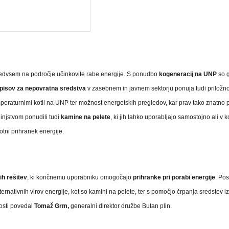
 predvsem na področje učinkovite rabe energije. S ponudbo
kogeneracij na UNP
so g
pisov za nepovratna sredstva
v zasebnem in javnem sektorju ponuja tudi priložno
eraturnimi kotli na UNP ter možnost energetskih pregledov, kar prav tako znatno 
dinjstvom ponudili tudi
kamine na pelete
, ki jih lahko uporabljajo samostojno ali v 
tni prihranek energije.
ih rešitev
, ki končnemu uporabniku omogočajo
prihranke pri porabi energije
. Po
rnativnih virov energije, kot so kamini na pelete, ter s pomočjo črpanja sredstev i
osti povedal
Tomaž Grm,
generalni direktor družbe Butan plin.