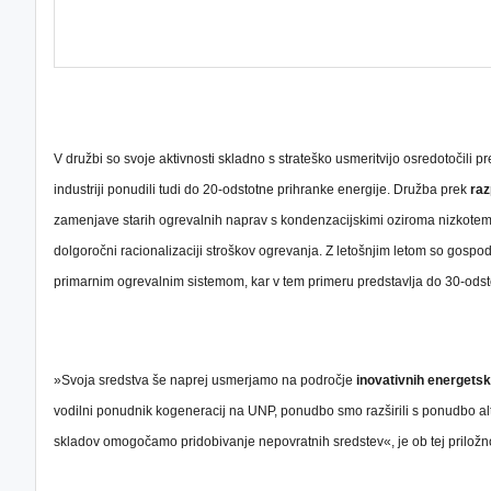
V družbi so svoje aktivnosti skladno s strateško usmeritvijo osredotočili
industriji ponudili tudi do 20-odstotne prihranke energije. Družba prek
raz
zamenjave starih ogrevalnih naprav s kondenzacijskimi oziroma nizkotemp
dolgoročni racionalizaciji stroškov ogrevanja. Z letošnjim letom so gospo
primarnim ogrevalnim sistemom, kar v tem primeru predstavlja do 30-odsto
»Svoja sredstva še naprej usmerjamo na področje
inovativnih energetsk
vodilni ponudnik kogeneracij na UNP, ponudbo smo razširili s ponudbo alte
skladov omogočamo pridobivanje nepovratnih sredstev«, je ob tej priložn